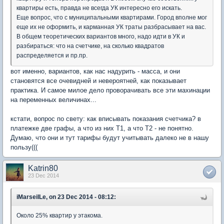
квартиры есть, правда не всегда УК интересно его искать.
Еще вопрос, что с муниципальными квартирами. Город вполне мог
еще их не оформить, и карманная УК траты разбрасывает на вас.
В общем теоретических вариантов много, надо идти в УК и
разбираться: что на счетчике, на сколько квадратов
распределяется и пр.пр.
вот именно, вариантов, как нас надурить - масса, и они
становятся все очевидней и невероятней, как показывает
практика. И самое милое дело проворачивать все эти махинации
на переменных величинах...
кстати, вопрос по свету: как вписывать показания счетчика? в
платежке две графы, а что из них Т1, а что Т2 - не понятно.
Думаю, что они и тут тарифы будут учитывать далеко не в нашу
пользу(((
Katrin80
23 Dec 2014
iMarseilLe, on 23 Dec 2014 - 08:12:
Около 25% квартир у этакома.