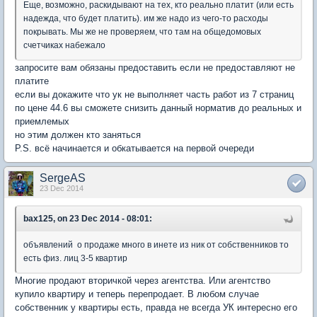
Еще, возможно, раскидывают на тех, кто реально платит (или есть
надежда, что будет платить). им же надо из чего-то расходы
покрывать. Мы же не проверяем, что там на общедомовых
счетчиках набежало
запросите вам обязаны предоставить если не предоставляют не
платите
если вы докажите что ук не выполняет часть работ из 7 страниц
по цене 44.6 вы сможете снизить данный норматив до реальных и
приемлемых
но этим должен кто заняться
P.S. всё начинается и обкатывается на первой очереди
SergeAS
23 Dec 2014
bax125, on 23 Dec 2014 - 08:01:
объявлений о продаже много в инете из ник от собственников то
есть физ. лиц 3-5 квартир
Многие продают вторичкой через агентства. Или агентство
купило квартиру и теперь перепродает. В любом случае
собственник у квартиры есть, правда не всегда УК интересно его