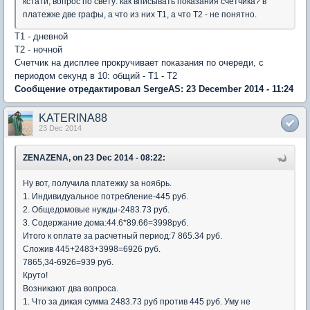
кстати, вопрос по свету: как вписывать показания счетчика? в
платежке две графы, а что из них Т1, а что Т2 - не понятно.
Т1 - дневной
Т2 - ночной
Счетчик на дисплее прокручивает показания по очереди, с
периодом секунд в 10: общий - T1 - T2
Сообщение отредактировал SergeAS: 23 December 2014 - 11:24
KATERINA88
23 Dec 2014
ZENAZENA, on 23 Dec 2014 - 08:22:
Ну вот, получила платежку за ноябрь.
1. Индивидуальное потребление-445 руб.
2. Общедомовые нужды-2483.73 руб.
3. Содержание дома:44.6*89.66=3998руб.
Итого к оплате за расчетный период:7 865.34 руб.
Сложив 445+2483+3998=6926 руб.
7865,34-6926=939 руб.
Круто!
Возникают два вопроса.
1. Что за дикая сумма 2483.73 руб против 445 руб. Уму не