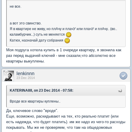
не все.
а вот это свинство.
Я в квартире не живу, но плАчу и плачУ или плачУ и плАчу.. (во..
каламбурчик...) суть не меняется
Катюх, назначай дату собрания
Моя подруга хотела купить в 1 очереди квартиру, я звонила как
раз перед выдачей ключей - мне сказали,что абсолютно все
квартиры выкуплены.
lenkinnn
23 Dec 2014
KATERINA88, on 23 Dec 2014 - 07:58:
Вроде все квартиры куплены..
Да, ключевое слово "вроде".
Еще, возможно, раскидывают на тех, кто реально платит (или
есть надежда, что будет платить). им же надо из чего-то расходы
покрывать. Мы же не проверяем, что там на общедомовых