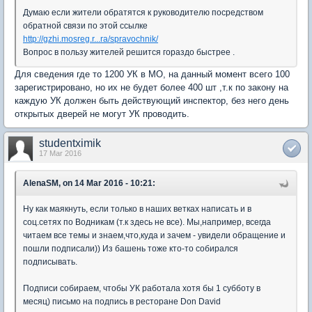
Думаю если жители обратятся к руководителю посредством
обратной связи по этой ссылке
http://gzhi.mosreg.r...ra/spravochnik/
Вопрос в пользу жителей решится гораздо быстрее .
Для сведения где то 1200 УК в МО, на данный момент всего 100
зарегистрировано, но их не будет более 400 шт ,т.к по закону на
каждую УК должен быть действующий инспектор, без него день
открытых дверей не могут УК проводить.
studentximik
17 Mar 2016
AlenaSM, on 14 Mar 2016 - 10:21:
Ну как маякнуть, если только в наших ветках написать и в
соц.сетях по Водникам (т.к здесь не все). Мы,например, всегда
читаем все темы и знаем,что,куда и зачем - увидели обращение и
пошли подписали)) Из башень тоже кто-то собирался
подписывать.
Подписи собираем, чтобы УК работала хотя бы 1 субботу в
месяц) письмо на подпись в ресторане Don David