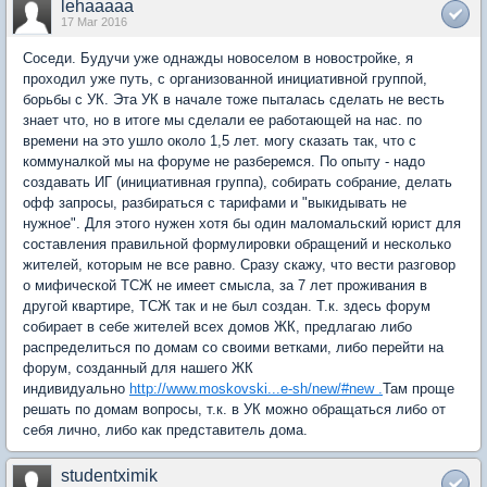
lehaaaaa
17 Mar 2016
Соседи. Будучи уже однажды новоселом в новостройке, я
проходил уже путь, с организованной инициативной группой,
борьбы с УК. Эта УК в начале тоже пыталась сделать не весть
знает что, но в итоге мы сделали ее работающей на нас. по
времени на это ушло около 1,5 лет. могу сказать так, что с
коммуналкой мы на форуме не разберемся. По опыту - надо
создавать ИГ (инициативная группа), собирать собрание, делать
офф запросы, разбираться с тарифами и "выкидывать не
нужное". Для этого нужен хотя бы один маломальский юрист для
составления правильной формулировки обращений и несколько
жителей, которым не все равно. Сразу скажу, что вести разговор
о мифической ТСЖ не имеет смысла, за 7 лет проживания в
другой квартире, ТСЖ так и не был создан. Т.к. здесь форум
собирает в себе жителей всех домов ЖК, предлагаю либо
распределиться по домам со своими ветками, либо перейти на
форум, созданный для нашего ЖК
индивидуально
http://www.moskovski...e-sh/new/#new .
Там проще
решать по домам вопросы, т.к. в УК можно обращаться либо от
себя лично, либо как представитель дома.
studentximik