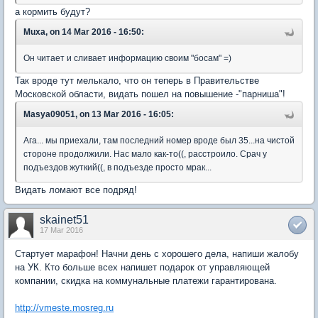
а кормить будут?
Muxa, on 14 Mar 2016 - 16:50:
Он читает и сливает информацию своим "босам" =)
Так вроде тут мелькало, что он теперь в Правительстве
Московской области, видать пошел на повышение -"парниша"!
Masya09051, on 13 Mar 2016 - 16:05:
Ага... мы приехали, там последний номер вроде был 35...на чистой
стороне продолжили. Нас мало как-то((, расстроило. Срач у
подъездов жуткий((, в подъезде просто мрак...
Видать ломают все подряд!
skainet51
17 Mar 2016
Стартует марафон! Начни день с хорошего дела, напиши жалобу
на УК. Кто больше всех напишет подарок от управляющей
компании, скидка на коммунальные платежи гарантирована.
http://vmeste.mosreg.ru