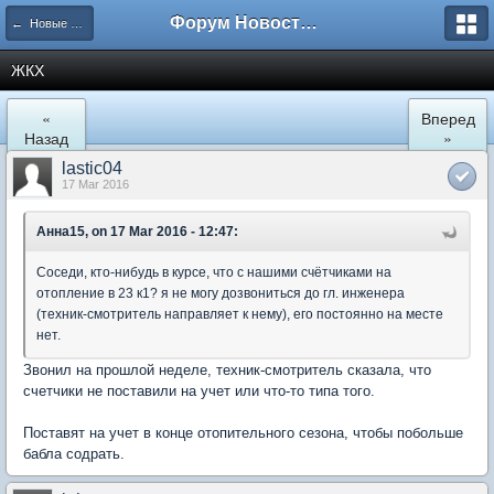
Форум Новостройки
← Новые Водники
ЖКХ
«
Вперед
Назад
»
lastic04
17 Mar 2016
Анна15, on 17 Mar 2016 - 12:47:
Соседи, кто-нибудь в курсе, что с нашими счётчиками на
отопление в 23 к1? я не могу дозвониться до гл. инженера
(техник-смотритель направляет к нему), его постоянно на месте
нет.
Звонил на прошлой неделе, техник-смотритель сказала, что
счетчики не поставили на учет или что-то типа того.
Поставят на учет в конце отопительного сезона, чтобы побольше
бабла содрать.