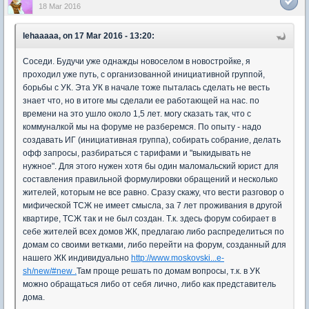
18 Mar 2016
lehaaaaa, on 17 Mar 2016 - 13:20:
Соседи. Будучи уже однажды новоселом в новостройке, я
проходил уже путь, с организованной инициативной группой,
борьбы с УК. Эта УК в начале тоже пыталась сделать не весть
знает что, но в итоге мы сделали ее работающей на нас. по
времени на это ушло около 1,5 лет. могу сказать так, что с
коммуналкой мы на форуме не разберемся. По опыту - надо
создавать ИГ (инициативная группа), собирать собрание, делать
офф запросы, разбираться с тарифами и "выкидывать не
нужное". Для этого нужен хотя бы один маломальский юрист для
составления правильной формулировки обращений и несколько
жителей, которым не все равно. Сразу скажу, что вести разговор о
мифической ТСЖ не имеет смысла, за 7 лет проживания в другой
квартире, ТСЖ так и не был создан. Т.к. здесь форум собирает в
себе жителей всех домов ЖК, предлагаю либо распределиться по
домам со своими ветками, либо перейти на форум, созданный для
нашего ЖК индивидуально
http://www.moskovski...e-
sh/new/#new .
Там проще решать по домам вопросы, т.к. в УК
можно обращаться либо от себя лично, либо как представитель
дома.