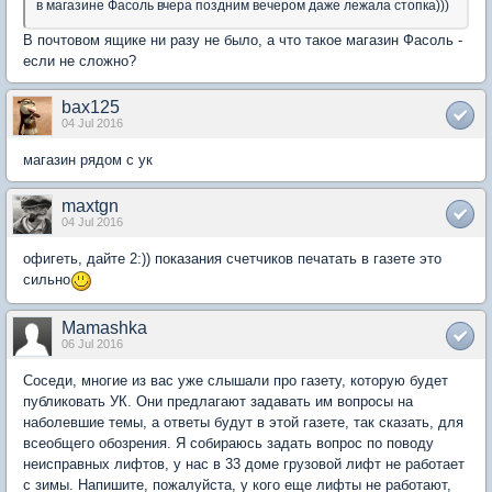
в магазине Фасоль вчера поздним вечером даже лежала стопка)))
В почтовом ящике ни разу не было, а что такое магазин Фасоль -
если не сложно?
bax125
04 Jul 2016
магазин рядом с ук
maxtgn
04 Jul 2016
офигеть, дайте 2:)) показания счетчиков печатать в газете это
сильно
Mamashka
06 Jul 2016
Соседи, многие из вас уже слышали про газету, которую будет
публиковать УК. Они предлагают задавать им вопросы на
наболевшие темы, а ответы будут в этой газете, так сказать, для
всеобщего обозрения. Я собираюсь задать вопрос по поводу
неисправных лифтов, у нас в 33 доме грузовой лифт не работает
с зимы. Напишите, пожалуйста, у кого еще лифты не работают,