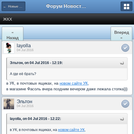
Форум Новостройки
← Новые Водники
ЖКХ
«
Вперед
Назад
»
layolla
04 Jul 2016
Эльтон, on 04 Jul 2016 - 12:19:
А где её брать?
в УК, в почтовых ящиках, на
новом сайте УК
,
в магазине Фасоль вчера поздним вечером даже лежала стопка)))
Эльтон
04 Jul 2016
layolla, on 04 Jul 2016 - 12:22:
в УК, в почтовых ящиках, на
новом сайте УК
,