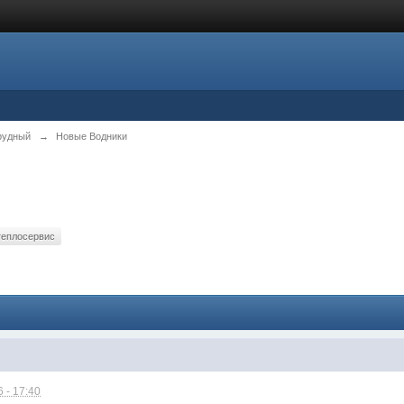
рудный
→
Новые Водники
теплосервис
 - 17:40