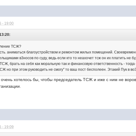
 - 19:00
 13:20:
вление ТСЖ?
сть. аниматься благоустройством и ремонтом жилых помещений. Своевременн
льщиками в3носов по суду, ведь если кто то неахочет тсж он их платить не бу
 ТСЖ, брать на себя как моральную так и финансовую ответственность - тог
 ТСЖ но при этом руководить не смогу" то ваш пост бесполеен. Этакий Пук в во
ще очень хотелось бы, чтобы председатель ТСЖ и иже с ним не воро
ганизации.
 - 19:09