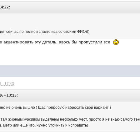
14:22:
ия, сейчас по полной спалились со своими ФИО)))
е акцентировать эту деталь, авось бы пропустили все
 - 17:43
6 - 13:13:
авно не очень вышло ) Щас попробую набросать свой вариант )
там жирным курсивом выделены несколько мест, просто я не знаю самого текс
. метр или еще что, нужно уточнить и исправить)