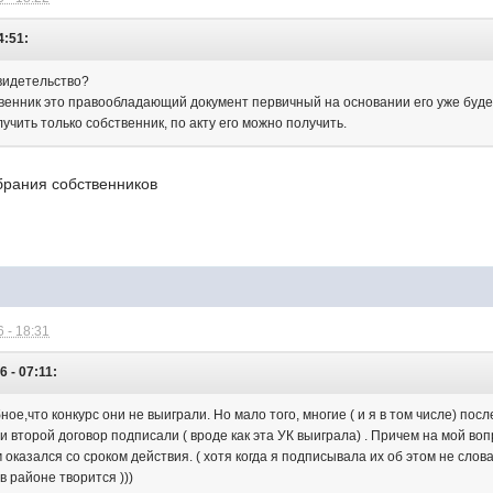
4:51:
видетельство?
твенник это правообладающий документ первичный на основании его уже буд
учить только собственник, по акту его можно получить.
брания собственников
 - 18:31
 - 07:11:
бное,что конкурс они не выиграли. Но мало того, многие ( и я в том числе) по
и второй договор подписали ( вроде как эта УК выиграла) . Причем на мой во
казался со сроком действия. ( хотя когда я подписывала их об этом не слов
в районе творится )))