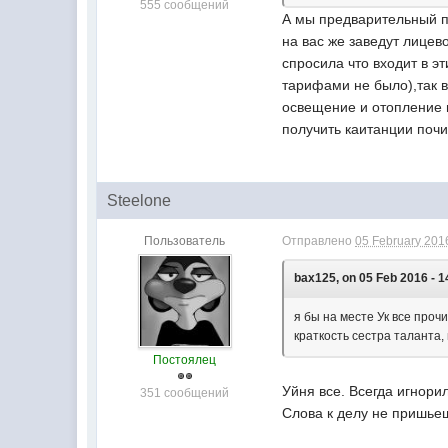
555 сообщений
А мы предварительный по
на вас же заведут лицево
спросила что входит в 
тарифами не было),так в
освещение и отопление 
получить каитанции почи
Steelone
Пользователь
Отправлено
05 February 2016
bax125, on 05 Feb 2016 - 1
я бы на месте Ук все про
краткость сестра таланта,
Постоялец
Уйня все. Всегда игнор
351 сообщений
Слова к делу не пришье