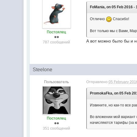
FoMania, on 05 Feb 2016 - 
Отлично
Спасибо!
Вот только мы с Вами, Мар
Постоялец
А вот можно было бы и н
787 сообщений
Steelone
Пользователь
Отправлено
05 February 2016
PromokaFka, on 05 Feb 201
Извините, но как-то все р
Во вложении мой вариант (
Постоялец
начисляются тарифы (за кв
351 сообщений