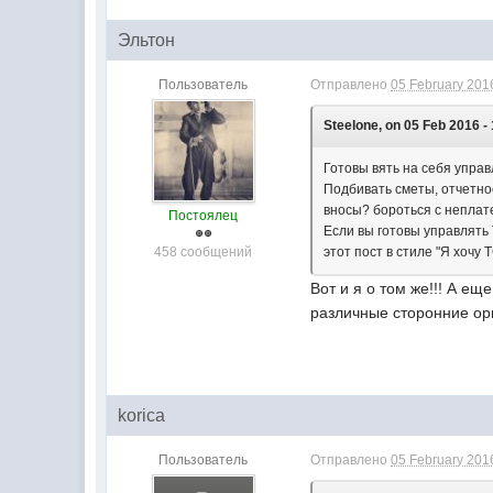
Эльтон
Пользователь
Отправлено
05 February 2016
Steelone, on 05 Feb 2016 -
Готовы вять на себя упра
Подбивать сметы, отчетно
вносы? бороться с неплате
Постоялец
Если вы готовы управлять
458 сообщений
этот пост в стиле "Я хочу
Вот и я о том же!!! А е
различные сторонние ор
korica
Пользователь
Отправлено
05 February 2016