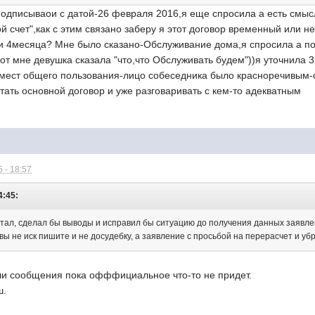
дписываои с датой-26 февраля 2016,я еще спросила а есть смысл е
й счет",как с этим связано заберу я этот договор временный или не
эти 4месяца? Мне было сказано-Обслуживание дома,я спросила а п
от мне девушка сказала "что,что Обслуживать будем"))я уточнила 3
мест общего пользования-лицо собеседника было красноречивым-о
тать основной договор и уже разговаривать с кем-то адекватным
 - 18:57
4:45:
читал, сделал бы выводы и исправил бы ситуацию до получения данных заявл
 вы не иск пишите и не досудебку, а заявление с просьбой на перерасчет и уб
или сообщения пока офффициальное что-то не придет.
ш.