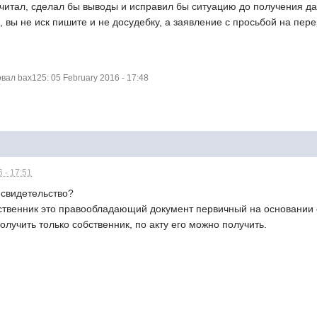
рочитал, сделал бы выводы и исправил бы ситуацию до получения д
а, вы не иск пишите и не досудебку, а заявление с просьбой на пе
ал bax125: 05 February 2016 - 17:48
 - 17:51
 свидетельство?
бственник это правообладающий документ первичный на основании 
олучить только собственник, по акту его можно получить.