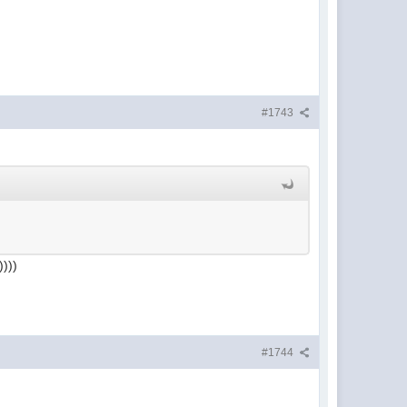
#1743
)))
#1744