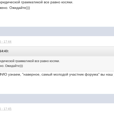
юридической грамматикой все равно косяки.
жено. Ожидайте)))
 - 17:44
 14:43:
идической грамматикой все равно косяки.
но. Ожидайте)))
ФИО узнаем, "наверное, самый молодой участник форума" вы наш )
 - 17:45