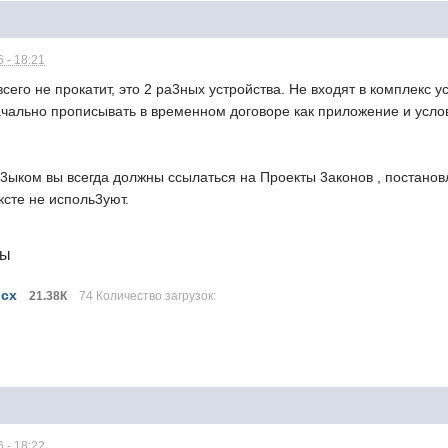
 - 18:21
всего не прокатит, это 2 ра3ных устройства. Не входят в комплекс 
чально прописывать в временном договоре как приложение и услов
ыком вы всегда должны ссылаться на Проекты 3аконов , постанов
ксте не исполь3уют.
лы
ocx
21.38К
74 Количество загрузок:
 - 18:22