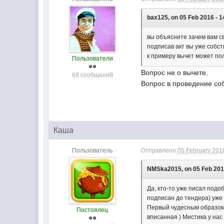
bax125, on 05 Feb 2016 - 1
вы объясните зачем вам с
подписав акт вы уже собс
к примеру вычет может пол
Пользователи
Вопрос не о вычете.
68 сообщений
Вопрос в проведение со
Каша
Пользователь
Отправлено
05 February 2016
NMSka2015, on 05 Feb 2016
Да, кто-то уже писал подо
подписан до тендера) уже 
Первый чудесным образом о
Постоялец
вписанная ) Мистика у нас 