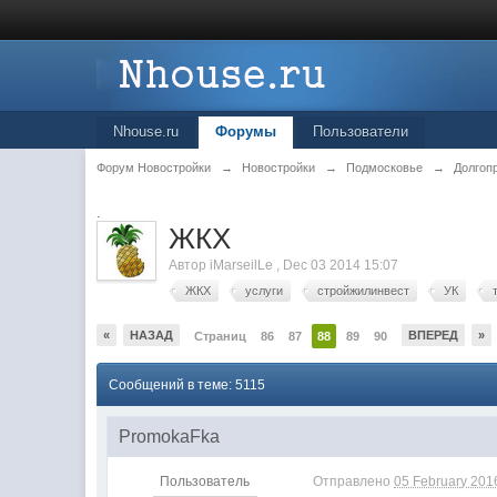
Nhouse.ru
Форумы
Пользователи
Форум Новостройки
→
Новостройки
→
Подмосковье
→
Долгоп
.
ЖКХ
Автор
iMarseilLe
,
Dec 03 2014 15:07
ЖКХ
услуги
стройжилинвест
УК
«
НАЗАД
ВПЕРЕД
»
Страниц
86
87
88
89
90
Сообщений в теме: 5115
PromokaFka
Пользователь
Отправлено
05 February 2016