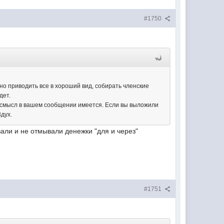
#1750
о приводить все в хороший вид, собирать членские
дет.
да смысл в вашем сообщении имеется. Если вы выложили
3дух.
вали и не отмывали денежки "для и через"
#1751