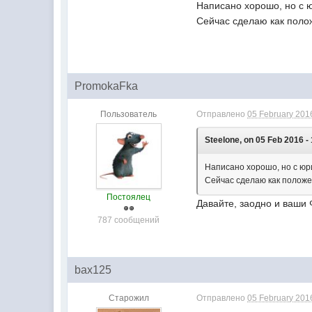
Написано хорошо, но с 
Сейчас сделаю как поло
PromokaFka
Пользователь
Отправлено
05 February 2016
Steelone, on 05 Feb 2016 -
Написано хорошо, но с юр
Сейчас сделаю как положе
Постоялец
Давайте, заодно и ваши 
787 сообщений
bax125
Старожил
Отправлено
05 February 2016