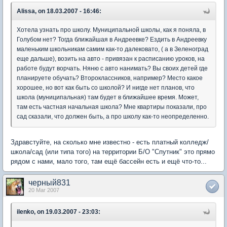
Alissa, on 18.03.2007 - 16:46:
Хотела узнать про школу. Муниципальной школы, как я поняла, в
Голубом нет? Тогда ближайшая в Андреевке? Ездить в Андреевку
маленьким школьникам самим как-то далековато, ( а в Зеленоград
еще дальше), возить на авто - привязан к расписанию уроков, на
работе будут ворчать. Няню с авто нанимать? Вы своих детей где
планируете обучать? Второклассников, например? Место какое
хорошее, но вот как быть со школой? И нигде нет планов, что
школа (муниципальная) там будет в ближайшее время. Может,
там есть частная начальная школа? Мне квартиры показали, про
сад сказали, что должен быть, а про школу как-то неопределенно.
Здравстуйте, на сколько мне известно - есть платный колледж/
школа/сад (или типа того) на территории Б/О "Спутник" это прямо
рядом с нами, мало того, там ещё бассейн есть и ещё что-то...
черный831
20 Mar 2007
ilenko, on 19.03.2007 - 23:03: