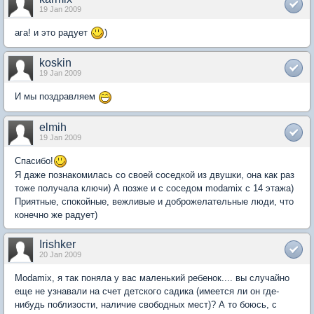
19 Jan 2009
ага! и это радует
)
koskin
19 Jan 2009
И мы поздравляем
elmih
19 Jan 2009
Спасибо!
Я даже познакомилась со своей соседкой из двушки, она как раз
тоже получала ключи) А позже и с соседом modamix с 14 этажа)
Приятные, спокойные, вежливые и доброжелательные люди, что
конечно же радует)
Irishker
20 Jan 2009
Мodamix, я так поняла у вас маленький ребенок.... вы случайно
еще не узнавали на счет детского садика (имеется ли он где-
нибудь поблизости, наличие свободных мест)? А то боюсь, с