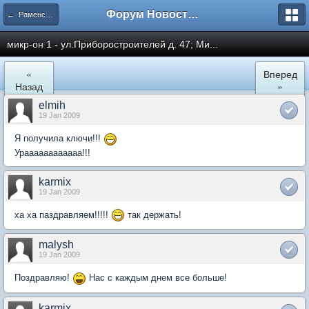
Форум Новостройки
← Раменское
микр-он 1 - ул.Приборостроителей д. 47; Ми...
«
Вперед
Назад
»
elmih
19 Jan 2009
Я получила ключи!!!
Ураааааааааааа!!!
karmix
19 Jan 2009
ха ха паздравляем!!!!!
так держать!
malysh
19 Jan 2009
Поздравляю!
Нас с каждым днем все больше!
karmix