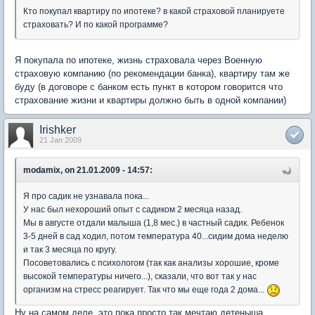
Кто покупал квартиру по ипотеке? в какой страховой планируете
страховать? И по какой программе?
Я покупала по ипотеке, жизнь страховала через Военную
страховую компанию (по рекомендации банка), квартиру там же
буду (в договоре с банком есть пункт в котором говорится что
страхование жизни и квартиры должно быть в одной компании)
Irishker
21 Jan 2009
modamix, on 21.01.2009 - 14:57:
Я про садик не узнавала пока...
У нас был нехороший опыт с садиком 2 месяца назад.
Мы в августе отдали малыша (1,8 мес.) в частный садик. Ребенок
3-5 дней в сад ходил, потом температура 40...сидим дома неделю
и так 3 месяца по кругу.
Посоветовались с психологом (так как анализы хорошие, кроме
высокой температуры ничего...), сказали, что вот так у нас
организм на стресс реагирует. Так что мы еще года 2 дома...
Ну на самом деле, это пока просто так мечтаю детеныша