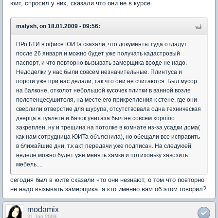
юит, спросил у них, сказали что они не в курсе.
malysh, on 18.01.2009 - 09:56:
ПРо БТИ в офисе ЮИТа сказали, что документы туда отдадут
после 26 января и можно будет уже получать кадастровый
паспорт, и что повторно вызывать замерщика вроде не надо.
Недоделки у нас были совсем незначительные. Плинтуса и
пороги уже при нас делали, так что они не считаются. Был мусор
на балконе, отколот небольшой кусочек плитки в ванной возле
полотенцесушителя, на месте его прикрепления к стене, где они
сверлили отверстие для шурупа, отсутствовала одна техническая
дверца в туалете и бачок унитаза был не совсем хорошо
закреплен, ну и трещина на потолке в комнате из-за усадки дома(
как нам сотрудница ЮИТа объяснила), но обещали все исправить
в ближайшие дни, т.к акт передачи уже подписан. На следуюей
неделе можно будет уже менять замки и потихоньку завозить
мебель....
сегодня был в юите сказали что они незнают, о том что повторно
не надо вызывать замерщика. а кто именно вам об этом говорил?
modamix
21 Jan 2009