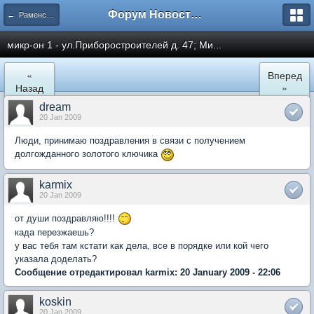
Форум Новостройки
← Раменское
микр-он 1 - ул.Приборостроителей д. 47; Ми...
«
Вперед
Назад
»
dream
20 Jan 2009
Люди, принимаю поздравления в связи с получением
долгожданного золотого ключика
karmix
20 Jan 2009
от души поздравляю!!!!
када перезжаешь?
у вас тебя там кстати как дела, все в порядке или кой чего
указала доделать?
Сообщение отредактировал karmix: 20 January 2009 - 22:06
koskin
20 Jan 2009