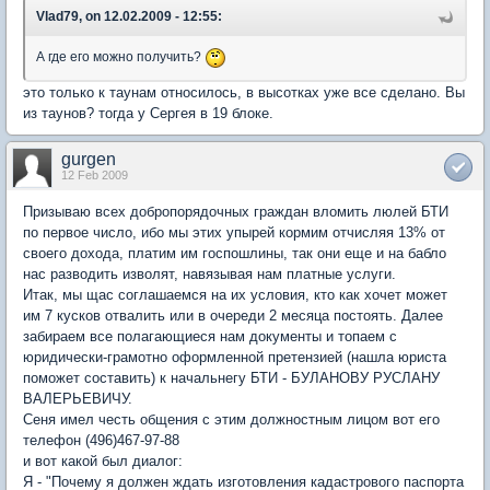
Vlad79, on 12.02.2009 - 12:55:
А где его можно получить?
это только к таунам относилось, в высотках уже все сделано. Вы
из таунов? тогда у Сергея в 19 блоке.
gurgen
12 Feb 2009
Призываю всех добропорядочных граждан вломить люлей БТИ
по первое число, ибо мы этих упырей кормим отчисляя 13% от
своего дохода, платим им госпошлины, так они еще и на бабло
нас разводить изволят, навязывая нам платные услуги.
Итак, мы щас соглашаемся на их условия, кто как хочет может
им 7 кусков отвалить или в очереди 2 месяца постоять. Далее
забираем все полагающиеся нам документы и топаем с
юридически-грамотно оформленной претензией (нашла юриста
поможет составить) к начальнегу БТИ - БУЛАНОВУ РУСЛАНУ
ВАЛЕРЬЕВИЧУ.
Сеня имел честь общения с этим должностным лицом вот его
телефон (496)467-97-88
и вот какой был диалог:
Я - "Почему я должен ждать изготовления кадастрового паспорта