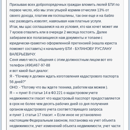
Призываю всех добропорядочных граждан вломить люлей БТИ по
первое число, ибо мы этих упырей кормим отчисляя 13% от
своего дохода, платим им госпошлины, так они еще и на бабло
нас разводить изволят, навязывая нам платные услуги.
Итак, мы щас соглашаемся на их условия, кто как хочет может им
7 кусков отвалить или в очереди 2 месяца постоять. Далее
забираем все полагающиеся нам документы и топаем с
юридически-грамотно оформленной претензией (нашла юриста
поможет составить) к начальнегу БТИ - БУЛАНОВУ РУСЛАНУ
ВАЛЕРЬЕВИЧУ.
Сеня имел честь общения с этим должностным лицом вот его
телефон (496)467-97-88
и вот какой был диалог:
Я - "Почему я должен ждать изготовления кадастрового паспорта
56 дней?"
ОНО: - "Потому что вы ждете техника, работем как можем ).
Я – « пункт 8 статьи 14 в ФЗ 221 о кадастровом учете
недвижимости гласит что кадастровый пасспорт предоставляется
в срок не более чем десять рабочих дней со дня получения
органом кадастрового учета соответствующего запроса
и пункт 1 статьи 17 гласит. « Если иное не установлено
настоящим Федеральным законом, постановка на учет объекта
недвижимости, учет изменений объекта недвижимости, учет части