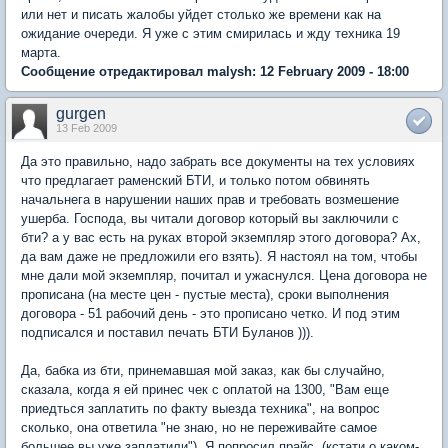
или нет и писать жалобы уйдет столько же времени как на
ожидание очереди. Я уже с этим смирилась и жду техника 19
марта.
Сообщение отредактировал malysh: 12 February 2009 - 18:00
gurgen
13 Feb 2009
Да это правильно, надо забрать все документы на тех условиях
что предлагает раменский БТИ, и только потом обвинять
начальнега в нарушении наших прав и требовать возмешение
ушерба. Господа, вы читали договор который вы заключили с
бти? а у вас есть на руках второй экземпляр этого договора? Ах,
да вам даже не предложили его взять). Я настоял на том, чтобы
мне дали мой экземпляр, почитал и ужаснулся. Цена договора не
прописана (на месте цен - пустые места), сроки выполнения
договора - 51 рабочий день - это прописано четко. И под этим
подписался и поставил печать БТИ Буланов ))).
Да, бабка из бти, принемавшая мой заказ, как бы случайно,
сказала, когда я ей принес чек с оплатой на 1300, "Вам еще
приедться заплатить по факту выезда техника", на вопрос
сколько, она ответила "не знаю, но не переживайте самое
большее вы уже заплатили"). Я попросил прайс, (кстати о каком-