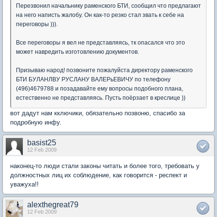
Перезвонил начальнику раменского БТИ, сообщил что предлагают
на него написть жалобу. Он как-то резко стал звать к себе на
переговоры ))).
Все переговоры я вел не представляясь, тк опасался что это
может навредить изготовлению документов.
Призываю народ! позвоните пожалуйста директору раменского
БТИ БУЛАНЛВУ РУСЛАНУ ВАЛЕРьЕВИЧУ по телефону
(496)4679788 и позадавайте ему вопросы подобного плана,
естественно не представляясь. Пусть поёрзает в креслице ))
вот дадут нам кключики, обязательно позвоню, спасибо за
подробную инфу.
basist25
12 Feb 2009
наконец-то люди стали законы читать и более того, требовать у
должностных лиц их соблюдение, как говорится - респект и
уважуха!!
alexthegreat79
12 Feb 2009