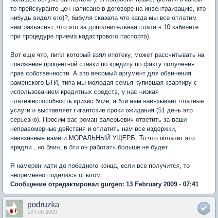
то прейскуранте цен написано в договоре на инвентраизацию, кто-
нибудь видел его)?, бабуля сказала что кагда мы все оплатим
нам разъяснят, что это за дополнительная плата в 10 кабинете
при процедуре приема кадастрового паспорта).
Вот еще что, пипл который взял ипотеку, может рассчитывать на
понижение процентной ставки по кредиту по факту получения
прав собственности. А это весомый аргумент для обвинения
раменского БТИ, типа мы молодая семья купившая квартиру с
использованием кредитных средств, у нас низкая
платежеспособность кризис блин, а бти нам навязывает платные
услуги и выставляет гигантские сроки ожидания (51 день это
серьезно). Просим вас роман валерьевич ответить за ваши
неправомерные действия и оплатить нам все издержки,
навязанные вами и МОРАЛЬНЫЙ УЩЕРБ. То что оплатит это
врядли , но блин, в бти он работать больше не будет.
Я намерен идти до победного конца, если все получится, то
непременно поделюсь опытом.
Сообщение отредактировал gurgen: 13 February 2009 - 07:41
podruzka
13 Feb 2009