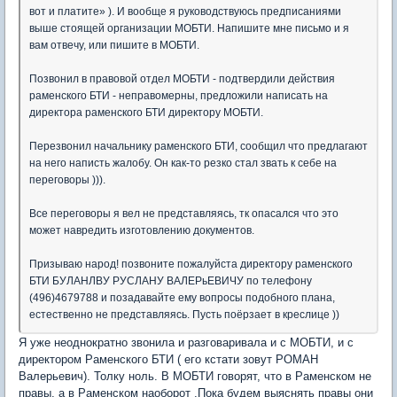
вот и платите» ). И вообще я руководствуюсь предписаниями
выше стоящей организации МОБТИ. Напишите мне письмо и я
вам отвечу, или пишите в МОБТИ.
Позвонил в правовой отдел МОБТИ - подтвердили действия
раменского БТИ - неправомерны, предложили написать на
директора раменского БТИ директору МОБТИ.
Перезвонил начальнику раменского БТИ, сообщил что предлагают
на него написть жалобу. Он как-то резко стал звать к себе на
переговоры ))).
Все переговоры я вел не представляясь, тк опасался что это
может навредить изготовлению документов.
Призываю народ! позвоните пожалуйста директору раменского
БТИ БУЛАНЛВУ РУСЛАНУ ВАЛЕРьЕВИЧУ по телефону
(496)4679788 и позадавайте ему вопросы подобного плана,
естественно не представляясь. Пусть поёрзает в креслице ))
Я уже неоднократно звонила и разговаривала и с МОБТИ, и с
директором Раменского БТИ ( его кстати зовут РОМАН
Валерьевич). Толку ноль. В МОБТИ говорят, что в Раменском не
правы, а в Раменском наоборот .Пока будем выяснять правы они