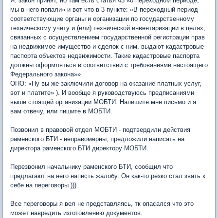
Я: закон принят, но там есть статья 43 «о переходном периоде,
мы в него попали» и вот что в 3 пункте: «В переходный период
соответствующие органы и организации по государственному
техническому учету и (или) технической инвентаризации в целях,
связанных с осуществлением государственной регистрации прав
на недвижимое имущество и сделок с ним, выдают кадастровые
паспорта объектов недвижимости. Такие кадастровые паспорта
должны оформляться в соответствии с требованиями настоящего
Федерального закона»»
ОНО: «Ну вы же заключили договор на оказание платных услуг,
вот и платите» ). И вообще я руководствуюсь предписаниями
выше стоящей организации МОБТИ. Напишите мне письмо и я
вам отвечу, или пишите в МОБТИ.
Позвонил в правовой отдел МОБТИ - подтвердили действия
раменского БТИ - неправомерны, предложили написать на
директора раменского БТИ директору МОБТИ.
Перезвонил начальнику раменского БТИ, сообщил что
предлагают на него написть жалобу. Он как-то резко стал звать к
себе на переговоры ))).
Все переговоры я вел не представляясь, тк опасался что это
может навредить изготовлению документов.