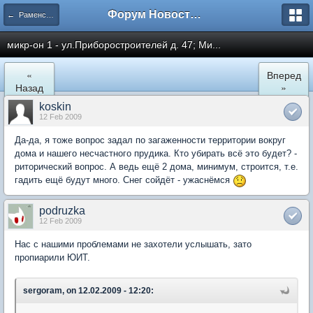
Форум Новостройки
← Раменское
микр-он 1 - ул.Приборостроителей д. 47; Ми...
«
Вперед
Назад
»
koskin
12 Feb 2009
Да-да, я тоже вопрос задал по загаженности территории вокруг
дома и нашего несчастного прудика. Кто убирать всё это будет? -
риторический вопрос. А ведь ещё 2 дома, минимум, строится, т.е.
гадить ещё будут много. Снег сойдёт - ужаснёмся
podruzka
12 Feb 2009
Нас с нашими проблемами не захотели услышать, зато
пропиарили ЮИТ.
sergoram, on 12.02.2009 - 12:20: