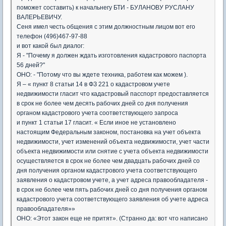
поможет составить) к начальнегу БТИ - БУЛАНОВУ РУСЛАНУ
ВАЛЕРЬЕВИЧУ.
Сеня имел честь общения с этим должностным лицом вот его
телефон (496)467-97-88
и вот какой был диалог:
Я - "Почему я должен ждать изготовления кадастрового паспорта
56 дней?"
ОНО: - "Потому что вы ждете техника, работем как можем ).
Я – « пункт 8 статьи 14 в ФЗ 221 о кадастровом учете
недвижимости гласит что кадастровый пасспорт предоставляется
в срок не более чем десять рабочих дней со дня получения
органом кадастрового учета соответствующего запроса
и пункт 1 статьи 17 гласит. « Если иное не установлено
настоящим Федеральным законом, постановка на учет объекта
недвижимости, учет изменений объекта недвижимости, учет части
объекта недвижимости или снятие с учета объекта недвижимости
осуществляется в срок не более чем двадцать рабочих дней со
дня получения органом кадастрового учета соответствующего
заявления о кадастровом учете, а учет адреса правообладателя -
в срок не более чем пять рабочих дней со дня получения органом
кадастрового учета соответствующего заявления об учете адреса
правообладателя»»
ОНО: «Этот закон еще не притят». (Странно да: вот что написано