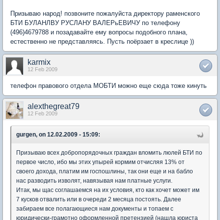
Призываю народ! позвоните пожалуйста директору раменского
БТИ БУЛАНЛВУ РУСЛАНУ ВАЛЕРьЕВИЧУ по телефону
(496)4679788 и позадавайте ему вопросы подобного плана,
естественно не представляясь. Пусть поёрзает в креслице ))
karmix
12 Feb 2009
телефон правового отдела МОБТИ можно еще сюда тоже кинуть
alexthegreat79
12 Feb 2009
gurgen, on 12.02.2009 - 15:09:
Призываю всех добропорядочных граждан вломить люлей БТИ по
первое число, ибо мы этих упырей кормим отчисляя 13% от
своего дохода, платим им госпошлины, так они еще и на бабло
нас разводить изволят, навязывая нам платные услуги.
Итак, мы щас соглашаемся на их условия, кто как хочет может им
7 кусков отвалить или в очереди 2 месяца постоять. Далее
забираем все полагающиеся нам документы и топаем с
юридически-грамотно оформленной претензией (нашла юриста