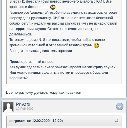
Вчера (11 февраля) был повтор вечернего диалога с ЮИТ. Все
красочно и без изъянов.
Главное все "довольны", особенно девушка с таунхаусов, каторая
шороху дает руководству ЮИТ, что они от нее как от бешенной
собаки бегут. и недали ей рассказать как ее чуть не изнасиловали
на территории таунов. Сюжеты так смонтированы, не
докапаешься.
Тетеньку на доме № 8 так поставили, чтобы небыло видно
временной кательной и отрезанной газовой трубы
Вопщем - реклама двигатель торговли.
Производственный вопрос:
Как лучше сделать сначало заказать проект на электрику тауна?
Или можно начинать делать, а потом в процессе с бумагами
порешать?
Все по-разному делают, кому как нравится
Private
12 Feb 2009
sergoram, on 12.02.2009 - 12:20: