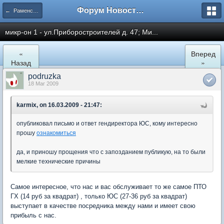
Форум Новостройки
← Раменское
микр-он 1 - ул.Приборостроителей д. 47; Ми...
«
Вперед
Назад
»
podruzka
18 Mar 2009
karmix, on 16.03.2009 - 21:47:
опубликовал письмо и ответ гендиректора ЮС, кому интересно
прошу
ознакомиться
да, и приношу прощения что с запозданием публикую, на то были
мелкие технические причины
Самое интересное, что нас и вас обслуживает то же самое ПТО
ГХ (14 руб за квадрат) , только ЮС (27-36 руб за квадрат)
выступает в качестве посредника между нами и имеет свою
прибыль с нас.