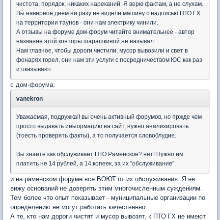
чистота, порядок, никаких нареканий. Я верю фактам, а не слухам.
Вы наверное днем ни разу не видели машину с надписью ПТО ГХ
на территории таунов - они нам электрику чинили.
А отзывы на форуме дом-форум читайте внимательнее - автор
название этой конторы шарашкиной не называл.
Нам главное, чтобы дороги чистили, мусор вывозили и свет в
фонарях горел, они нам эти услуги с посредничеством ЮС как раз
и оказывают.
с дом-форума:
vanekron
Уважаемая, подружка!! вы очень активный форумов, но пржде чем
просто выдавать иныормацию на сайт, нужно анализировать
(тоесть проверять факты), а то получается словоблудие.
Вы знаете как обслуживает ПТО Раменское? нет! Нужно им
платить не 14 рублей, а 14 копеек, за их "обслуживание".
и на раменском форуме все ВОЮТ от их обслуживания. Я не
вижу оснований не доверять этим многочисленным суждениям.
Тем более что опыт показывает - муниципальные организации по
определению не могут работать качественно.
А те, кто нам дороги чистят и мусор вывозят, к ПТО ГХ не имеют