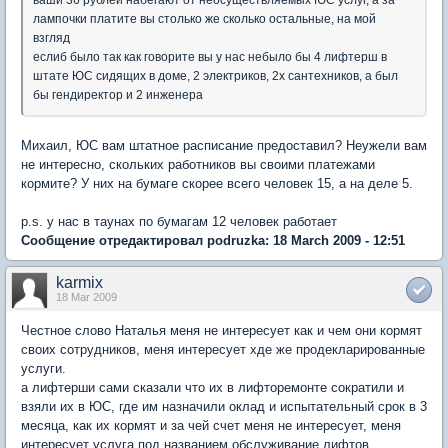
лампочки платите вы столько же сколько остальные, на мой
взгляд
еслиб было так как говорите вы у нас небыло бы 4 лифтерш в
штате ЮС сидящих в доме, 2 электриков, 2х сантехников, а был
бы гендиректор и 2 инженера
Михаил, ЮС вам штатное расписание предоставил? Неужели вам
не интересно, скольких работников вы своими платежами
кормите? У них на бумаге скорее всего человек 15, а на деле 5.
p.s. у нас в таунах по бумагам 12 человек работает
Сообщение отредактировал podruzka: 18 March 2009 - 12:51
karmix
18 Mar 2009
Честное слово Наталья меня не интересует как и чем они кормят
своих сотрудников, меня интересует хде же продекларированные
услуги.
а лифтерши сами сказали что их в лифторемонте сократили и
взяли их в ЮС, где им назначили оклад и испытательный срок в 3
месяца, как их кормят и за чей счет меня не интересует, меня
интересует услуга под названием обслуживание лифтов