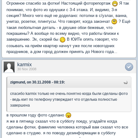
Огромное спасибо за фотки! Настоящий фоторепортаж
Я так
понимаю, что фото из однушки с 3-4 этажа. И, видимо, 3-я
секция? Много чего ещё не доделано: потолки в с/узлах, ванна,
унитаз, розетки, плинтусы. Что говорят, когда закончат
? Ещё
такая любопытная деталь - в двушке обои бежевые, что
покрашены? А вообще по всему видно, что работы близки к
завершению. Эх, скорей бы
В ЮИТе опять говорят, что
созывать на приём квартир начнут уже после новогодних
праздников, а дом город должен принять до Нового года...
karmix
30 Nov 2008
zigmund, on 30.11.2008 - 08:19:
спасибо karmix только не очень понятно когда были сделаны фото
- ведь юит по телефону утверждает что отделька полностью
завершена
в прошлом году фото сделано
я же в пятницу сказал что в субботу поеду, угадайте когда
сделаны фотки, фамилию человека который вам сказал что все
сделано в студию. я по поводу дезинформации в субботу