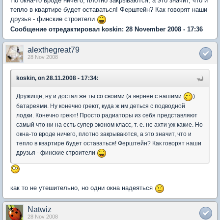
Но окна-то вроде ничего, плотно закрываются, а это значит, что и
тепло в квартире будет оставаться! Ферштейн? Как говорят наши
друзья - финские строители
Сообщение отредактировал koskin: 28 November 2008 - 17:36
alexthegreat79
28 Nov 2008
koskin, on 28.11.2008 - 17:34:
Дружище, ну и достал же ты со своими (а вернее с нашими
)
батареями. Ну конечно греют, куда ж им деться с подводной
лодки. Конечно греют! Просто радиаторы из себя представляют
самый что ни на есть супер эконом класс, т. е. не ахти уж какие. Но
окна-то вроде ничего, плотно закрываются, а это значит, что и
тепло в квартире будет оставаться! Ферштейн? Как говорят наши
друзья - финские строители
как то не утешительно, но одни окна надеяться
Natwiz
28 Nov 2008