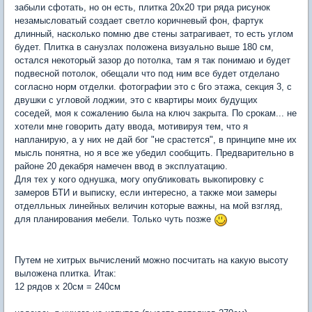
забыли сфотать, но он есть, плитка 20х20 три ряда рисунок
незамысловатый создает светло коричневый фон, фартук
длинный, насколько помню две стены затрагивает, то есть углом
будет. Плитка в санузлах положена визуально выше 180 см,
остался некоторый зазор до потолка, там я так понимаю и будет
подвесной потолок, обещали что под ним все будет отделано
согласно норм отделки. фотографии это с 6го этажа, секция 3, с
двушки с угловой лоджии, это с квартиры моих будущих
соседей, моя к сожалению была на ключ закрыта. По срокам... не
хотели мне говорить дату ввода, мотивируя тем, что я
напланирую, а у них не дай бог "не срастется", в принципе мне их
мысль понятна, но я все же убедил сообщить. Предварительно в
районе 20 декабря намечен ввод в эксплуатацию.
Для тех у кого однушка, могу опубликовать выкопировку с
замеров БТИ и выписку, если интересно, а также мои замеры
отделльных линейных величин которые важны, на мой взгляд,
для планирования мебели. Только чуть позже
Путем не хитрых вычислений можно посчитать на какую высоту
выложена плитка. Итак:
12 рядов х 20см = 240см