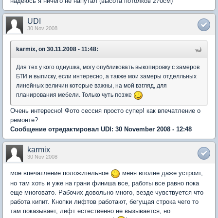
надеюсь я ничего не напутал (высота потолков 270см)
UDI
30 Nov 2008
karmix, on 30.11.2008 - 11:48:
Для тех у кого однушка, могу опубликовать выкопировку с замеров
БТИ и выписку, если интересно, а также мои замеры отделльных
линейных величин которые важны, на мой взгляд, для
планирования мебели. Только чуть позже
Очень интересно! Фото сессия просто супер! как впечатление о
ремонте?
Сообщение отредактировал UDI: 30 November 2008 - 12:48
karmix
30 Nov 2008
мое впечатление положительное
меня вполне даже устроит,
но там хоть и уже на грани финиша все, работы все равно пока
еще многовато. Рабочих довольно много, везде чувствуется что
работа кипит. Кнопки лифтов работают, бегущая строка чего то
там показывает, лифт естественно не вызывается, но