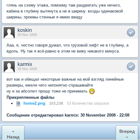
глянь на схему этажа, помоему там раздвигать уже нечего,
кабина в глубину вытянута а не в ширину. входы одинаковой
ширины, проемы стенные я имею ввиду
koskin
30 Nov 2008
Ааа, я, честно говоря думал, что грузовой лифт не в глубину, а
вдоль. Ну так я всё-равно в этом не вижу никакого минуса.
karmix
30 Nov 2008
вот как и обещал некоторые важные на мой взгляд линейные
размеры, ежели чего непонятно спрашивайте
ну и за абсолют прошу тоже не принимать
Прикрепленные файлы
home2.png
103.23К
53 Количество загрузок:
Сообщение отредактировал karmix: 30 November 2008 - 22:08
«
Вперед
Назад
»