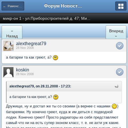
Форум Новостройки
← Раменское
микр-он 1 - ул.Приборостроителей д. 47; Ми...
«
Вперед
Назад
»
alexthegreat79
28 Nov 2008
а батареи та как греют, а?
koskin
28 Nov 2008
alexthegreat79, on 28.11.2008 - 17:23:
а батареи та как греют, а?
Дружище, ну и достал же ты со своими (а вернее с нашими
)
батареями. Ну конечно греют, куда ж им деться с подводной
лодки. Конечно греют! Просто радиаторы из себя представляют
самый что ни на есть супер эконом класс, т. е. не ахти уж какие.