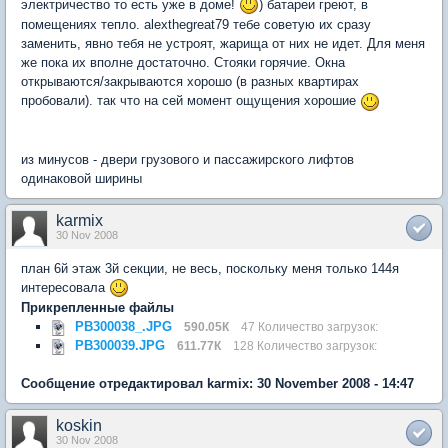
электричество то есть уже в доме!
) батареи греют, в
помещениях тепло. alexthegreat79 тебе советую их сразу
заменить, явно тебя не устроят, жарища от них не идет. Для меня
же пока их вполне достаточно. Стояки горячие. Окна
открываются/закрываются хорошо (в разных квартирах
пробовали). так что на сей момент ощущения хорошие
из минусов - двери грузового и пассажирского лифтов
одинаковой ширины
karmix
30 Nov 2008
план 6й этаж 3й секции, не весь, поскольку меня только 144я
интересовала
Прикрепленные файлы
PB300038_.JPG
590.05К
47 Количество загрузок:
PB300039.JPG
611.77К
128 Количество загрузок:
Сообщение отредактировал karmix: 30 November 2008 - 14:47
koskin
30 Nov 2008