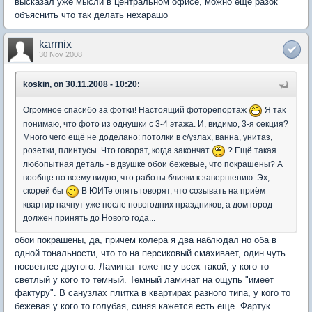
высказал уже мысли в центральном офисе, можно еще разок
объяснить что так делать нехарашо
karmix
30 Nov 2008
koskin, on 30.11.2008 - 10:20:
Огромное спасибо за фотки! Настоящий фоторепортаж
Я так
понимаю, что фото из однушки с 3-4 этажа. И, видимо, 3-я секция?
Много чего ещё не доделано: потолки в с/узлах, ванна, унитаз,
розетки, плинтусы. Что говорят, когда закончат
? Ещё такая
любопытная деталь - в двушке обои бежевые, что покрашены? А
вообще по всему видно, что работы близки к завершению. Эх,
скорей бы
В ЮИТе опять говорят, что созывать на приём
квартир начнут уже после новогодних праздников, а дом город
должен принять до Нового года...
обои покрашены, да, причем колера я два наблюдал но оба в
одной тональности, что то на персиковый смахивает, один чуть
посветлее другого. Ламинат тоже не у всех такой, у кого то
светлый у кого то темный. Темный ламинат на ощупь "имеет
фактуру". В санузлах плитка в квартирах разного типа, у кого то
бежевая у кого то голубая, синяя кажется есть еще. Фартук