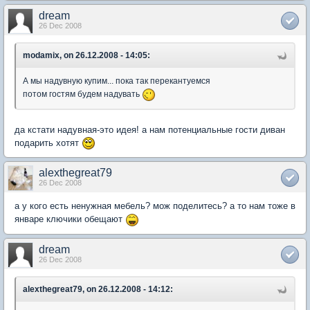
dream
26 Dec 2008
modamix, on 26.12.2008 - 14:05:
А мы надувную купим... пока так перекантуемся
потом гостям будем надувать
да кстати надувная-это идея! а нам потенциальные гости диван
подарить хотят
alexthegreat79
26 Dec 2008
а у кого есть ненужная мебель? мож поделитесь? а то нам тоже в
январе ключики обещают
dream
26 Dec 2008
alexthegreat79, on 26.12.2008 - 14:12: