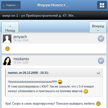
Форум Новостройки
← Раменское
микр-он 1 - ул.Приборостроителей д. 47; Ми...
«
Вперед
Назад
»
jenyach
26 Dec 2008
modamix
26 Dec 2008
namist, on 26.12.2008 - 10:31:
Ураааааааааааааааааааааааа!!!!!!!
Я тоже разговаривала с ЮИТ. Так же сказали, что с 5-6 января
начнут обзванивать и приглашать на приемку квартир
Ура! Скоро в свою квартирусечку! Поехали выбирать мебель