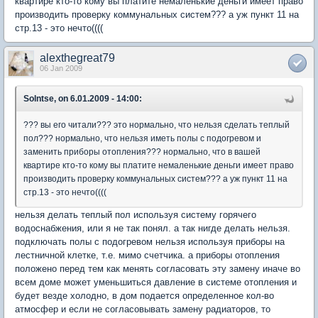
квартире кто-то кому вы платите немаленькие деньги имеет право
производить проверку коммунальных систем??? а уж пункт 11 на
стр.13 - это нечто((((
alexthegreat79
06 Jan 2009
Solntse, on 6.01.2009 - 14:00:
??? вы его читали??? это нормально, что нельзя сделать теплый
пол??? нормально, что нельзя иметь полы с подогревом и
заменить приборы отопления??? нормально, что в вашей
квартире кто-то кому вы платите немаленькие деньги имеет право
производить проверку коммунальных систем??? а уж пункт 11 на
стр.13 - это нечто((((
нельзя делать теплый пол используя систему горячего
водоснабжения, или я не так понял. а так нигде делать нельзя.
подключать полы с подогревом нельзя используя приборы на
лестничной клетке, т.е. мимо счетчика. а приборы отопления
положено перед тем как менять согласовать эту замену иначе во
всем доме может уменьшиться давление в системе отопления и
будет везде холодно, в дом подается определенное кол-во
атмосфер и если не согласовывать замену радиаторов, то