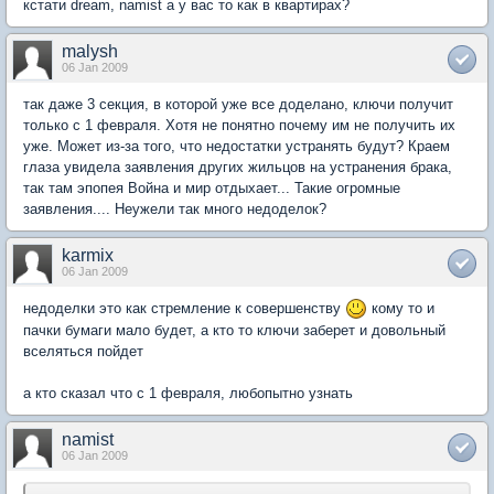
кстати dream, namist а у вас то как в квартирах?
malysh
06 Jan 2009
так даже 3 секция, в которой уже все доделано, ключи получит
только с 1 февраля. Хотя не понятно почему им не получить их
уже. Может из-за того, что недостатки устранять будут? Краем
глаза увидела заявления других жильцов на устранения брака,
так там эпопея Война и мир отдыхает... Такие огромные
заявления.... Неужели так много недоделок?
karmix
06 Jan 2009
недоделки это как стремление к совершенству
кому то и
пачки бумаги мало будет, а кто то ключи заберет и довольный
вселяться пойдет
а кто сказал что с 1 февраля, любопытно узнать
namist
06 Jan 2009