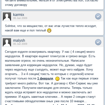
читайте внимательнее, нельзя и от электричества пол, согласно
этому договору
karmix
06 Jan 2009
Solntse, что за мещанство, от вас итак лучистое тепло исходит,
накой вам еще и пол теплый
malysh
06 Jan 2009
Сегодня ездиля осматривать квартиру. У нас ( 4 секция) много
недоделок. В квартире ещенет плинтусов и грязно везде. Есть
маленькие огрехи, но очень незначительные. Написали
заявление для коррекции недоделок. Но, думаю, надо будет
через недельку еще съездить, может еще чего найдем. Хочу
огорчить... 3 и 4 секции( тоесть те которые с отделкой) ключи
получат только после
1 февраля
.
Так как еще первые этажи
требуют много работы. Вот так. А договор с Юит-Сервис мы уже
заключили. Получили квитанцию для оплаты. Теперь только
ждать когда исправят все недоделки и можно заключать акт
приемки. И ждать заветные ключики... А перве 2 секции станут
счастливыми обладателями оных уже после 10 января...