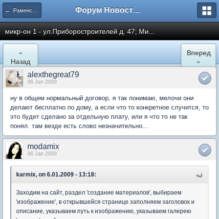
Форум Новостройки
← Раменское
микр-он 1 - ул.Приборостроителей д. 47; Ми...
«
Вперед
Назад
»
alexthegreat79
06 Jan 2009
ну в общем нормальный договор, я так понимаю, мелочи они
делают бесплатно по дому, а если что то конкретное случится, то
это будет сделано за отдельную плату, или я что то не так
понял. там везде есть слово незначительно...
modamix
06 Jan 2009
karmix, on 6.01.2009 - 13:18:
Заходим на сайт, раздел 'создание материалов', выбираем
'изображение', в открывшейся странице заполняем заголовок и
описание, указываем путь к изображению, указываем галерею