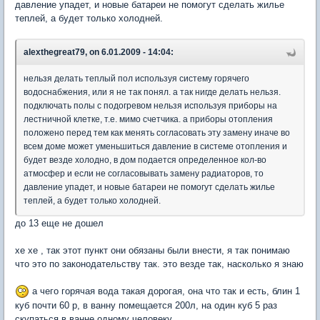
давление упадет, и новые батареи не помогут сделать жилье
теплей, а будет только холодней.
alexthegreat79, on 6.01.2009 - 14:04:
нельзя делать теплый пол используя систему горячего
водоснабжения, или я не так понял. а так нигде делать нельзя.
подключать полы с подогревом нельзя используя приборы на
лестничной клетке, т.е. мимо счетчика. а приборы отопления
положено перед тем как менять согласовать эту замену иначе во
всем доме может уменьшиться давление в системе отопления и
будет везде холодно, в дом подается определенное кол-во
атмосфер и если не согласовывать замену радиаторов, то
давление упадет, и новые батареи не помогут сделать жилье
теплей, а будет только холодней.
до 13 еще не дошел
хе хе , так этот пункт они обязаны были внести, я так понимаю
что это по законодательству так. это везде так, насколько я знаю
а чего горячая вода такая дорогая, она что так и есть, блин 1
куб почти 60 р, в ванну помещается 200л, на один куб 5 раз
скупаться в ванне одному человеку.