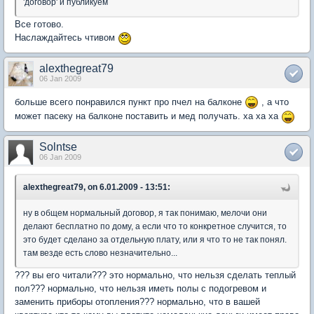
'договор' и публикуем
Все готово.
Наслаждайтесь чтивом
alexthegreat79
06 Jan 2009
больше всего понравился пункт про пчел на балконе
, а что
может пасеку на балконе поставить и мед получать. ха ха ха
Solntse
06 Jan 2009
alexthegreat79, on 6.01.2009 - 13:51:
ну в общем нормальный договор, я так понимаю, мелочи они
делают бесплатно по дому, а если что то конкретное случится, то
это будет сделано за отдельную плату, или я что то не так понял.
там везде есть слово незначительно...
??? вы его читали??? это нормально, что нельзя сделать теплый
пол??? нормально, что нельзя иметь полы с подогревом и
заменить приборы отопления??? нормально, что в вашей