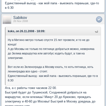
Единственный выход - как мой папа - выезжать пораньше, где-то
в 6:30
Sabikov
26 Nov 2008
koks, on 26.11.2008 - 18:09:
Ну в Митино метро только спустя 15 лет провели, и то не до
конца!
А до Москвы не только по пятнице добраться можно, неверняка
до Зелика маршрутка или автобус ходить будут, а там на
электричке.
Вот если из Зеленограда а Москву ехать, то хоть пятница, хоть
ленинградка все одно - стоят.
Единственный выход - как мой папа - выезжать пораньше, где-то в
6:30
Ага, а с работы тоже часиков 22 00.
Быстрей будет до Тушинской, Сходненкой добраться на
маршрутке, если влезишь! Минут 20 до Крюково, прождать
электричку и 40-60 до Москвы! Быстрей в Москву доедешь до
метро кокого-нить.