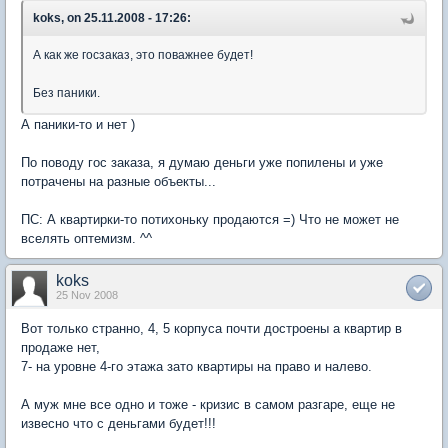
koks, on 25.11.2008 - 17:26:
А как же госзаказ, это поважнее будет!
Без паники.
А паники-то и нет )
По поводу гос заказа, я думаю деньги уже попилены и уже
потрачены на разные объекты...
ПС: А квартирки-то потихоньку продаются =) Что не может не
вселять оптемизм. ^^
koks
25 Nov 2008
Вот только странно, 4, 5 корпуса почти достроены а квартир в
продаже нет,
7- на уровне 4-го этажа зато квартиры на право и налево.
А муж мне все одно и тоже - кризис в самом разгаре, еще не
извесно что с деньгами будет!!!