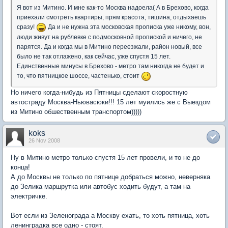
Я вот из Митино. И мне как-то Москва надоела( А в Брехово, когда
приехали смотреть квартиры, прям красота, тишина, отдыхаешь
сразу!
Да и не нужна эта московская прописка уже никому, вон,
люди живут на рублевке с подмосковной пропиской и ничего, не
парятся. Да и когда мы в Митино переезжали, район новый, все
было не так отлажено, как сейчас, уже спустя 15 лет.
Единственные минусы в Брехово - метро там никогда не будет и
то, что пятницкое шоссе, частенько, стоит
Но ничего когда-нибудь из Пятницы сделают скоростную
автостраду Москва-Ньювасюки!!! 15 лет муились же с Выездом
из Митино обшественным транспортом)))))
koks
26 Nov 2008
Ну в Митино метро только спустя 15 лет провели, и то не до
конца!
А до Москвы не только по пятнице добраться можно, неверняка
до Зелика маршрутка или автобус ходить будут, а там на
электричке.
Вот если из Зеленограда а Москву ехать, то хоть пятница, хоть
ленинградка все одно - стоят.