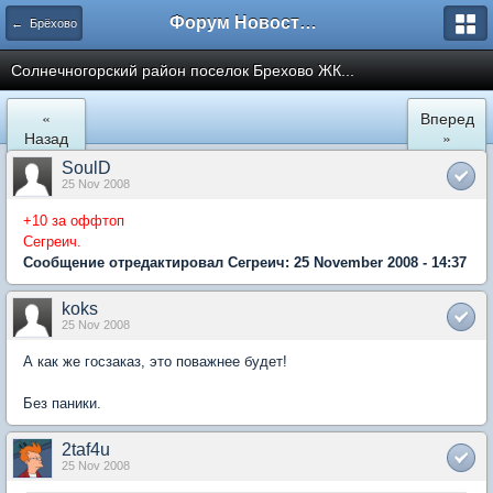
Форум Новостройки
← Брёхово
Cолнечногорский район поселок Брехово ЖК...
«
Вперед
Назад
»
SoulD
25 Nov 2008
+10 за оффтоп
Сегреич.
Сообщение отредактировал Сегреич: 25 November 2008 - 14:37
koks
25 Nov 2008
А как же госзаказ, это поважнее будет!
Без паники.
2taf4u
25 Nov 2008