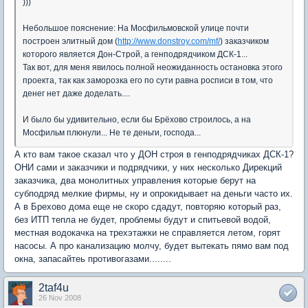
)))
Небольшое пояснение: На Мосфильмовской улице почти
построен элитный дом (
http://www.donstroy.com/mf/
) заказчиком
которого является Дон-Строй, а генподрядчиком ДСК-1...
Так вот, для меня явилось полной неожиданность остановка этого
проекта, так как заморозка его по сути равна росписи в том, что
денег нет даже доделать....
И было бы удивительно, если бы Брёхово строилось, а на
Мосфильм плюнули... Не те деньги, господа...
А кто вам такое сказал что у ДОН строя в генподрядчиках ДСК-1?
ОНИ сами и заказчики и подрядчики, у них несколько Дирекций
заказчика, два монолитных управления которые берут на
субподряд мелкие фирмы, ну и опрокидывает на деньги часто их.
А в Брехово дома еще не скоро сдадут, повторяю который раз,
без ИТП тепла не будет, проблемы будут и спитьевой водой,
местная водокачка на трехэтажки не справляется летом, горят
насосы. А про канализацию молчу, будет вытекать пямо вам под
окна, запасайтеь противогазами........
2taf4u
26 Nov 2008