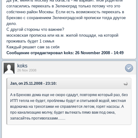
Да уж, менять Москву на область - не вариант. Мои родители
согласились переехать в Зеленоград только потому что это
собстенно район Москвы. Если есть возможность переехать в
Брехово с сохранением Зеленоградской прописки тогда другое
дело.
С другой стороны что важнее?
московская прописка или кв.м. жилой площади, на которой
проживать будет 1 семья
Каждый решает сам за себя
Сообщение отредактировал koks: 26 November 2008 - 14:49
koks
26 Nov 2008
Jan, on 25.11.2008 - 23:10:
А в Брехово дома еще не скоро сдадут, повторяю который раз, без
ИТП тепла не будет, проблемы будут и спитьевой водой, местная
водокачка на трехэтажки не справляется летом, горят насосы. А
про канализацию молчу, будет вытекать пямо вам под окна,
запасайтеь противогазами........