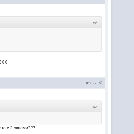
))))
#5827
ната с 2 окнами???