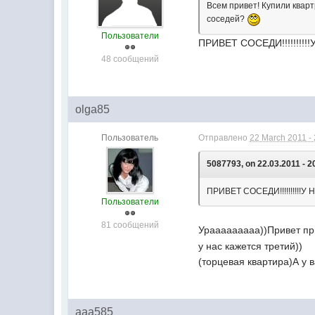
Всем привет! Купили квартр
соседей?
Пользователи
ПРИВЕТ СОСЕДИ!!!!!!!!!!У Н
48 сообщений
olga85
Пользователь
Отправлено
22 March 2011 -
5087793, on 22.03.2011 - 2
ПРИВЕТ СОСЕДИ!!!!!!!!!!У НАС!
Пользователи
81 сообщений
Урааааааааа))Привет прив
у нас кажется третий))
(торцевая квартира)А у 
aaa585