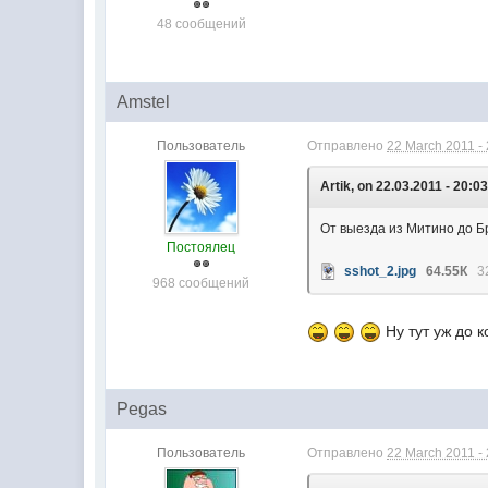
48 сообщений
Amstel
Пользователь
Отправлено
22 March 2011 -
Artik, on 22.03.2011 - 20:03
От выезда из Митино до Б
Постоялец
sshot_2.jpg
64.55К
3
968 сообщений
Ну тут уж до к
Pegas
Пользователь
Отправлено
22 March 2011 -