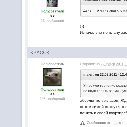
Денег что ли не хватило н
Пользователи
13 сообщений
)))
Изначально по плану зас
KBACOK
Пользователь
Отправлено
22 March 2011 -
malen, on 22.03.2011 - 12:4
У нас уже терпение реальн
Пользователи
не надо терять время, нуж
205 сообщений
абсолютно согласен. Жда
потом зимой скажут что н
пожить в своей квартире
Сообщение отредактиров