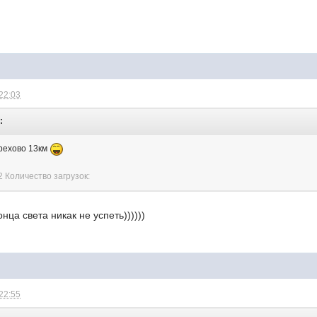
 22:03
:
рехово 13км
2 Количество загрузок:
онца света никак не успеть))))))
 22:55