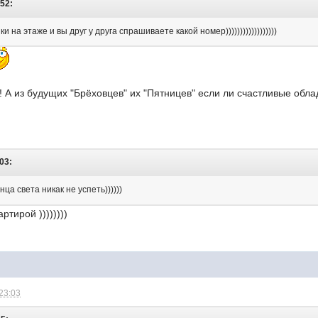
:52:
 на этаже и вы друг у друга спрашиваете какой номер))))))))))))))))))
!! А из будущих "Брёховцев" их "Пятницев" если ли счастливые обл
:03:
нца света никак не успеть))))))
артирой ))))))))
 23:03