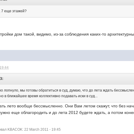
а 7 еще этажей?
тройки дом такой, видимо, из-за соблюдения каких-то архитектурны
 19:44
3:
о лопнуло, мы готовы обратиться в суд, думаю, что до лета ждать бессмыслен
но в ближайшее время коллективно подавать иски в суд...
ть лето вообще бессмысленно. Они Вам летом скажут, что без нач
ужно еще облагородить и до лета 2012 будете ждать, а потом конец 
!
ал KBACOK: 22 March 2011 - 19:45