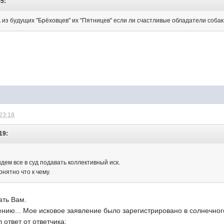
55:
 А из будущих "Брёховцев" их "Пятницев" если ли счастливые обладатели соба
 23:18
19:
дем все в суд подавать коллективный иск.
онятно что к чему.
ать Вам.
ию... Мое исковое заявление было зарегистрировано в солнечно
 ответ от ответчика;