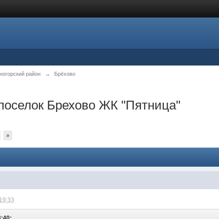
ногорский район
→
Брёхово
поселок Брехово ЖК "Пятница"
»
 19:33
8:40: