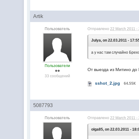
Artik
Пользователь
Отправлено
22 March 2011 -
Julya, on 22.03.2011 - 17:5
а у нас там случайно Брех
Пользователи
От выезда из Митино до
33 сообщений
sshot_2.jpg
64.55К
5087793
Пользователь
Отправлено
22 March 2011 -
olga85, on 22.03.2011 - 18: