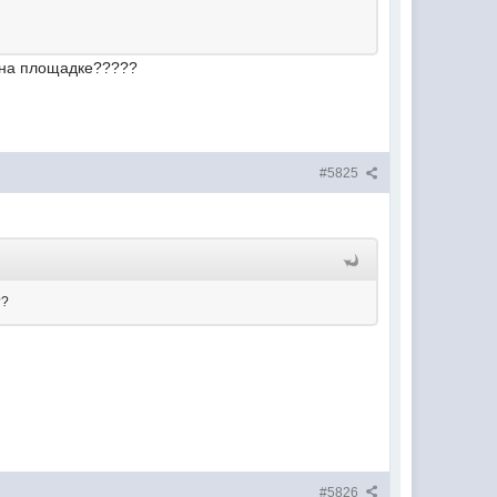
омер на площадке?????
#5825
??
#5826