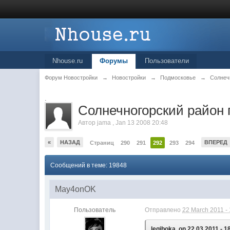
Nhouse.ru
Форумы
Пользователи
Форум Новостройки
→
Новостройки
→
Подмосковье
→
Солнеч
.
Cолнечногорский район 
Автор
jama
,
Jan 13 2008 20:48
«
НАЗАД
ВПЕРЕД
Страниц
290
291
292
293
294
Сообщений в теме: 19848
May4onOK
Пользователь
Отправлено
22 March 2011 -
legiboka, on 22.03.2011 - 1