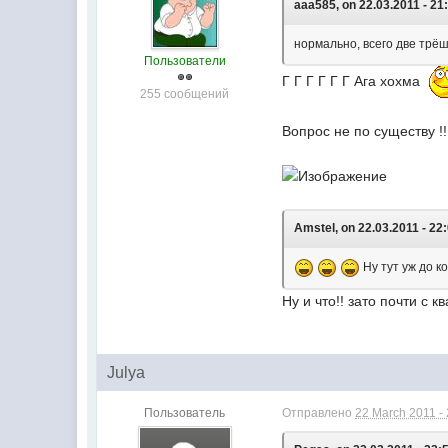
aaa585, on 22.03.2011 - 21
нормально, всего две трёшки
Пользователи
Г Г Г Г Г Г Ага хохма
255 сообщений
Вопрос не по существу !
Amstel, on 22.03.2011 - 22
Ну тут уж до ко
Ну и что!! зато почти с кв
Julya
Пользователь
Отправлено
22 March 2011 -