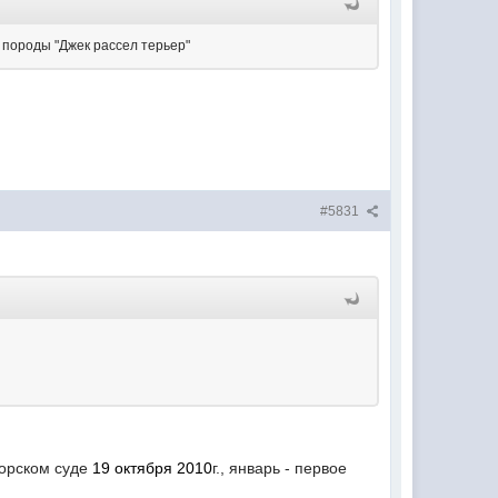
к породы "Джек рассел терьер"
#5831
горском суде
19 октября 2010
г., январь - первое