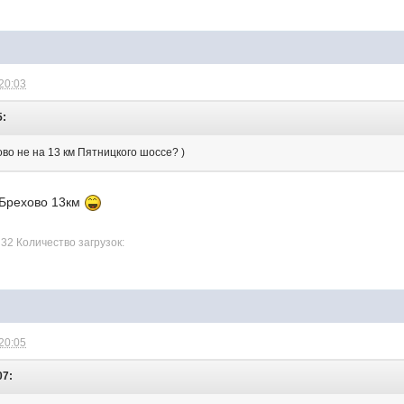
 20:03
5:
ово не на 13 км Пятницкого шоссе? )
 Брехово 13км
32 Количество загрузок:
 20:05
07: