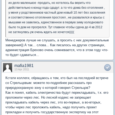
их дело маленькое -продать, но хотелось бы верить что
действительно к концу года сдадут. а то что дома без отопления ,
у меня у родственников частный дом новый 10 лет без заселения
и соответственно отопления простоял , не развалился и крысы с
мышами не завелись, единственное в первую зиму холодновато
было тк дом не прогрелся. Тут главное чтобы сдача до 4 кв 2012
не затянулвсь уж очень ждать не хочется(((((
Менеджеров лучше не слушать, а просить с них документальные
заверения)) А так... слова... Как писалось на других страницах,
администрация Брехово очень сомневается, что в этом году что-
то будет сдаваться...
mafia1981
13 Apr 2011
Кстати коллеги, обращаюсь к тем, кто был на последней встрече
со Стрельцовым: можете по-подробнее рассказать про
природоохранную зону о которой говорил Стрельцов?
Как я понял, кабель электричества будут перекладывать, т.к. его
проложили через лес. Но лесной кодекс не запрещает
прокладывать кабель через лес, это во-первых, а во-вторых,
чтобы через лес проложить кабель, надо получить проект
прокладки и получить государственную экспертизу на этот