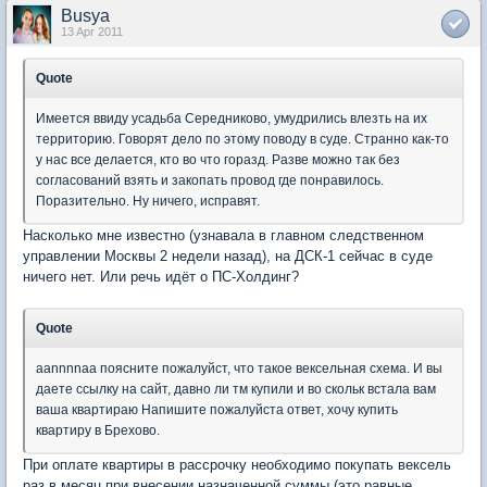
Busya
13 Apr 2011
Quote
Имеется ввиду усадьба Середниково, умудрились влезть на их
территорию. Говорят дело по этому поводу в суде. Странно как-то
у нас все делается, кто во что горазд. Разве можно так без
согласований взять и закопать провод где понравилось.
Поразительно. Ну ничего, исправят.
Насколько мне известно (узнавала в главном следственном
управлении Москвы 2 недели назад), на ДСК-1 сейчас в суде
ничего нет. Или речь идёт о ПС-Холдинг?
Quote
aannnnaa поясните пожалуйст, что такое вексельная схема. И вы
даете ссылку на сайт, давно ли тм купили и во скольк встала вам
ваша квартираю Напишите пожалуйста ответ, хочу купить
квартиру в Брехово.
При оплате квартиры в рассрочку необходимо покупать вексель
раз в месяц при внесении назначенной суммы (это равные