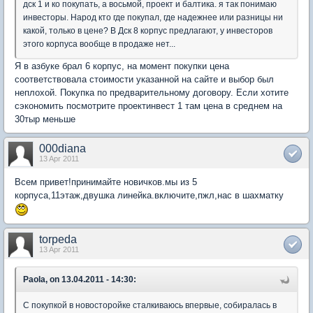
дск 1 и ко покупать, а восьмой, проект и балтика. я так понимаю
инвесторы. Народ кто где покупал, где надежнее или разницы ни
какой, только в цене? В Дск 8 корпус предлагают, у инвесторов
этого корпуса вообще в продаже нет...
Я в азбуке брал 6 корпус, на момент покупки цена
соответствовала стоимости указанной на сайте и выбор был
неплохой. Покупка по предварительному договору. Если хотите
сэкономить посмотрите проектинвест 1 там цена в среднем на
30тыр меньше
000diana
13 Apr 2011
Всем привет!принимайте новичков.мы из 5
корпуса,11этаж,двушка линейка.включите,пжл,нас в шахматку
torpeda
13 Apr 2011
Paola, on 13.04.2011 - 14:30:
С покупкой в новосторойке сталкиваюсь впервые, собиралась в