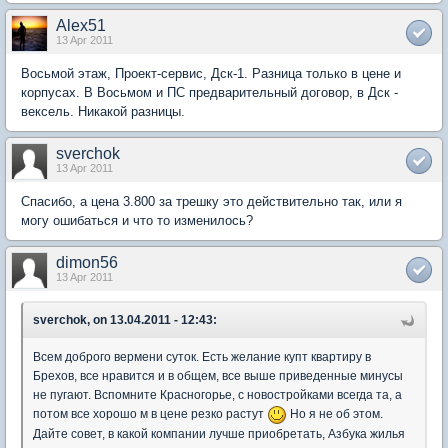
Alex51
13 Apr 2011
Восьмой этаж, Проект-сервис, Дск-1. Разница только в цене и
корпусах. В Восьмом и ПС предварительный договор, в Дск -
вексель. Никакой разницы.
sverchok
13 Apr 2011
Спасибо, а цена 3.800 за трешку это действительно так, или я
могу ошибаться и что то изменилось?
dimon56
13 Apr 2011
sverchok, on 13.04.2011 - 12:43:
Всем доброго вермени суток. Есть желание купт квартиру в
Брехов, все нравится и в общем, все выше приведенные минусы
не пугают. Вспомните Красногорье, с новостройками всегда та, а
потом все хорошо м в цене резко растут
Но я не об этом.
Дайте совет, в какой компании лучше приобретать, Азбука жилья