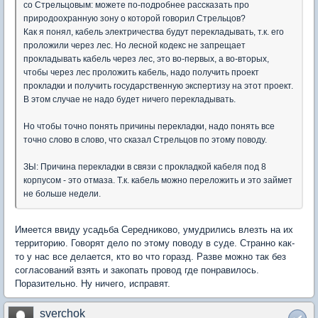
со Стрельцовым: можете по-подробнее рассказать про
природоохранную зону о которой говорил Стрельцов?
Как я понял, кабель электричества будут перекладывать, т.к. его
проложили через лес. Но лесной кодекс не запрещает
прокладывать кабель через лес, это во-первых, а во-вторых,
чтобы через лес проложить кабель, надо получить проект
прокладки и получить государственную экспертизу на этот проект.
В этом случае не надо будет ничего перекладывать.
Но чтобы точно понять причины перекладки, надо понять все
точно слово в слово, что сказал Стрельцов по этому поводу.
ЗЫ: Причина перекладки в связи с прокладкой кабеля под 8
корпусом - это отмаза. Т.к. кабель можно переложить и это займет
не больше недели.
Имеется ввиду усадьба Середниково, умудрились влезть на их
территорию. Говорят дело по этому поводу в суде. Странно как-
то у нас все делается, кто во что горазд. Разве можно так без
согласований взять и закопать провод где понравилось.
Поразительно. Ну ничего, исправят.
sverchok