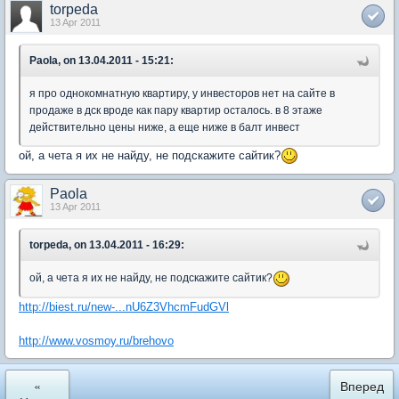
torpeda
13 Apr 2011
Paola, on 13.04.2011 - 15:21:
я про однокомнатную квартиру, у инвесторов нет на сайте в
продаже в дск вроде как пару квартир осталось. в 8 этаже
действительно цены ниже, а еще ниже в балт инвест
ой, а чета я их не найду, не подскажите сайтик?
Paola
13 Apr 2011
torpeda, on 13.04.2011 - 16:29:
ой, а чета я их не найду, не подскажите сайтик?
http://biest.ru/new-...nU6Z3VhcmFudGVl
http://www.vosmoy.ru/brehovo
«
Вперед