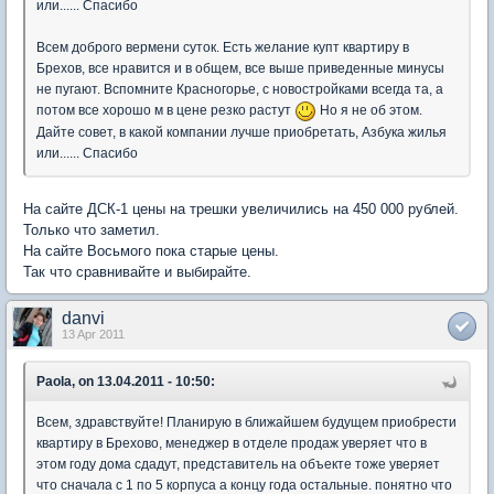
или...... Спасибо
Всем доброго вермени суток. Есть желание купт квартиру в
Брехов, все нравится и в общем, все выше приведенные минусы
не пугают. Вспомните Красногорье, с новостройками всегда та, а
потом все хорошо м в цене резко растут
Но я не об этом.
Дайте совет, в какой компании лучше приобретать, Азбука жилья
или...... Спасибо
На сайте ДСК-1 цены на трешки увеличились на 450 000 рублей.
Только что заметил.
На сайте Восьмого пока старые цены.
Так что сравнивайте и выбирайте.
danvi
13 Apr 2011
Paola, on 13.04.2011 - 10:50:
Всем, здравствуйте! Планирую в ближайшем будущем приобрести
квартиру в Брехово, менеджер в отделе продаж уверяет что в
этом году дома сдадут, представитель на объекте тоже уверяет
что сначала с 1 по 5 корпуса а концу года остальные. понятно что