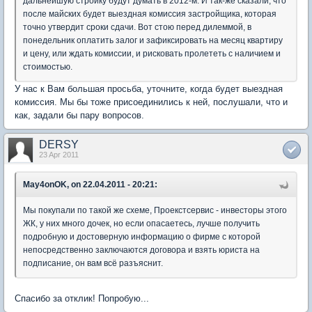
дальнейшую стройку будут думать в 2012-м. И так-же сказали, что
после майских будет выездная комиссия застройщика, которая
точно утвердит сроки сдачи. Вот стою перед дилеммой, в
понедельник оплатить залог и зафиксировать на месяц квартиру
и цену, или ждать комиссии, и рисковать пролететь с наличием и
стоимостью.
У нас к Вам большая просьба, уточните, когда будет выездная
комиссия. Мы бы тоже присоединились к ней, послушали, что и
как, задали бы пару вопросов.
DERSY
23 Apr 2011
May4onOK, on 22.04.2011 - 20:21:
Мы покупали по такой же схеме, Проекстсервис - инвесторы этого
ЖК, у них много дочек, но если опасаетесь, лучше получить
подробную и достоверную информацию о фирме с которой
непосредственно заключаются договора и взять юриста на
подписание, он вам всё разъяснит.
Спасибо за отклик! Попробую...