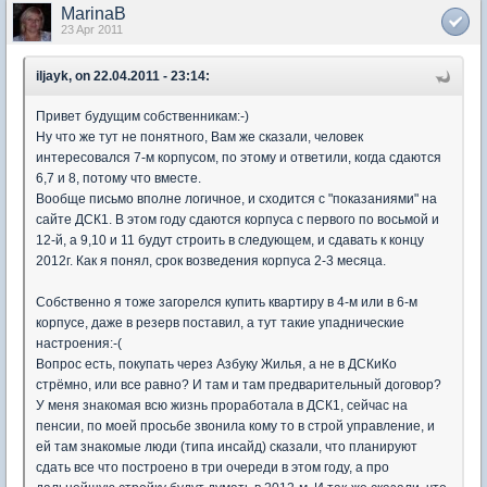
MarinaB
23 Apr 2011
iljayk, on 22.04.2011 - 23:14:
Привет будущим собственникам:-)
Ну что же тут не понятного, Вам же сказали, человек
интересовался 7-м корпусом, по этому и ответили, когда сдаются
6,7 и 8, потому что вместе.
Вообще письмо вполне логичное, и сходится с "показаниями" на
сайте ДСК1. В этом году сдаются корпуса с первого по восьмой и
12-й, а 9,10 и 11 будут строить в следующем, и сдавать к концу
2012г. Как я понял, срок возведения корпуса 2-3 месяца.
Собственно я тоже загорелся купить квартиру в 4-м или в 6-м
корпусе, даже в резерв поставил, а тут такие упаднические
настроения:-(
Вопрос есть, покупать через Азбуку Жилья, а не в ДСКиКо
стрёмно, или все равно? И там и там предварительный договор?
У меня знакомая всю жизнь проработала в ДСК1, сейчас на
пенсии, по моей просьбе звонила кому то в строй управление, и
ей там знакомые люди (типа инсайд) сказали, что планируют
сдать все что построено в три очереди в этом году, а про