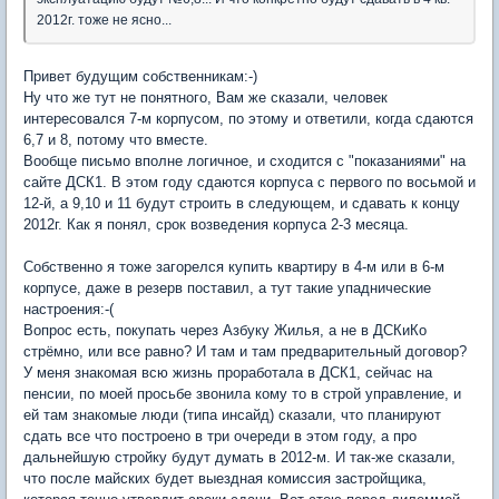
2012г. тоже не ясно...
Привет будущим собственникам:-)
Ну что же тут не понятного, Вам же сказали, человек
интересовался 7-м корпусом, по этому и ответили, когда сдаются
6,7 и 8, потому что вместе.
Вообще письмо вполне логичное, и сходится с "показаниями" на
сайте ДСК1. В этом году сдаются корпуса с первого по восьмой и
12-й, а 9,10 и 11 будут строить в следующем, и сдавать к концу
2012г. Как я понял, срок возведения корпуса 2-3 месяца.
Собственно я тоже загорелся купить квартиру в 4-м или в 6-м
корпусе, даже в резерв поставил, а тут такие упаднические
настроения:-(
Вопрос есть, покупать через Азбуку Жилья, а не в ДСКиКо
стрёмно, или все равно? И там и там предварительный договор?
У меня знакомая всю жизнь проработала в ДСК1, сейчас на
пенсии, по моей просьбе звонила кому то в строй управление, и
ей там знакомые люди (типа инсайд) сказали, что планируют
сдать все что построено в три очереди в этом году, а про
дальнейшую стройку будут думать в 2012-м. И так-же сказали,
что после майских будет выездная комиссия застройщика,