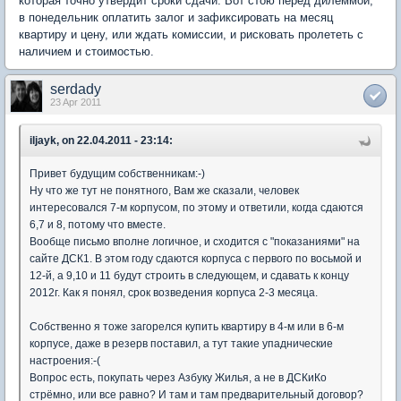
которая точно утвердит сроки сдачи. Вот стою перед дилеммой,
в понедельник оплатить залог и зафиксировать на месяц
квартиру и цену, или ждать комиссии, и рисковать пролететь с
наличием и стоимостью.
serdady
23 Apr 2011
iljayk, on 22.04.2011 - 23:14:
Привет будущим собственникам:-)
Ну что же тут не понятного, Вам же сказали, человек
интересовался 7-м корпусом, по этому и ответили, когда сдаются
6,7 и 8, потому что вместе.
Вообще письмо вполне логичное, и сходится с "показаниями" на
сайте ДСК1. В этом году сдаются корпуса с первого по восьмой и
12-й, а 9,10 и 11 будут строить в следующем, и сдавать к концу
2012г. Как я понял, срок возведения корпуса 2-3 месяца.
Собственно я тоже загорелся купить квартиру в 4-м или в 6-м
корпусе, даже в резерв поставил, а тут такие упаднические
настроения:-(
Вопрос есть, покупать через Азбуку Жилья, а не в ДСКиКо
стрёмно, или все равно? И там и там предварительный договор?