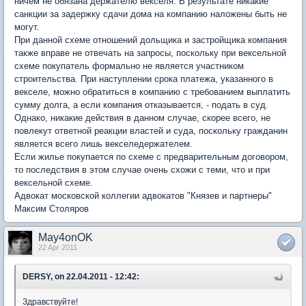
ничем не обязана держателю векселя. В результате никакие
санкции за задержку сдачи дома на компанию наложены быть не
могут.
При данной схеме отношений дольщика и застройщика компания
также вправе не отвечать на запросы, поскольку при вексельной
схеме покупатель формально не является участником
строительства. При наступлении срока платежа, указанного в
векселе, можно обратиться в компанию с требованием выплатить
сумму долга, а если компания отказывается, - подать в суд.
Однако, никакие действия в данном случае, скорее всего, не
повлекут ответной реакции властей и суда, поскольку гражданин
является всего лишь векселедержателем.
Если жилье покупается по схеме с предварительным договором,
то последствия в этом случае очень схожи с теми, что и при
вексельной схеме.
Адвокат московской коллегии адвокатов "Князев и партнеры"
Максим Столяров
May4onOK
22 Apr 2011
DERSY, on 22.04.2011 - 12:42:
Здравствуйте!