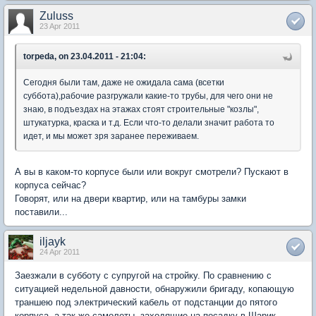
Zuluss
23 Apr 2011
torpeda, on 23.04.2011 - 21:04:
Сегодня были там, даже не ожидала сама (всетки
суббота),рабочие разгружали какие-то трубы, для чего они не
знаю, в подъездах на этажах стоят строительные "козлы",
штукатурка, краска и т.д. Если что-то делали значит работа то
идет, и мы может зря заранее переживаем.
А вы в каком-то корпусе были или вокруг смотрели? Пускают в
корпуса сейчас?
Говорят, или на двери квартир, или на тамбуры замки
поставили...
iljayk
24 Apr 2011
Заезжали в субботу с супругой на стройку. По сравнению с
ситуацией недельной давности, обнаружили бригаду, копающую
траншею под электрический кабель от подстанции до пятого
корпуса, а так же самолеты, заходящие на посадку в Шарик.