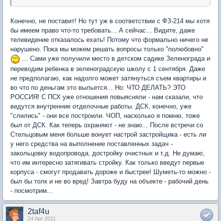
Конечно, не поставит! Но тут уж в соответствии с ФЗ-214 мы хотя
бы имеем право что-то требовать... А сейчас... Видите, даже
телевидение отказалось ехать! Потому что формально ничего не
нарушено. Пока мы можем решать вопросы только "полюбовно"
... Сами уже получили место в детском садике Зеленограда и
переводим ребенка в зеленоградскую школу с 1 сентября. Даже
не предполагаю, как надолго может затянуться съем квартиры и
во что по деньгам это выльется... Но: ЧТО ДЕЛАТЬ? ЭТО
РОССИЯ! С ПСХ уже отношения повыясняли - нам сказали, что
ведутся внутренние отделочные работы. ДСК, конечно, уже
"слились" - они все построили. ЧОП, насколько я помню, тоже
был от ДСК. Как теперь охраняют - не знаю... После встречи со
Стельцовым меня больше вонует настрой застройщика - есть ли
у него средства на выполнение поставленных задач -
закольцовку водопровода, достройку очистных и т.д. Не думаю,
что им интересно затягивать стройку. Как только введут первые
корпуса - смогут продавать дороже и быстрее! Шуметь-то можно -
был бы толк и не во вред! Завтра буду на объекте - рабочий день
- посмотрим...
2taf4u
24 Apr 2011