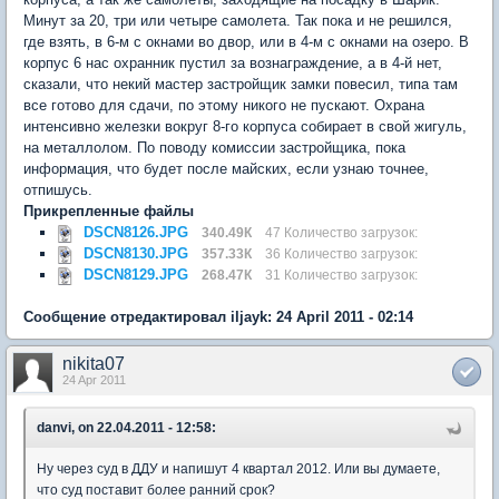
Минут за 20, три или четыре самолета. Так пока и не решился,
где взять, в 6-м с окнами во двор, или в 4-м с окнами на озеро. В
корпус 6 нас охранник пустил за вознаграждение, а в 4-й нет,
сказали, что некий мастер застройщик замки повесил, типа там
все готово для сдачи, по этому никого не пускают. Охрана
интенсивно железки вокруг 8-го корпуса собирает в свой жигуль,
на металлолом. По поводу комиссии застройщика, пока
информация, что будет после майских, если узнаю точнее,
отпишусь.
Прикрепленные файлы
DSCN8126.JPG
340.49К
47 Количество загрузок:
DSCN8130.JPG
357.33К
36 Количество загрузок:
DSCN8129.JPG
268.47К
31 Количество загрузок:
Сообщение отредактировал iljayk: 24 April 2011 - 02:14
nikita07
24 Apr 2011
danvi, on 22.04.2011 - 12:58:
Ну через суд в ДДУ и напишут 4 квартал 2012. Или вы думаете,
что суд поставит более ранний срок?