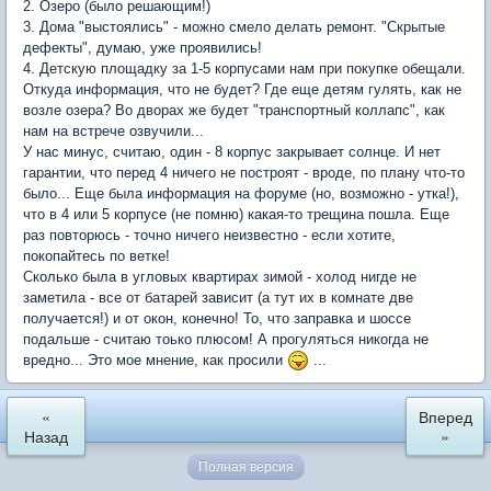
2. Озеро (было решающим!)
3. Дома "выстоялись" - можно смело делать ремонт. "Скрытые
дефекты", думаю, уже проявились!
4. Детскую площадку за 1-5 корпусами нам при покупке обещали.
Откуда информация, что не будет? Где еще детям гулять, как не
возле озера? Во дворах же будет "транспортный коллапс", как
нам на встрече озвучили...
У нас минус, считаю, один - 8 корпус закрывает солнце. И нет
гарантии, что перед 4 ничего не построят - вроде, по плану что-то
было... Еще была информация на форуме (но, возможно - утка!),
что в 4 или 5 корпусе (не помню) какая-то трещина пошла. Еще
раз повторюсь - точно ничего неизвестно - если хотите,
покопайтесь по ветке!
Сколько была в угловых квартирах зимой - холод нигде не
заметила - все от батарей зависит (а тут их в комнате две
получается!) и от окон, конечно! То, что заправка и шоссе
подальше - считаю тоько плюсом! А прогуляться никогда не
вредно... Это мое мнение, как просили
...
«
Вперед
Назад
»
Полная версия