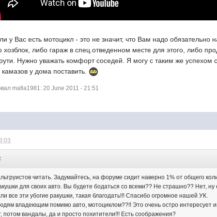
ли у Вас есть мотоцикл - это не значит, что Вам надо обязательно 
о хозблок, либо гараж в спец.отведенном месте для этого, либо про
крути. Нужно уважать комфорт соседей. Я могу с таким же успехом с
 камазов у дома поставить.
ал mafia1981: 20 June 2011 - 21:51
3:03
:
альтруистов читать. Задумайтесь, на форуме сидит наверно 1% от общего кол
ракушки для своих авто. Вы будете бодаться со всеми?? Не страшно?? Нет, ну 
сли все эти убогие ракушки, такая благодать!!! Спасибо огромное нашей УК.
юдям владеющим помимо авто, мотоциклом??!! Это очень остро интересует име
, потом вандалы, да и просто похитители!!! Есть соображения?