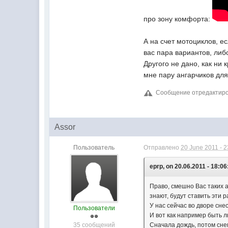
про зону комфорта:
А на счет мотоциклов, ес
вас пара вариантов, либ
Другого не дано, как ни 
мне пару ангарчиков для
Сообщение отредактиров
Assor
Пользователь
Отправлено
20 June 2011 - 2
eprp, on 20.06.2011 - 18:06
Право, смешно Вас таких 
знают, будут ставить эти 
У нас сейчас во дворе сне
Пользователи
И вот как например быть л
35 сообщений
Сначала дождь, потом снег