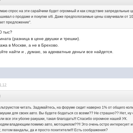
умаю спрос на эти сарайчики будет огромный и как следствие запредельные ц
ашивал о продаже и покупке х/б. Даже предпологаемые цены озвучивали от 10
дает предложение".
0 тыс?
мната (разница в цене двушки и трешки).
ажа в Москве, а не в Брехово.
уйте найти и , думаю, за адекватные деньги все найдется.
1:12
:
альтруистов читать. Задумайтесь, на форуме сидит наверно 1% от общего кол
ракушки для своих авто. Вы будете бодаться со всеми?? Не страшно?? Нет, ну 
сли все эти убогие ракушки, такая благодать!!! Спасибо огромное нашей УК.
юдям владеющим помимо авто, мотоциклом??!! Это очень остро интересует име
, потом вандалы, да и просто похитители!!! Есть соображения?