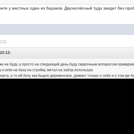
ите у местных один из бараков. Двухколёсный туда заедет без проб
0:32
 22:12:
же не буду, а просто на следующий день буду сварочным аппаратом приварива
 к себе на базу на стройку, метал на забор использую.
рта, а то ей богу, как быдло деревенское, думают только о себе и о том где 