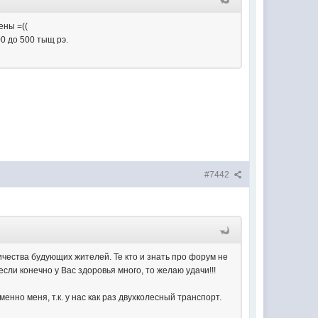
ены =((
0 до 500 тыщ рэ.
#7442
ичества будующих жителей. Те кто и знать про форум не
если конечно у Вас здоровья много, то желаю удачи!!!
нно меня, т.к. у нас как раз двухколесный транспорт.