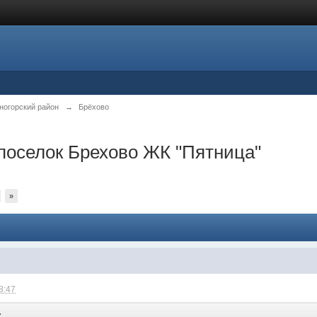
ногорский район
→
Брёхово
поселок Брехово ЖК "Пятница"
»
8:47
: