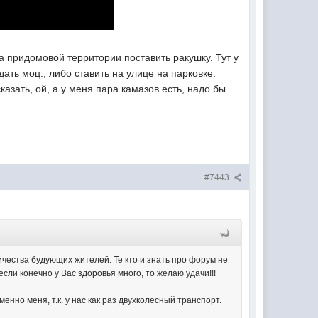
на придомовой территории поставить ракушку. Тут у
дать моц., либо ставить на улице на парковке.
казать, ой, а у меня пара камазов есть, надо бы
#7443
ичества будующих жителей. Те кто и знать про форум не
если конечно у Вас здоровья много, то желаю удачи!!!
нно меня, т.к. у нас как раз двухколесный транспорт.