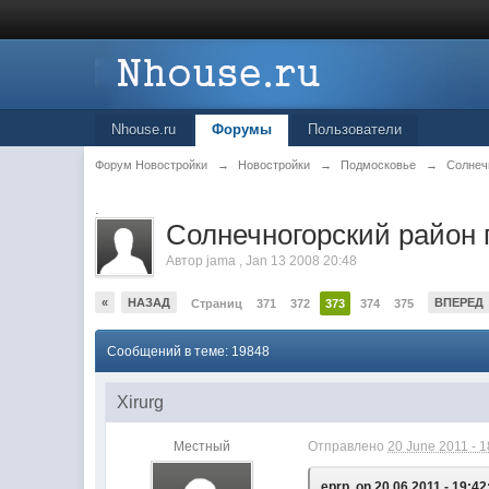
Nhouse.ru
Форумы
Пользователи
Форум Новостройки
→
Новостройки
→
Подмосковье
→
Солнеч
.
Cолнечногорский район 
Автор
jama
,
Jan 13 2008 20:48
«
НАЗАД
ВПЕРЕД
Страниц
371
372
373
374
375
Сообщений в теме: 19848
Xirurg
Местный
Отправлено
20 June 2011 - 1
eprp, on 20.06.2011 - 19:42