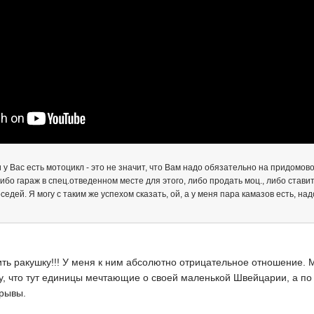
и у Вас есть мотоцикл - это не значит, что Вам надо обязательно на придомов
ибо гараж в спец.отведенном месте для этого, либо продать моц., либо ставить
едей. Я могу с таким же успехом сказать, ой, а у меня пара камазов есть, на
ить ракушку!!! У меня к ним абсолютно отрицательное отношение. 
му, что тут единицы мечтающие о своей маленькой Швейцарии, а по
рывы.