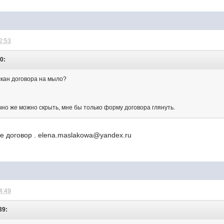
2:53
00:
скан договора на мыло?
о же можно скрыть, мне бы только форму договора глянуть.
е договор . elena.maslakowa@yandex.ru
4:49
39: