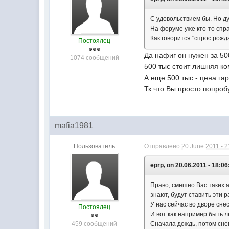
С удовольствием бы. Но д
На форуме уже кто-то спр
Как говорится "спрос рож
Постоялец
Да нафиг он нужен за 50
1074 сообщений
500 тыс стоит лишняя ко
А еще 500 тыс - цена гар
Тк что Вы просто попроб
mafia1981
Пользователь
Отправлено
20 June 2011 - 2
eprp, on 20.06.2011 - 18:06
Право, смешно Вас таких 
знают, будут ставить эти 
У нас сейчас во дворе сне
Постоялец
И вот как например быть л
459 сообщений
Сначала дождь, потом снег