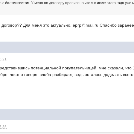
 с балтинвестом. У меня по договору прописано что я в июле этого года уже мо
договор?? Для меня это актуально. eprp@mail.ru Спасибо заранее
5:21
представившись потенциальной покупательницей. мне сказали, что 1
ре. честно говоря, злоба разбирает, ведь осталось доделать всего 
5:35