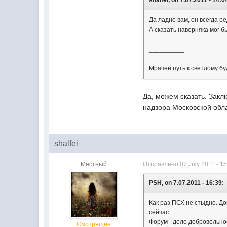
shalfei, on 7.07.2011 - 14:0
Да ладно вам, он всегда 
А сказать наверняка мог б
__________
Мрачен путь к светлому б
Да, можем сказать. Зак
надзора Московской обл
shalfei
Местный
Отправлено
07 July 2011 - 1
PSH, on 7.07.2011 - 16:39:
Как раз ПСХ не стыдно. Д
сейчас.
Форум - дело добровольно
Смотрящие