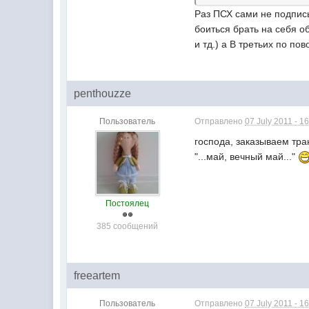
Раз ПСХ сами не подписы
боиться брать на себя о
и тд.) а В третьих по по
penthouzze
Пользователь
Отправлено
07 July 2011 - 1
господа, заказываем тра
"...май, вечный май..."
Постоялец
385 сообщений
freeartem
Пользователь
Отправлено
07 July 2011 - 1