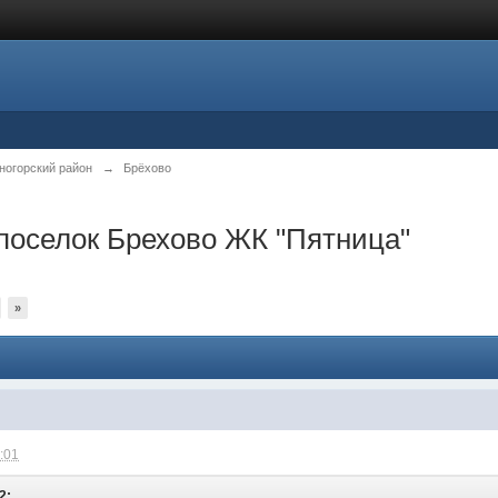
ногорский район
→
Брёхово
поселок Брехово ЖК "Пятница"
»
5:01
2: