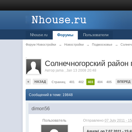
Nhouse.ru
Форумы
Пользователи
Форум Новостройки
→
Новостройки
→
Подмосковье
→
Солнеч
.
Cолнечногорский район 
Автор
jama
,
Jan 13 2008 20:48
«
НАЗАД
ВПЕРЕД
Страниц
401
402
403
404
405
Сообщений в теме: 19848
dimon56
Пользователь
Отправлено
07 July 2011 - 1
Amstel, on 7.07.2011 - 15:4