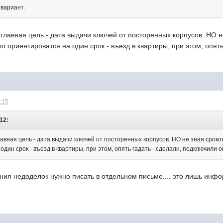
вариант.
 главная цель - дата выдачи ключей от посторенных корпусов. НО 
о ориентироватся на один срок - въезд в квартиры, при этом, опять г
5:15
:12:
лавная цель - дата выдачи ключей от посторенных корпусов. НО не зная срок
дин срок - въезд в квартиры, при этом, опять гадать - сделали, подключили они 
ния недоделок нужно писать в отдельном письме.... это лишь инф