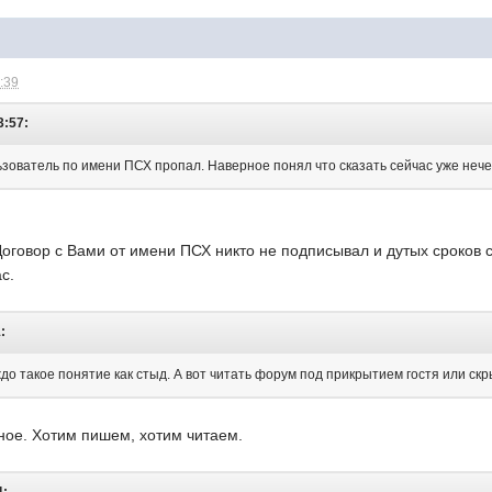
5:39
3:57:
ьзователь по имени ПСХ пропал. Наверное понял что сказать сейчас уже нече
Договор с Вами от имени ПСХ никто не подписывал и дутых сроков 
с.
:
до такое понятие как стыд. А вот читать форум под прикрытием гостя или ск
ное. Хотим пишем, хотим читаем.