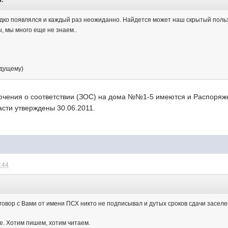
4:
редко появлялся и каждый раз неожиданно. Найдется может наш скрытый поль
ы, мы много еще не знаем..
удущему)
лючения о соответствии (ЗОС) на дома №№1-5 имеются и Распоряж
асти утверждены 30.06.2011.
5:44
оговор с Вами от имени ПСХ никто не подписывал и дутых сроков сдачи засел
е. Хотим пишем, хотим читаем.