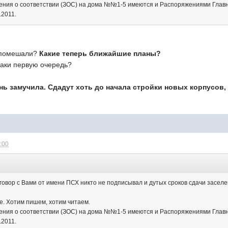
чения о соответствии (ЗОС) на дома №№1-5 имеются и Распоряжениями Главн
.2011.
е помешали?
Какие теперь ближайшие планы?
таки первую очередь?
ь замучила. Сдадут хоть до начала стройки новых корпусов,
6:00
оговор с Вами от имени ПСХ никто не подписывал и дутых сроков сдачи засел
е. Хотим пишем, хотим читаем.
чения о соответствии (ЗОС) на дома №№1-5 имеются и Распоряжениями Главн
.2011.