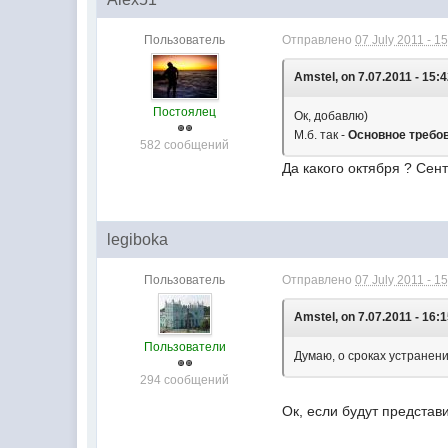
Пользователь
Отправлено
07 July 2011 - 1
Amstel, on 7.07.2011 - 15:4
Постоялец
Ок, добавлю)
М.б. так -
Основное требов
582 сообщений
Да какого октября ? Сентября!
legiboka
Пользователь
Отправлено
07 July 2011 - 1
Amstel, on 7.07.2011 - 16:1
Пользователи
Думаю, о сроках устранени
294 сообщений
Ок, если будут представ