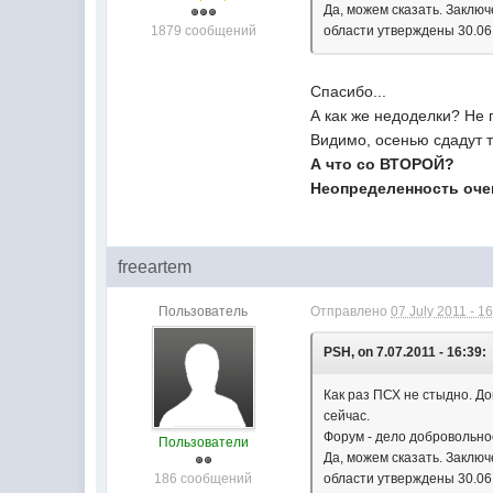
Да, можем сказать. Заклю
1879 сообщений
области утверждены 30.06
Спасибо...
А как же недоделки? Н
Видимо, осенью сдадут 
А что со ВТОРОЙ?
Неопределенность очен
freeartem
Пользователь
Отправлено
07 July 2011 - 1
PSH, on 7.07.2011 - 16:39:
Как раз ПСХ не стыдно. Д
сейчас.
Форум - дело добровольно
Пользователи
Да, можем сказать. Заклю
186 сообщений
области утверждены 30.06