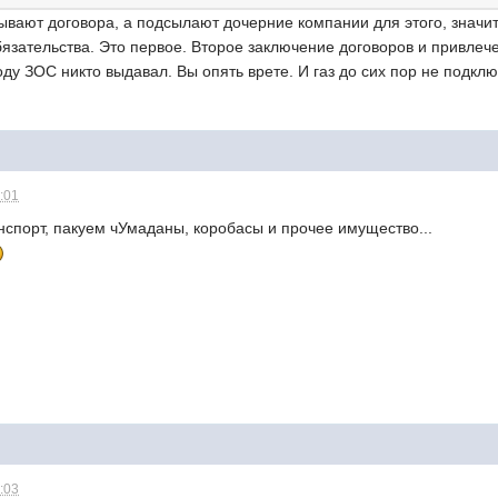
вают договора, а подсылают дочерние компании для этого, значит
бязательства. Это первое. Второе заключение договоров и привлеч
воду ЗОС никто выдавал. Вы опять врете. И газ до сих пор не подклю
6:01
нспорт, пакуем чУмаданы, коробасы и прочее имущество...
6:03