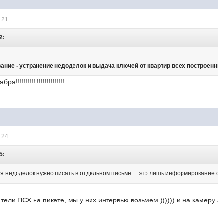
5:21
2:
ание - устранение недоделок и выдача ключей от квартир всех построенны
!!!!!!!!!!!!!!!!!!!!!!!!
5:24
5:
я недоделок нужно писать в отдельном письме.... это лишь информирование о 
ители ПСХ на пикете, мы у них интервью возьмем )))))) и на камеру