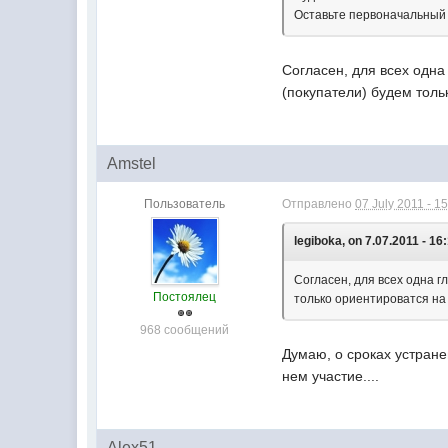
Оставьте первоначальный 
Согласен, для всех одна
(покупатели) будем тольк
Amstel
Пользователь
Отправлено
07 July 2011 - 1
legiboka, on 7.07.2011 - 16
Согласен, для всех одна г
Постоялец
только ориентироватся на о
968 сообщений
Думаю, о сроках устране
нем участие....
Alex51