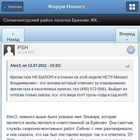
Форум Новостройки
← Брёхово
Cолнечногорский район поселок Брехово ЖК...
«
Вперед
Назад
»
PSH
12 Jul 2011
Alex3, on 12.07.2011 - 15:03:
Врезки газа НЕ БЫЛО!!!! и в планах на этой неделе НЕТ!!! Михаил
Владимирович - это человек который отвечает за планирование
врезки газа в населенных пунктах, тел (495) 572-0061. Выйдет из
отпуска только завтра. псх -это ваще кто? троль-тогда в сад его!!!!
Alex3, немного выше было указано имя Эльвира, которая
является якобы является ответственной за Брёхово. Она сметчик
службы сварочно-монтажных работ. Сейчас с нею разговаривали,
и она сказала, что как был поставлен вопрос так я и ответила. От