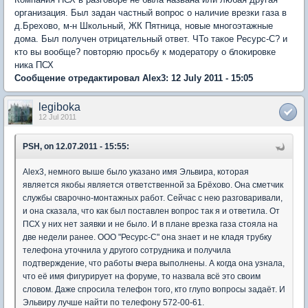
организация. Был задан частный вопрос о наличие врезки газа в
д.Брехово, м-н Школьный, ЖК Пятница, новые многоэтажные
дома. Был получен отрицательный ответ. ЧТо такое Ресурс-С? и
кто вы вообще? повторяю просьбу к модератору о блокировке
ника ПСХ
Сообщение отредактировал Alex3: 12 July 2011 - 15:05
legiboka
12 Jul 2011
PSH, on 12.07.2011 - 15:55:
Alex3, немного выше было указано имя Эльвира, которая
является якобы является ответственной за Брёхово. Она сметчик
службы сварочно-монтажных работ. Сейчас с нею разговаривали,
и она сказала, что как был поставлен вопрос так я и ответила. От
ПСХ у них нет заявки и не было. И в плане врезка газа стояла на
две недели ранее. ООО "Ресурс-С" она знает и не кладя трубку
телефона уточнила у другого сотрудника и получила
подтверждение, что работы вчера выполнены. А когда она узнала,
что её имя фигурирует на форуме, то назвала всё это своим
словом. Даже спросила телефон того, кто глупо вопросы задаёт. И
Эльвиру лучше найти по телефону 572-00-61.