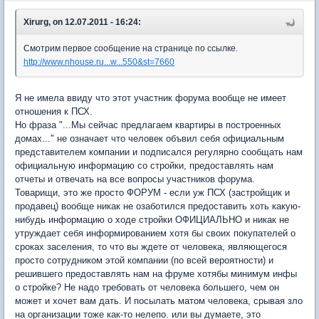
Xirurg, on 12.07.2011 - 16:24:
Смотрим первое сообщение на странице по ссылке.
http://www.nhouse.ru...w...550&st=7660
Я не имела ввиду что этот участник форума вообще не имеет
отношения к ПСХ.
Но фраза "...Мы сейчас предлагаем квартиры в построенных
домах..." не означает что человек объвил себя официальным
представителем компании и подписался регулярно сообщать нам
официальную информацию со стройки, предоставлять нам
отчеты и отвечать на все вопросы участников форума.
Товарищи, это же просто ФОРУМ - если уж ПСХ (застройщик и
продавец) вообще никак не озаботился предоставить хоть какую-
нибудь информацию о ходе стройки ОФИЦИАЛЬНО и никак не
утруждает себя информированием хотя бы своих покупателей о
сроках заселения, то что вы ждете от человека, являющегося
просто сотрудником этой компании (по всей вероятности) и
решившего предоставлять нам на фруме хотябы минимум инфы
о стройке? Не надо требовать от человека большего, чем он
может и хочет вам дать. И посылать матом человека, срывая зло
на организации тоже как-то нелепо. или вы думаете, это