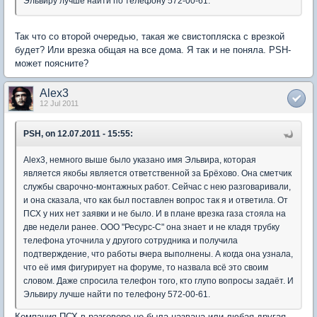
Эльвиру лучше найти по телефону 572-00-61.
Так что со второй очередью, такая же свистопляска с врезкой
будет? Или врезка общая на все дома. Я так и не поняла. PSH-
может поясните?
Alex3
12 Jul 2011
PSH, on 12.07.2011 - 15:55:
Alex3, немного выше было указано имя Эльвира, которая
является якобы является ответственной за Брёхово. Она сметчик
службы сварочно-монтажных работ. Сейчас с нею разговаривали,
и она сказала, что как был поставлен вопрос так я и ответила. От
ПСХ у них нет заявки и не было. И в плане врезка газа стояла на
две недели ранее. ООО "Ресурс-С" она знает и не кладя трубку
телефона уточнила у другого сотрудника и получила
подтверждение, что работы вчера выполнены. А когда она узнала,
что её имя фигурирует на форуме, то назвала всё это своим
словом. Даже спросила телефон того, кто глупо вопросы задаёт. И
Эльвиру лучше найти по телефону 572-00-61.
Компания ПСХ в разговоре не была названа или любая другая