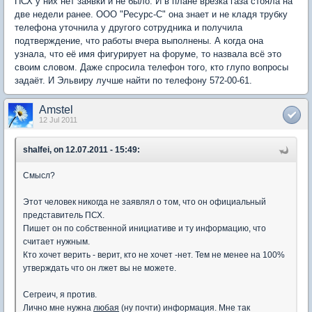
ПСХ у них нет заявки и не было. И в плане врезка газа стояла на
две недели ранее. ООО "Ресурс-С" она знает и не кладя трубку
телефона уточнила у другого сотрудника и получила
подтверждение, что работы вчера выполнены. А когда она
узнала, что её имя фигурирует на форуме, то назвала всё это
своим словом. Даже спросила телефон того, кто глупо вопросы
задаёт. И Эльвиру лучше найти по телефону 572-00-61.
Amstel
12 Jul 2011
shalfei, on 12.07.2011 - 15:49:
Смысл?
Этот человек никогда не заявлял о том, что он официальный
представитель ПСХ.
Пишет он по собственной инициативе и ту информацию, что
считает нужным.
Кто хочет верить - верит, кто не хочет -нет. Тем не менее на 100%
утверждать что он лжет вы не можете.
Сегреич, я против.
Лично мне нужна
любая
(ну почти) информация. Мне так