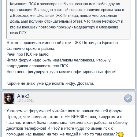
Компания ПСХ в разговоре не была названа или любая другая
организация. Был задан частный вопрос о наличие врезки газа в
д.Брехово, м-н Школьный, ЖК Пятница, новые многоэтажные
дома. Был получен отрицательный ответ. ЧТо такое Ресурс-С? и
кто вы вообще? повторяю просьбу к модератору о блокировке
ника ПСХ
Я тоже спрашивал именно об этом - ЖК Пятница в Брехово
Солнечногорского района.!
Речи про ПСХ не было!
Читая форум надо быть недалеким человеком, чтобы у
подрядчика спрашивать про ПСХ.
Ясен пень фигурирует куча мелких афилированных фирм!.
Короче не знаю уже где искать инфу. Достали.
Alex3
12 Jul 2011
Уважаемые форумчане! читайте пжл-та внимательней форум.
Прежде, чем получить ответ о НЕ ВРЕЗКЕ газа, хирургом и в
частности мной была проделана немаленькая работа по обзвону
десятков телефонов! И что? в итоге чудо по имени псх с
помощью нас вышел на тех же людей и что то там сказал?