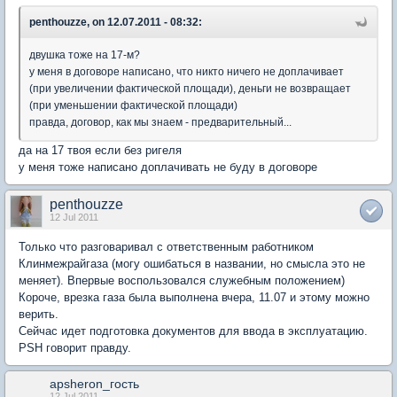
penthouzze, on 12.07.2011 - 08:32:
двушка тоже на 17-м?
у меня в договоре написано, что никто ничего не доплачивает
(при увеличении фактической площади), деньги не возвращает
(при уменьшении фактической площади)
правда, договор, как мы знаем - предварительный...
да на 17 твоя если без ригеля
у меня тоже написано доплачивать не буду в договоре
penthouzze
12 Jul 2011
Только что разговаривал с ответственным работником
Клинмежрайгаза (могу ошибаться в названии, но смысла это не
меняет). Впервые воспользовался служебным положением)
Короче, врезка газа была выполнена вчера, 11.07 и этому можно
верить.
Сейчас идет подготовка документов для ввода в эксплуатацию.
PSH говорит правду.
apsheron_гость
12 Jul 2011