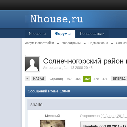
Nhouse.ru
Форумы
Пользователи
Форум Новостройки
→
Новостройки
→
Подмосковье
→
Солнеч
.
Cолнечногорский район 
Автор
jama
,
Jan 13 2008 20:48
«
НАЗАД
ВПЕРЕД
Страниц
467
468
469
470
471
Сообщений в теме: 19848
shalfei
Местный
Отправлено
03 August 2011 -
Bambula, on 3.08.2011 - 17