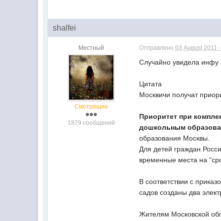
shalfei
Местный
Отправлено
03 August 2011 -
Случайно увидела инфу о
Цитата
Москвичи получат приор
Смотрящие
Приоритет при комплек
1879 сообщений
дошкольным образова
образования Москвы.
Для детей граждан Росси
временные места на "ср
В соответствии с прика
садов созданы два элект
Жителям Московской обла