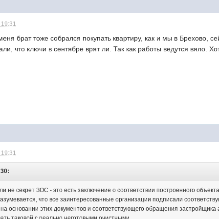
 19:31
меня брат тоже собрался покупать квартиру, как и мы в Брехово, с
али, что ключи в сентябре врят ли. Так как работы ведутся вяло. Х
 19:31
:30:
ли не секрет ЗОС - это есть заключение о соответствии построенного объект
азумевается, что все заинтересованные организации подписали соответств
на основании этих документов и соответствующего обращения застройщика а
ать таковой с реально неготовыми очистными.