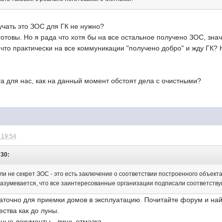
лучать это ЗОС для ГК не нужно?
готовы. Но я рада что хотя бы на все остальное получено ЗОС, зна
а что практически на все коммуникации "получено добро" и жду ГК?
та для нас, как на данный момент обстоят дела с очистными?
 19:54
:30:
ли не секрет ЗОС - это есть заключение о соответствии построенного объект
азумевается, что все заинтересованные организации подписали соответств
таточно для приемки домов в эксплуатацию. Почитайте форум и на
ества как до луны.
ные документы - лишь отмазка.