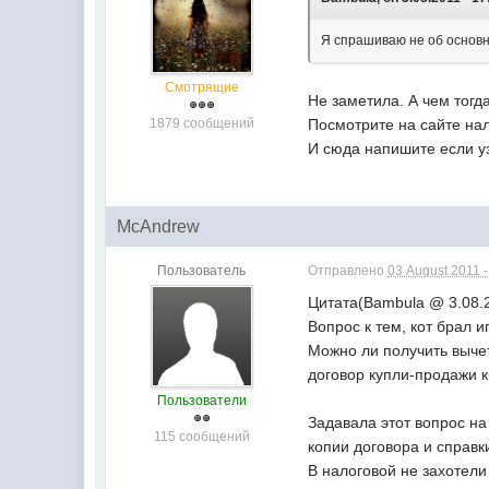
Я спрашиваю не об основн
Смотрящие
Не заметила. А чем тогд
1879 сообщений
Посмотрите на сайте нал
И сюда напишите если у
McAndrew
Пользователь
Отправлено
03 August 2011 -
Цитата(Bambula @ 3.08.2
Вопрос к тем, кот брал и
Можно ли получить выче
договор купли-продажи 
Пользователи
Задавала этот вопрос на
115 сообщений
копии договора и справк
В налоговой не захотел