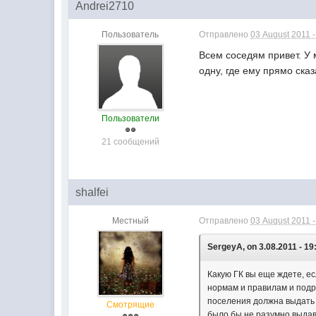
Andrei2710
Пользователь
Отправлено
03 August 2011 -
Всем соседям привет. У 
одну, где ему прямо сказ
Пользователи
21 сообщений
shalfei
Местный
Отправлено
03 August 2011 -
SergeyA, on 3.08.2011 - 19
Какую ГК вы еще ждете, ес
нормам и правилам и подр
поселения должна выдать 
Смотрящие
было бы не разумно выдав