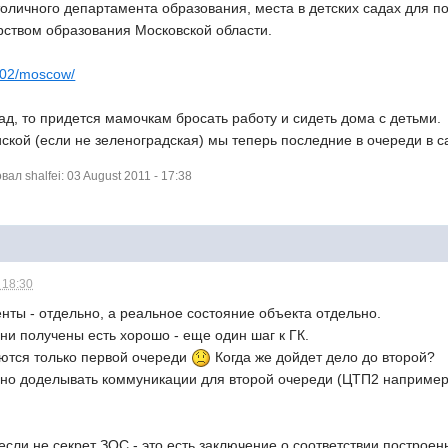
столичного департамента образования, места в детских садах для
рством образования Московской области.
8/02/moscow/
сад, то придется мамочкам бросать работу и сидеть дома с детьми.
ской (если не зеленоградская) мы теперь последние в очереди в 
л shalfei: 03 August 2011 - 17:38
 18:30
енты - отдельно, а реальное состояние объекта отдельно.
они получены есть хорошо - еще один шаг к ГК.
аются только первой очереди
Когда же дойдет дело до второй?
но доделывать коммуникации для второй очереди (ЦТП2 например
если не секрет ЗОС - это есть заключение о соответствии построе