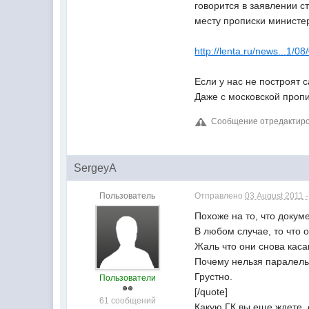
говорится в заявлении 
месту прописки министе
http://lenta.ru/news...1/0
Если у нас не построят 
Даже с московской пропи
Сообщение отредактирова
SergeyA
Пользователь
Отправлено
03 August 2011 -
Похоже на то, что докум
В любом случае, то что 
Жаль что они снова кас
Почему нельзя паралель
Грустно.
Пользователи
[/quote]
61 сообщений
Какую ГК вы еще ждете, 