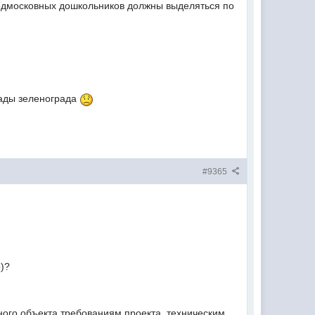
 подмосковных дошкольников должны выделяться по
сады зеленограда
#9365
)?
нного объекта требованиям проекта, техническим