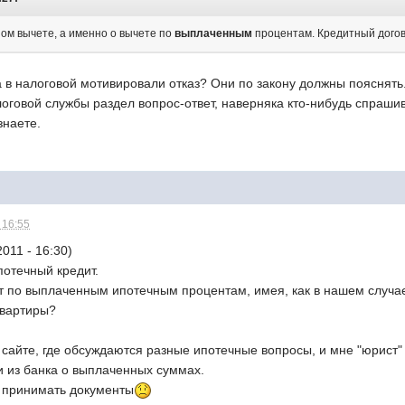
ом вычете, а именно о вычете по
выплаченным
процентам. Кредитный догов
а в налоговой мотивировали отказ? Они по закону должны пояснять
оговой службы раздел вопрос-ответ, наверняка кто-нибудь спрашив
знаете.
 16:55
011 - 16:30)
потечный кредит.
т по выплаченным ипотечным процентам, имея, как в нашем случае
квартиры?
 сайте, где обсуждаются разные ипотечные вопросы, и мне "юрист" 
и из банка о выплаченных суммах.
и принимать документы