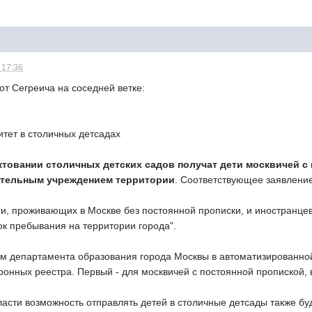
 17:36
т Сегреича на соседней ветке:
итет в столичных детсадах
товании столичных детских садов получат дети москвичей с 
тельным учреждением территории
. Соответствующее заявлени
и, проживающих в Москве без постоянной прописки, и иностранцев
ок пребывания на территории города".
зом департамента образования города Москвы в автоматизированно
ронных реестра. Первый - для москвичей с постоянной пропиской, в
сти возможность отправлять детей в столичные детсады также буд