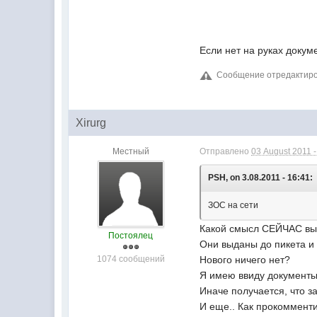
Если нет на руках доку
Сообщение отредактиров
Xirurg
Местный
Отправлено
03 August 2011 -
PSH, on 3.08.2011 - 16:41:
ЗОС на сети
Какой смысл СЕЙЧАС вы
Постоялец
Они выданы до пикета и
1074 сообщений
Нового ничего нет?
Я имею ввиду документы
Иначе получается, что з
И еще.. Как прокоммент