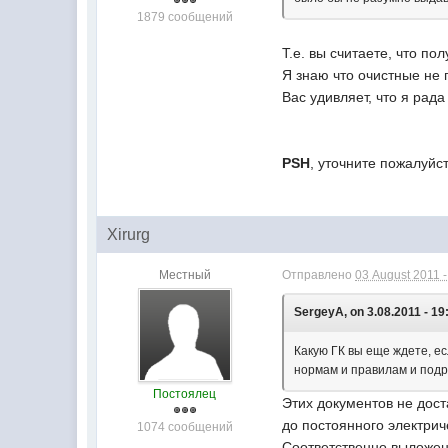
1879 сообщений
Т.е. вы считаете, что по
Я знаю что очистные не 
Вас удивляет, что я рад
PSH
, уточните пожалуйс
Xirurg
Местный
Отправлено
03 August 2011 -
SergeyA, on 3.08.2011 - 19
Какую ГК вы еще ждете, ес
нормам и правилам и подр
Постоялец
Этих документов не дос
до постоянного электрич
1074 сообщений
Соответственно выложен