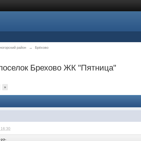
ногорский район
→
Брёхово
поселок Брехово ЖК "Пятница"
»
 16:30
:27: