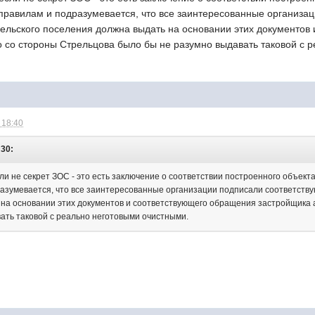
правилам и подразумевается, что все заинтересованные организа
ельского поселения должна выдать на основании этих документов
о со стороны Стрельцова было бы не разумно выдавать таковой с 
 18:40
:30:
ли не секрет ЗОС - это есть заключение о соответствии построенного объект
азумевается, что все заинтересованные организации подписали соответств
на основании этих документов и соответствующего обращения застройщика а
ать таковой с реально неготовыми очистными.