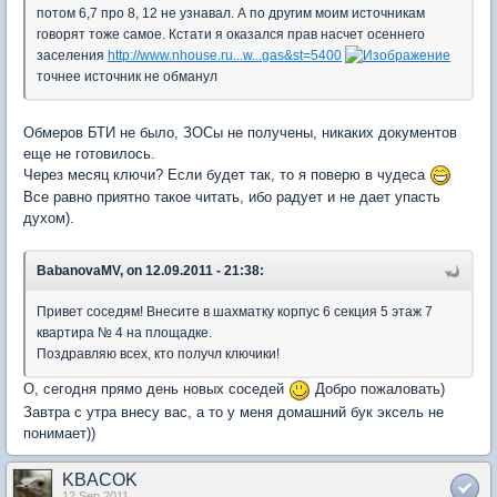
потом 6,7 про 8, 12 не узнавал. А по другим моим источникам
говорят тоже самое. Кстати я оказался прав насчет осеннего
заселения
http://www.nhouse.ru...w...gas&st=5400
точнее источник не обманул
Обмеров БТИ не было, ЗОСы не получены, никаких документов
еще не готовилось.
Через месяц ключи? Если будет так, то я поверю в чудеса
Все равно приятно такое читать, ибо радует и не дает упасть
духом).
BabanovaMV, on 12.09.2011 - 21:38:
Привет соседям! Внесите в шахматку корпус 6 секция 5 этаж 7
квартира № 4 на площадке.
Поздравляю всех, кто получл ключики!
О, сегодня прямо день новых соседей
Добро пожаловать)
Завтра с утра внесу вас, а то у меня домашний бук эксель не
понимает))
KBACOK
12 Sep 2011