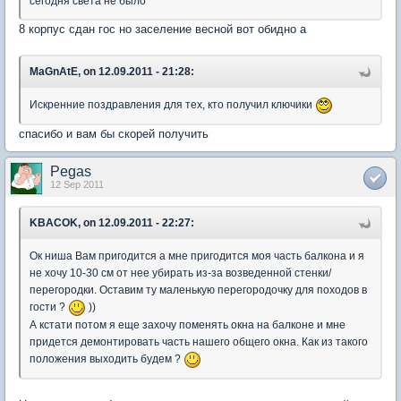
сегодня света не было
8 корпус сдан гос но заселение весной вот обидно а
MaGnAtE, on 12.09.2011 - 21:28:
Искренние поздравления для тех, кто получил ключики
спасибо и вам бы скорей получить
Pegas
12 Sep 2011
KBACOK, on 12.09.2011 - 22:27:
Ок ниша Вам пригодится а мне пригодится моя часть балкона и я
не хочу 10-30 см от нее убирать из-за возведенной стенки/
перегородки. Оставим ту маленькую перегородочку для походов в
гости ?
))
А кстати потом я еще захочу поменять окна на балконе и мне
придется демонтировать часть нашего общего окна. Как из такого
положения выходить будем ?