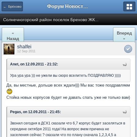
Форум Новостройки
← Брёхово
Cолнечногорский район поселок Брехово ЖК...
«
Вперед
Назад
»
shalfei
12 Sep 2011
Anet, on 12.09.2011 - 21:32:
Ура ура ура ))) не ужели вы скоро вселитеть ПОЗДРАВЛЯЮ )))))
Да, вы местные, дольше всех ждали))) Мы вас тоже поздравляем
Стойка новых корпусов будет не давать спать уже не только вам)
Pegas, on 12.09.2011 - 21:45:
Звонил сегодня в ДСК1 сказали что 6,7 корпус будет заселяться в
середине октября 2011 года! На вопрос вчем причина не
заселения сейчас ? сказали что по плану сначала 1,2,3,4,5 а