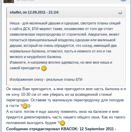
shalfei, on 12.09.2011 - 21:24:
Ниша - для маленькой двушки и однушки, смотрите планы секций
с сайта ДСК, БТИ меряет также, независимо от того где стоит
символическая перегородочка от строителей. Аккуратнее, может
попасться принципиальный владелец однушки или маленькой
двушки, который не очень обрадуется, что сосед, имеющий два
нормальных балкона, отхватил, пусть и немного от его и так
мелкого и неудобного балкона.
Извините, я например вполне адекватна, но мне моя ниша и
самой пригодится
Изображения снизу - реальные планы БТИ
Ок ниша Вам пригодится, а мне пригодится моя часть балкона и я
не хочу 10-30 см от нее убирать из-за возведенной стенки/
перегородки. Оставим ту маленькую перегородочку для походов
в гости ?
))
А кстати, потом я еще захочу поменять окна на балконе и мне
придется демонтировать часть нашего общего окна. Как из такого
положения выходить будем ?
Сообщение отредактировал KBACOK: 12 September 2011 -