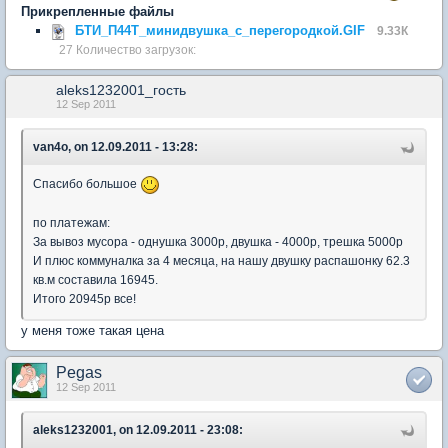
Прикрепленные файлы
БТИ_П44Т_минидвушка_c_перегородкой.GIF
9.33К
27 Количество загрузок:
aleks1232001_гость
12 Sep 2011
van4o, on 12.09.2011 - 13:28:
Спасибо большое
по платежам:
За вывоз мусора - однушка 3000р, двушка - 4000р, трешка 5000р
И плюс коммуналка за 4 месяца, на нашу двушку распашонку 62.3
кв.м составила 16945.
Итого 20945р все!
у меня тоже такая цена
Pegas
12 Sep 2011
aleks1232001, on 12.09.2011 - 23:08: