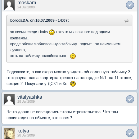
moskam
24 Jul 2009
borodaDA, on 16.07.2009 - 14:07:
за всеми следит koks
так что мы пока все под одним
колпаком..
вроде обещал обновленную табличку... ждемс... за неимением
лучшего,
хоть на табличку полюбоваться...
Подскажите, а как скоро можно увидеть обновленную табличку 3-
го корпуса, наша квартирка трешка на площадке №1, на 11 этаже,
секция 2. Покупали у ДСК1 и Ко.
vitalyashka
28 Jul 2009
Че-то давно не освещались этапы строительства. Что там
происходит на объекте, кто знает?
kotya
28 Jul 2009