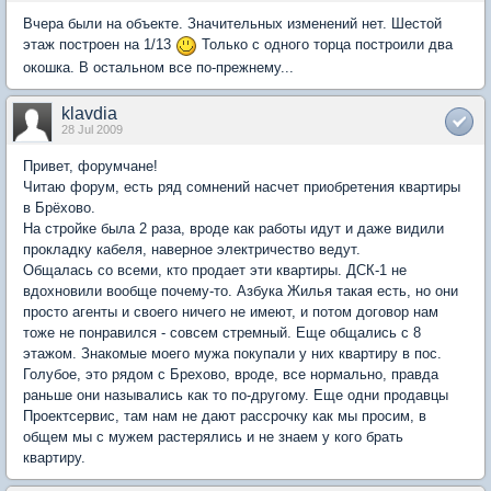
Вчера были на объекте. Значительных изменений нет. Шестой
этаж построен на 1/13
Только с одного торца построили два
окошка. В остальном все по-прежнему...
klavdia
28 Jul 2009
Привет, форумчане!
Читаю форум, есть ряд сомнений насчет приобретения квартиры
в Брёхово.
На стройке была 2 раза, вроде как работы идут и даже видили
прокладку кабеля, наверное электричество ведут.
Общалась со всеми, кто продает эти квартиры. ДСК-1 не
вдохновили вообще почему-то. Азбука Жилья такая есть, но они
просто агенты и своего ничего не имеют, и потом договор нам
тоже не понравился - совсем стремный. Еще общались с 8
этажом. Знакомые моего мужа покупали у них квартиру в пос.
Голубое, это рядом с Брехово, вроде, все нормально, правда
раньше они назывались как то по-другому. Еще одни продавцы
Проектсервис, там нам не дают рассрочку как мы просим, в
общем мы с мужем растерялись и не знаем у кого брать
квартиру.