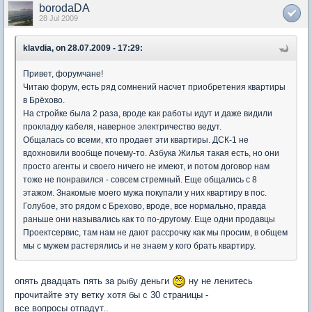
borodaDA
28 Jul 2009
klavdia, on 28.07.2009 - 17:29:
Привет, форумчане!
Читаю форум, есть ряд сомнений насчет приобретения квартиры
в Брёхово.
На стройке была 2 раза, вроде как работы идут и даже видили
прокладку кабеля, наверное электричество ведут.
Общалась со всеми, кто продает эти квартиры. ДСК-1 не
вдохновили вообще почему-то. Азбука Жилья такая есть, но они
просто агенты и своего ничего не имеют, и потом договор нам
тоже не понравился - совсем стремный. Еще общались с 8
этажом. Знакомые моего мужа покупали у них квартиру в пос.
Голубое, это рядом с Брехово, вроде, все нормально, правда
раньше они назывались как то по-другому. Еще одни продавцы
Проектсервис, там нам не дают рассрочку как мы просим, в общем
мы с мужем растерялись и не знаем у кого брать квартиру.
опять двадцать пять за рыбу деньги
ну не ленитесь
прочитайте эту ветку хотя бы с 30 страницы -
все вопросы отпадут..