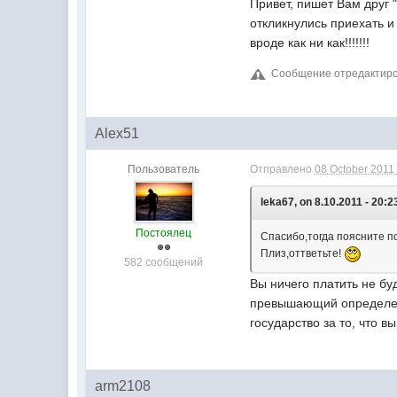
Привет, пишет Вам друг 
откликнулись приехать и
вроде как ни как!!!!!!!
Сообщение отредактирова
Alex51
Пользователь
Отправлено
08 October 2011 
leka67, on 8.10.2011 - 20:2
Постоялец
Спасибо,тогда поясните п
Плиз,оттветьте!
582 сообщений
Вы ничего платить не бу
превышающий определенн
государство за то, что в
arm2108