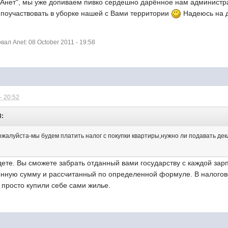
"Анет", мы уже допиваем пивко сердешно дарённое нам администра
 поучаствовать в уборке нашей с Вами территории
Надеюсь на 
л Anet: 08 October 2011 - 19:58
- 20:52
3:
ожалуйста-мы будем платить налог с покупки квартиры,нужно ли подавать де
дете. Вы сможете забрать отданный вами государству с каждой зарп
ую сумму и рассчитанный по определенной формуле. В налоговой
ы просто купили себе сами жилье.