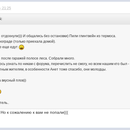
- 21:25
5:
отдохнули))) И общались без остановки) Пили глинтвейн из термоса.
ограде (только приехала домой).
се еще едут
 после гаражей полосе леса. Собрали много.
ось узнать по никам с форума, перечислить не смогу, но всем нашим кто был 
ным жителям, в особенности Анет тоже спасибо, они молодцы.
 вкусный плов))
тель..
 Но к сожалению к вам не попали(((