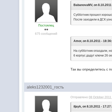
BabanovaMV, on 8.10.2011 
Субботник прошел хорошо,
После заходили в ДСК узн
Постоялец
675 сообщений
Amor, on 8.10.2011 - 18:36
На субботник опаздали, н
6 корпус дадут ключи 26 о
Так вы определитесь с п
aleks1232001_гость
Отправлено
08 October 2011 
iljayk, on 8.10.2011 - 17:27: