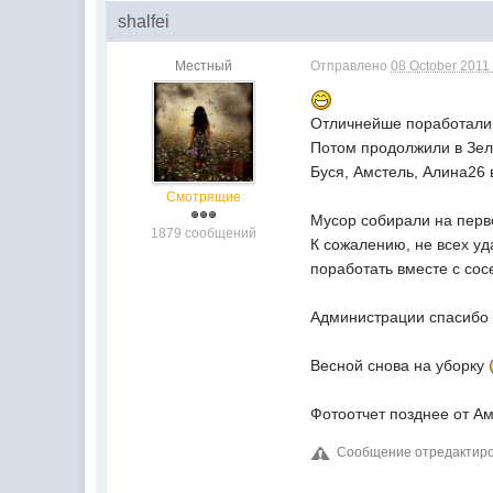
shalfei
Местный
Отправлено
08 October 2011 
Отличнейше поработали и
Потом продолжили в Зел
Буся, Амстель, Алина26
Смотрящие
Мусор собирали на перв
1879 сообщений
К сожалению, не всех уд
поработать вместе с со
Администрации спасибо 
Весной снова на уборку
Фотоотчет позднее от Ам
Сообщение отредактирова