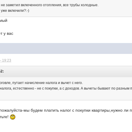
, не заметил включенного отопления, все трубы холодные.
 уже включили?:-)
емый
т у вас
- 19:23
52:
говле, путает начисление налога и вычет с него.
налога, естественно - не с покупки, а с доходов. А вычеты бывают по разным
пожалуйста-мы будем платить налог с покупки квартиры,нужно ли 
тьте!