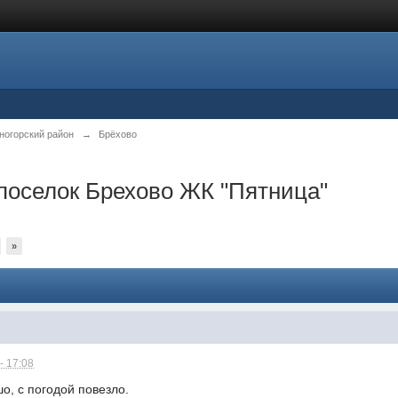
ногорский район
→
Брёхово
поселок Брехово ЖК "Пятница"
»
- 17:08
о, с погодой повезло.