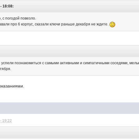
- 18:08:
 с погодой повезло.
авали про 6 корпус, сказали ключи раньше декабря не ждите.
:
о успели познакомиться с самыми активными и симпатичными соседями, мель
ктября.
оказаниями.
- 19:22