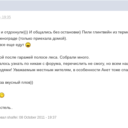
- 19:35
 отдохнули))) И общались без остановки) Пили глинтвейн из терм
енограде (только приехала домой).
 все еще едут
ой после гаражей полосе леса. Собрали много.
алось узнать по никам с форума, перечислить не смогу, но всем на
седями! Уважаемым местным жителям, в особенности Анет тоже спа
за вкусный плов))
стель..
л shalfei: 08 October 2011 - 19:37