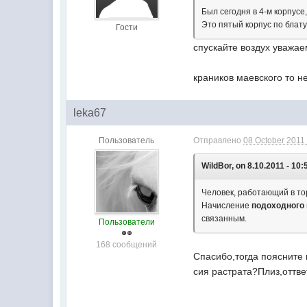
Был сегодня в 4-м корпусе
Это пятый корпус по блату
Гости
спускайте воздух уважа
краников маевского то не
leka67
Пользователь
Отправлено
08 October 2011 
WildBor, on 8.10.2011 - 10:
Человек, работающий в тор
Начисление
подоходного
связанным.
Пользователи
168 сообщений
Спасибо,тогда поясните 
сия растрата?Плиз,оттве