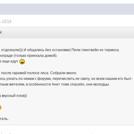
- 19:54
5:
отдохнули))) И общались без остановки) Пили глинтвейн из термоса.
ограде (только приехала домой).
се еще едут
 после гаражей полосе леса. Собрали много.
ось узнать по никам с форума, перечислить не смогу, но всем нашим кто был 
ным жителям, в особенности Анет тоже спасибо, они молодцы.
 вкусный плов))
тель..