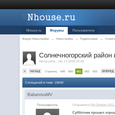
Nhouse.ru
Форумы
Пользователи
Форум Новостройки
→
Новостройки
→
Подмосковье
→
Солнеч
.
Cолнечногорский район 
Автор
jama
,
Jan 13 2008 20:48
«
НАЗАД
ВПЕРЕД
Страниц
649
650
651
652
653
Сообщений в теме: 19848
BabanovaMV
Пользователь
Отправлено
08 October 2011 
Субботник прошел хорош