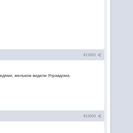
#13002
седями, мельком видели Управдома.
#13003