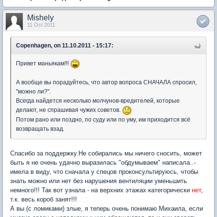
Mishely
11 Oct 2011
Copenhagen, on 11.10.2011 - 15:17:
Привет маньякам!!!
А вообще вы порадуйтесь, что автор вопроса СНАЧАЛА спросил,
"можно ли?".
Всегда найдется несколько молчунов-вредителей, которые
делают, не спрашивая чужих советов.
Потом рано или поздно, по суду или по уму, им приходится всё
возвращать взад.
Спасибо за поддержку.Не собирались мы ничего сносить, может
быть я не очень удачно выразилась "обдумываем" написала..-
имела в виду, что сначала у спецов проконсультируюсь, чтобы
знать можно или нет без нарушения вентиляции уменьшить
немного!!! Так вот узнала - на верхних этажах категорически
нет
,
т.к. весь короб занят!!!
А вы (с ломиками) злые, я теперь очень понимаю Михаила, если