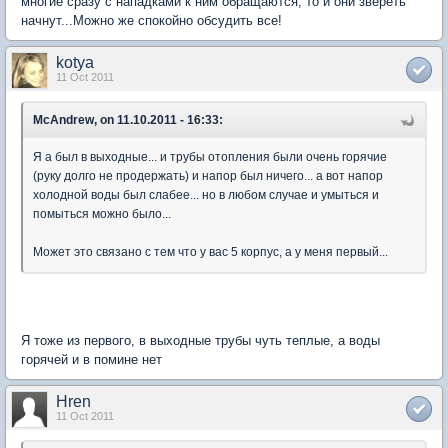
многие сразу с нападками к ним обращаются, то и они звереть
начнут...Можно же спокойно обсудить все!
kotya
11 Oct 2011
McAndrew, on 11.10.2011 - 16:33:
Я а был в выходные... и трубы отопления были очень горячие
(руку долго не продержать) и напор был ничего... а вот напор
холодной воды был слабее... но в любом случае и умыться и
помыться можно было...
Может это связано с тем что у вас 5 корпус, а у меня первый...
Я тоже из первого, в выходные трубы чуть теплые, а воды
горячей и в помине нет
Hren
11 Oct 2011