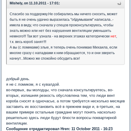
Mishely, on 11.10.2011 - 17:01:
Спасибо за поддержку.Не собирались мы ничего сносить, может
быть я не очень удачно выразилась "обдумываем" написала..-
имела в виду, что сначала у спецов проконсультируюсь, чтобы
знать можно или нет без нарушения вентиляции уменьшить
немного!!! Так вот узнала - на верхних этажах категорически
нет
,
т.к. весь короб занят!!!
А вы (с ломиками) злые, я теперь очень понимаю Михаила, если
многие сразу с нападками к ним обращаются, то и они звереть
начнут...Можно же спокойно обсудить все!
добрый день.
я не с ломиком, я с кувалдой.
во-первых, вы молодцы, что сначала консультируетесь, во-
вторых, излишняя резкость обусловлена тем, что люди вент
короба сносят в одночасье, а потом требуется несколько месяцев
заставить их восстановить всё в прежнем виде и, в-третьих, на
вашем примере остальные граждане могут понять насколько
решительно здесь люди будут блюсти вопросы поквартирной
вентиляции.
Сообщение отредактировал Hren: 11 October 2011 - 16:23