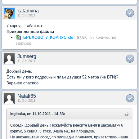
kalamyna
11 Oct 2011
7 корпус- табличка
Прикрепленные файлы
БРЕХОВО_7_КОРПУС.xls
57.5К
59 Количество
загрузок:
Jumserg
11 Oct 2011
Добрый день.
Есть ли у кого подробный план двушки 52 метра (не БТИ)?
Заранее спасибо
Natali65
11 Oct 2011
legiboka, on 11.10.2011 - 14:33:
Соседи, добрый день. Пожалуйста внесите меня в шахаматку 6
корпус, 5 сеция, 5 этаж, 3-шка №1 на площадке.
Ну наконец-таки сосед по площадке появился, приветствую, наша