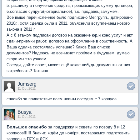
5. расписку в получение средств, превышающих сумму договора,
6.согласие супруга(нотариальное), т.к. продавец замужем.
Всё выше перечисленное было подписано Мег.групп., датировано
2010г., хотя сделка была в 2011, объяснили вступлением нового
закона в 2011 г.
А с 8 этажом подписан договор на оказание юр.и конс.услуг и акт
сдачи-приемки работ, договор на оформление в собственность. А
Ваша сделка состоялась успешно? Каков Ваш список
документов? Надеюсь не возникнет проблем в будущем, думаю
скоро мы это узнаем.
Соседи, дайте совет, может ещё какие-нибудь документы от них
затребовать? Татьяна.
Jumserg
11 Oct 2011
спасибо за приветствие всем новым соседям с 7 корпуса.
Busya
11 Oct 2011
Большое спасибо
за поддержку и советы по поводу 8 и 12
корпусов!!!!!! Значит, ждём до ноября, постараемся подготовить
запросы в ПСХ и ДСК.