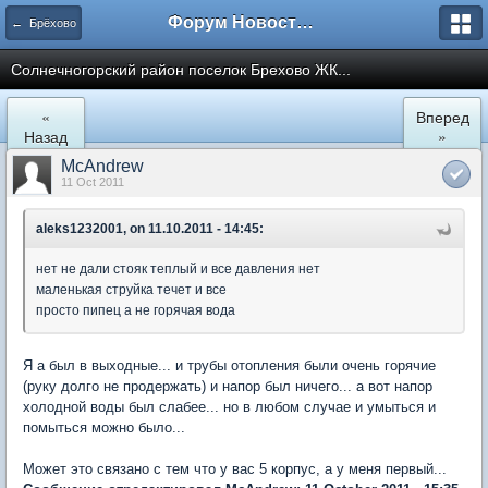
Форум Новостройки
← Брёхово
Cолнечногорский район поселок Брехово ЖК...
«
Вперед
Назад
»
McAndrew
11 Oct 2011
aleks1232001, on 11.10.2011 - 14:45:
нет не дали стояк теплый и все давления нет
маленькая струйка течет и все
просто пипец а не горячая вода
Я а был в выходные... и трубы отопления были очень горячие
(руку долго не продержать) и напор был ничего... а вот напор
холодной воды был слабее... но в любом случае и умыться и
помыться можно было...
Может это связано с тем что у вас 5 корпус, а у меня первый...