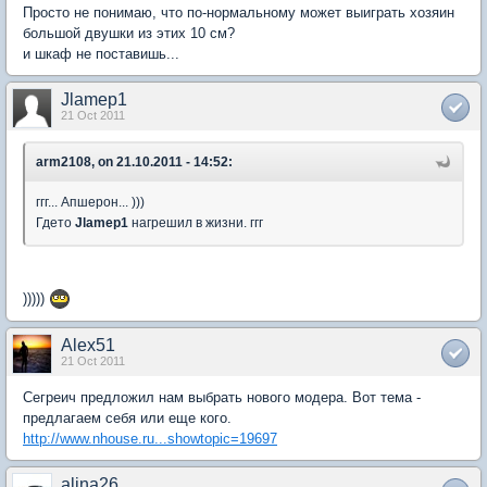
Просто не понимаю, что по-нормальному может выиграть хозяин
большой двушки из этих 10 см?
и шкаф не поставишь...
Jlamep1
21 Oct 2011
arm2108, on 21.10.2011 - 14:52:
ггг... Апшерон... )))
Гдето
Jlamep1
нагрешил в жизни. ггг
)))))
Alex51
21 Oct 2011
Сегреич предложил нам выбрать нового модера. Вот тема -
предлагаем себя или еще кого.
http://www.nhouse.ru...showtopic=19697
alina26