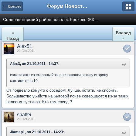
Форум Новостройки
← Брёхово
Cолнечногорский район поселок Брехово ЖК...
«
Вперед
Назад
»
Alex51
21 Oct 2011
Alex3, on 21.10.2011 - 14:37:
самозахват со стороны 2-ки распашонки в вашу сторону
сантиметров 10
От подвезло кому-то c соседом! Лучше, кстати, не спорить.
Большинство убийств на бытовой почве совершаются из-за таких
нелепых пустяков. Кто там сосед ?
shalfei
21 Oct 2011
Jlamep1, on 21.10.2011 - 14:23: