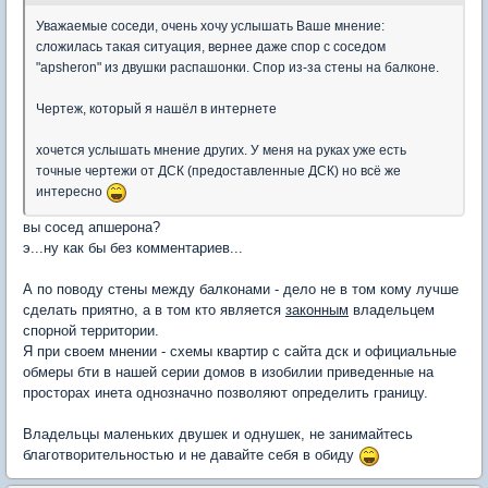
Уважаемые соседи, очень хочу услышать Ваше мнение:
сложилась такая ситуация, вернее даже спор с соседом
"apsheron" из двушки распашонки. Спор из-за стены на балконе.
Чертеж, который я нашёл в интернете
хочется услышать мнение других. У меня на руках уже есть
точные чертежи от ДСК (предоставленные ДСК) но всё же
интересно
вы сосед апшерона?
э...ну как бы без комментариев...
А по поводу стены между балконами - дело не в том кому лучше
сделать приятно, а в том кто является
законным
владельцем
спорной территории.
Я при своем мнении - схемы квартир с сайта дск и официальные
обмеры бти в нашей серии домов в изобилии приведенные на
просторах инета однозначно позволяют определить границу.
Владельцы маленьких двушек и однушек, не занимайтесь
благотворительностью и не давайте себя в обиду