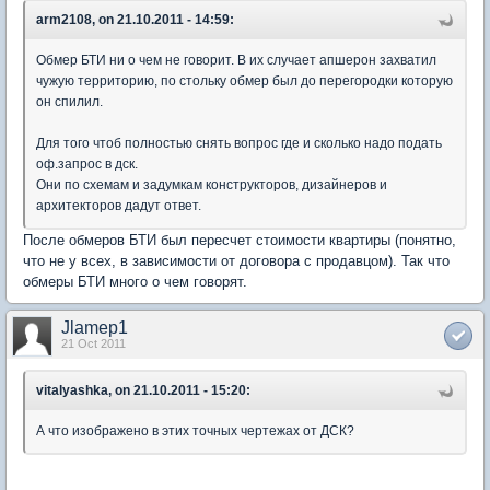
arm2108, on 21.10.2011 - 14:59:
Обмер БТИ ни о чем не говорит. В их случает апшерон захватил
чужую территорию, по стольку обмер был до перегородки которую
он спилил.
Для того чтоб полностью снять вопрос где и сколько надо подать
оф.запрос в дск.
Они по схемам и задумкам конструкторов, дизайнеров и
архитекторов дадут ответ.
После обмеров БТИ был пересчет стоимости квартиры (понятно,
что не у всех, в зависимости от договора с продавцом). Так что
обмеры БТИ много о чем говорят.
Jlamep1
21 Oct 2011
vitalyashka, on 21.10.2011 - 15:20:
А что изображено в этих точных чертежах от ДСК?