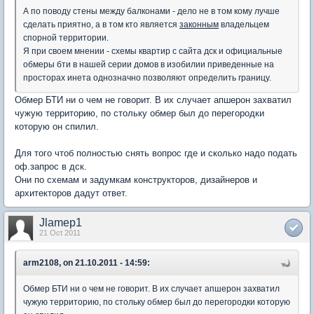
А по поводу стены между балконами - дело не в том кому лучше
сделать приятно, а в том кто является
законным
владельцем
спорной территории.
Я при своем мнении - схемы квартир с сайта дск и официальные
обмеры бти в нашей серии домов в изобилии приведенные на
просторах инета однозначно позволяют определить границу.
Обмер БТИ ни о чем не говорит. В их случает апшерон захватил
чужую территорию, по стольку обмер был до перегородки
которую он спилил.
Для того чтоб полностью снять вопрос где и сколько надо подать
оф.запрос в дск.
Они по схемам и задумкам конструкторов, дизайнеров и
архитекторов дадут ответ.
Jlamep1
21 Oct 2011
arm2108, on 21.10.2011 - 14:59:
Обмер БТИ ни о чем не говорит. В их случает апшерон захватил
чужую территорию, по стольку обмер был до перегородки которую