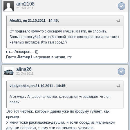
arm2108
21 Oct 2011
Alex51, on 21.10.2011 - 14:49:
От подвезло кому-то c соседом! Лучше, кстати, не спорить.
Большинство убийств на бытовой почве совершаются из-за таких
нелепых пустяков. Кто там сосед ?
ггг... Апшерон... )))
Гдето
Jlamep1
нагрешил в жизни. ггг
alina26
21 Oct 2011
vitalyashka, on 21.10.2011 - 14:45:
А откуда у Апшерона чертеж, которым он утверждает, что он
прав?
Это тот чертёж, который давно уже по форуму гуляет, как
пример.
У меня тоже распашонка-двушка, и если сосед из маленькой
двушки попросит, я ему эти сантиметры уступлю.