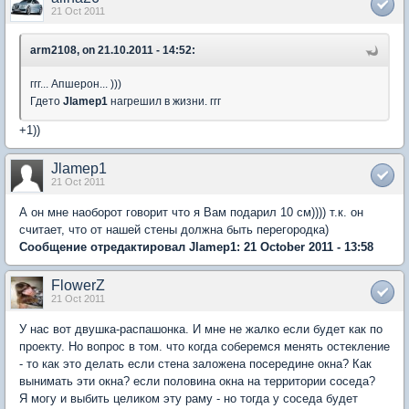
21 Oct 2011
arm2108, on 21.10.2011 - 14:52:
ггг... Апшерон... )))
Гдето
Jlamep1
нагрешил в жизни. ггг
+1))
Jlamep1
21 Oct 2011
А он мне наоборот говорит что я Вам подарил 10 см)))) т.к. он
считает, что от нашей стены должна быть перегородка)
Сообщение отредактировал Jlamep1: 21 October 2011 - 13:58
FlowerZ
21 Oct 2011
У нас вот двушка-распашонка. И мне не жалко если будет как по
проекту. Но вопрос в том. что когда соберемся менять остекление
- то как это делать если стена заложена посередине окна? Как
вынимать эти окна? если половина окна на территории соседа?
Я могу и выбить целиком эту раму - но тогда у соседа будет