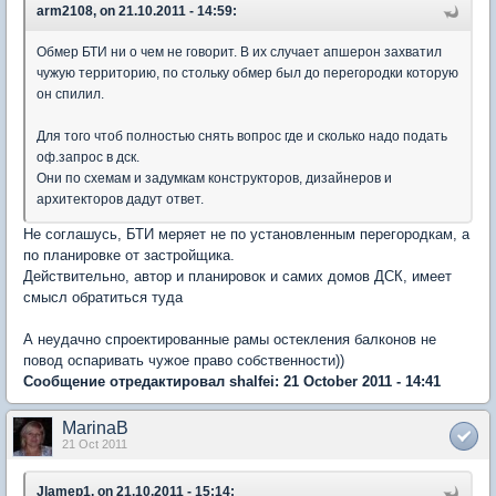
arm2108, on 21.10.2011 - 14:59:
Обмер БТИ ни о чем не говорит. В их случает апшерон захватил
чужую территорию, по стольку обмер был до перегородки которую
он спилил.
Для того чтоб полностью снять вопрос где и сколько надо подать
оф.запрос в дск.
Они по схемам и задумкам конструкторов, дизайнеров и
архитекторов дадут ответ.
Не соглашусь, БТИ меряет не по установленным перегородкам, а
по планировке от застройщика.
Действительно, автор и планировок и самих домов ДСК, имеет
смысл обратиться туда
А неудачно спроектированные рамы остекления балконов не
повод оспаривать чужое право собственности))
Сообщение отредактировал shalfei: 21 October 2011 - 14:41
MarinaB
21 Oct 2011
Jlamep1, on 21.10.2011 - 15:14: