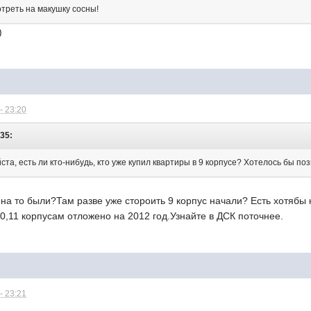
отреть на макушку сосны!
)
- 23:20
:35:
та, есть ли кто-нибудь, кто уже купил квартиры в 9 корпусе? Хотелось бы поз
она то были?Там разве уже стороить 9 корпус начали? Есть хотяб
0,11 корпусам отложено на 2012 год.Узнайте в ДСК поточнее.
- 23:21