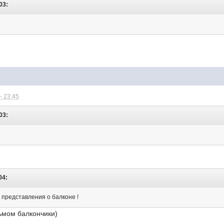
03:
- 23:45
03:
04:
 представления о балконе !
сьмом балкончики)