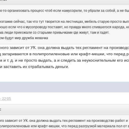
ак-то организовать процесс чтоб если намусорили, то убрали за собой, а не б
иэтажке сейчас, так что тут творится на лестницах, мебель старую просто вып
ошо если что к мусопроводу поставят, но правда много спившегося народа, н
ма люди приезжали со старыми привычками где живут, там и гадят.
-ом будут мир дружба жевачка
ного зависит от УК. она должна выдать тех.регламент на производс
д затариваются в полипропиленовые или крафт-мешки, что перед р
 и т. д. и не просто выдать, а и следить за неукоснительным его и
 заставить их отрабатывать деньги.
- 22:05
:
го зависит от УК. она должна выдать тех.регламент на производство работ и
олипропиленовые или крафт-мешки, что перед разгрузкой материала пол от вх