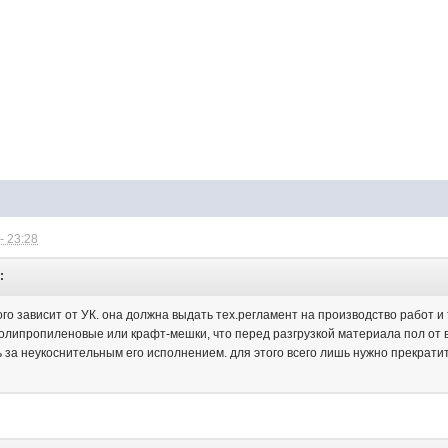
- 23:28
:
го зависит от УК. она должна выдать тех.регламент на производство работ и
олипропиленовые или крафт-мешки, что перед разгрузкой материала пол от вх
ть за неукоснительным его исполнением. для этого всего лишь нужно прекрат