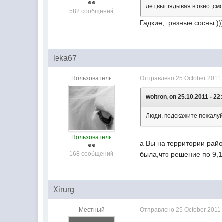
лет,выглядывая в окно ,см
582 сообщений
Гадкие, грязные сосны ))
leka67
Пользователь
Отправлено
25 October 2011 
woltron, on 25.10.2011 - 22
Люди, подскажите пожалуйс
Пользователи
а Вы на территории рай
168 сообщений
была,что решение по 9,1
Xirurg
Местный
Отправлено
25 October 2011 