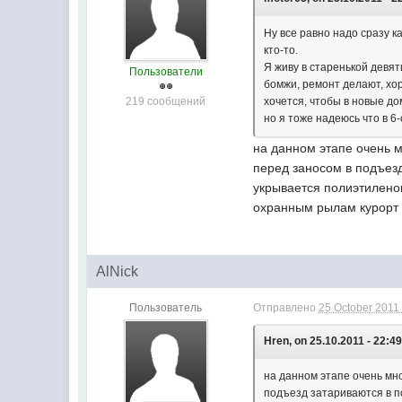
Ну все равно надо сразу к
кто-то.
Я живу в старенькой девят
Пользователи
бомжи, ремонт делают, хор
219 сообщений
хочется, чтобы в новые до
но я тоже надеюсь что в 6
на данном этапе очень м
перед заносом в подъез
укрывается полиэтиленом
охранным рылам курорт и
AlNick
Пользователь
Отправлено
25 October 2011 
Hren, on 25.10.2011 - 22:49
на данном этапе очень мно
подъезд затариваются в п