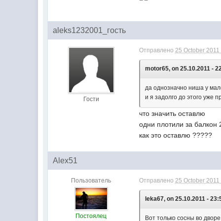
aleks1232001_гость
Отправлено
25 October 2011 
motor65, on 25.10.2011 - 2
да однозначно ниша у мал
и я задолго до этого уже
Гости
что значить оставлю
одни плотили за балкон 
как это оставлю ?????
Alex51
Пользователь
Отправлено
25 October 2011 
leka67, on 25.10.2011 - 23:
Постоялец
Вот только сосны во дворе