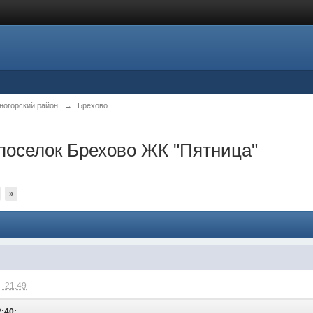
ногорский район
→
Брёхово
поселок Брехово ЖК "Пятница"
»
- 21:49
2:40: