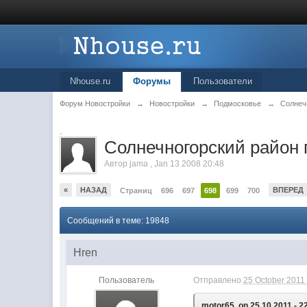
Nhouse.ru
Форумы
Пользователи
Форум Новостройки
→
Новостройки
→
Подмосковье
→
Солнеч
.
Cолнечногорский район 
Автор
jama
,
Jan 13 2008 20:48
«
НАЗАД
ВПЕРЕД
Страниц
696
697
698
699
700
Сообщений в теме: 19848
Hren
Пользователь
Отправлено
25 October 2011 
motor65, on 25.10.2011 - 2