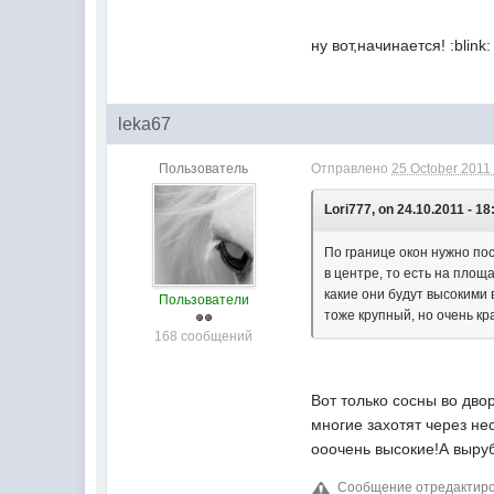
ну вот,начинается! :blink:
leka67
Пользователь
Отправлено
25 October 2011 
Lori777, on 24.10.2011 - 18
По границе окон нужно пос
в центре, то есть на площ
какие они будут высокими
Пользователи
тоже крупный, но очень кр
168 сообщений
Вот только сосны во дво
многие захотят через не
ооочень высокие!А выру
Сообщение отредактирова