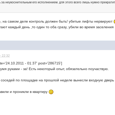
ть за неукоснительным его исполнением. для этого всего лишь нужно прекрат
 на самом деле контроль должен быть! убитые лифты нервируют
тают каждый день ,то один то оба сразу, убили во время заселения
- 22:32
e='24.10.2011 - 01:37' post='286715']
умя руками - за! Есть некоторый опыт, обязательно поучаствую.
х соседей по площадке на прошлой неделе вынесли входную дверь
авили и проникли в квартиру