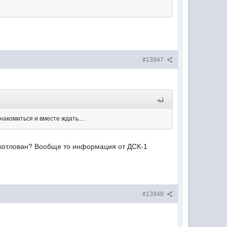
#13947
накомиться и вместе ждать....
ы котлован? Вообще то информация от ДСК-1
#13948