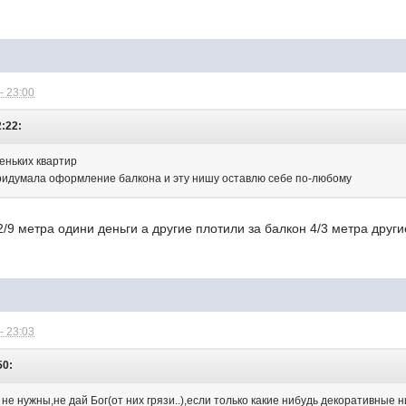
- 23:00
2:22:
еньких квартир
 придумала оформление балкона и эту нишу оставлю себе по-любому
2/9 метра одини деньги а другие плотили за балкон 4/3 метра други
- 23:03
50:
 не нужны,не дай Бог(от них грязи..),если только какие нибудь декоративные 