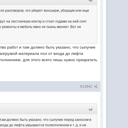
ыло разговоров, что уберет консьерж, уборщик или еще
рут на лестничную клетку и стоит годами на ней спят
о ремонты и мебель явно не пьянь меняет. Вот не
тво работ и там должно быть указано, что сыпучие
азгрузкой материала пол от входа до лифта
сполнением. для этого всего лишь нужно прекратить
#13942
 там должно быть указано, что сыпучие перед заносом в
ода до лифта укрывается полиэтиленом и т. д. и не