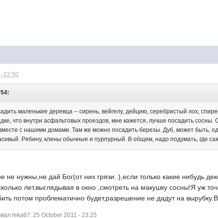
- 22:50
:54:
адить маленькие деревца -- сирень, вейгелу, дейцию, серебристый лох, спир
адке, что внутри асфальтовых проездов, мне кажется, лучше посадить сосны. 
 вместе с нашими домами. Там же можно посадить березы. Дуб, может быть, о
асивый. Рябину, клены обычные и пурпурный. В общем, надо подумать, где са
ре не нужны,не дай Бог(от них грязи..),если только какие нибудь 
сколько лет,выглядывая в окно ,смотреть на макушку сосны!Я уж точ
бить потом проблематично будет,разрешение не дадут на вырубку.
л leka67: 25 October 2011 - 23:25