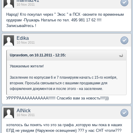
marina241
10 Nov 2011
Народ! Кто покупал через " Экос " в ПСХ -звоните по временным
ордерам -Пушкарь Наталье по тел. 495 981 17 62 !!!!
Записывайтесь !
Edika
10 Nov 2011
Upravdom, on 10.11.2011 - 12:35:
Уважаемые жители!
Заселение по корпусам 6 и 7 планируем начать с 15-го ноября,
вторник. Просьба связываться с вашими продавцами для
оформления документов и после этого - на заселение.
УРРРРААААААААААА!!!!!! Спасибо вам за новость!!!!)))
AlNick
10 Nov 2011
хотелось бы понять что это за графа ,которую мы пока в наших
ЕПД не увидим (Наружное освещение) ??? у нас СНТ чтоли???