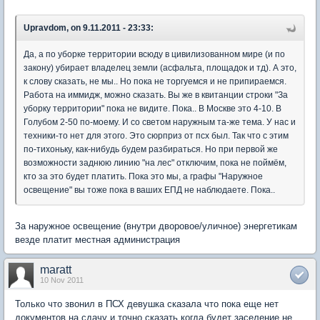
Upravdom, on 9.11.2011 - 23:33:
Да, а по уборке территории всюду в цивилизованном мире (и по
закону) убирает владелец земли (асфальта, площадок и тд). А это,
к слову сказать, не мы.. Но пока не торгуемся и не припираемся.
Работа на иммидж, можно сказать. Вы же в квитанции строки "За
уборку территории" пока не видите. Пока.. В Москве это 4-10. В
Голубом 2-50 по-моему. И со светом наружным та-же тема. У нас и
техники-то нет для этого. Это сюрприз от псх был. Так что с этим
по-тихоньку, как-нибудь будем разбираться. Но при первой же
возможности заднюю линию "на лес" отключим, пока не поймём,
кто за это будет платить. Пока это мы, а графы "Наружное
освещение" вы тоже пока в ваших ЕПД не наблюдаете. Пока..
За наружное освещение (внутри дворовое/уличное) энергетикам
везде платит местная администрация
maratt
10 Nov 2011
Только что звонил в ПСХ девушка сказала что пока еще нет
документов на сдачу и точно сказать когда будет заселение не