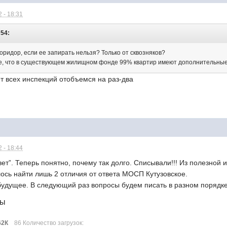
 - 18:31
:54:
коридор, если ее запирать нельзя? Только от сквозняков?
те, что в существующем жилищном фонде 99% квартир имеют дополнительны
от всех инспекций отобъемся на раз-два
 - 18:44
ет”. Теперь понятно, почему так долго. Списывали!!! Из полезной
лось найти лишь 2 отличия от ответа МОСП Кутузовское.
 будущее. В следующий раз вопросы будем писать в разном порядке
лы
62К
86 Количество загрузок: