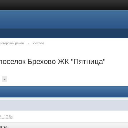
ногорский район
→
Брёхово
поселок Брехово ЖК "Пятница"
»
 - 17:54
18:26: