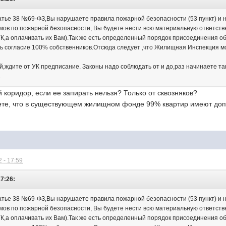
атье 38 №69-ФЗ,Вы нарушаете правила пожарной безопасности (53 пункт) и 
мов по пожарной безопасности, Вы будете нести всю материальную ответст
 УК,а оплачивать их Вам).Так же есть определенный порядок присоединения о
ыть согласие 100% собственников.Отсюда следует ,что Жилищная Инспекция
й,ждите от УК предписание. Законы надо соблюдать от и до,раз начинаете так
.
й коридор, если ее запирать нельзя? Только от сквозняков?
уете, что в существующем жилищном фонде 99% квартир имеют до
 - 17:59
17:26:
атье 38 №69-ФЗ,Вы нарушаете правила пожарной безопасности (53 пункт) и 
мов по пожарной безопасности, Вы будете нести всю материальную ответст
 УК,а оплачивать их Вам).Так же есть определенный порядок присоединения о