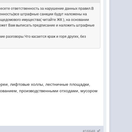
несете ответственность за нарушение данных правил.В
венность(все штрафные санкции будут наложены на
бщедомового имущества( читайте ЖК ), на основании
 может Вам выписать предписание и наложить штрафные
ие разговоры.Что касается краж и горя других, без
лереи, лифтовые холлы, лестничные площадки,
дованием, производственными отходами, мусором
#16648