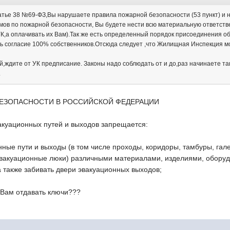
атье 38 №69-ФЗ,Вы нарушаете правила пожарной безопасности (53 пункт) и 
мов по пожарной безопасности, Вы будете нести всю материальную ответст
 УК,а оплачивать их Вам).Так же есть определенный порядок присоединения о
ыть согласие 100% собственников.Отсюда следует ,что Жилищная Инспекция
й,ждите от УК предписание. Законы надо соблюдать от и до,раз начинаете так
.
ЕЗОПАСНОСТИ В РОССИЙСКОЙ ФЕДЕРАЦИИ
вакуационных путей и выходов запрещается:
нные пути и выходы (в том числе проходы, коридоры, тамбуры, га
эвакуационные люки) различными материалами, изделиями, обору
 также забивать двери эвакуационных выходов;
 Вам отдавать ключи???