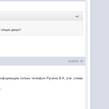
е общие двери?
#16645
 информации только телефон Русина В.А. (см. слева
.