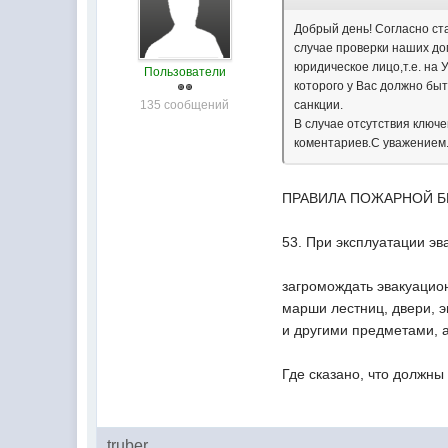
Добрый день! Согласно ст
случае проверки наших до
юридическое лицо,т.е. на
Пользователи
которого у Вас должно б
135 сообщений
санкции.
В случае отсутствия ключе
коментариев.С уважением
ПРАВИЛА ПОЖАРНОЙ Б
53. При эксплуатации э
загромождать эвакуацио
марши лестниц, двери, 
и другими предметами, а
Где сказано, что должны
truber