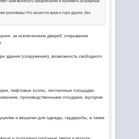
 может Вам выписать предписание и наложить штрафные
ие разговоры.Что касается краж и горя других, без
дания, за исключением дверей, открывание
.
и здания (сооружения), возможность свободного
лереи, лифтовые холлы, лестничные площадки,
дованием, производственными отходами, мусором
ушилки и вешалки для одежды, гардеробы, а также
вижные и подъемно-опускные двери и ворота,