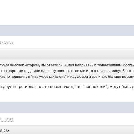
 - 18:53
откуда человек которому вы ответили. А моя неприязнь к "понаехавшим Моск
 на парковке когда мне машинку поставить не где и то в течении минут 5 по
ак по принципу я "паркуюсь как олень" и иду домой и все и вас больше не за
другого региона, то это не означает, что "понаехали", могут быть 
 - 18:57
18:26: