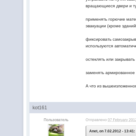
вращающиеся двери и ту
применять горючие матер
эвакуации (кроме зданий
фиксировать самозакрыв
используются автоматиче
остеклять или закрыват
заменять армированное 
А что из вышеизложенн
kot161
Пользователь
Отправлено
07 February 2012
Anet, on 7.02.2012 - 13:41: