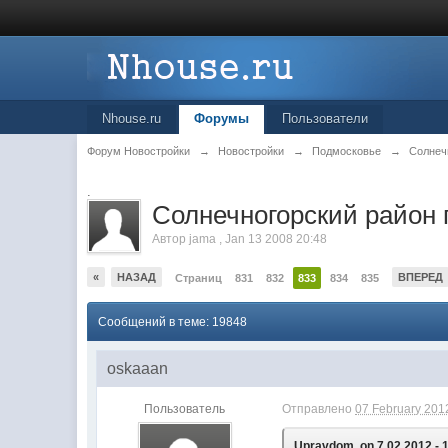
Nhouse.ru
Форумы
Пользователи
Форум Новостройки
→
Новостройки
→
Подмосковье
→
Солнеч
.
Cолнечногорский район 
Автор
jama
,
Jan 13 2008 20:48
«
НАЗАД
ВПЕРЕД
Страниц
831
832
833
834
835
Сообщений в теме: 19848
oskaaan
Пользователь
Отправлено
07 February 2012
Upravdom, on 7.02.2012 - 