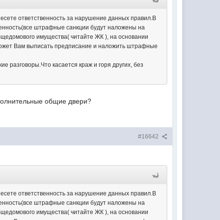
несете ответственность за нарушение данных правил.В
венность(все штрафные санкции будут наложены на
бщедомового имущества( читайте ЖК ), на основании
 может Вам выписать предписание и наложить штрафные
ие разговоры.Что касается краж и горя других, без
полнительные общие двери?
#16642
несете ответственность за нарушение данных правил.В
венность(все штрафные санкции будут наложены на
бщедомового имущества( читайте ЖК ), на основании