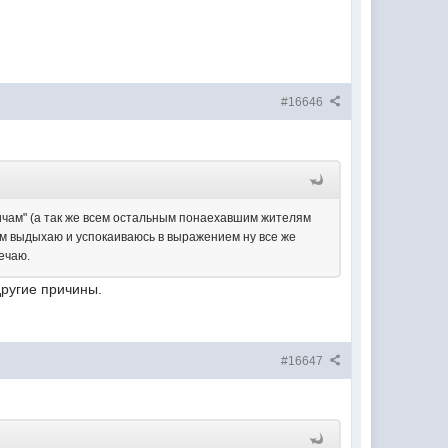
#16646
вичам" (а так же всем остальным понаехавшим жителям
том выдыхаю и успокаиваюсь в выражением ну все же
мечаю.
другие причины.
#16647