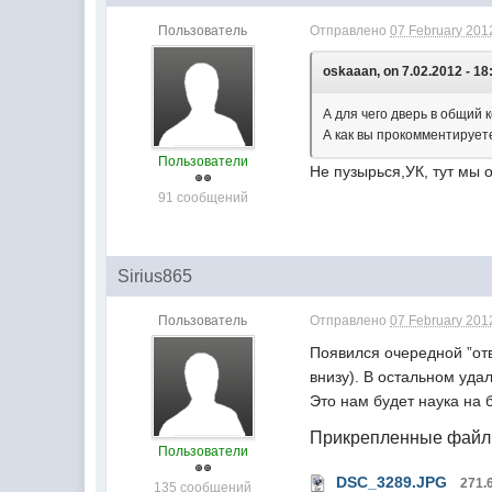
Пользователь
Отправлено
07 February 2012
oskaaan, on 7.02.2012 - 18
А для чего дверь в общий 
А как вы прокомментируе
Пользователи
Не пузырься,УК, тут мы 
91 сообщений
Sirius865
Пользователь
Отправлено
07 February 2012
Появился очередной ”отв
внизу). В остальном уда
Это нам будет наука на
Прикрепленные фай
Пользователи
DSC_3289.JPG
271.
135 сообщений