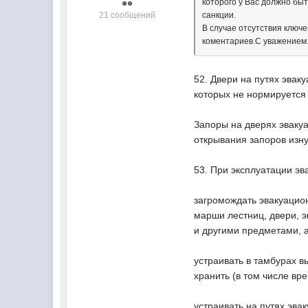
которого у Вас должно б
21 сообщений
санкции.
В случае отсутствия ключе
коментариев.С уважением
52. Двери на путях эвак
которых не нормируется
Запоры на дверях эваку
открывания запоров изну
53. При эксплуатации э
загромождать эвакуацио
марши лестниц, двери, 
и другими предметами, а
устраивать в тамбурах 
хранить (в том числе вр
устраивать на путях эва