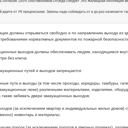
ыть согласие 100% собственников.Отсюда следует ,что Жилищная Инспекция
й,ждите от УК предписание. Законы надо соблюдать от и до,раз начинаете так
.
уации должны открываться свободно и по направлению выхода из з
 требованиями нормативных документов по пожарной безопасности
ационных выходов должны обеспечивать людям, находящимся внутр
три без ключа.
вакуационных путей и выходов запрещается:
нные пути и выходы (в том числе проходы, коридоры, тамбуры, га
эвакуационные люки) различными материалами, изделиями, обору
 также забивать двери эвакуационных выходов;
выходов (за исключением квартир и индивидуальных жилых домов) с
еменно) инвентарь и материалы;
куации пороги (за исключением порогов в дверных проемах), разд