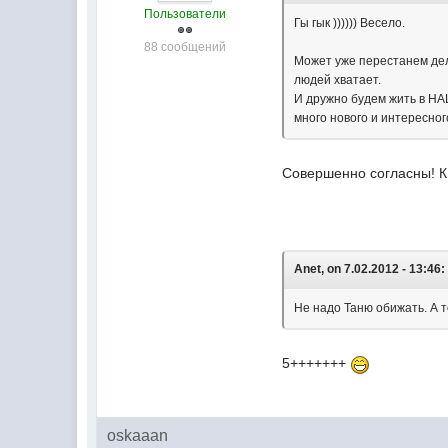
Пользователи
Гы гык )))))) Весело.
88 сообщений
Может уже перестанем дел
людей хватает.
И дружно будем жить в НА
много нового и интересног
Совершенно согласны! К
Anet, on 7.02.2012 - 13:46:
Не надо Таню обижать. А т
5+++++++
oskaaan