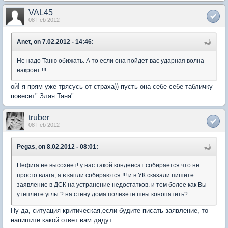
VAL45
08 Feb 2012
Anet, on 7.02.2012 - 14:46:
Не надо Таню обижать. А то если она пойдет вас ударная волна
накроет !!!
ой! я прям уже трясусь от страха)) пусть она себе себе табличку
повесит" Злая Таня"
truber
08 Feb 2012
Pegas, on 8.02.2012 - 08:01:
Нефига не высохнет! у нас такой конденсат собирается что не
просто влага, а в капли собираются !!! и в УК сказали пишите
заявление в ДСК на устранение недостатков. и тем более как Вы
утеплите углы ? на стену дома полезете швы конопатить?
Ну да, ситуация критическая,если будите писать заявление, то
напишите какой ответ вам дадут.