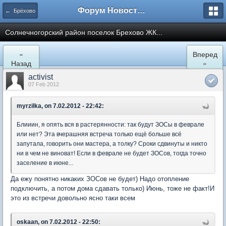
Форум Новостройки
← Брёхово
Cолнечногорский район поселок Брехово ЖК...
«
Вперед
Назад
»
activist
07 Feb 2012
myrzilka, on 7.02.2012 - 22:42:
Блииин, я опять вся в растерянности: так будут ЗОСы в феврале
или нет? Эта вчерашняя встреча только ещё больше всё
запутала, говорить они мастера, а толку? Сроки сдвинуты и никто
ни в чем не виноват! Если в феврале не будет ЗОСов, тогда точно
заселение в июне...
Да ежу понятно никаких ЗОСов не будет) Надо отопление
подключить, а потом дома сдавать только) Июнь, тоже не факт!И
это из встречи довольно ясно таки всем
oskaan, on 7.02.2012 - 22:50: