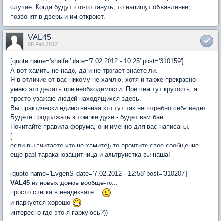
случае. Когда будут что-то тянуть, то напишут объявление,
позвонят в дверь и им откроют.
VAL45
08 Feb 2012
[quote name='shalfei' date='7.02.2012 - 10:25' post='310159']
А вот хамить не надо, да и не трогает знаете ли.
Я в отличие от вас никому не хамлю, хотя и также прекрасно
умею это делать при необходимости. При чем тут крутость, я
просто уважаю людей находящихся здесь.
Вы практически единственная кто тут так непотребно себя ведет.
Будете продолжать в том же духе - будет вам бан.
Почитайте правила форума, они именно для вас написаны.
[
если вы считаете что не хамите)) то прочтите свое сообщение
еще раз! тараканозащитница и альтруистка вы наша!
[quote name='EvgenS' date='7.02.2012 - 12:58' post='310207']
VAL45
из новых домов вообще-то...
просто слегка в неадеквате...
и паркуется хорошо
интересно где это я паркуюсь?))