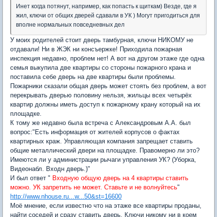
Инет когда потянут, например, как попасть к щиткам) Везде, где я
жил, ключи от общих дверей сдавали в УК ) Могут пригодиться для
вполне нормальных повседневных дел
У моих родителей стоит дверь тамбурная, ключи НИКОМУ не
отдавали! Ни в ЖЭК ни консъержке! Приходила пожарная
инспекция недавно, проблем нет! А вот на другом этаже где одна
семья выкупила две квартиры со стороны пожарного крана и
поставила себе дверь на две квартиры были проблемы.
Пожарники сказали общая дверь может стоять без проблем, а вот
перекрывать дверью половину нельзя, жильцы всех четырёх
квартир должны иметь доступ к пожарному крану который на их
площадке.
К тому же недавно была встреча с Александровым А.А. был
вопрос:"Есть информация от жителей корпусов о фактах
квартирных краж. Управляющая компания запрещает ставить
общие металлический двери на площадке. Правомерно ли это?
Имеются ли у администрации рычаги управления УК? (Уборка,
Видеонабл. Входн дверь.)"
И был ответ "
Входную общую дверь на 4 квартиры ставить
можно. УК запретить не может. Ставьте и не волнуйтесь
"
http://www.nhouse.ru...w...50&st=16600
Моё мнение, если известно что на этаже все квартиры проданы,
найти соседей и сразу ставить дверь. Ключи никому ни в коем