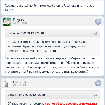
Соседи,Busya,dimon54,пикет ещё в силе?сколько платить всё-
таки?
Pegas
08 Feb 2012
truber, on 7.02.2012 - 23:36:
Да, мы с 15 этажа. В УК сказали, что вот высохнт обои и все
нормально будет, пока вроде нормально...да и вряд ли УК
поможет, скажут утепляйте углы...(((
Нефига не высохнет! у нас такой конденсат собирается что не
просто влага, а в капли собираются !!! и в УК сказали пишите
заявление в ДСК на устранение недостатков. и тем более как Вы
утеплите углы ? на стену дома полезете швы конопатить?
martinjoi
08 Feb 2012
activist, on 7.02.2012 - 22:59:
ОТ квартиры и не просили,
а вот от общих дверей можно отдать)