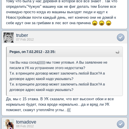
тому что была у нас деревня в которой все все знают . Так что
определить"Чужую" машину как не фиг делать тем Более все
очевидно просто когда из машины выходят люди и идут к
Новостройкам почти каждый день, нет конечно они не домой к
себе идут они за грибами в лес вот она причина
truber
07 Feb 2012
Pegas, on 7.02.2012 - 22:35:
так Вы наш сосед)))))) мы тоже угловые. А Вы заявление не
писали в УК на устранение этого недостатка?
Т.е. в принципе договор может заключить любой Вася?А в
договоре адрес какой надо указывать?
Т.е. в принципе договор может заключить любой Вася?А в
договоре адрес какой надо указывать?
Да, мы с 15 этажа. В УК сказали, что вот высохнт обои и все
нормально будет, пока вроде нормально...да и вряд ли УК
поможет, скажут утепляйте углы...(((
tomadove
08 Feb 2012