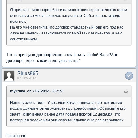
Я приехал в мосэнергосбыт и на месте поинтересовался на каком
основании со мной заключается договор. Собственности ведь
пока нет.
На что мне ответили, что договор стандартный (они его под нас
даже не меняли) и заключается со мной как с абонентом, а не с
собственником.
Т.е. в принципе договор может заключить любой Вася?А в
договоре адрес какой надо указывать?
Sirius865
07 Feb 2012
myrzilka, on 7.02.2012 - 23:15:
Напишу здесь тоже...У соседей Busya написала про повторную
подачу документов на экспертизу, с доработками...Объясните кто
знает : озвученная ранее дата подачи док-тов 12 декабря, это
повторная подача или они совсем недавно ещё раз отправили?
Повторная.