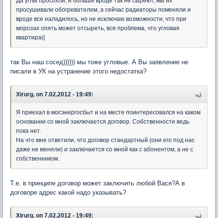
Да углы просохли, и больше вроде так не сыреют, мы их
просушивали обогревателем, а сейчас радиаторы поменяли и
вроде все наладилось, но не исключаю возможности, что при
морозах опять может отсыреть, вся проблема, что угловая
квартира((
так Вы наш сосед)))))) мы тоже угловые. А Вы заявление не
писали в УК на устранение этого недостатка?
Xirurg, on 7.02.2012 - 19:49:
Я приехал в мосэнергосбыт и на месте поинтересовался на каком
основании со мной заключается договор. Собственности ведь
пока нет.
На что мне ответили, что договор стандартный (они его под нас
даже не меняли) и заключается со мной как с абонентом, а не с
собственником.
Т.е. в принципе договор может заключить любой Вася?А в
договоре адрес какой надо указывать?
Xirurg, on 7.02.2012 - 19:49: