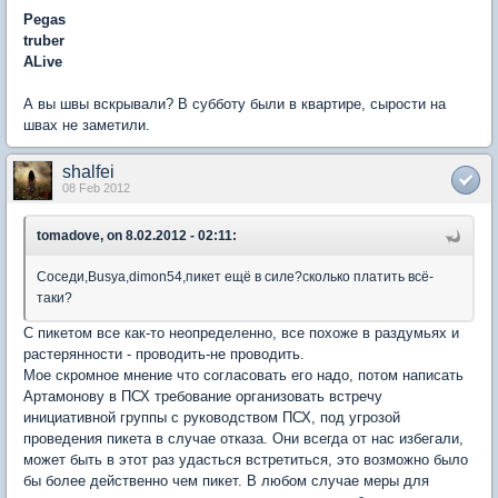
Pegas
truber
ALive
А вы швы вскрывали? В субботу были в квартире, сырости на
швах не заметили.
shalfei
08 Feb 2012
tomadove, on 8.02.2012 - 02:11:
Соседи,Busya,dimon54,пикет ещё в силе?сколько платить всё-
таки?
С пикетом все как-то неопределенно, все похоже в раздумьях и
растерянности - проводить-не проводить.
Мое скромное мнение что согласовать его надо, потом написать
Артамонову в ПСХ требование организовать встречу
инициативной группы с руководством ПСХ, под угрозой
проведения пикета в случае отказа. Они всегда от нас избегали,
может быть в этот раз удасться встретиться, это возможно было
бы более действенно чем пикет. В любом случае меры для