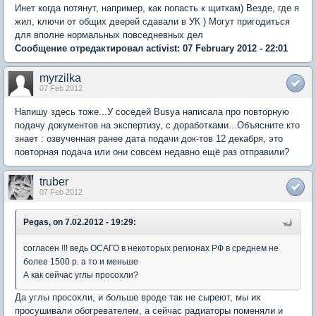
Инет когда потянут, например, как попасть к щиткам) Везде, где я
жил, ключи от общих дверей сдавали в УК ) Могут пригодиться
для вполне нормальных повседневных дел
Сообщение отредактировал activist: 07 February 2012 - 22:01
myrzilka
07 Feb 2012
Напишу здесь тоже...У соседей Busya написала про повторную
подачу документов на экспертизу, с доработками...Объясните кто
знает : озвученная ранее дата подачи док-тов 12 декабря, это
повторная подача или они совсем недавно ещё раз отправили?
truber
07 Feb 2012
Pegas, on 7.02.2012 - 19:29:
согласен !!! ведь ОСАГО в некоторых регионах РФ в среднем не
более 1500 р. а то и меньше
А как сейчас углы просохли?
Да углы просохли, и больше вроде так не сыреют, мы их
просушивали обогревателем, а сейчас радиаторы поменяли и