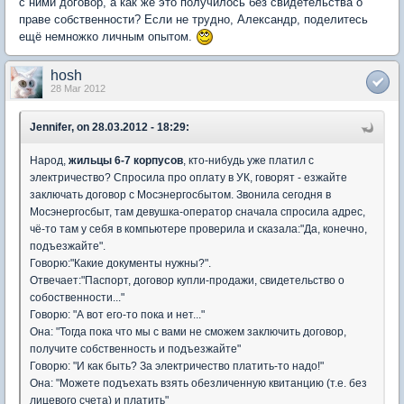
с ними договор, а как же это получилось без свидетельства о
праве собственности? Если не трудно, Александр, поделитесь
ещё немножко личным опытом.
hosh
28 Mar 2012
Jennifer, on 28.03.2012 - 18:29:
Народ,
жильцы 6-7 корпусов
, кто-нибудь уже платил с
электричество? Спросила про оплату в УК, говорят - езжайте
заключать договор с Мосэнергосбытом. Звонила сегодня в
Мосэнергосбыт, там девушка-оператор сначала спросила адрес,
чё-то там у себя в компьютере проверила и сказала:"Да, конечно,
подъезжайте".
Говорю:"Какие документы нужны?".
Отвечает:"Паспорт, договор купли-продажи, свидетельство о
собоственности..."
Говорю: "А вот его-то пока и нет..."
Она: "Тогда пока что мы с вами не сможем заключить договор,
получите собственность и подъезжайте"
Говорю: "И как быть? За электричество платить-то надо!"
Она: "Можете подъехать взять обезличенную квитанцию (т.е. без
лицевого счета) и платить"