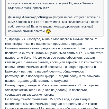
послушать как вы поступили, платили уже? Ездили в Химки в
отделение Мосэнергосбыта?
Да, и ещё
Александр-Xirurg
на форуме писал, что уже заключил с
ними договор, а как же это получилось без свидетельства о праве
собственности? Если не трудно, Александр, поделитесь ещё
немножко личным опытом.
Я, правда, из 3 корпуса, была в Мосэнерго в Химках вчера. У
меня забрали копию паспорта и временного ордера.
Соответственно нужно предъялять и оригиналы. Еще спрашивали
паспорт на счетчик, который нужно было взять в УК. У меня этого
паспорта не было. Но договор все равно оформили, выдали
квитанции с лицевым счетом, сообщили тарифы. По компьютеру
нашли номер счетчика моей квартиры, но когда я приехала в
Брехово и взглянула на свой счетчик, обнаружилось
расхождение в последней цифре. Сегодня пойду в УК забирать
паспорт и далее действовать по ситуации.
Вывод: перед поездкой обязательно возьмите в УК паспорт на
электросчетчик (если еще это не делали), и проверьте,
совпадают ли заводские номера.
По поводу техобслуживания. 150 руб в год, сюда входит
бесплатная замена счетчика в случае его поломки или кражи.
Оплата в терминале в Мосэнерго, при себе иметь наличку без