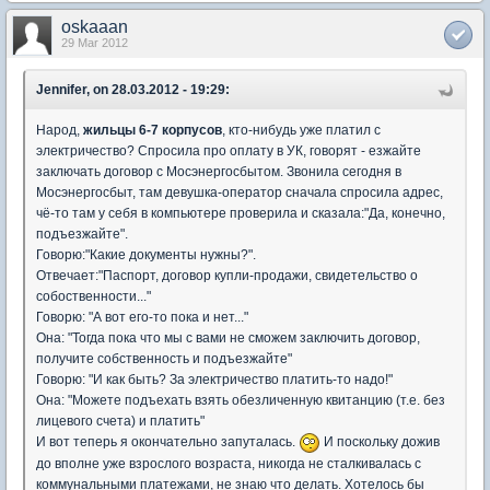
oskaaan
29 Mar 2012
Jennifer, on 28.03.2012 - 19:29:
Народ,
жильцы 6-7 корпусов
, кто-нибудь уже платил с
электричество? Спросила про оплату в УК, говорят - езжайте
заключать договор с Мосэнергосбытом. Звонила сегодня в
Мосэнергосбыт, там девушка-оператор сначала спросила адрес,
чё-то там у себя в компьютере проверила и сказала:"Да, конечно,
подъезжайте".
Говорю:"Какие документы нужны?".
Отвечает:"Паспорт, договор купли-продажи, свидетельство о
собоственности..."
Говорю: "А вот его-то пока и нет..."
Она: "Тогда пока что мы с вами не сможем заключить договор,
получите собственность и подъезжайте"
Говорю: "И как быть? За электричество платить-то надо!"
Она: "Можете подъехать взять обезличенную квитанцию (т.е. без
лицевого счета) и платить"
И вот теперь я окончательно запуталась.
И поскольку дожив
до вполне уже взрослого возраста, никогда не сталкивалась с
коммунальными платежами, не знаю что делать. Хотелось бы