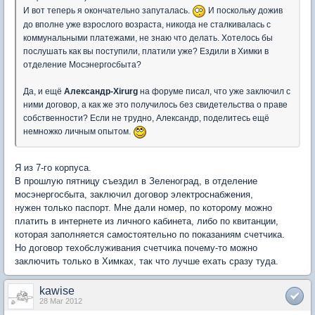
И вот теперь я окончательно запуталась.
И поскольку дожив
до вполне уже взрослого возраста, никогда не сталкивалась с
коммунальными платежами, не знаю что делать. Хотелось бы
послушать как вы поступили, платили уже? Ездили в Химки в
отделение Мосэнергосбыта?
Да, и ещё
Александр-Xirurg
на форуме писал, что уже заключил с
ними договор, а как же это получилось без свидетельства о праве
собственности? Если не трудно, Александр, поделитесь ещё
немножко личным опытом.
Я из 7-го корпуса.
В прошлую пятницу съездил в Зеленоград, в отделение
мосэнергосбыта, заключил договор электроснабжения,
нужен только паспорт. Мне дали номер, по которому можно
платить в интернете из личного кабинета, либо по квитанции,
которая заполняется самостоятельно по показаниям счетчика.
Но договор техобслуживания счетчика почему-то можно
заключить только в Химках, так что лучше ехать сразу туда.
kawise
28 Mar 2012