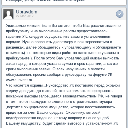
Upravdom
27 Mar 2012
Уважаемые жители! Если Вы хотите, чтобы Вас рассчитывали по
прейскуранту и на выполненные работы предоставлялась
гарантия УК, следует осуществлять заказ в установленном
порядке. Нужно позвонить диспетчеру и поинтересоваться о
расценках, далее обращаетесь к управляющему и обговариваете
стоимость( т.к. некоторые виды работ по электрике не указаны в
прейскуранте ). После этого Вам управляющий обязан выписать
заказ-наряд, в котором указана сумма и срок гарантии, а так же
сроки выполнения заявки. О всех нарушениях в области
обслуживания, просим сообщать руководству на форуме УК
www.c-invest.ru
Что касается охраны...Руководство УК поставило перед охраной
задачу доводить до жителей, что захламлять и перекрывать
пожарные выходы запрещается законодательством РФ, не говоря
о том, что от неаккуратно сложенного строительного мусора
,портится общедомовое имущество, которое восстанавливать
придется за счет Ваших средств. Охраннику, который
недобросовестно подошел к этому вопросу и нанес ущерб
Вашему имуществу, будет сделан выговор в установленном УК