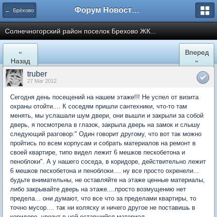
Форум Новостройки
← Брёхово
Cолнечногорский район поселок Брехово ЖК...
«
Вперед
Назад
»
truber
27 Mar 2012
Сегодня день посещений на нашем этаже!!! Не успел от визита
охраны отойти.... К соседям пришли сантехники, что-то там
менять, мы услашали шум двери, они вышли и закрыли за собой
дверь, я посмотрела в глазок, закрыла дверь на замок и слышу
следующий разговор:" Один говорит другому, что вот так можно
пройтись по всем корпусам и собрать материалов на ремонт в
своей квартире, типо видел лежит 6 мешков пескобетона и
пеноблоки". А у нашего соседа, в коридоре, действительно лежит
6 мешков пескобетона и пеноблоки.... ну все просто охренели...
будьте внимательны, не оставляйте на этаже ценные материалы,
либо закрывайте дверь на этаже....просто возмущению нет
предела... они думают, что все что за пределами квартиры, то
точно мусор.... так ни коляску и ничего другое не поставишь в
коридоре, увезут в ней оставшийся материал...