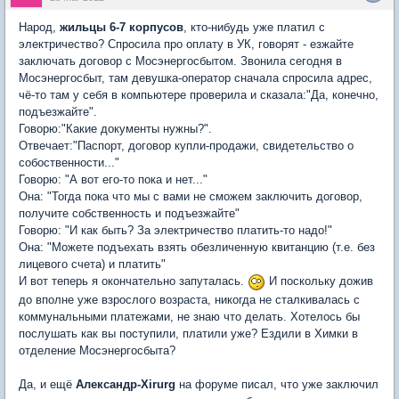
Народ,
жильцы 6-7 корпусов
, кто-нибудь уже платил с
электричество? Спросила про оплату в УК, говорят - езжайте
заключать договор с Мосэнергосбытом. Звонила сегодня в
Мосэнергосбыт, там девушка-оператор сначала спросила адрес,
чё-то там у себя в компьютере проверила и сказала:"Да, конечно,
подъезжайте".
Говорю:"Какие документы нужны?".
Отвечает:"Паспорт, договор купли-продажи, свидетельство о
собоственности..."
Говорю: "А вот его-то пока и нет..."
Она: "Тогда пока что мы с вами не сможем заключить договор,
получите собственность и подъезжайте"
Говорю: "И как быть? За электричество платить-то надо!"
Она: "Можете подъехать взять обезличенную квитанцию (т.е. без
лицевого счета) и платить"
И вот теперь я окончательно запуталась.
И поскольку дожив
до вполне уже взрослого возраста, никогда не сталкивалась с
коммунальными платежами, не знаю что делать. Хотелось бы
послушать как вы поступили, платили уже? Ездили в Химки в
отделение Мосэнергосбыта?
Да, и ещё
Александр-Xirurg
на форуме писал, что уже заключил