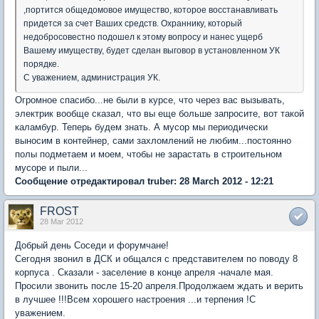
,портится общедомовое имущество, которое восстанавливать
придется за счет Ваших средств. Охраннику, который
недобросовестно подошел к этому вопросу и нанес ущерб
Вашему имуществу, будет сделан выговор в установленном УК
порядке.
С уважением, администрация УК.
Огромное спасибо...не были в курсе, что через вас вызывать,
электрик вообще сказал, что вы еще больше запросите, вот такой
каламбур. Теперь будем знать. А мусор мы периодически
выносим в контейнер, сами захломлений не любим...постоянно
полы подметаем и моем, чтобы не зарастать в строительном
мусоре и пыли...
Сообщение отредактировал truber: 28 March 2012 - 12:21
FROST
28 Mar 2012
Добрый день Соседи и форумчане!
Сегодня звонил в ДСК и общался с представителем по поводу 8
корпуса . Сказали - заселение в конце апреля -начале мая.
Просили звонить после 15-20 апреля.Продолжаем ждать и верить
в лучшее !!!Всем хорошего настроения ...и терпения !С
уважением.