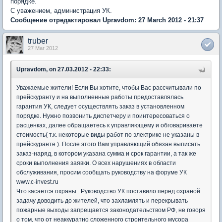
порядке.
С уважением, администрация УК.
Сообщение отредактировал Upravdom: 27 March 2012 - 21:37
truber
27 Mar 2012
Upravdom, on 27.03.2012 - 22:33:
Уважаемые жители! Если Вы хотите, чтобы Вас рассчитывали по
прейскуранту и на выполненные работы предоставлялась
гарантия УК, следует осуществлять заказ в установленном
порядке. Нужно позвонить диспетчеру и поинтересоваться о
расценках, далее обращаетесь к управляющему и обговариваете
стоимость( т.к. некоторые виды работ по электрике не указаны в
прейскуранте ). После этого Вам управляющий обязан выписать
заказ-наряд, в котором указана сумма и срок гарантии, а так же
сроки выполнения заявки. О всех нарушениях в области
обслуживания, просим сообщать руководству на форуме УК
www.c-invest.ru
Что касается охраны...Руководство УК поставило перед охраной
задачу доводить до жителей, что захламлять и перекрывать
пожарные выходы запрещается законодательством РФ, не говоря
о том, что от неаккуратно сложенного строительного мусора