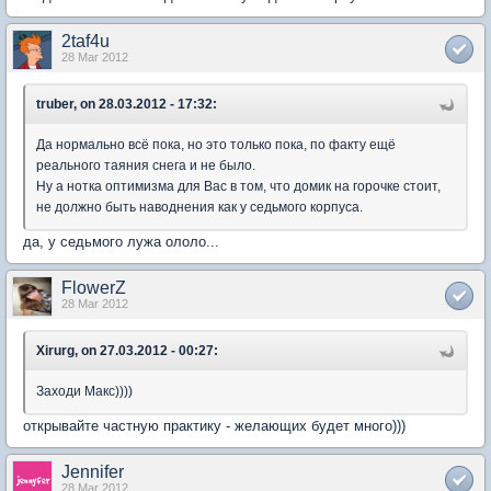
2taf4u
28 Mar 2012
truber, on 28.03.2012 - 17:32:
Да нормально всё пока, но это только пока, по факту ещё
реального таяния снега и не было.
Ну а нотка оптимизма для Вас в том, что домик на горочке стоит,
не должно быть наводнения как у седьмого корпуса.
да, у седьмого лужа ололо...
FlowerZ
28 Mar 2012
Xirurg, on 27.03.2012 - 00:27:
Заходи Макс))))
открывайте частную практику - желающих будет много)))
Jennifer
28 Mar 2012