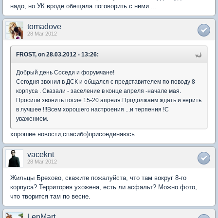
надо, но УК вроде обещала поговорить с ними....
tomadove
28 Mar 2012
FROST, on 28.03.2012 - 13:26:
Добрый день Соседи и форумчане!
Сегодня звонил в ДСК и общался с представителем по поводу 8
корпуса . Сказали - заселение в конце апреля -начале мая.
Просили звонить после 15-20 апреля.Продолжаем ждать и верить
в лучшее !!!Всем хорошего настроения ...и терпения !С
уважением.
хорошие новости,спасибо)присоединяюсь.
vaceknt
28 Mar 2012
Жильцы Брехово, скажите пожалуйста, что там вокруг 8-го
корпуса? Территория ухожена, есть ли асфальт? Можно фото,
что творится там по весне.
LenMart