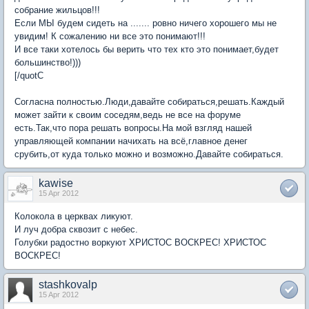
собрание жильцов!!!
Если МЫ будем сидеть на ....... ровно ничего хорошего мы не
увидим! К сожалению ни все это понимают!!!
И все таки хотелось бы верить что тех кто это понимает,будет
большинство!)))
[/quotС
Согласна полностью.Люди,давайте собираться,решать.Каждый
может зайти к своим соседям,ведь не все на форуме
есть.Так,что пора решать вопросы.На мой взгляд нашей
управляющей компании начихать на всё,главное денег
срубить,от куда только можно и возможно.Давайте собираться.
kawise
15 Apr 2012
Колокола в церквах ликуют.
И луч добра сквозит с небес.
Голубки радостно воркуют ХРИСТОС ВОСКРЕС! ХРИСТОС
ВОСКРЕС!
stashkovalp
15 Apr 2012