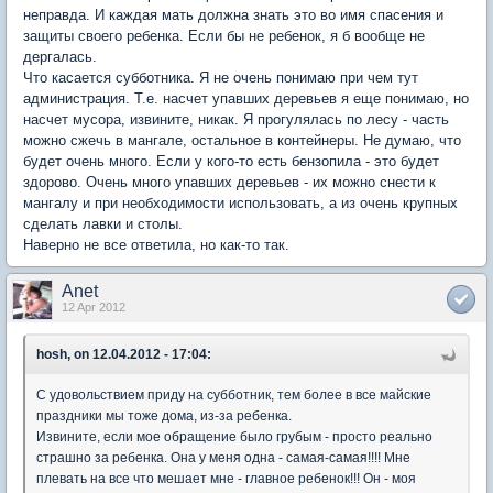
неправда. И каждая мать должна знать это во имя спасения и
защиты своего ребенка. Если бы не ребенок, я б вообще не
дергалась.
Что касается субботника. Я не очень понимаю при чем тут
администрация. Т.е. насчет упавших деревьев я еще понимаю, но
насчет мусора, извините, никак. Я прогулялась по лесу - часть
можно сжечь в мангале, остальное в контейнеры. Не думаю, что
будет очень много. Если у кого-то есть бензопила - это будет
здорово. Очень много упавших деревьев - их можно снести к
мангалу и при необходимости использовать, а из очень крупных
сделать лавки и столы.
Наверно не все ответила, но как-то так.
Anet
12 Apr 2012
hosh, on 12.04.2012 - 17:04:
С удовольствием приду на субботник, тем более в все майские
праздники мы тоже дома, из-за ребенка.
Извините, если мое обращение было грубым - просто реально
страшно за ребенка. Она у меня одна - самая-самая!!!! Мне
плевать на все что мешает мне - главное ребенок!!! Он - моя