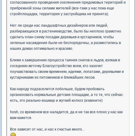
согласованного проведения озеленения придомовых територий и
прибрежной зоны силами жителей (все-таки у нас пока еще
стройплощадка, территория у застройщика не принята).
Нет ли среди нас ландшафтных дизайнеров или людей,
разбирающихся в растениеводстве, было бы неплохо грамотно
сделать план-схему посадки деревьев и кустарников, чтобы
зеленые насаждения были не беспорядочны, а разместились в
наших домах оптимально и красиво.
Ближе к завершению процесса таяния снегов и льдов, вэлкам в
соседнюю веточку Благоустройство всем, кто захочет
поучавствовать своим временем, идеями, лопатами, деревьями и
кустарниками из питомников и ближайших лесов.
Как народу подзаселится побольше, будем пробовать
организовать нормальные детские площадки, а то те, что сейчас
есть, это реально кошмар и жуткий колхоз (извините)
hosh, со временем все наладится, да и не так все плохо у нас как
вам кажется.
Все зависит от нас, и нас к счастью много..