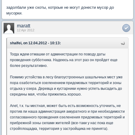
задолбали уже скоты, котроые не могут донести мусор до
мусорки.
maratt
12 Apr 2012
shalfei, on 12.04.2012 - 10:13:
Тогда ждем отмашки от администрации по поводу даты
проведения субботника. Надеюсь на этот раз он пройдет еще
более результативно.
Помимо устойства в лесу благоустроенных шашлычных мест уже
пора озаботиться озеленением придомовых территорий и зоны
отдыха у озера. Деревца и кустарники нужно успеть высадить до
середины мая, чтобы прижились хорошо.
Anet, т.к. ты местная, может быть есть возможность уточнить, не
против ли наша администрация аккуратного и при необходимости
согласованного проведения озеленения придомовых територий и
прибрежной зоны силами жителей (все-таки у нас пока еще
стройплощадка, территория у застройщика не принята).