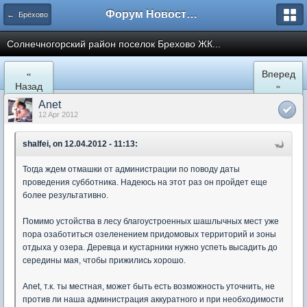
Форум Новостройки
← Брёхово
Cолнечногорский район поселок Брехово ЖК...
«
Вперед
Назад
»
Anet
12 Apr 2012
shalfei, on 12.04.2012 - 11:13:
Тогда ждем отмашки от администрации по поводу даты
проведения субботника. Надеюсь на этот раз он пройдет еще
более результативно.
Помимо устойства в лесу благоустроенных шашлычных мест уже
пора озаботиться озеленением придомовых территорий и зоны
отдыха у озера. Деревца и кустарники нужно успеть высадить до
середины мая, чтобы прижились хорошо.
Anet, т.к. ты местная, может быть есть возможность уточнить, не
против ли наша администрация аккуратного и при необходимости