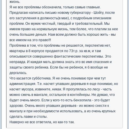
жизнь.
Я не все проблемы обозначила, только самые главные.
Предлагаю написать письмо новому губернатору - Шойгу, после
его заступления в должность(в мае), с подробным описанием
проблем. Он мужик честный, твердый и требовательный. Мы
имеем право на нормальную жизнь, тем более, что платим за нее
очень большие деньги. Нам всем должно быть хорошо жить - мы
все имеем на это право!!!
Проблема в том, что проблемы не решаются, перспектив нет,
квартиры в 8 корпусе продаются по 73т.р. за кв.м, и там
описываются совершенно фантастические перспективы. Это
неправда. И каждая мать должна знать это во имя спасения и
защиты своего ребенка. Если бы не ребенок, я б вообще не
дергалась.
Что касается субботника. Я не очень понимаю при чем тут
администрация. Т.е. насчет упавших деревьев я еще понимаю, но
насчет мусора, извините, никак. Я прогулялась по лесу - часть
можно сжечь в мангале, остальное в контейнеры. Не думаю, что
будет очень много. Если у кого-то есть бензопила - это будет
здорово. Очень много упавших деревьев - их можно снести к
мангалу и при необходимости использовать, а из очень крупных
сделать лавки и столы.
Наверно не все ответила, но как-то так.