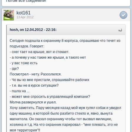
Потом все соединили!
kot161
13 Apr 2012
hosh, on 12.04.2012 - 22:16:
Сегодня подошла к охраннику 8 корпуса, спрашиваю что течет из
подъездов. Говорит:
- снег тает на крыше, вот и стекает.
- а почему у нас такие же крыши, а такого нет
- у вас тоже есть
- где?
Посмотрел - нету. Разозлился.
- Чо вы ко мне пристали, спрашивайте рабочих
- т.е. вы не в курсе ситуации?
- пшла на ...
- может мне спросить в управляющей компани?
Молча развернулся и ушел.
Хочу заметить. Пару месяцев назад мой муж гулял собак и увидел
одну машину, в которой было разбито стекло и, явно, вынута
магнитола. Он сказал охраннику чтобы тот вызвал милицию,
хозяина и т.д. На что охранник парировал - "мне плевать, это не
моя территория"!!