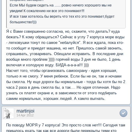
Если МЫ будем сидеть на ....... ровно ничего хорошего мы не
увидим! К сожалению ни все это понимают!!!
И все таки хотелось бы верить что тех кто это понимает,будет
большинство!)))
Я с Вами совершенно согласна, но, скажите, что делать? куда
бежать? К кому обращаться? Сейчас в углу 7 корпуса море воды
- легковушки тонут по самое "небалуйся". Я все ждала, пока кто-
то сообщит и приедет машина, но нет. Пришлось самой звонить,
спрашивать, уговаривать. Обещали исправить. В последние дни
вообще много проблем ))))) горячей воды 3 дня не было, 1 день
включая и холодную воду. БИДА-а-а-а-а!!! ))))
Насчет того, чтобы организовать самоохрану - идея хорошая,
только я не смогу. У меня ребенок. Если бы не он, так и ночами
бы смогла. Ну еще дороги бы нормальные - тогда бы хотя бы по 2
часа 2 раза в день смогла бы, а так.... Но идея отличная. Надо
узнать ск платят охране и, в зависимости от этого подбирать
самим нормальных, хороших людей. А хамло выгнать.
martinjoi
14 Apr 2012
По поводу МОРЯ у 7 корпуса! Это просто слов нет!!! Сегодня там
пришлось ехать так как все дороги были перекрыты теми кто