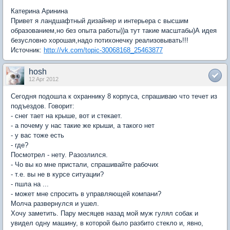
Катерина Аринина
Привет я ландшафтный дизайнер и интерьера с высшим
образованием,но без опыта работы))а тут такие масштабы)А идея
безусловно хорошая,надо потихонечку реализовывать!!!
Источник:
http://vk.com/topic-30068168_25463877
hosh
12 Apr 2012
Сегодня подошла к охраннику 8 корпуса, спрашиваю что течет из
подъездов. Говорит:
- снег тает на крыше, вот и стекает.
- а почему у нас такие же крыши, а такого нет
- у вас тоже есть
- где?
Посмотрел - нету. Разозлился.
- Чо вы ко мне пристали, спрашивайте рабочих
- т.е. вы не в курсе ситуации?
- пшла на ...
- может мне спросить в управляющей компани?
Молча развернулся и ушел.
Хочу заметить. Пару месяцев назад мой муж гулял собак и
увидел одну машину, в которой было разбито стекло и, явно,