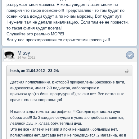
разгружает свои машины. Я когда увидел глазам своим не
поверил что такое возможно!!! Представляю что там будет по
осени когда дожди будут а по ночам морозец. Вот будет аут!
Неужели там не делали канализацию. Если там её не провести,
то такая фигня будет всегда!
Слушайте это реально МОРЕ!
Вот у нас проектировщики со строителями красавцы!!!
Missy
14 Apr 2012
hosh, on 11.04.2012 - 23:24:
Детская поликлинника, к которой прикреплены бреховские дети,
андреевская, имеет 2-3 педиатра, лабораторию и
прививочную(то-бишь процедурный), за сим все. Все остальные
врачи в солнечногорском црб.
....
И напор воды тоже катастрофичен!!! Сегодня принимала душ -
оборалась!!! За 3 каждые секунды я успела опробовать кипяток,
ледяной душ, и, слава богу, теплый душ.
Это не все - аптеки нет(или я пока не нашла), больницы нет,
поликлиники нет, детсада нет и не предвидится, 2 магазина, но в