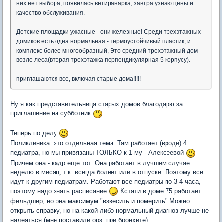
них нет выбора, появилась ветиранарка, завтра узнаю цены и
качество обслуживания.
....
Детские площадки ужасные - они железные! Среди трехэтажных
домиков есть одна нормальная - термоустойчивый пластик, и
комплекс более многообразный, Это средний трехэтажный дом
возле леса(вторая трехэтажка перпендикулярная 5 корпусу).
....
приглашаются все, включая старые дома!!!!!
Ну я как представительница старых домов благодарю за
приглашение на субботник
Теперь по делу
Поликлиника: это отдельная тема. Там работает (вроде) 4
педиатра, но мы привязаны ТОЛЬКО к 1-му - Алексеевой
Причем она - кадр еще тот. Она работает в лучшем случае
неделю в месяц, т.к. всегда болеет или в отпуске. Поэтому все
идут к другим педиатрам. Работают все педиатры по 3-4 часа,
поэтому надо знать расписание
Кстати в доме 75 работает
фельдшер, но она максимум "взвесить и померить" Можно
открыть справку, но на какой-либо нормальный диагноз лучше не
надеяться (мне поставили орз, при бронхите)...