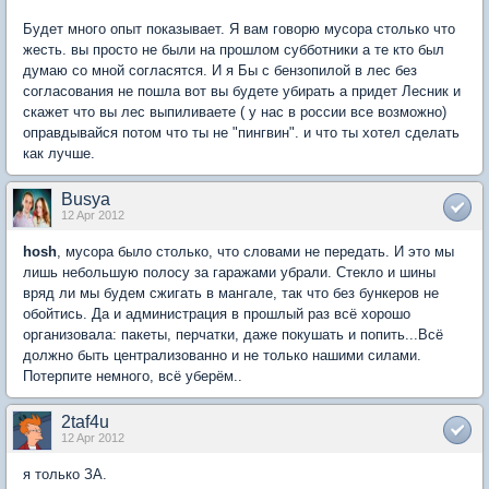
Будет много опыт показывает. Я вам говорю мусора столько что
жесть. вы просто не были на прошлом субботники а те кто был
думаю со мной согласятся. И я Бы с бензопилой в лес без
согласования не пошла вот вы будете убирать а придет Лесник и
скажет что вы лес выпиливаете ( у нас в россии все возможно)
оправдывайся потом что ты не "пингвин". и что ты хотел сделать
как лучше.
Busya
12 Apr 2012
hosh
, мусора было столько, что словами не передать. И это мы
лишь небольшую полосу за гаражами убрали. Стекло и шины
вряд ли мы будем сжигать в мангале, так что без бункеров не
обойтись. Да и администрация в прошлый раз всё хорошо
организовала: пакеты, перчатки, даже покушать и попить...Всё
должно быть централизованно и не только нашими силами.
Потерпите немного, всё уберём..
2taf4u
12 Apr 2012
я только ЗА.