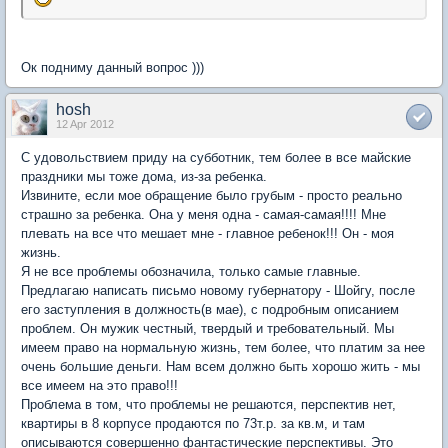
Ок подниму данный вопрос )))
hosh
12 Apr 2012
С удовольствием приду на субботник, тем более в все майские
праздники мы тоже дома, из-за ребенка.
Извините, если мое обращение было грубым - просто реально
страшно за ребенка. Она у меня одна - самая-самая!!!! Мне
плевать на все что мешает мне - главное ребенок!!! Он - моя
жизнь.
Я не все проблемы обозначила, только самые главные.
Предлагаю написать письмо новому губернатору - Шойгу, после
его заступления в должность(в мае), с подробным описанием
проблем. Он мужик честный, твердый и требовательный. Мы
имеем право на нормальную жизнь, тем более, что платим за нее
очень большие деньги. Нам всем должно быть хорошо жить - мы
все имеем на это право!!!
Проблема в том, что проблемы не решаются, перспектив нет,
квартиры в 8 корпусе продаются по 73т.р. за кв.м, и там
описываются совершенно фантастические перспективы. Это