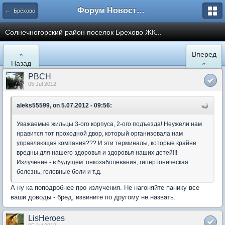
Форум Новостройки
← Брёхово
Cолнечногорский район поселок Брехово ЖК...
«
Вперед
Назад
»
PBCH
05 Jul 2012
aleks55599, on 5.07.2012 - 09:56:
Уважаемые жильцы 3-ого корпуса, 2-ого подъезда! Неужели нам
нравится тот проходной двор, который организовала нам
управляющая компания??? И эти терминалы, которые крайне
вредны для нашего здоровья и здоровья наших детей!!!
Излучение - в будущем: онкозаболевания, гипертоническая
болезнь, головные боли и т.д.
А ну ка поподробнее про излучения. Не нагоняйте панику все
ваши доводы - бред, извините по другому не назвать.
LisHeroes