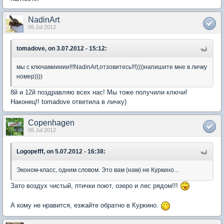
NadinArt
06 Jul 2012
tomadove, on 3.07.2012 - 15:12:
мы с ключамиииии!!!NadinArt,отзовитесь!!!))))напишите мне в личку
номер))))
8й и 12й поздравляю всех нас! Мы тоже получили ключи!
Наконец!! tomadove ответила в личку)
Copenhagen
06 Jul 2012
Logopefff, on 5.07.2012 - 16:38:
Эконом-класс, одним словом. Это вам (нам) не Куркино...
Зато воздух чистый, птички поют, озеро и лес рядом!!!
А кому не нравится, езжайте обратно в Куркино.