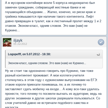
А в мусорном контейнере возле 5 корпуса неоднократно был
замечен гражданин, собирающий жестяные банки и не
гнушающийся объедками.... Жалко, конечно, но риски краж и
грабежа повышаются при наличии такого контингента. Лифт
давно превращен в туалет, как и лестничный пролет между 1 и 2
этажом. Эконом-класс, одним словом. Это вам (нам) не
Куркино...
iljayk
05 Jul 2012
Logopefff, on 5.07.2012 - 16:38:
Эконом-класс, одним словом. Это вам (нам) не Куркино...
Ну не стоит так однозначно говорить про Куркино, там тоже
разный контингент проживает. А мои коллеги-учителя
столкнулись в этом году с куркинскими выпускниками на ЕГЭ:
этакие короли приехали понимаешь ли, а их почему-то
заставляют сдать мобилку на входе... А кому все-таки удалось
пронести, того почему-то посмели выгнать из аудитории, ведь на
других экзаменах в других школах разрешали пользоваться. Со
слов учителей давно не встречали подобного хамства и
наглости.