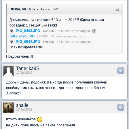
Busya, on 14.07.2012 - 20:09:
Дождались и мы ключики!!! 13 июля 2012!!!
Ждем отклика
соседей: 1 секция 5-й этаж!
IMG_9493.JPG
152.63К
87 Количество загрузок:
IMG_9495.JPG
144.53К
51 Количество загрузок:
IMG_9542.JPG
179.85К
57 Количество загрузок:
Всех поздравляем!!!!!
Поздравляем!!!
Tane4ka85
17 Jul 2012
Добрый день, подскажите когда после получения ключей
необходимо ехать заключать договор электроснабжения в
Химках?
shalfei
17 Jul 2012
что-то новенькое
на днях появилось на сайте поселения