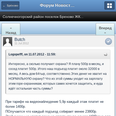
Форум Новостройки
← Брёхово
Cолнечногорский район поселок Брехово ЖК...
«
Вперед
Назад
»
Butch
11 Jul 2012
Logopefff, on 11.07.2012 - 11:59:
Интересно, а сколько получает охрана? Я плачу 500р в месяц, и
сосед платит 500р. Итого наш подъезд платит около 32000 в
месяц. А весь дом 64тыр, соответственно.Этих денег не хватит на
НОРМАЛЬНУЮ охрану? Что из этой суммы уходит на зарплату
этим горе-охранникам, которых самих хочется защитить, и куда
идёт остальная часть суммы?
При тарифе на видеонаблюдение 5,9р каждый этаж платит не
более 1400р.
ПОлучается что каждый подъезд собирает менее 23800р.