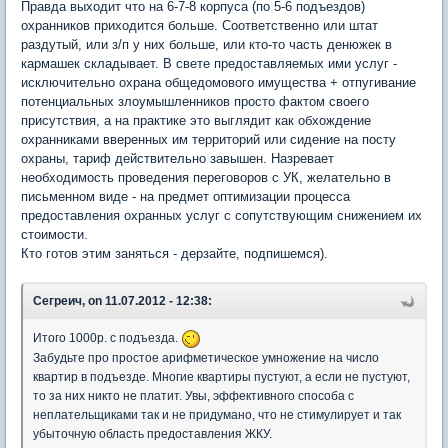
Правда выходит что на 6-7-8 корпуса (по 5-6 подъездов)
охранников приходится больше. Соответственно или штат
раздутый, или з/п у них больше, или кто-то часть денюжек в
кармашек складывает. В свете предоставляемых ими услуг -
исключительно охрана общедомового имущества + отпугивание
потенциальных злоумышленников просто фактом своего
присутствия, а на практике это выглядит как обхождение
охранниками вверенных им территорий или сидение на посту
охраны, тариф действительно завышен. Назревает
необходимость проведения переговоров с УК, желательно в
письменном виде - на предмет оптимизации процесса
предоставления охранных услуг с сопутствующим снижением их
стоимости.
Кто готов этим заняться - дерзайте, подпишемся).
Сегреич, on 11.07.2012 - 12:38:
Итого 1000р. с подъезда.
Забудьте про простое арифметическое умножение на число
квартир в подъезде. Многие квартиры пустуют, а если не пустуют,
то за них никто не платит. Увы, эффективного способа с
неплательщиками так и не придумано, что не стимулирует и так
убыточную область предоставления ЖКУ.