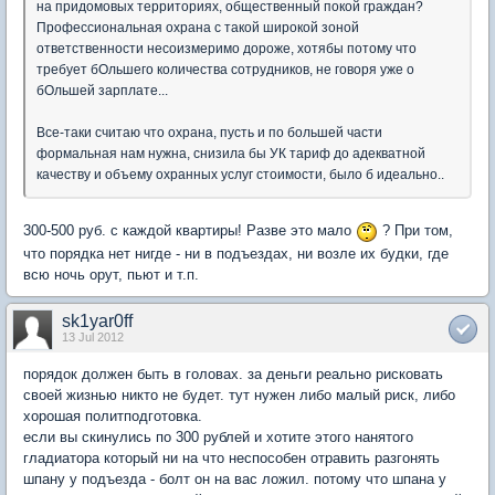
на придомовых территориях, общественный покой граждан?
Профессиональная охрана с такой широкой зоной
ответственности несоизмеримо дороже, хотябы потому что
требует бОльшего количества сотрудников, не говоря уже о
бОльшей зарплате...
Все-таки считаю что охрана, пусть и по большей части
формальная нам нужна, снизила бы УК тариф до адекватной
качеству и объему охранных услуг стоимости, было б идеально..
300-500 руб. с каждой квартиры! Разве это мало
? При том,
что порядка нет нигде - ни в подъездах, ни возле их будки, где
всю ночь орут, пьют и т.п.
sk1yar0ff
13 Jul 2012
порядок должен быть в головах. за деньги реально рисковать
своей жизнью никто не будет. тут нужен либо малый риск, либо
хорошая политподготовка.
если вы скинулись по 300 рублей и хотите этого нанятого
гладиатора который ни на что неспособен отравить разгонять
шпану у подъезда - болт он на вас ложил. потому что шпана у