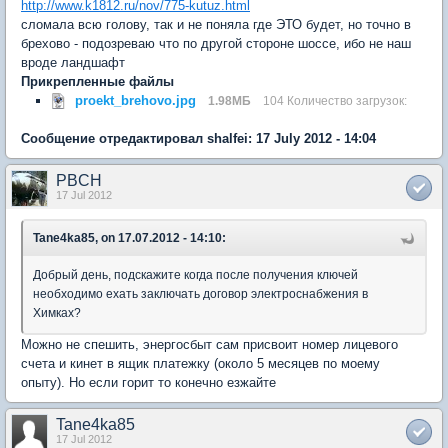
http://www.k1812.ru/nov/775-kutuz.html
сломала всю голову, так и не поняла где ЭТО будет, но точно в
брехово - подозреваю что по другой стороне шоссе, ибо не наш
вроде ландшафт
Прикрепленные файлы
proekt_brehovo.jpg
1.98МБ
104 Количество загрузок:
Сообщение отредактировал shalfei: 17 July 2012 - 14:04
PBCH
17 Jul 2012
Tane4ka85, on 17.07.2012 - 14:10:
Добрый день, подскажите когда после получения ключей
необходимо ехать заключать договор электроснабжения в
Химках?
Можно не спешить, энергосбыт сам присвоит номер лицевого
счета и кинет в ящик платежку (около 5 месяцев по моему
опыту). Но если горит то конечно езжайте
Tane4ka85
17 Jul 2012