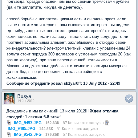
подъезда гораздо опасней чем вы со своими тремястами рублей
(да и те заплатите, никуда не денетесь).
способ борьбы с неплательщиками есть и он очень прост. если
вы не платите за интернет - вам выключают интернет. вы видели
где-нибудь злостных неплательщиков за интернет? так и здесь.
если человек не платит за воду - выключить ему воду. долго ли
протянет асоциальный элемент, захлебываясь в отходах своей
жизнедеятельности? электромагнитный клапан с управлением 24
вольта стоит порядка 300 долларов с условным проходом 20 (как
раз на квартиру), при явно переоцененной недвижимости в
Москве и подмосковье добавка к стоимости квартиры мизерная.
да вот беда - не договорились пока застройщики с
жэкэхашниками.
Сообщение отредактировал sk1yar0ff: 13 July 2012 - 22:49
Busya
14 Jul 2012
Дождались и мы ключики!!! 13 июля 2012!!!
Ждем отклика
соседей: 1 секция 5-й этаж!
IMG_9493.JPG
152.63К
87 Количество загрузок:
IMG_9495.JPG
144.53К
51 Количество загрузок:
IMG_9542.JPG
179.85К
57 Количество загрузок: