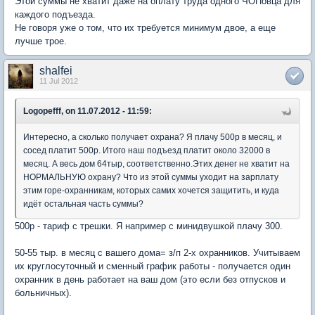
Этой суммы не хватит даже на оплату труда одного ЧОПовца для
каждого подъезда.
Не говоря уже о том, что их требуется минимум двое, а еще
лучше трое.
shalfei
11 Jul 2012
Logopefff, on 11.07.2012 - 11:59:
Интересно, а сколько получает охрана? Я плачу 500р в месяц, и
сосед платит 500р. Итого наш подъезд платит около 32000 в
месяц. А весь дом 64тыр, соответственно.Этих денег не хватит на
НОРМАЛЬНУЮ охрану? Что из этой суммы уходит на зарплату
этим горе-охранникам, которых самих хочется защитить, и куда
идёт остальная часть суммы?
500р - тариф с трешки. Я например с минидвушкой плачу 300.
50-55 тыр. в месяц с вашего дома= з/п 2-х охранников. Учитываем
их круглосуточный и сменный график работы - получается один
охранник в день работает на ваш дом (это если без отпусков и
больничных).