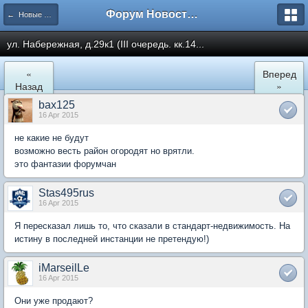
Форум Новостройки
← Новые Водники
ул. Набережная, д.29к1 (III очередь. кк.14...
«
Вперед
Назад
»
bax125
16 Apr 2015
не какие не будут
возможно весть район огородят но врятли.
это фантазии форумчан
Stas495rus
16 Apr 2015
Я пересказал лишь то, что сказали в стандарт-недвижимость. На
истину в последней инстанции не претендую!)
iMarseilLe
16 Apr 2015
Они уже продают?