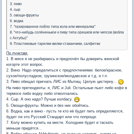
3. пиво
4. сыр
5. овощи-фрукты
6. водка
7. "газированное пойло типа кола или минералка"
8. "что-нибудь солёненькое к пиву типа орешков или чипсов (вобла
с Ахтубы)"
9. Пластиковые тарелки-вилки-стаканчики, салфетки
По пунктам:
1. В мясе я не разбираюсь и предпочёл бы доверить женской
когорте этот вопрос.
2. Вино. Надо определиться с предпочтениями: белое/красное,
сухое/полусладкое, грузинское/молдавское и т.д. и т.п.
3. Пиво обещал пригнать ЛИС из Мытищ. Целую цистерну...
На пиво претенденты: я, ЛИС и Juli. Остальные пьют либо кофе в
термосе либо водку либо отмолчались.
4. Сыр. А оно надо? Лучше колбасу.
5. Овощи-фрукты. Можно и без них обойтись.
6. Водка, как и вино - пусть те кто её будет пить определяются,
будет ли это Русский Стандарт или что попроще.
7. Колу можно купить на месте. Холоднее будет и таскать
меньше придётся...
8. Воблу обещал Akhtubinets, но если не наловит - купим на