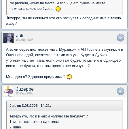
No problem, купим на месте. И вообще его лучше на месте
покупать: холоднее будет...
Juzeppe, ты не боишься что его раскупят к середине дня в такую
жару?
Juli
03 Aug 2005
А если серьезно, может мы с Мурзиком и Akhtubinets закупимся в
Одинцово едой, свяжемся с теми кто уже будет в Дубках,
уточним на счет пива, если оно там будет, то мы его в Одинцово
искать не будем, а потом просто все скинутся?
Молодец я? Здорово придумала?
Juzeppe
03 Aug 2005
Juli, on 3.08.2005 - 14:21:
Теперь кто, что и в каком количестве покупает ?
1. мясо - свинятины-курятины
2. вино