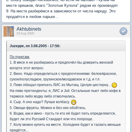
месте орешков, благо "Золотые Купола" рядом их производят.
9. На месте разберёмся в зависимости от числа народу. Это
продаётся в любом ларьке...
Akhtubinets
03 Aug 2005
Juzeppe, on 3.08.2005 - 17:56:
По пунктам:
1. В мясе я не разбираюсь и предпочёл бы доверить женской
когорте этот вопрос.
2. Вино. Надо определиться с предпочтениями: белое/красное,
сухое/полусладкое, грузинское/молдавское и т.д. и т.п.
3. Пиво обещал пригнать ЛИС из Мытищ. Целую цистерну...
На пиво претенденты: я, ЛИС и Juli. Остальные пьют либо кофе в
термосе либо водку либо отмолчались.
4. Сыр. А оно надо? Лучше колбасу.
5. Овощи-фрукты. Можно и без них обойтись.
6. Водка, как и вино - пусть те кто её будет пить определяются,
будет ли это Русский Стандарт или что попроще.
7. Колу можно купить на месте. Холоднее будет и таскать меньше
придётся...