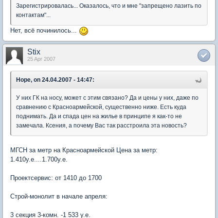
Зарегистрировалась... Оказалось, что и мне "запрещено лазить по
контактам"...
Нет, всё починилось...
Stix
25 Apr 2007
Hope, on 24.04.2007 - 14:47:
У них ГК на носу, может с этим связано? Да и цены у них, даже по
сравнению с Красноармейской, существенно ниже. Есть куда
поднимать. Да и спада цен на жилье в принципе я как-то не
замечала. Ксения, а почему Вас так расстроила эта новость?
МГСН за метр на Красноармейской Цена за метр:
1.410у.е....1.700у.е.
Проектсервис: от 1410 до 1700
Строй-монолит в начале апреля:
3 секция 3-комн. -1 533 у.е.