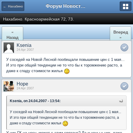
Форум Новостройки
← Нахабино
Нахабино. Красноармейская 72, 73.
«
Вперед
Назад
»
Ksenia
24 Apr 2007
У соседей на Новой Лесной пообещали повышение цен с 1 мая...
И это при общей тенденции не то что бы к торомжению расто, а
даже к спаду стоимости жилья
Hope
24 Apr 2007
Ksenia, on 24.04.2007 - 13:54:
У соседей на Новой Лесной пообещали повышение цен с 1 мая...
И это при общей тенденции не то что бы к торомжению расто, а
даже к спаду стоимости жилья
У них ГК на носу, может с этим связано? Да и цены у них, даже