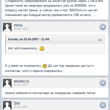
Славриэлта.Забронировали за 3000074в рублях,через 2 часа без
брони такая же квартира продавалась уже за 3000094, это к
вопросу насчёт брони ,а сейчас она стоит 3000114-это насчёт
повышения цен.Каждый месяц прибавляется 10$ за метр ...
mina
25 Apr 2007
Ksenia, on 25.04.2007 - 11:44:
Нет, всё починилось...
А у меня не починилось
До сих пор запрещен доступ к
контактам, хотя я зарегистрировалась
мелисса
25 Apr 2007
можно обменятся контактами на очередном собрание лично
Stix
25 Apr 2007