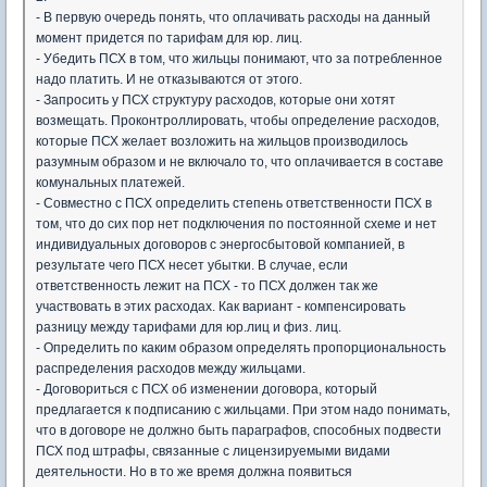
- В первую очередь понять, что оплачивать расходы на данный
момент придется по тарифам для юр. лиц.
- Убедить ПСХ в том, что жильцы понимают, что за потребленное
надо платить. И не отказываются от этого.
- Запросить у ПСХ структуру расходов, которые они хотят
возмещать. Проконтроллировать, чтобы определение расходов,
которые ПСХ желает возложить на жильцов производилось
разумным образом и не включало то, что оплачивается в составе
комунальных платежей.
- Совместно с ПСХ определить степень ответственности ПСХ в
том, что до сих пор нет подключения по постоянной схеме и нет
индивидуальных договоров с энергосбытовой компанией, в
результате чего ПСХ несет убытки. В случае, если
ответственность лежит на ПСХ - то ПСХ должен так же
участвовать в этих расходах. Как вариант - компенсировать
разницу между тарифами для юр.лиц и физ. лиц.
- Определить по каким образом определять пропорциональность
распределения расходов между жильцами.
- Договориться с ПСХ об изменении договора, который
предлагается к подписанию с жильцами. При этом надо понимать,
что в договоре не должно быть параграфов, способных подвести
ПСХ под штрафы, связанные с лицензируемыми видами
деятельности. Но в то же время должна появиться