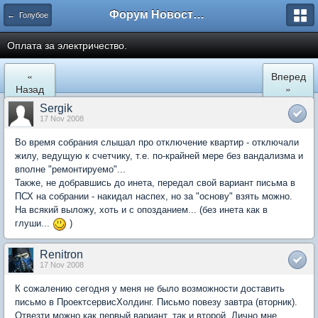
Форум Новостройки
← Голубое
Оплата за электричество.
«
Вперед
Назад
»
Sergik
17 Nov 2008
Во время собрания слышал про отключение квартир - отключали
жилу, ведущую к счетчику, т.е. по-крайней мере без вандализма и
вполне "ремонтируемо"...
Также, не добравшись до инета, передал свой вариант письма в
ПСХ на собрании - накидал наспех, но за "основу" взять можно.
На всякий выложу, хоть и с опозданием... (без инета как в
глуши...
)
Renitron
17 Nov 2008
К сожалению сегодня у меня не было возможности доставить
письмо в ПроектсервисХолдинг. Письмо повезу завтра (вторник).
Отвезти можно как первый вариант, так и второй. Лично мне