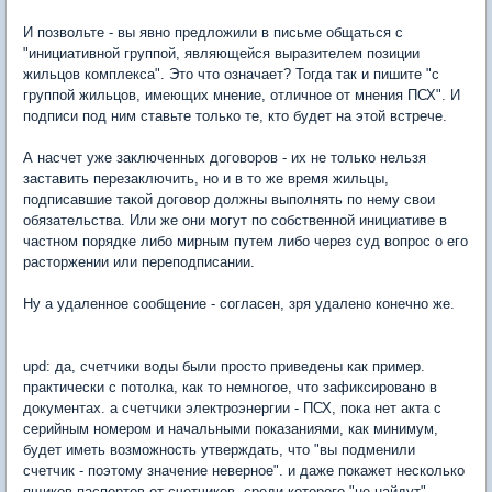
И позвольте - вы явно предложили в письме общаться с
"инициативной группой, являющейся выразителем позиции
жильцов комплекса". Это что означает? Тогда так и пишите "с
группой жильцов, имеющих мнение, отличное от мнения ПСХ". И
подписи под ним ставьте только те, кто будет на этой встрече.
А насчет уже заключенных договоров - их не только нельзя
заставить перезаключить, но и в то же время жильцы,
подписавшие такой договор должны выполнять по нему свои
обязательства. Или же они могут по собственной инициативе в
частном порядке либо мирным путем либо через суд вопрос о его
расторжении или переподписании.
Ну а удаленное сообщение - согласен, зря удалено конечно же.
upd: да, счетчики воды были просто приведены как пример.
практически с потолка, как то немногое, что зафиксировано в
документах. а счетчики электроэнергии - ПСХ, пока нет акта с
серийным номером и начальными показаниями, как минимум,
будет иметь возможность утверждать, что "вы подменили
счетчик - поэтому значение неверное". и даже покажет несколько
ящиков паспортов от счетчиков, среди которого "не найдут"