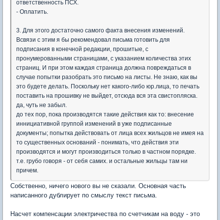
ответственность ПСХ.
- Оплатить.
3. Для этого достаточно самого факта внесения изменений.
Всвязи с этим я бы рекомендовал письма готовить для
подписания в конечной редакции, прошитые, с
пронумерованными страницами, с указанием количества этих
страниц. И при этом каждая страница должна повреждаться в
случае попытки разобрать это письмо на листы. Не знаю, как вы
это будете делать. Поскольку нет какого-либо юр.лица, то печать
поставить на прошивку не выйдет, отсюда вся эта свистопляска.
да, чуть не забыл.
до тех пор, пока производятся такие действия как то: внесение
иннициативной группой изменений в уже подписанные
документы; попытка действовать от лица всех жильцов не имея на
то существенных оснований - понимать, что действия эти
производятся и могут производиться только в частном порядке.
т.е. грубо говоря - от себя самих. и остальные жильцы там ни
причем.
Собственно, ничего нового вы не сказали. Основная часть
написанного дублирует по смыслу текст письма.
Насчет компенсации электричества по счетчикам на воду - это