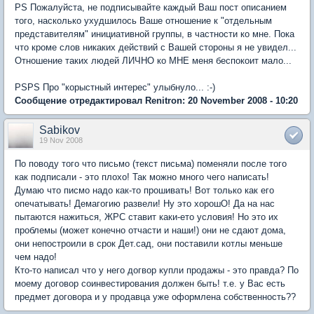
PS Пожалуйста, не подписывайте каждый Ваш пост описанием
того, насколько ухудшилось Ваше отношение к "отдельным
представителям" инициативной группы, в частности ко мне. Пока
что кроме слов никаких действий с Вашей стороны я не увидел...
Отношение таких людей ЛИЧНО ко МНЕ меня беспокоит мало...
PSPS Про "корыстный интерес" улыбнуло... :-)
Сообщение отредактировал Renitron: 20 November 2008 - 10:20
Sabikov
19 Nov 2008
По поводу того что письмо (текст письма) поменяли после того
как подписали - это плохо! Так можно много чего написать!
Думаю что писмо надо как-то прошивать! Вот только как его
опечатывать! Демагогию развели! Ну это хорошО! Да на нас
пытаются нажиться, ЖРС ставит каки-ето условия! Но это их
проблемы (может конечно отчасти и наши!) они не сдают дома,
они непостроили в срок Дет.сад, они поставили котлы меньше
чем надо!
Кто-то написал что у него догвор купли продажы - это правда? По
моему договор соинвестирования должен быть! т.е. у Вас есть
предмет договора и у продавца уже оформлена собственность??