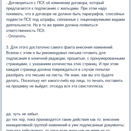
- Договориться с ПСХ об изменении договора, который
предлагается к подписанию с жильцами. При этом надо
понимать, что в договоре не должно быть параграфов, способных
подвести ПСХ под штрафы, связанные с лицензируемыми видами
деятельности. Но в то же время должна появиться
ответственность ПСХ.
- Оплатить.
3. Для этого достаточно самого факта внесения изменений.
Всвязи с этим я бы рекомендовал письма готовить для
подписания в конечной редакции, прошитые, с пронумерованными
страницами, с указанием количества этих страниц. И при этом
каждая страница должна повреждаться в случае попытки
разобрать это письмо на листы. Не знаю, как вы это будете
делать. Поскольку нет какого-либо юр.лица, то печать поставить
на прошивку не выйдет, отсюда вся эта свистопляска.
да, чуть не забыл.
до тех пор, пока производятся такие действия как то: внесение
иннициативной группой изменений в уже подписанные документы;
попытка действовать от лица всех жильцов не имея на то