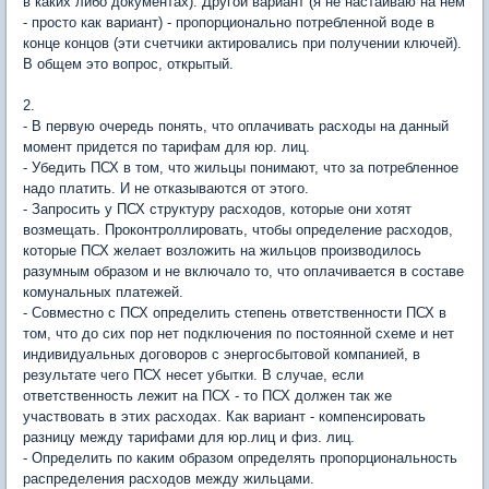
в каких либо документах). Другой вариант (я не настаиваю на нем
- просто как вариант) - пропорционально потребленной воде в
конце концов (эти счетчики актировались при получении ключей).
В общем это вопрос, открытый.
2.
- В первую очередь понять, что оплачивать расходы на данный
момент придется по тарифам для юр. лиц.
- Убедить ПСХ в том, что жильцы понимают, что за потребленное
надо платить. И не отказываются от этого.
- Запросить у ПСХ структуру расходов, которые они хотят
возмещать. Проконтроллировать, чтобы определение расходов,
которые ПСХ желает возложить на жильцов производилось
разумным образом и не включало то, что оплачивается в составе
комунальных платежей.
- Совместно с ПСХ определить степень ответственности ПСХ в
том, что до сих пор нет подключения по постоянной схеме и нет
индивидуальных договоров с энергосбытовой компанией, в
результате чего ПСХ несет убытки. В случае, если
ответственность лежит на ПСХ - то ПСХ должен так же
участвовать в этих расходах. Как вариант - компенсировать
разницу между тарифами для юр.лиц и физ. лиц.
- Определить по каким образом определять пропорциональность
распределения расходов между жильцами.