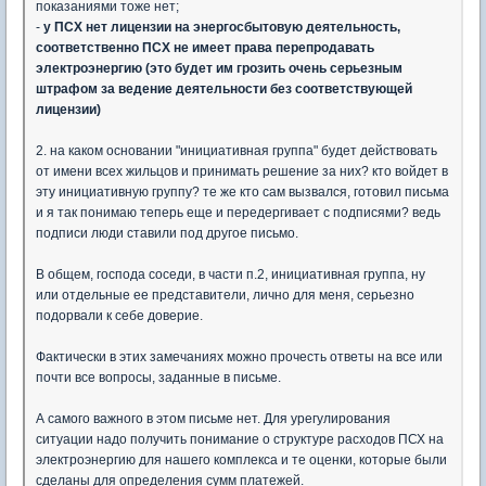
показаниями тоже нет;
-
у ПСХ нет лицензии на энергосбытовую деятельность,
соответственно ПСХ не имеет права перепродавать
электроэнергию (это будет им грозить очень серьезным
штрафом за ведение деятельности без соответствующей
лицензии)
2. на каком основании "инициативная группа" будет действовать
от имени всех жильцов и принимать решение за них? кто войдет в
эту инициативную группу? те же кто сам вызвался, готовил письма
и я так понимаю теперь еще и передергивает с подписями? ведь
подписи люди ставили под другое письмо.
В общем, господа соседи, в части п.2, инициативная группа, ну
или отдельные ее представители, лично для меня, серьезно
подорвали к себе доверие.
Фактически в этих замечаниях можно прочесть ответы на все или
почти все вопросы, заданные в письме.
А самого важного в этом письме нет. Для урегулирования
ситуации надо получить понимание о структуре расходов ПСХ на
электроэнергию для нашего комплекса и те оценки, которые были
сделаны для определения сумм платежей.