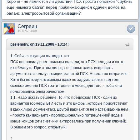
Короче - не являются ли действия ПСХ просто попыткой "срубить
еще немного бабла" перед приближающейся сдачей домов на
баланс электросбытовой организации?
Сегреич
19 Nov 2008
pzelensky, on 19.11.2008 - 13:24:
1. Сейчас ситуация выглядит так:
ПСХ попросил денег - жильцы сказали, что ПСХ негодяи и хотят
их обмануть. При этом жильцы не попытались испросить
аргументов в пользу позиции, занятой ПСХ. Несколько некрасиво.
Хотя бы потому, что жильцы даже не задумываются над тем,
сколько именно ПСХ тратит денег в месяц для того, чтобы они
пользовались электричеством.
1.1. Надо искать решение. То, что предложил ПСХ - один из
вариантов (обмеры БТИ есть и это цифры, которые присутствуют
в каких либо документах). Другой вариант (я не настаиваю на нем
- просто как вариант) - пропорционально потребленной воде в
конце концов (эти счетчики актировались при получении ключей).
В общем это вопрос, открытый.
2.