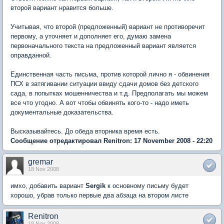
второй вариант нравится больше.
Учитывая, что второй (предложенный) вариант не противоречит
первому, а уточняет и дополняет его, думаю замена
первоначального текста на предложенный вариант является
оправданной.
Единственная часть письма, против которой лично я - обвинения
ПСХ в затягивании ситуации ввиду сдачи домов без детского
сада, в попытках мошенничества и т.д. Предполагать мы можем
все что угодно. А вот чтобы обвинять кого-то - надо иметь
документальные доказательства.
Высказывайтесь. До обеда вторника время есть.
Сообщение отредактировал Renitron: 17 November 2008 - 22:20
gremar
18 Nov 2008
имхо, добавить вариант
Sergik
к основному письму будет
хорошо, убрав только первые два абзаца на втором листе
Renitron
18 Nov 2008