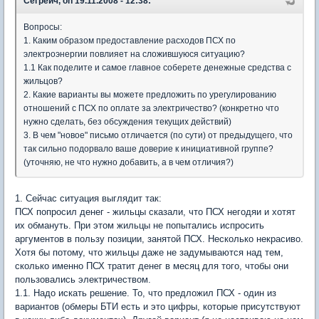
Сегреич, on 19.11.2008 - 12:38:
Вопросы:
1. Каким образом предоставление расходов ПСХ по
электроэнергии повлияет на сложившуюся ситуацию?
1.1 Как поделите и самое главное соберете денежные средства с
жильцов?
2. Какие варианты вы можете предложить по урегулированию
отношений с ПСХ по оплате за электричество? (конкретно что
нужно сделать, без обсуждения текущих действий)
3. В чем "новое" письмо отличается (по сути) от предыдущего, что
так сильно подорвало ваше доверие к инициативной группе?
(уточняю, не что нужно добавить, а в чем отличия?)
1. Сейчас ситуация выглядит так:
ПСХ попросил денег - жильцы сказали, что ПСХ негодяи и хотят
их обмануть. При этом жильцы не попытались испросить
аргументов в пользу позиции, занятой ПСХ. Несколько некрасиво.
Хотя бы потому, что жильцы даже не задумываются над тем,
сколько именно ПСХ тратит денег в месяц для того, чтобы они
пользовались электричеством.
1.1. Надо искать решение. То, что предложил ПСХ - один из
вариантов (обмеры БТИ есть и это цифры, которые присутствуют