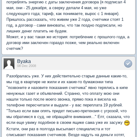
потреблять энергию с даты заключения договора (я подписал 4
мая, они - 25 декабря, а сверку делали 4 мая, но уже
следующего года; тариф, как понимаете, вырос с 1 января).
Пришлось рассказать, что живем уже 2 года, счетчики стоят 1
год, а договор - сами виноваты, что так поздно подписали, но
лишних денег платить не будем.
Может, и у вас такая же история: потребление с прошлого года, а
договор ими заключен гораздо позже, чем реально включен
счетчик?
Byaka
08 Dec 2008
Разобралась уже. У них действительно старые данные какие-то,
мы год в квартире не жили и их какие-то бумажонки типа
"позвоните и назовите показания счетчика" явно терялись в кипе
ненужных газет и объявлений. Странно, что оплату мою они
нашли только после моего звонка, прямо пока я висела на
телефоне пересчитали и выдали - у вас переплата 19 рублей.
"Только если вам опять придет письмо-претензия с угрозой, что
мы обратимся в суд, не обращайте внимания..." Епт, сказала, что
если еще увижу подобное в своем ящике сама уже их засужу
Кстати, они раз в полгода высылают специалиста и тот
списывает показания счетчиков. Везде надуть на деньги хотят,