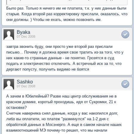
Было раз. Только я ничего им не платила, т.к. у них данные были
старые. Когда второй раз корректировку прислали, оказалось, что
они должны. ) Чтобы не ехать, можно позвонить им.
Byaka
07 Dec 2008
завтра звонить буду, они просто уже второй раз прислали
письмо... Почему я должна время свое тратить из-за того, что у
них какие-то странные данные - не понятно. Грозятся в суд
подать и электричество отключить. А встречный иск за то, что
дергают попусту, получить видимо не боятся
Sashko
07 Dec 2008
А зачем в Юбилейный? Разве наш центр обслуживания не в
красном домике, коротый проходишь, идя от Сукромки, 21 к
остановке?
Счетчик наверняка снял данные, когда у вас накопился долг,
либо вы оплатили, но платеж "разминулся" на 1-2 дня с
обработкой данных в Мосэнерго. А еще в самом начале наших
взаимоотношений МЭ почему-то решил, что мы начали