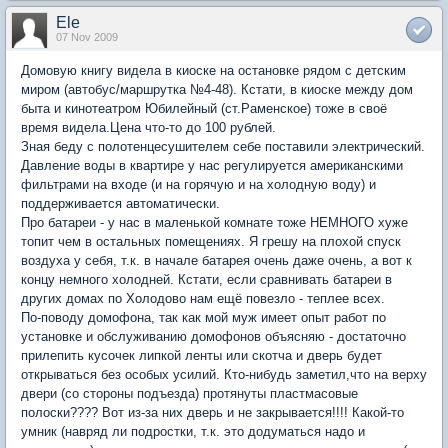
Ele
07 Nov 2009
Домовую книгу видела в киоске на остановке рядом с детским
миром (автобус/маршрутка №4-48). Кстати, в киоске между дом
быта и кинотеатром Юбилейный (ст.Раменское) тоже в своё
время видела.Цена что-то до 100 рублей.
Зная беду с полотенцесушителем себе поставили электрический.
Давление воды в квартире у нас регулируется американскими
фильтрами на входе (и на горячую и на холодную воду) и
поддерживается автоматически.
Про батареи - у нас в маленькой комнате тоже НЕМНОГО хуже
топит чем в остальных помещениях. Я грешу на плохой спуск
воздуха у себя, т.к. в начале батарея очень даже очень, а вот к
концу немного холодней. Кстати, если сравнивать батареи в
других домах по Холодово нам ещё повезло - теплее всех.
По-поводу домофона, так как мой муж имеет опыт работ по
установке и обслуживанию домофонов объясняю - достаточно
прилепить кусочек липкой ленты или скотча и дверь будет
открываться без особых усилий. Кто-нибудь заметил,что на верху
двери (со стороны подъезда) протянуты пластмасовые
полоски???? Вот из-за них дверь и не закрывается!!!! Какой-то
умник (навряд ли подростки, т.к. это додуматься надо и