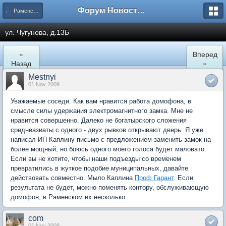
Форум Новостройки
← Раменское
ул. Чугунова, д.13Б
«
Вперед
Назад
»
Mestnyi
01 Nov 2009
Уважаемые соседи. Как вам нравится работа домофона, в
смысле силы удержания электромагнитного замка. Мне не
нравится совершенно. Далеко не богатырского сложения
среднеазиаты с одного - двух рывков открывают дверь. Я уже
написал ИП Каплину письмо с предложением заменить замок на
более мощный, но боюсь одного моего голоса будет маловато.
Если вы не хотите, чтобы наши подъезды со временем
превратились в жуткое подобие муниципальных, давайте
действовать совместно. Мыло Каплина
Проф Гарант
. Если
результата не будет, можно поменять контору, обслуживающую
домофон, в Раменском их несколько.
com
01 Nov 2009