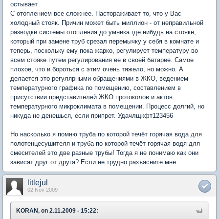
остывает.
С отоплением все сложнее. Настораживает то, что у Вас
холодный стояк. Причин может быть миллион - от неправильной
разводки системы отопления до умника где нибудь на стояке,
который при замене труб срезал перемычку у себя в комнате и
теперь, поскольку ему пока жарко, регулирует температуру во
всем стояке путем регулирования ее в своей батарее. Самое
плохое, что и бороться с этим очень тяжело, но можно. А
делается это регулярными обращениями в ЖКО, ведением
температурного графика по помещению, составлением в
присутствии представителей ЖКО протоколов и актов
температурного микроклимата в помещении. Процесс долгий, но
никуда не денешься, если припрет. Удачлщкфт123456
Но насколько я помню труба по которой течёт горячая вода для
полотенцесушителя и труба по которой течёт горячая водя для
смесителей это две разные трубы! Тогда я не понимаю как они
зависят друг от друга? Если не трудно разъясните мне.
litlejul
02 Nov 2009
KORAN, on 2.11.2009 - 15:22: