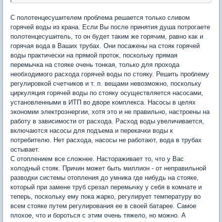
С полотенцесушителем проблема решается только сливом
горячей воды из крана. Если Вы после принятия душа потрогаете
полотенцесушитель, то он будет таким же горячим, равно как и
горячая вода в Ваших трубах. Они посажены на стояк горячей
воды практически на прямой проток, поскольку прямая
перемычка на стояке очень тонкая, только для прохода
необходимого расхода горячей воды по стояку. Решить проблему
регулировкой счетчиков и т. п. вещами невозможно, поскольку
циркуляция горячей воды по стояку осуществляется насосами,
установленными в ИТП во дворе комплекса. Насосы в целях
экономии электроэнергии, хотя это и не правильно, настроены на
работу в зависимости от расхода. Расход воды увеличивается,
включаются насосы для подъема и перекачки воды к
потребителю. Нет расхода, насосы не работают, вода в трубах
остывает.
С отоплением все сложнее. Настораживает то, что у Вас
холодный стояк. Причин может быть миллион - от неправильной
разводки системы отопления до умника где нибудь на стояке,
который при замене труб срезал перемычку у себя в комнате и
теперь, поскольку ему пока жарко, регулирует температуру во
всем стояке путем регулирования ее в своей батарее. Самое
плохое, что и бороться с этим очень тяжело, но можно. А