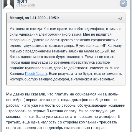
bjorn
03 Nov 2009
Mestnyi, on 1.11.2009 - 19:51:
Уважаемые соседи. Как вам нравится работа домофона, в смысле
силы удержания электромагнитного замка. Мне не нравится
совершенно. Далеко не богатырского сложения среднеазиаты с
одного - двух рывков открывают дверь. Я уже написал ИП Каплину
письмо с предложением заменить замок на более мощный, но
боюсь одного моего голоса будет маловато. Если вы не хотите,
чтобы наши подъезды со временем превратились в жуткое
подобие муниципальных, давайте действовать совместно. Мыло
Каплина
Проф Гарант
. Если результата не будет, можно поменять
контору, обслуживающую домофон, в Раменском их несколько.
Мы давно им сказали, что платить не собираемся ни за июль-
сентябрь ( первая квитанция), когда домофон вообще еще не
работал - это уже наглость со стороны обслуживающей компании
- требовать за первые 3 месяца оплату. Ни за последующие
месяцы, т.к. как было уже сказано, это - совсем не домофон. В-
третьих, еще одна наглость со стороны компании - требовать
оплатить вперед аж по декабрь включительно ( вторая