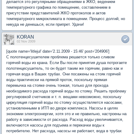
делается это регулярными обращениями в ЖКО, ведением
температурного графика по помещению, составлением в
присутствии представителей ЖКО протоколов и актов
температурного микроклимата в помещении. Процесс долгий, но
никуда не денешься, если припрет. Удачи!
KORAN
02 Nov 2009
[quote name='litlejul' date='2.11.2009 - 15:46' post='204906']
С полотенцесушителем проблема решается только сливом
горячей воды из крана. Если Вы после принятия душа потрогаете
полотенцесушитель, то он будет таким же горячим, равно как и
горячая вода в Ваших трубах. Они посажены на стояк горячей
воды практически на прямой проток, поскольку прямая
перемычка на стояке очень тонкая, только для прохода
необходимого расхода горячей воды по стояку. Решить проблему
регулировкой счетчиков и т. п. вещами невозможно, поскольку
циркуляция горячей воды по стояку осуществляется насосами,
установленными в ИТП во дворе комплекса. Насосы в целях
экономии электроэнергии, хотя это и не правильно, настроены на
работу в зависимости от расхода. Расход воды увеличивается,
включаются насосы для подъема и перекачки воды к
потребителю. Нет расхода, насосы не работают, вода в трубах