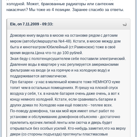
холодной. Может, бракованные радиаторы или сантехник
накасячил? Мы тоже из 4 позиции. Заранее спасибо за ответы.
Ele, on 7.11.2009 - 09:33:
Домовую книгу видела в киоске на остановке рядом с детским
миром (автобус/маршрутка №4-48). Кстати, в киоске между дом
быта и кинотеатром Юбилейный (ст.Раменское) тоже в своё
время видела.Цена что-то до 100 рублей.
Зная беду с полотенцесушителем себе поставили электрический.
Давление воды в квартире у нас регулируется американскими
фильтрами на входе (и на горячую и на холодную воду) и
поддерживается автоматически.
Про батареи - у нас в маленькой комнате тоже НЕМНОГО хуже
топит чем в остальных помещениях. Я грешу на плохой спуск
воздуха у себя, т.к. в начале батарея очень даже очень, а вот к
концу немного холодней. Кстати, если сравнивать батареи в
других домах по Холодово нам ещё повезло - теплее всех.
По-поводу домофона, так как мой муж имеет опыт работ по
установке и обслуживанию домофонов объясняю - достаточно
прилепить кусочек липкой ленты или скотча и дверь будет
открываться без особых усилий. Кто-нибудь заметил,что на верху
двери (со стороны подъезда) протянуты пластмасовые