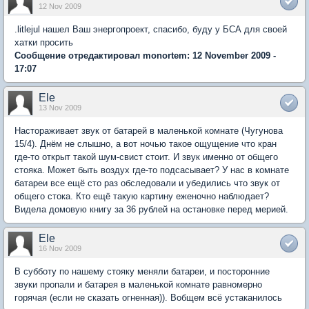
12 Nov 2009
.litlejul нашел Ваш энергопроект, спасибо, буду у БСА для своей
хатки просить
Сообщение отредактировал monortem: 12 November 2009 -
17:07
Ele
13 Nov 2009
Настораживает звук от батарей в маленькой комнате (Чугунова
15/4). Днём не слышно, а вот ночью такое ощущение что кран
где-то открыт такой шум-свист стоит. И звук именно от общего
стояка. Может быть воздух где-то подсасывает? У нас в комнате
батареи все ещё сто раз обследовали и убедились что звук от
общего стока. Кто ещё такую картину еженочно наблюдает?
Видела домовую книгу за 36 рублей на остановке перед мерией.
Ele
16 Nov 2009
В субботу по нашему стояку меняли батареи, и посторонние
звуки пропали и батарея в маленькой комнате равномерно
горячая (если не сказать огненная)). Вобщем всё устаканилось