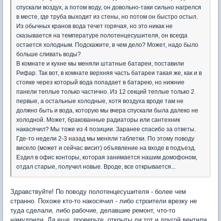
спускали воздух, а потом воду, он довольно-таки сильно нагрелся
в месте, где труба выходит из стены, но потом он быстро остыл.
Из обычных кранов вода течет горячая, но это никак не
сказывается на температуре полотенцесушителя, он всегда
остается холодным. Подскажите, в чем дело? Может, надо было
больше сливать воды?
В комнате и кухне мы меняли штатные батареи, поставили
Рифар. Так вот, в комнате верхняя часть батареи такая же, как и в
стояке через который вода попадает в батарею, но нижние
панели теплые только частично. Из 12 секций теплые только 2
первые, а остальные холодные, хотя воздуха вроде там не
должно быть и вода, которую мы вчера спускали была далеко не
холодной. Может, бракованные радиаторы или сантехник
накасячил? Мы тоже из 4 позиции. Заранее спасибо за ответы.
Где-то недели 2-3 назад мы меняли таблетки. По этому поводу
висело (может и сейчас висит) объявление на входе в подъезд.
Ездил в офис конторы, которая занимается нашим домофоном,
отдал старые, получил новые. Вроде, все открывается...
Здравствуйте! По поводу полотенцесушителя - более чем
странно. Похоже кто-то накосячил - либо строители врезку не
туда сделали, либо рабочие, делавшие ремонт, что-то
намудрили. Да еще, проверьте, открыты ли тот и другой вентили