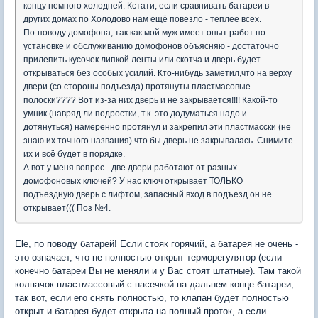
концу немного холодней. Кстати, если сравнивать батареи в
других домах по Холодово нам ещё повезло - теплее всех.
По-поводу домофона, так как мой муж имеет опыт работ по
установке и обслуживанию домофонов объясняю - достаточно
прилепить кусочек липкой ленты или скотча и дверь будет
открываться без особых усилий. Кто-нибудь заметил,что на верху
двери (со стороны подъезда) протянуты пластмасовые
полоски???? Вот из-за них дверь и не закрывается!!!! Какой-то
умник (навряд ли подростки, т.к. это додуматься надо и
дотянуться) намеренно протянул и закрепил эти пластмасски (не
знаю их точного названия) что бы дверь не закрывалась. Снимите
их и всё будет в порядке.
А вот у меня вопрос - две двери работают от разных
домофоновых ключей? У нас ключ открывает ТОЛЬКО
подъездную дверь с лифтом, запасный вход в подъезд он не
открывает((( Поз №4.
Ele, по поводу батарей! Если стояк горячий, а батарея не очень -
это означает, что не полностью открыт терморегулятор (если
конечно батареи Вы не меняли и у Вас стоят штатные). Там такой
колпачок пластмассовый с насечкой на дальнем конце батареи,
так вот, если его снять полностью, то клапан будет полностью
открыт и батарея будет открыта на полный проток, а если