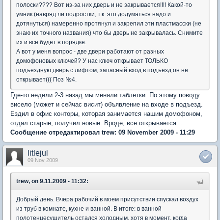
полоски???? Вот из-за них дверь и не закрывается!!!! Какой-то
умник (навряд ли подростки, т.к. это додуматься надо и
дотянуться) намеренно протянул и закрепил эти пластмасски (не
знаю их точного названия) что бы дверь не закрывалась. Снимите
их и всё будет в порядке.
А вот у меня вопрос - две двери работают от разных
домофоновых ключей? У нас ключ открывает ТОЛЬКО
подъездную дверь с лифтом, запасный вход в подъезд он не
открывает((( Поз №4.
Где-то недели 2-3 назад мы меняли таблетки. По этому поводу
висело (может и сейчас висит) объявление на входе в подъезд.
Ездил в офис конторы, которая занимается нашим домофоном,
отдал старые, получил новые. Вроде, все открывается...
Сообщение отредактировал trew: 09 November 2009 - 11:29
litlejul
09 Nov 2009
trew, on 9.11.2009 - 11:32:
Добрый день. Вчера рабочий в моем присутствии спускал воздух
из труб в комнате, кухне и ванной. В итоге: в ванной
полотенцесушитель остался холодным, хотя в момент, когда