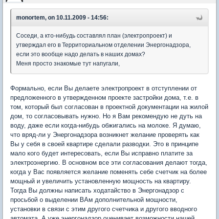
monortem, on 10.11.2009 - 14:56:
Соседи, а кто-нибудь составлял план (электропроект) и
утверждал его в Территориальном отделении Энергонадзора,
если это вообще надо делать в наших домах?
Меня просто знакомые тут напугали,
Формально, если Вы делаете электропроект в отступлении от
предложенного в утвержденном проекте застройки дома, т.е. в
том, который был согласован в проектной документации на жилой
дом, то согласовывать нужно. Но я Вам рекомендую не дуть на
воду, даже если когда-нибудь обжигались на молоке. Я думаю,
что вряд-ли у Энергонадзора возникнет желание проверять как
Вы у себя в своей квартире сделали разводки. Это в принципе
мало кого будет интересовать, если Вы исправно платите за
электроэнергию. В основном все эти согласования делают тогда,
когда у Вас появляется желание поменять себе счетчик на более
мощный и увеличить установленную мощность на квартиру.
Тогда Вы должны написать ходатайство в Энергонадзор с
просьбой о выделении ВАм дополнительной мощности,
установки в связи с этим другого счетчика и другого вводного
автомата. А уже энергонадзор оценивает возможности нашей