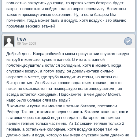
полностью закрутить до конца, то проток через батарею будет
закрыт полностью и пойдет только через перемычку. Возможны
также и промежуточные состояния. Ну, а если батареи Вы
поменяли, тогда может быть и воздух, хотя воздух - это обычно
проблема верхних этажей
trew
09 Nov 2009
Добрый день. Вчера рабочий в моем присутствии спускал воздух
из труб в комнате, кухне и ванной. В итоге: в ванной
полотенцесушитель остался холодным, хотя в момент, когда
спускали воздух, а потом воду, он довольно-таки сильно
нагрелся в месте, где труба выходит из стены, но потом он
быстро остыл. Из обычных кранов вода течет горячая, но это
никак не сказывается на температуре полотенцесушителя, он
всегда остается холодным. Подскажите, в чем дело? Может,
надо было больше сливать воды?
В комнате и кухне мы меняли штатные батареи, поставили
Рифар. Так вот, в комнате верхняя часть батареи такая же, как и
в стояке через который вода попадает в батарею, но нижние
панели теплые только частично. Из 12 секций теплые только 2
первые, а остальные холодные, хотя воздуха вроде там не
должно быть и вода, которую мы вчера спускали была далеко не