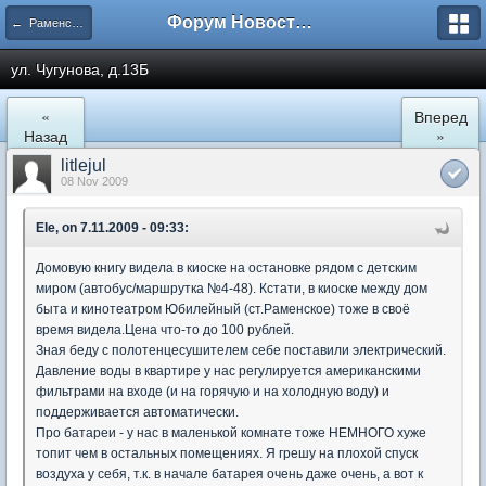
Форум Новостройки
← Раменское
ул. Чугунова, д.13Б
«
Вперед
Назад
»
litlejul
08 Nov 2009
Ele, on 7.11.2009 - 09:33:
Домовую книгу видела в киоске на остановке рядом с детским
миром (автобус/маршрутка №4-48). Кстати, в киоске между дом
быта и кинотеатром Юбилейный (ст.Раменское) тоже в своё
время видела.Цена что-то до 100 рублей.
Зная беду с полотенцесушителем себе поставили электрический.
Давление воды в квартире у нас регулируется американскими
фильтрами на входе (и на горячую и на холодную воду) и
поддерживается автоматически.
Про батареи - у нас в маленькой комнате тоже НЕМНОГО хуже
топит чем в остальных помещениях. Я грешу на плохой спуск
воздуха у себя, т.к. в начале батарея очень даже очень, а вот к