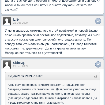
Ele, а у Вас как дела обстоят с полотенцесушителем в ванной???
Хорошо ли он греет или нет? Не знаете случаем, от чего это
зависит?
Ele
21 Dec 2009
У меня знакомые столкнулись с этой проблемой в первой башне,
плюс было практически постоянное подтекание, поэтому мы были
в курсе и поставили электрический полотенцесушитель. По-
поводу того что мало жильцов - сомневаюсь, т.к. вода гоняется
насосами, т.е. циркулирует. Да и из крана кипяток шпарит.
Наверное всё-таки что-то с утстановкой..
stdmap
21 Dec 2009
Ele, on 21.12.2009 - 16:07:
А мы регулярно проветриваем (поз.15/4).. Правда меняли
батареи, ставили итальянские Sira. Да и ремонт у нас не до конца
доделан, аккурат как раз наружние стены и не оштукатурены
(планируем заделать ГВЛ). Живём в квартире с начала ноября. Да
и вода в горячем кране кипяток шпарит(((.