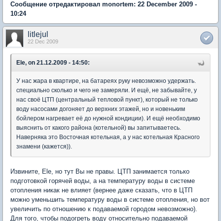
Сообщение отредактировал monortem: 22 December 2009 -
10:24
litlejul
22 Dec 2009
Ele, on 21.12.2009 - 14:50:
У нас жара в квартире, на батареях руку невозможно удержать.
специально сколько и чего не замеряли. И ещё, не забывайте, у
нас своё ЦТП (центральный тепловой пункт), который не только
воду насосами догоняет до верхних этажей, но и новеньким
бойлером нагревает её до нужной кондиции). И ещё необходимо
выяснить от какого района (котельной) вы запитываетесь.
Наверняка это Восточная котельная, а у нас котельная Красного
знамени (кажется)).
Извините, Ele, но тут Вы не правы. ЦТП занимается только
подготовкой горячей воды, а на температуру воды в системе
отопления никак не влияет (вернее даже сказать, что в ЦТП
можно уменьшить температуру воды в системе отопления, но вот
увеличить по отношению к подаваемой городом невозможно).
Для того, чтобы подогреть воду относительно подаваемой