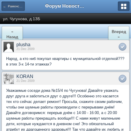
Форум Новостройки
← Раменское
ул. Чугунова, д.13Б
«
Вперед
Назад
»
plusha
21 Dec 2009
Народ, а кто ниб покупал квартиры с муниципальной отделкой???
в этих 3-х 14-ти этажках?
KORAN
21 Dec 2009
Уважаемые соседи дома №15/4 по Чугунова! Давайте уважать
друг друга и заботиться друг о друге!!! Особенно это касается
тех кто сейчас делает ремонт! Просьба, скажите своим рабочим,
чтобы они шумные работы производили с перерывами днём!
Давайте договоримся: перерыв днём с 14:00 - 16:00, а с 20:00
шумные работы прекращать вообще!!! С нами живут маленькие
дети, которые нуждаются в дневном сне! Это обязательный
атрибут их драгоценного здоровья!!! Так что давайте их любить и