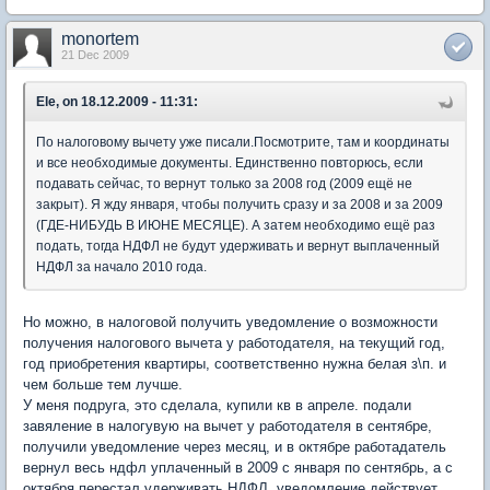
monortem
21 Dec 2009
Ele, on 18.12.2009 - 11:31:
По налоговому вычету уже писали.Посмотрите, там и координаты
и все необходимые документы. Единственно повторюсь, если
подавать сейчас, то вернут только за 2008 год (2009 ещё не
закрыт). Я жду января, чтобы получить сразу и за 2008 и за 2009
(ГДЕ-НИБУДЬ В ИЮНЕ МЕСЯЦЕ). А затем необходимо ещё раз
подать, тогда НДФЛ не будут удерживать и вернут выплаченный
НДФЛ за начало 2010 года.
Но можно, в налоговой получить уведомление о возможности
получения налогового вычета у работодателя, на текущий год,
год приобретения квартиры, соответственно нужна белая з\п. и
чем больше тем лучше.
У меня подруга, это сделала, купили кв в апреле. подали
завяление в налогувую на вычет у работодателя в сентябре,
получили уведомление через месяц, и в октябре работадатель
вернул весь ндфл уплаченный в 2009 с января по сентябрь, а с
октября перестал удерживать НДФЛ, уведомление действует