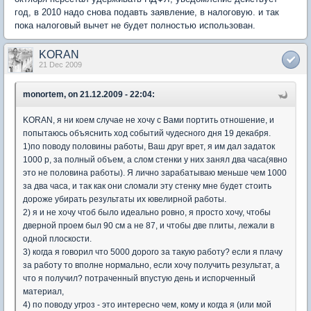
год, в 2010 надо снова подавть заявление, в налоговую. и так
пока налоговый вычет не будет полностью использован.
KORAN
21 Dec 2009
monortem, on 21.12.2009 - 22:04:
KORAN, я ни коем случае не хочу с Вами портить отношение, и
попытаюсь объяснить ход событий чудесного дня 19 декабря.
1)по поводу половины работы, Ваш друг врет, я им дал задаток
1000 р, за полный объем, а слом стенки у них занял два часа(явно
это не половина работы). Я лично зарабатываю меньше чем 1000
за два часа, и так как они сломали эту стенку мне будет стоить
дороже убирать результаты их ювелирной работы.
2) я и не хочу чтоб было идеально ровно, я просто хочу, чтобы
дверной проем был 90 см а не 87, и чтобы две плиты, лежали в
одной плоскости.
3) когда я говорил что 5000 дорого за такую работу? если я плачу
за работу то вполне нормально, если хочу получить результат, а
что я получил? потраченный впустую день и испорченный
материал,
4) по поводу угроз - это интересно чем, кому и когда я (или мой