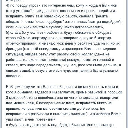
4) по поводу угроз - это интересно чем, кому и когда я (или мой
отец) угрожал? я им два часа, названивал и просил подойти и
исправить опять таки ювелирную работу, сначала "ребята
обедают" потом "счас подойдем" закончилось "завтра подойдем",
если они были заняты в субооту нахер договаривались,
5) слава богу если эти работяги, будут обиженные обходить
стороной мою квартиру, как они говорили они уже 6 квартир
отремонтировали, я не знаю мож день у ребят не удачный, но их
бригадир (который повидимому и приподнес Вам свое видение
ситуации), увидев результат работы своих коллег (даже не
работы а только 6 плит положили) цокнул, помотал головой и
сказал, что надо переделывать, и ушел, (все что было дальше, я
описал выше), в результате вся чудо компания и была успешно
послана.
Вобщем сижу читаю Ваше сообщение, и не могу понять в чем и
кого я обманул, задаток я им заплатил, кроме разбитой в порошок
3 метровой стены пеноблока они ни чего не сделали, испортили
пол мешка клея, 6 пазогребневых плит, исправлять никто не
пришел, исправляли мы своими силами до 9 вечера, (не
исправляли а разбирали и пытались очистить), и в добавок Вам в
уши льют, в чем претензии?
я буду в выходные пусть подойдет, объяснит мне я возмещю.