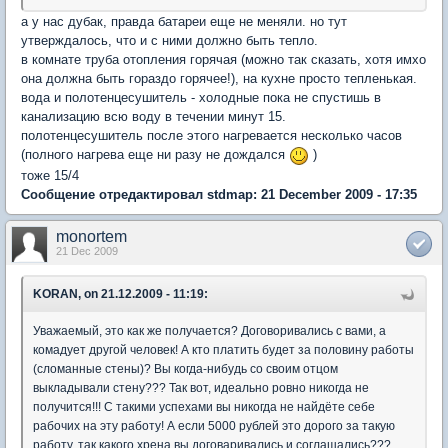
а у нас дубак, правда батареи еще не меняли. но тут
утверждалось, что и с ними должно быть тепло.
в комнате труба отопления горячая (можно так сказать, хотя имхо
она должна быть гораздо горячее!), на кухне просто тепленькая.
вода и полотенцесушитель - холодные пока не спустишь в
канализацию всю воду в течении минут 15.
полотенцесушитель после этого нагревается несколько часов
(полного нагрева еще ни разу не дождался
)
тоже 15/4
Сообщение отредактировал stdmap: 21 December 2009 - 17:35
monortem
21 Dec 2009
KORAN, on 21.12.2009 - 11:19:
Уважаемый, это как же получается? Договоривались с вами, а
комадует другой человек! А кто платить будет за половину работы
(сломанные стены)? Вы когда-нибудь со своим отцом
выкладывали стену??? Так вот, идеально ровно никогда не
получится!!! С такими успехами вы никогда не найдёте себе
рабочих на эту работу! А если 5000 рублей это дорого за такую
работу, так какого хрена вы договаривались и соглашались???