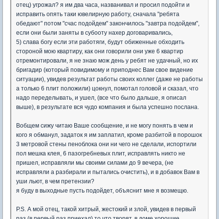
отец) угрожал? я им два часа, названивал и просил подойти и
исправить опять таки ювелирную работу, сначала "ребята
обедают" потом "счас подойдем" закончилось "завтра подойдем",
если они были заняты в субооту нахер договаривались,
5) слава богу если эти работяги, будут обиженные обходить
стороной мою квартиру, как они говорили они уже 6 квартир
отремонтировали, я не знаю мож день у ребят не удачный, но их
бригадир (который повидимому и приподнес Вам свое видение
ситуации), увидев результат работы своих коллег (даже не работы
а только 6 плит положили) цокнул, помотал головой и сказал, что
надо переделывать, и ушел, (все что было дальше, я описал
выше), в результате вся чудо компания и была успешно послана.
Вобщем сижу читаю Ваше сообщение, и не могу понять в чем и
кого я обманул, задаток я им заплатил, кроме разбитой в порошок
3 метровой стены пеноблока они ни чего не сделали, испортили
пол мешка клея, 6 пазогребневых плит, исправлять никто не
пришел, исправляли мы своими силами до 9 вечера, (не
исправляли а разбирали и пытались очистить), и в добавок Вам в
уши льют, в чем претензии?
я буду в выходные пусть подойдет, объяснит мне я возмещю.
P.S. А мой отец, такой хитрый, жестокий и злой, увидев в первый
раз (в первый раз приехал) то что творят, в доме хорошие,