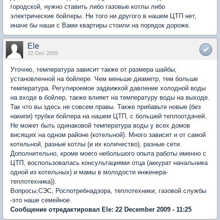
городской, нужно ставить либо газовые котлы либо
электрические бойлеры. Ни того ни другого в нашем ЦТП нет,
иначе бы наши с Вами квартиры стоили на порядок дороже.
Ele
22 Dec 2009
Уточню, температура зависит также от размера шайбы,
установленной на бойлере. Чем меньше диаметр, тем больше
температура. Регулироемое задвижкой давление холодной воды
на входе в бойлер, также влияет на температуру воды на выходе.
Так что вы здесь не совсем правы. Также прибавьте новые (без
накипи) трубки бойлера на нашем ЦТП, с большей теплоотдачей.
Не может быть одинаковой температура воды у всех домов
висящих на одном районе (котельной). Много зависит и от самой
котельной, разные котлы (и их количество), разные сети.
Дополнительно, кроме моего небольшого опыта работы именно с
ЦТП, воспользовалась консультациями отца (аккурат начальника
одной из котельных) и мамы в молодости инженера-
теплотехника)).
Вопросы,СЭС, Роспотребнадзора, теплотехники, газовой службы
-это наше семейное.
Сообщение отредактировал Ele: 22 December 2009 - 11:25