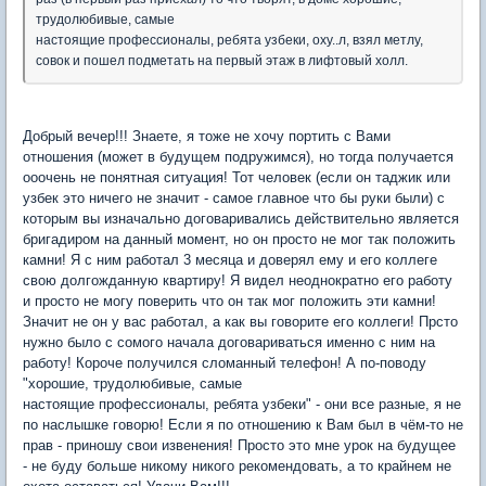
трудолюбивые, самые
настоящие профессионалы, ребята узбеки, оху..л, взял метлу,
совок и пошел подметать на первый этаж в лифтовый холл.
Добрый вечер!!! Знаете, я тоже не хочу портить с Вами
отношения (может в будущем подружимся), но тогда получается
ооочень не понятная ситуация! Тот человек (если он таджик или
узбек это ничего не значит - самое главное что бы руки были) с
которым вы изначально договаривались действительно является
бригадиром на данный момент, но он просто не мог так положить
камни! Я с ним работал 3 месяца и доверял ему и его коллеге
свою долгожданную квартиру! Я видел неоднократно его работу
и просто не могу поверить что он так мог положить эти камни!
Значит не он у вас работал, а как вы говорите его коллеги! Прсто
нужно было с сомого начала договариваться именно с ним на
работу! Короче получился сломанный телефон! А по-поводу
"хорошие, трудолюбивые, самые
настоящие профессионалы, ребята узбеки" - они все разные, я не
по наслышке говорю! Если я по отношению к Вам был в чём-то не
прав - приношу свои извенения! Просто это мне урок на будущее
- не буду больше никому никого рекомендовать, а то крайнем не