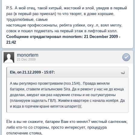
P.S. А мой отец, такой хитрый, жестокий и злой, увидев в первый
раз (в первый раз приехал) то что творят, в доме хорошие,
трудолюбивые, самые
настоящие профессионалы, ребята узбеки, оху..л, взял метлу,
совок и пошел подметать на первый этаж в лифтовый холл.
Сообщение отредактировал monortem: 21 December 2009 -
21:42
monortem
21 Dec 2009
Ele, on 21.12.2009 - 15:07:
А мы регулярно проветриваем (поз.15/4).. Правда меняли
батареи, ставили итальянские Sira. Да и ремонт у нас не до конца
доделан, аккурат как раз наружние стены и не оштукатурены
(планируем заделать ГВЛ). Живём в квартире с начала ноября. Да
и вода в горячем кране кипяток шпарит(((.
Ele а вы не скажите, батареи Вам кто менял? местный сантехник,
либо кто-то со стороны, просто интересует, процедура
отключение стояка,