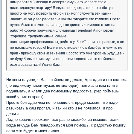
ним работал 3 месяца и доверял ему и его коллеге свою
долгожданную квартиру! Я видел неоднократно его работу и
просто не могу поверить что он так мог положить эти камни!
Значит не он у вас работал, а как вы говорите его коллеги! Прсто
нужно было с сомого начала договариваться именно с ним на
работу! Короче получился сломанный телефон! А по-поводу
"хорошие, трудолюбивые, самые
настоящие профессионалы, ребята узбеки" - они все разные, я не
по наслышке говорю! Если я по отношению к Вам был в чём-то не
прав - приношу свои извенения! Просто это мне урок на будущее -
не буду больше никому никого рекомендовать, а то крайнем не
охота оставаться! Удачи Вам!!!
Ни коем случае, я Вас крайнем не делаю, Бригадир и его коллега
(по видимому такой мужик не молодой), помогали нам плиты
поднимать, а клали два помоемому подростка, (хер поймешь
какой у них возраст).
Просто бригадир чем не понравился, вроде сказал, что надо
разбирать а сам пропал, и так ни кто и не появился, и про
деньги...
Ладно короче проехали, все равно спасибо, за помощь, если
когда нибудь Вам понадобиться моя помощь, с радостью помогу,
если это будет в моих силах.