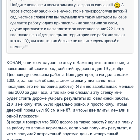
Найдите дешевле и посмотрим как у вас ровно сделают!!!
А
угроз в сторону рабочих не нужно, это не по-взрослому!!! детский
сад, честное слово! Или вы подумали что таким методом вы себе
сделаете работу: одних пригласили - не заплатили за слом,
других пригласите и не заплатите за восстановление??? Нет, у
вас такого не выйдет, теперь на территории все работяги знают
кто вы!!! Удачи вам, только больше не пишите сдесь просьб о
помощи!!!
KORAN, я ни коем случае не хочу с Вами портить отношение, и
попытаюсь объяснить ход событий чудесного дня 19 декабря.
1)по поводу половины работы, Ваш друг врет, я им дал задаток
1000 р, за полный объем, а слом стенки у них занял два
часа(явно это не половина работы). Я лично зарабатываю меньше
чем 1000 за два часа, и так как они сломали эту стенку мне
будет стоить дороже убирать результаты их ювелирной работы.
2) я и не хочу чтоб было идеально ровно, я просто хочу, чтобы
дверной проем был 90 см а не 87, и чтобы две плиты, лежали в
одной плоскости.
3) когда я говорил что 5000 дорого за такую работу? если я плачу
за работу то вполне нормально, если хочу получить результат, а
что я получил? потраченный впустую день и испорченный
материал,