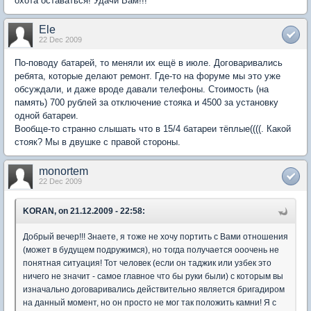
охота оставаться! Удачи Вам!!!
Ele
22 Dec 2009
По-поводу батарей, то меняли их ещё в июле. Договаривались
ребята, которые делают ремонт. Где-то на форуме мы это уже
обсуждали, и даже вроде давали телефоны. Стоимость (на
память) 700 рублей за отключение стояка и 4500 за установку
одной батареи.
Вообще-то странно слышать что в 15/4 батареи тёплые((((. Какой
стояк? Мы в двушке с правой стороны.
monortem
22 Dec 2009
KORAN, on 21.12.2009 - 22:58:
Добрый вечер!!! Знаете, я тоже не хочу портить с Вами отношения
(может в будущем подружимся), но тогда получается ооочень не
понятная ситуация! Тот человек (если он таджик или узбек это
ничего не значит - самое главное что бы руки были) с которым вы
изначально договаривались действительно является бригадиром
на данный момент, но он просто не мог так положить камни! Я с