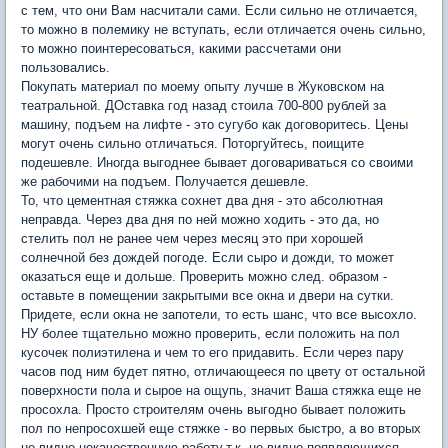
с тем, что они Вам насчитали сами. Если сильно не отличается,
то можно в полемику не вступать, если отличается очень сильно,
то можно поинтересоваться, какими рассчетами они
пользовались.
Покупать материал по моему опыту лучше в Жуковском на
театральной. ДОставка год назад стоила 700-800 рублей за
машину, подъем на лифте - это сугубо как договоритесь. Цены
могут очень сильно отличаться. Поторгуйтесь, поищите
подешевле. Иногда выгоднее бывает договариваться со своими
же рабочими на подъем. Получается дешевле.
То, что цементная стяжка сохнет два дня - это абсолютная
неправда. Через два дня по ней можно ходить - это да, но
стелить пол не ранее чем через месяц это при хорошей
солнечной без дождей погоде. Если сыро и дожди, то может
оказаться еще и дольше. Проверить можно след. образом -
оставьте в помещении закрытыми все окна и двери на сутки.
Придете, если окна не запотели, то есть шанс, что все высохло.
НУ более тщательно можно проверить, если положить на пол
кусочек полиэтилена и чем то его придавить. Если через пару
часов под ним будет пятно, отличающееся по цвету от остальной
поверхности пола и сырое на ощупь, значит Ваша стяжка еще не
просохла. Просто строителям очень выгодно бывает положить
пол по непросохшей еще стяжке - во первых быстро, а во вторых
не видно некачественную работу,т.к. не видно появляющихся