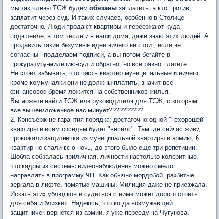
мы как члены ТСЖ будем
обязаны
заплатить, а кто против,
заплатит через суд. И таких случаев, особенно в Столице
достаточно. Люди продают квартиры и переезжают куда
подешевле, в том числе и в наши дома, даже знаю этих людей. А
продавить такие безумные идеи ничего не стоит, если не
согласны - подделаем подписи, а вы потом бегайте в
прокуратуру-милицию-суд и обратно, но все равно платите.
Не стоит забывать, что часть квартир муниципальные и ничего
кроме коммуналки они не должны платить, значит все
финансовое бремя ложится на собственников жилья.
Вы можете найти ТСЖ или руководителя для ТСЖ, с которым
все вышеизложенное нас минует??????????
2. Консъерж не гарантия порядка, достаточно одной "нехорошей"
квартиры и всем соседям будет "весело". Там где сейчас живу,
провожали защитничка из муниципальной квартиры в армию, 6
квартир не спали всю ночь, до этого было еще три репетиции.
Шобла собралась приличная, личности настолько колоритные,
что кадры из системы видеонаблюдения можно смело
направлять в программу ЧП. Как обычно мордобой, разбитые
зеркала в лифте, помятые машины. Милиция даже не приезжала.
Искать этих ублюдков и судиться с ними может дорого стоить
для себя и близких. Надеюсь, что когда возмужавщий
защитничек вернется из армии, я уже перееду на Чугунова.