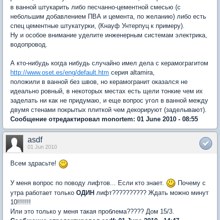
в ванной штукарить либо песчанно-цементной смесью (с
небольшим добавлением ПВА и цемента, по желанию) либо есть
спец цементные штукатурки, (Кнауф Унтерпуц к примеру).
Ну и особое внимание уделите инженерным системам электрика,
водопровод.
А кто-нибудь когда нибудь случайно имел дела с керамограгитом
http://www.oset.es/eng/default.htm
серия altamira,
положили в ванной без швов, но керамогранит оказался не
идеально ровный, в некоторых местах есть щели тонкие чем их
заделать ни как не придумаю, и еще вопрос угол в ванной между
двумя стенами покрытых плиткой чем декорируют (заделывают).
Сообщение отредактировал monortem: 01 June 2010 - 08:55
asdf
01 Jun 2010
Всем здрасьте!
У меня вопрос по поводу лифтов... Если кто знает.
Почему с
утра работает только
ОДИН
лифт?????????? Ждать можно минут
10!!!!!!!
Или это только у меня такая проблема????? Дом 15/3.