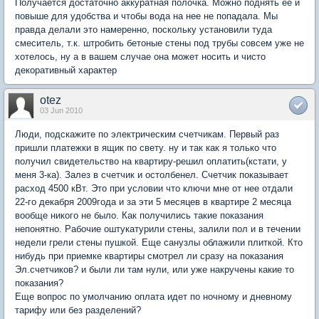
Получается достаточно аккуратная полочка. Можно поднять ее и
повыше для удобства и чтобы вода на нее не попадала. Мы
правда делали это намеренно, поскольку установили туда
смеситель, т.к. штробить бетоные стены под трубы совсем уже не
хотелось, ну а в вашем случае она может носить и чисто
декоративный характер
otez
03 Jun 2010
Люди, подскажите по электрическим счетчикам. Первый раз
пришли платежки в ящик по свету. ну и так как я только что
получил свидетельство на квартиру-решил оплатить(кстати, у
меня 3-ка). Залез в счетчик и остолбенел. Счетчик показывает
расход 4500 кВт. Это при условии что ключи мне от нее отдали
22-го декабря 2009года и за эти 5 месяцев в квартире 2 месяца
вообще никого не было. Как получились такие показания
непонятно. Рабочие оштукатурили стены, залили пол и в течении
недели грели стены пушкой. Еще санузлы облажили плиткой. Кто
нибудь при приемке квартиры смотрел ли сразу на показания
Эл.счетчиков? и были ли там нули, или уже накручены какие то
показания?
Еще вопрос по умолчанию оплата идет по ночному и дневному
тарифу или без разделений?