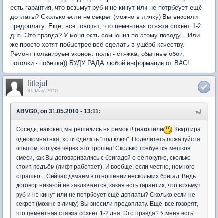
есть гарантия, что возьмут руб и не кинут или не потрбеует ещё
доплаты? Сколько если не секрет (можно в личку) Вы вносили
предоплату. Ещё, все говорят, что цементная стяжка сохнет 1-2
дня. Это правда? У меня есть сомнения по этому поводу... Или
же просто хотят побыстрее всё сделать в ушёрб качеству.
Ремонт поланируем эконом: полы - стяжка, обычные обои,
потолки - побелка)) БУДУ РАДА любой информации от ВАС!
litlejul
31 May 2010
ABVGD, on 31.05.2010 - 13:11:
Соседи, наконец мы решились на ремонт! (накопили
Квартира
однокомнатная, хоти сделать "под ключ". Поделитесь пожалуйста
опытом, кто уже через это прошёл! Сколько требуется мешков
смеси, как Вы договаривались с бригадой о её покупке, сколько
стоит подъём (лифт работает). И вообще, если честно, немного
страшно... Сейчас думаем в отношении нескольких бригад. Ведь
договор никакой не заключается, какая есть гарантия, что возьмут
руб и не кинут или не потрбеует ещё доплаты? Сколько если не
секрет (можно в личку) Вы вносили предоплату. Ещё, все говорят,
что цементная стяжка сохнет 1-2 дня. Это правда? У меня есть