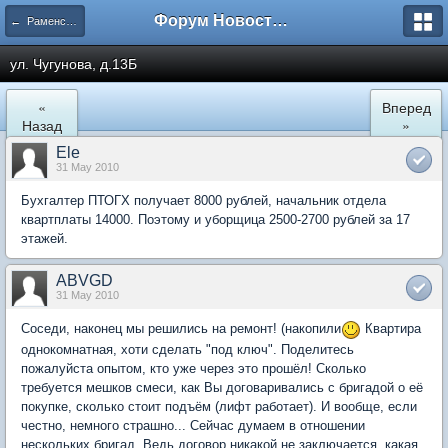
Форум Новостройки
← Раменское
ул. Чугунова, д.13Б
«
Вперед
Назад
»
Ele
31 May 2010
Бухгалтер ПТОГХ получает 8000 рублей, начальник отдела
квартплаты 14000. Поэтому и уборщица 2500-2700 рублей за 17
этажей.
ABVGD
31 May 2010
Соседи, наконец мы решились на ремонт! (накопили
Квартира
однокомнатная, хоти сделать "под ключ". Поделитесь
пожалуйста опытом, кто уже через это прошёл! Сколько
требуется мешков смеси, как Вы договаривались с бригадой о её
покупке, сколько стоит подъём (лифт работает). И вообще, если
честно, немного страшно... Сейчас думаем в отношении
нескольких бригад. Ведь договор никакой не заключается, какая