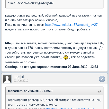
знаю насколько он жидкотекучий
керамогранит рельефный, обычной затиркой все остается на нем,
и снять эту затирку оочень сложно,
Пока останивился на этом
http://www.litokol.r...57&record_id=27
поеду в магазин посмотрю что это такое, буду пробовать.
litlejul
вы все знаете, может поможете, у нас размер санузла 176,
а длина ванны 170, ванну поставили вплотную к двум стенам. До
третьей стены получился промежуток 6 см между ванной и
стеной (на которой уже лежит плитка),
, как ее заделать
желательно плиткой,
Сообщение отредактировал monortem: 02 June 2010 - 12:53
litlejul
02 Jun 2010
monortem, on 2.06.2010 - 13:53:
керамогранит рельефный, обычной затиркой все остается на нем,
и снять эту затирку оочень сложно,