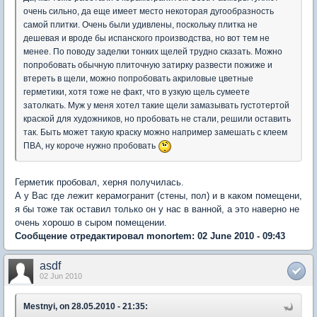
очень сильно, да еще имеет место некоторая дугообразность
самой плитки. Очень были удивлены, поскольку плитка не
дешевая и вроде бы испанского производства, но вот тем не
менее. По поводу заделки тонких щелей трудно сказать. Можно
попробовать обычную плиточную затирку развести пожиже и
втереть в щели, можно попробовать акриловые цветные
герметики, хотя тоже не факт, что в узкую щель сумеете
затолкать. Муж у меня хотел такие щели замазывать густотертой
краской для художников, но пробовать не стали, решили оставить
так. Быть может такую краску можно например замешать с клеем
ПВА, ну короче нужно пробовать
Герметик пробовал, херня получилась.
А у Вас где лежит керамогранит (стены, пол) и в каком помещени,
я бы тоже так оставил только он у нас в ванной, а это наверно не
очень хорошо в сыром помещении.
Сообщение отредактировал monortem: 02 June 2010 - 09:43
asdf
02 Jun 2010
Mestnyi, on 28.05.2010 - 21:35: