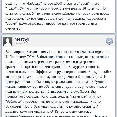
сказать, что "бабушка" на все 100% знает кто "свой", а кто
"чужой". Уж не знаю как они всех запомнили из 96 квартир. Но
факт есть факт. У них стоит видеонаблюдение территории перед
подъездом, так вот они всегда знают чья машина подъехала и
"своим" даже открывают дверь, когда у тебя руки заняты
сумками.
Mestnyi
04 Jun 2010
Все здорово и замечательно, но к сожалению слишком идеально.
1. По поводу ТСЖ. В
большинстве
своем люди, стремящиеся к
власти, по своим моральным принципам не выдерживают
критики, проще говоря либо жулики, либо дураки, которым
хочется порулить. Эффективно руководить тяжелый труд и найти
такого руководителя, к тому же порядочного большая удача. К
примеру, в свою собственную организацию вы вряд ли будете
искать гендиректора по объявлению, давать ему печать, право
подписи и распоряжаться банковским счетом. Здесь Вы
предлагаете создать ТСЖ, дать власть "активным" или при
"баблосах", перечислять деньги на счет и ждать...... Как пел
Высоцкий "Пусть безумная идея, вы не ругайте сгоряча.."
давайте заменим лифты на OTIS, установим систему
видеонаблюдения во всем доме, наймем охрану и т д. За все это