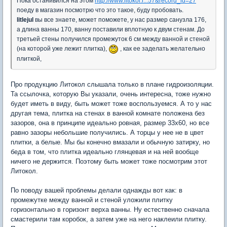
Пока останивился на этом
http://www.litokol.r...57&record_id=27
поеду в магазин посмотрю что это такое, буду пробовать.
litlejul
вы все знаете, может поможете, у нас размер санузла 176,
а длина ванны 170, ванну поставили вплотную к двум стенам. До
третьей стены получился промежуток 6 см между ванной и стеной
(на которой уже лежит плитка),
, как ее заделать желательно
плиткой,
Про продукцию Литокол слышала только в плане гидроизоляции.
Та ссылочка, которую Вы указали, очень интересна, тоже нужно
будет иметь в виду, быть может тоже воспользуемся. А то у нас
другая тема, плитка на стенах в ванной комнате положена без
зазоров, она в принципе идеально ровная, размер 33х60, но все
равно зазоры небольшие получились. А торцы у нее не в цвет
плитки, а белые. Мы бы конечно вмазали и обычную затирку, но
беда в том, что плитка идеально глянцевая и на ней вообще
ничего не держится. Поэтому быть может тоже посмотрим этот
Литокол.
По поводу вашей проблемы делали однажды вот как: в
промежутке между ванной и стеной уложили плитку
горизонтально в горизонт верха ванны. Ну естественно сначала
смастерили там коробок, а затем уже на него наклеили плитку.