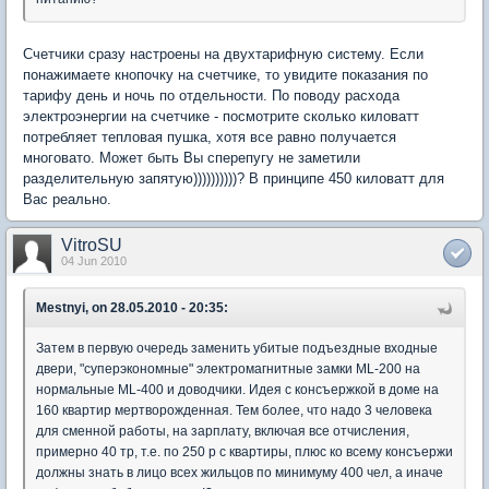
Счетчики сразу настроены на двухтарифную систему. Если
понажимаете кнопочку на счетчике, то увидите показания по
тарифу день и ночь по отдельности. По поводу расхода
электроэнергии на счетчике - посмотрите сколько киловатт
потребляет тепловая пушка, хотя все равно получается
многовато. Может быть Вы сперепугу не заметили
разделительную запятую))))))))))? В принципе 450 киловатт для
Вас реально.
VitroSU
04 Jun 2010
Mestnyi, on 28.05.2010 - 20:35:
Затем в первую очередь заменить убитые подъездные входные
двери, "суперэкономные" электромагнитные замки ML-200 на
нормальные ML-400 и доводчики. Идея с консъержкой в доме на
160 квартир мертворожденная. Тем более, что надо 3 человека
для сменной работы, на зарплату, включая все отчисления,
примерно 40 тр, т.е. по 250 р с квартиры, плюс ко всему консъержи
должны знать в лицо всех жильцов по минимуму 400 чел, а иначе