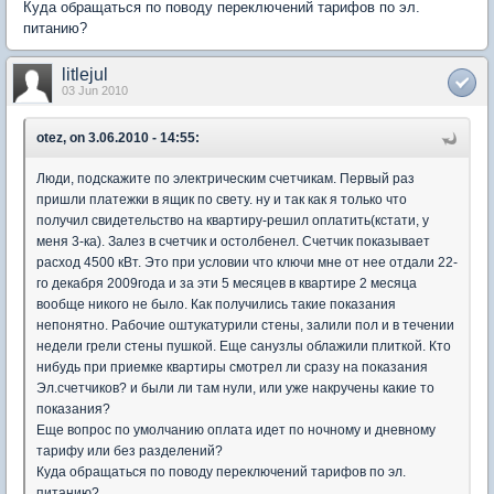
Куда обращаться по поводу переключений тарифов по эл.
питанию?
litlejul
03 Jun 2010
otez, on 3.06.2010 - 14:55:
Люди, подскажите по электрическим счетчикам. Первый раз
пришли платежки в ящик по свету. ну и так как я только что
получил свидетельство на квартиру-решил оплатить(кстати, у
меня 3-ка). Залез в счетчик и остолбенел. Счетчик показывает
расход 4500 кВт. Это при условии что ключи мне от нее отдали 22-
го декабря 2009года и за эти 5 месяцев в квартире 2 месяца
вообще никого не было. Как получились такие показания
непонятно. Рабочие оштукатурили стены, залили пол и в течении
недели грели стены пушкой. Еще санузлы облажили плиткой. Кто
нибудь при приемке квартиры смотрел ли сразу на показания
Эл.счетчиков? и были ли там нули, или уже накручены какие то
показания?
Еще вопрос по умолчанию оплата идет по ночному и дневному
тарифу или без разделений?
Куда обращаться по поводу переключений тарифов по эл.
питанию?