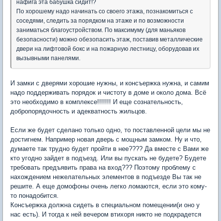
нафига эта бабушка сидит!?
По хорошему надо начинать со своего этажа, познакомиться с
соседями, следить за порядком на этаже и по возможности
заниматься благоустройством. По максимуму (для маньяков
безопасности) можно обезопасить этаж, поставив металлические
двери на лифтовой бокс и на пожарную лестницу, оборудовав их
вызывными панелями.
И замки с дверями хорошие нужны, и консъержка нужна, и самим
надо поддерживать порядок и чистоту в доме и около дома. Всё
это необходимо в комплексе!!!!!!! И еще сознательность,
добропорядочность и адекватность жильцов.
Если же будет сделано только одно, то поставленной цели мы не
достигнем. Например новая дверь с мощным замком. Ну и что,
думаете так трудно будет пройти в нее???? Да вместе с Вами же
кто угодно зайдет в подъезд. Или вы пускать не будете? Будете
требовать предъявить права на вход??? Поэтому проблему с
нахождением нежелательных элементов в подъезде Вы так не
решите. А еще домофоны очень легко ломаются, если это кому-
то понадобится.
Консъержка должна сидеть в специальном помещении(и оно у
нас есть). И тогда к ней вечером втихоря никто не подкрадется