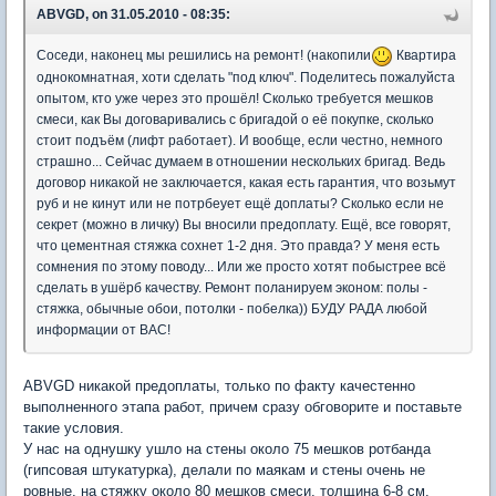
ABVGD, on 31.05.2010 - 08:35:
Соседи, наконец мы решились на ремонт! (накопили
Квартира
однокомнатная, хоти сделать "под ключ". Поделитесь пожалуйста
опытом, кто уже через это прошёл! Сколько требуется мешков
смеси, как Вы договаривались с бригадой о её покупке, сколько
стоит подъём (лифт работает). И вообще, если честно, немного
страшно... Сейчас думаем в отношении нескольких бригад. Ведь
договор никакой не заключается, какая есть гарантия, что возьмут
руб и не кинут или не потрбеует ещё доплаты? Сколько если не
секрет (можно в личку) Вы вносили предоплату. Ещё, все говорят,
что цементная стяжка сохнет 1-2 дня. Это правда? У меня есть
сомнения по этому поводу... Или же просто хотят побыстрее всё
сделать в ушёрб качеству. Ремонт поланируем эконом: полы -
стяжка, обычные обои, потолки - побелка)) БУДУ РАДА любой
информации от ВАС!
ABVGD никакой предоплаты, только по факту качестенно
выполненного этапа работ, причем сразу обговорите и поставьте
такие условия.
У нас на однушку ушло на стены около 75 мешков ротбанда
(гипсовая штукатурка), делали по маякам и стены очень не
ровные, на стяжку около 80 мешков смеси, толщина 6-8 см.