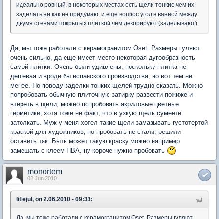
идеально ровный, в некоторых местах есть щели тонкие чем их
заделать ни как не придумаю, и еще вопрос угол в ванной между
двумя стенами покрытых плиткой чем декорируют (заделывают).
Да, мы тоже работали с керамогранитом Oset. Размеры гуляют
очень сильно, да еще имеет место некоторая дугообразность
самой плитки. Очень были удивлены, поскольку плитка не
дешевая и вроде бы испанского производства, но вот тем не
менее. По поводу заделки тонких щелей трудно сказать. Можно
попробовать обычную плиточную затирку развести пожиже и
втереть в щели, можно попробовать акриловые цветные
герметики, хотя тоже не факт, что в узкую щель сумеете
затолкать. Муж у меня хотел такие щели замазывать густотертой
краской для художников, но пробовать не стали, решили
оставить так. Быть может такую краску можно например
замешать с клеем ПВА, ну короче нужно пробовать
monortem
02 Jun 2010
litlejul, on 2.06.2010 - 09:33:
Да, мы тоже работали с керамогранитом Oset. Размеры гуляют