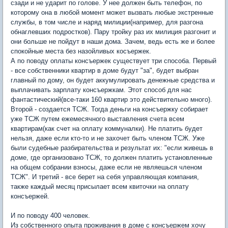
сзади и не ударит по голове. У нее должен быть телефон, по
которому она в любой момент может вызвать любые экстренные
службы, в том числе и наряд милиции(например, для разгона
обнаглевших подростков). Пару тройку раз их милиция разгонит и
они больше не пойдут в наши дома. Зачем, ведь есть же и более
спокойные места без назойливых косъержек.
А по поводу оплаты консъержек существует три способа. Первый
- все собственники квартир в доме будут "за", будет выбран
главный по дому, он будет аккумулировать денежные средства и
выплачивать зарплату консъержкам. Этот способ для нас
фантастический(все-таки 160 квартир это действительно много).
Второй - создается ТСЖ. Тогда деньги на консъержку собирает
уже ТСЖ путем ежемесячного выставления счета всем
квартирам(как счет на оплату коммуналки). Не платить будет
нельзя, даже если кто-то и не захочет быть членом ТСЖ. Уже
были судебные разбирательства и результат их: "если живешь в
доме, где организовано ТСЖ, то должен платить установленные
на общем собрании взносы, даже если не являешься членом
ТСЖ". И третий - все берет на себя управляющая компания,
также каждый месяц присылает всем квиточки на оплату
консъержей.
И по поводу 400 человек.
Из собственного опыта проживания в доме с консъержем хочу