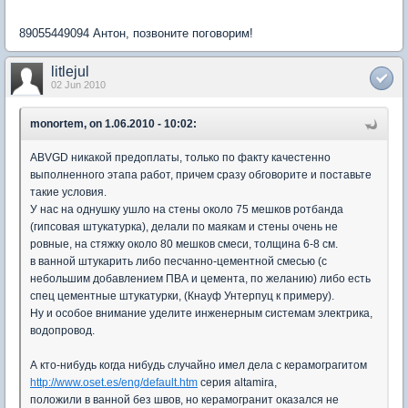
89055449094 Антон, позвоните поговорим!
litlejul
02 Jun 2010
monortem, on 1.06.2010 - 10:02:
ABVGD никакой предоплаты, только по факту качестенно
выполненного этапа работ, причем сразу обговорите и поставьте
такие условия.
У нас на однушку ушло на стены около 75 мешков ротбанда
(гипсовая штукатурка), делали по маякам и стены очень не
ровные, на стяжку около 80 мешков смеси, толщина 6-8 см.
в ванной штукарить либо песчанно-цементной смесью (с
небольшим добавлением ПВА и цемента, по желанию) либо есть
спец цементные штукатурки, (Кнауф Унтерпуц к примеру).
Ну и особое внимание уделите инженерным системам электрика,
водопровод.
А кто-нибудь когда нибудь случайно имел дела с керамограгитом
http://www.oset.es/eng/default.htm
серия altamira,
положили в ванной без швов, но керамогранит оказался не