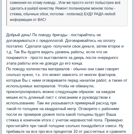
сомнения по этому поводу... Или же просто хотят побыстрее всё
сделать в ушёрб качеству. Ремонт поланируем эконом: полы -
стяжка, обычные обои, потолки - побелка)) БУДУ РАДА любой
информации от ВАС!
Добрый день! По поводу бригады - постарайтесь не
договариваться с предоплатой. Договаривайтесь на оплату
поэтапно. Сделали одно- получили свои деньги, затем второе и
т.д. Так Вы будете видеть уровень работы, если что не
понравится - просто выставляете за дверь после очередного
этапа работы или не доводя до его конца.
По поводу количества материалов - обычно они сами говорят
сколько нужно, т.к. это может зависеть от многих факторов,
которые Вы с ними оговариваете перед началом работ, а также от
используемых материалов. Чтобы не обманули,
проконтролировать можно следующим образом: на каждом
мешке есть длинный лист с описанием и руководством к
использованию. Там же указывается примерный расход при
такой-то толщине на квадратный метр. Оговорите с рабочими
после их промеров уровня пола какой толщины будет Ваша
стяжка в конечном итоге с учетом неровностей пола. Примерно
просчитайте при такой толщине сколько понадобится смеси. Ну
прибавьте на все про-все процентов 10 от рассчетных и сравните