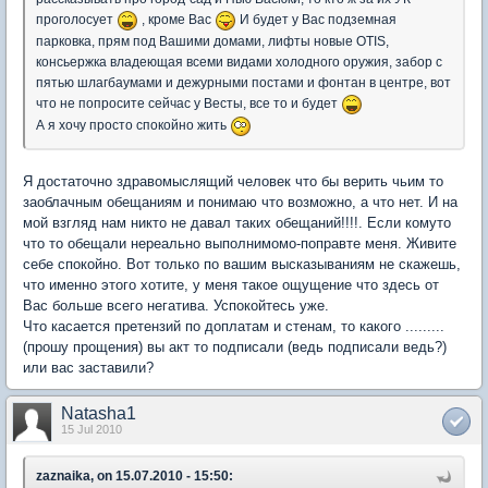
проголосует
, кроме Вас
И будет у Вас подземная
парковка, прям под Вашими домами, лифты новые OTIS,
консьержка владеющая всеми видами холодного оружия, забор с
пятью шлагбаумами и дежурными постами и фонтан в центре, вот
что не попросите сейчас у Весты, все то и будет
А я хочу просто спокойно жить
Я достаточно здравомыслящий человек что бы верить чьим то
заоблачным обещаниям и понимаю что возможно, а что нет. И на
мой взгляд нам никто не давал таких обещаний!!!!. Если комуто
что то обещали нереально выполнимомо-поправте меня. Живите
себе спокойно. Вот только по вашим высказываниям не скажешь,
что именно этого хотите, у меня такое ощущение что здесь от
Вас больше всего негатива. Успокойтесь уже.
Что касается претензий по доплатам и стенам, то какого .........
(прошу прощения) вы акт то подписали (ведь подписали ведь?)
или вас заставили?
Natasha1
15 Jul 2010
zaznaika, on 15.07.2010 - 15:50: