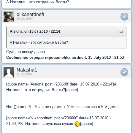
А Наталья - это сотрудник Весты?
olikanordneft
15 Jul 2010
Alsiona, on 15.07.2010 - 22:14:
А Наталья - это сотрудник Весты?
Судя по всему даааа
Сообщение отредактировал olikanordneft: 15 July 2010 - 21:53
Natasha1
16 Jul 2010
[quote name='Alsiona' post='236608' date='15.07.2010 - 22:14']А
Наталья - это сотрудник Весты?[/quote]
Нет )))) но я бы была не против ). У меня квартира в 5-м доме
[quote name='olikanordneft' post='236606' date='15.07.2010 -
21:39']PS. Наталья замуж вам нужно
[/quote]