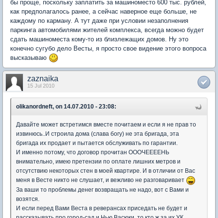
бы проще, поскольку заплатить за машиноместо 600 тыс. рублей,
как предполагалось ранее, а сейчас наверное еще больше, не
каждому по карману. А тут даже при условии незаполнения
паркинга автомобилями жителей комплекса, всегда можно будет
сдать машиноместа кому-то из близлежащих домов. Ну это
конечно сугубо дело Весты, я просто свое видение этого вопроса
высказываю
zaznaika
15 Jul 2010
olikanordneft, on 14.07.2010 - 23:08:
Давайте может встретимся вместе почитаем и если я не прав то
извинюсь..И строила дома (слава богу) не эта бригада, эта
бригада их продает и пытается обслуживать по гарантии.
И именно потому, что договор прочитан ОООЧЕЕЕЕНЬ
внимательно, имею претензии по оплате лишних метров и
отсутствию некоторых стен в моей квартире. И в отличии от Вас
меня в Весте никто не слушает, и вежливо не разговаривает
За ваши то проблемы денег возвращать не надо, вот с Вами и
возятся.
И если перед Вами Веста в реверансах приседать не будет и
рассказывать про город-сад и Нью Васюки, то кто ж за их УК