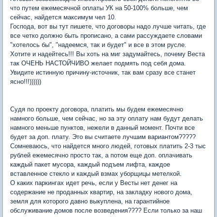
что путем ежемесячной оплаты УК на 50-100% больше, чем
сейчас, найдется максимум чел 10.
Господа, вот вы тут пишете, что договоры надо лучше читать, где
все четко должно быть прописано, а сами рассуждаете словами
"хотелось бы", "надеемся, так и будет" и все в этом русле.
Хотите и надейтесь!!! Вы хоть на миг задумайтесь, почему Веста
так ОЧЕНЬ НАСТОЙЧИВО желает подмять под себя дома.
Увидите истинную причину-источник, так вам сразу все станет
ясно!!!))))))
Судя по проекту договора, платить мы будем ежемесячно
намного больше, чем сейчас, но за эту оплату нам будут делать
намного меньше пунктов, нежели в данный момент. Почти все
будет за доп. плату. Это вы считаете лучшим вариантом?????
Сомневаюсь, что найдется много людей, готовых платить 2-3 тыс
рублей ежемесячно просто так, а потом еще доп. оплачивать
каждый пакет мусора, каждый подъем лифта, каждое
вставленное стекло и каждый взмах уборщицы метелкой.
О каких паркингах идет речь, если у Весты нет денег на
содержание не проданных квартир, на закладку нового дома,
земля для которого давно выкуплена, на гарантийное
обслуживание домов после возведения???? Если только за наш