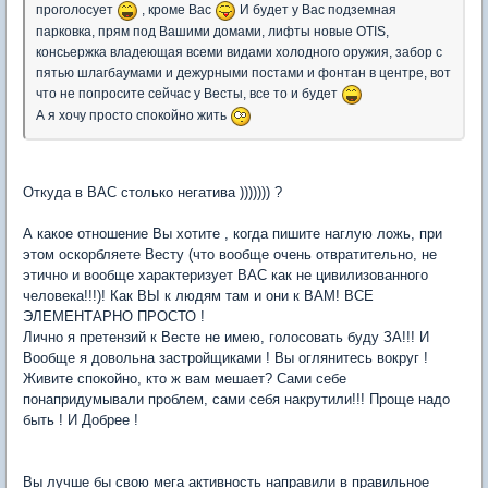
проголосует
, кроме Вас
И будет у Вас подземная
парковка, прям под Вашими домами, лифты новые OTIS,
консьержка владеющая всеми видами холодного оружия, забор с
пятью шлагбаумами и дежурными постами и фонтан в центре, вот
что не попросите сейчас у Весты, все то и будет
А я хочу просто спокойно жить
Откуда в ВАС столько негатива ))))))) ?
А какое отношение Вы хотите , когда пишите наглую ложь, при
этом оскорбляете Весту (что вообще очень отвратительно, не
этично и вообще характеризует ВАС как не цивилизованного
человека!!!)! Как ВЫ к людям там и они к ВАМ! ВСЕ
ЭЛЕМЕНТАРНО ПРОСТО !
Лично я претензий к Весте не имею, голосовать буду ЗА!!! И
Вообще я довольна застройщиками ! Вы оглянитесь вокруг !
Живите спокойно, кто ж вам мешает? Сами себе
понапридумывали проблем, сами себя накрутили!!! Проще надо
быть ! И Добрее !
Вы лучше бы свою мега активность направили в правильное