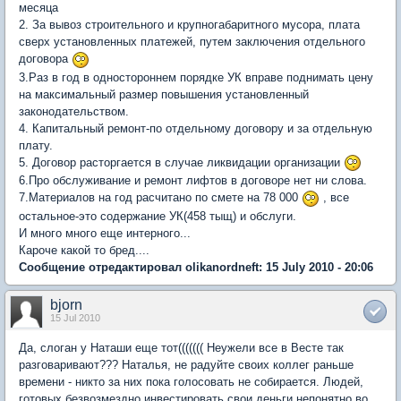
месяца
2. За вывоз строительного и крупногабаритного мусора, плата
сверх установленных платежей, путем заключения отдельного
договора
3.Раз в год в одностороннем порядке УК вправе поднимать цену
на максимальный размер повышения установленный
законодательством.
4. Капитальный ремонт-по отдельному договору и за отдельную
плату.
5. Договор расторгается в случае ликвидации организации
6.Про обслуживание и ремонт лифтов в договоре нет ни слова.
7.Материалов на год расчитано по смете на 78 000
, все
остальное-это содержание УК(458 тыщ) и обслуги.
И много много еще интерного...
Кароче какой то бред....
Сообщение отредактировал olikanordneft: 15 July 2010 - 20:06
bjorn
15 Jul 2010
Да, слоган у Наташи еще тот((((((( Неужели все в Весте так
разговаривают??? Наталья, не радуйте своих коллег раньше
времени - никто за них пока голосовать не собирается. Людей,
готовых безвозмездно инвестировать свои деньги непонятно во