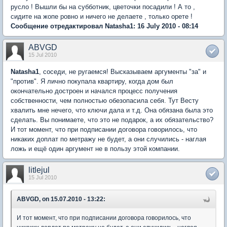
русло ! Вышли бы на субботник, цветочки посадили ! А то ,
сидите на жопе ровно и ничего не делаете , только орете !
Сообщение отредактировал Natasha1: 16 July 2010 - 08:14
ABVGD
15 Jul 2010
Natasha1
, соседи, не ругаемся! Высказываем аргументы "за" и
"против". Я лично покупала квартиру, когда дом был
окончательно достроен и начался процесс получения
собственности, чем полностью обезопасила себя. Тут Весту
хвалить мне нечего, что ключи дала и т.д. Она обязана была это
сделать. Вы понимаете, что это не подарок, а их обязательство?
И тот момент, что при подписании договора говорилось, что
никаких доплат по метражу не будет, а они случились - наглая
ложь и ещё один аргумент не в пользу этой компании.
litlejul
15 Jul 2010
ABVGD, on 15.07.2010 - 13:22:
И тот момент, что при подписании договора говорилось, что