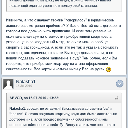
никаких доплат по метражу не будет, а они случились - наглая
ложь и ещё один аргумент не в пользу этой компании.
Извините, а что означает термин "говорилось" в юридическом
аспекте рассмотрения проблемы? У Вас с Вестой есть договор, в
котором все должно быть прописано. И если там указана не
окончательная сумма стоимости приобретенной квартиры, а
указана цена за квадратный метр, то о чем можно вообще
спорить с застройщиком. А если это не так и указана стоимость
квартиры, как единицы, то зачем Вы тогда доплачивали, а не
пошли подавать исковое заявление в суд? Тем более, если Вы
говорите, что приобретали квартиру на этапе оформления
собственности. Все карты и козыри были у Вас на руках
Natasha1
15 Jul 2010
ABVGD, on 15.07.2010 - 13:22:
Natasha1
, соседи, не ругаемся! Высказываем аргументы "за" и
"против". Я лично покупала квартиру, когда дом был окончательно
достроен и начался процесс получения собственности, чем
полностью обезопасила себя. Тут Весту хвалить мне нечего, что