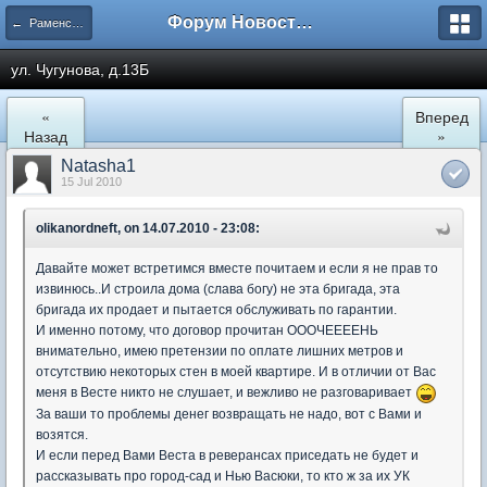
Форум Новостройки
← Раменское
ул. Чугунова, д.13Б
«
Вперед
Назад
»
Natasha1
15 Jul 2010
olikanordneft, on 14.07.2010 - 23:08:
Давайте может встретимся вместе почитаем и если я не прав то
извинюсь..И строила дома (слава богу) не эта бригада, эта
бригада их продает и пытается обслуживать по гарантии.
И именно потому, что договор прочитан ОООЧЕЕЕЕНЬ
внимательно, имею претензии по оплате лишних метров и
отсутствию некоторых стен в моей квартире. И в отличии от Вас
меня в Весте никто не слушает, и вежливо не разговаривает
За ваши то проблемы денег возвращать не надо, вот с Вами и
возятся.
И если перед Вами Веста в реверансах приседать не будет и
рассказывать про город-сад и Нью Васюки, то кто ж за их УК