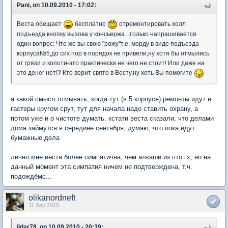
Pani, on 10.09.2010 - 17:02:
Веста обещает
бесплатно
отремонтировать холл
подъезда,кнопку вызова у консьержа...только напрашивается
один вопрос: Что же вы свою "рожу"т.е. морду в виде подъезда
корпуса№5,до сих пор в порядок не привели,ну хотя бы отмылись
от грязи и копоти-это практически не чего не стоит! Или даже на
это денег нет!? Кто верит свято в Весту,ну хоть Вы помогите
а какой смысл отмывать, когда тут (в 5 корпусе) ремонты идут и
гастеры кругом срут, тут для начала надо ставить охрану, а
потом уже и о чистоте думать. кстати веста сказали, что делами
дома займутся в середине сентября, думаю, что пока идут
бумажные дела
лично мне веста более симпатична, чем алкаши из пто гх, но на
данный момент эта симпатия ничем не подтверждена, т.ч.
подождёмс...
olikanordneft
11 Sep 2010
ildar78, on 10.09.2010 - 20:39: