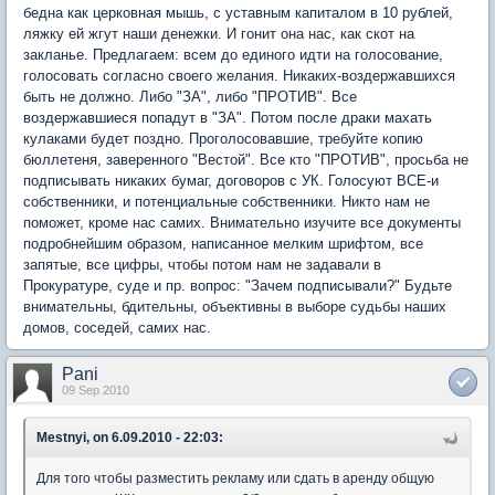
бедна как церковная мышь, с уставным капиталом в 10 рублей,
ляжку ей жгут наши денежки. И гонит она нас, как скот на
закланье. Предлагаем: всем до единого идти на голосование,
голосовать согласно своего желания. Никаких-воздержавшихся
быть не должно. Либо "ЗА", либо "ПРОТИВ". Все
воздержавшиеся попадут в "ЗА". Потом после драки махать
кулаками будет поздно. Проголосовавшие, требуйте копию
бюллетеня, заверенного "Вестой". Все кто "ПРОТИВ", просьба не
подписывать никаких бумаг, договоров с УК. Голосуют ВСЕ-и
собственники, и потенциальные собственники. Никто нам не
поможет, кроме нас самих. Внимательно изучите все документы
подробнейшим образом, написанное мелким шрифтом, все
запятые, все цифры, чтобы потом нам не задавали в
Прокуратуре, суде и пр. вопрос: "Зачем подписывали?" Будьте
внимательны, бдительны, объективны в выборе судьбы наших
домов, соседей, самих нас.
Pani
09 Sep 2010
Mestnyi, on 6.09.2010 - 22:03:
Для того чтобы разместить рекламу или сдать в аренду общую