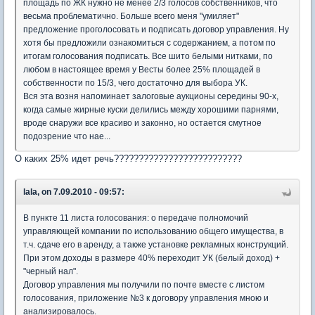
площадь по ЖК нужно не менее 2/3 голосов собственников, что
весьма проблематично. Больше всего меня "умиляет"
предложение проголосовать и подписать договор управления. Ну
хотя бы предложили ознакомиться с содержанием, а потом по
итогам голосования подписать. Все шито белыми нитками, по
любом в настоящее время у Весты более 25% площадей в
собственности по 15/3, чего достаточно для выбора УК.
Вся эта возня напоминает залоговые аукционы середины 90-х,
когда самые жирные куски делились между хорошими парнями,
вроде снаружи все красиво и законно, но остается смутное
подозрение что нае...
О каких 25% идет речь??????????????????????????
lala, on 7.09.2010 - 09:57:
В пункте 11 листа голосования: о передаче полномочий
управляющей компании по использованию общего имущества, в
т.ч. сдаче его в аренду, а также установке рекламных конструкций.
При этом доходы в размере 40% переходит УК (белый доход) +
"черный нал".
Договор управления мы получили по почте вместе с листом
голосования, приложение №3 к договору управления мною и
анализировалось.