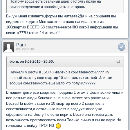
Поэтому вроде есть реальный шанс отстоять право на
самоопределение и понаблюдать со стороны.
Вы,уж меня извините,форум вы читаете?Да и на собрания вы
видимо не ходите.Мне кажется я ясно написала,что из
160квартир ВСЕГО 68 собственников!!!О кокой информации вы
пишите???О каких 14 этажах?
Pani
09 Sep 2010
bjorn, on 9.09.2010 - 20:50:
Неужели у Весты в 15/3 40 квартир в собственности???? Ну
первый этаж, ну еще квартир 10 с остальных этажей. Или там
вообще собственность еще мало кто получил?????
В нашем доме все квартиры проданы,1 этаж в физические лица и
все разные люди.Конечно я не знаю может это работники
Весты.На моём этаже из 10 квартир всего 2 квартиры в
собственности,а остальные висят в воздухе либо уже
оформлены на Весту.Но если верить Весте они готовы дать
возможность проголосовать всем.Только лично я им не верю.Но
голосовать пойду ПРОТИВ