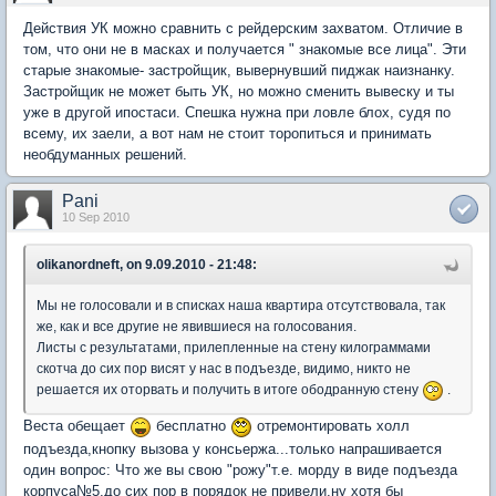
Действия УК можно сравнить с рейдерским захватом. Отличие в
том, что они не в масках и получается " знакомые все лица". Эти
старые знакомые- застройщик, вывернувший пиджак наизнанку.
Застройщик не может быть УК, но можно сменить вывеску и ты
уже в другой ипостаси. Спешка нужна при ловле блох, судя по
всему, их заели, а вот нам не стоит торопиться и принимать
необдуманных решений.
Pani
10 Sep 2010
olikanordneft, on 9.09.2010 - 21:48:
Мы не голосовали и в списках наша квартира отсутствовала, так
же, как и все другие не явившиеся на голосования.
Листы с результатами, прилепленные на стену килограммами
скотча до сих пор висят у нас в подъезде, видимо, никто не
решается их оторвать и получить в итоге ободранную стену
.
Веста обещает
бесплатно
отремонтировать холл
подъезда,кнопку вызова у консьержа...только напрашивается
один вопрос: Что же вы свою "рожу"т.е. морду в виде подъезда
корпуса№5,до сих пор в порядок не привели,ну хотя бы