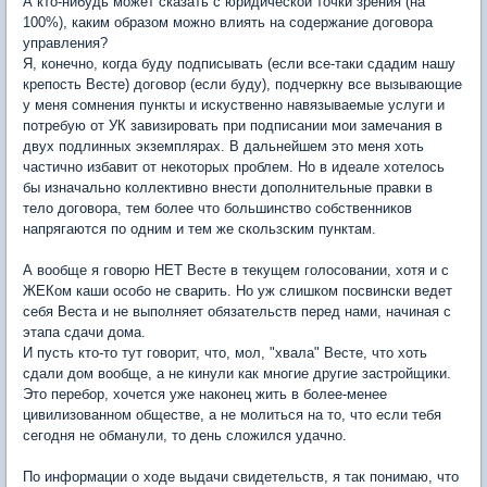
А кто-нибудь может сказать с юридической точки зрения (на
100%), каким образом можно влиять на содержание договора
управления?
Я, конечно, когда буду подписывать (если все-таки сдадим нашу
крепость Весте) договор (если буду), подчеркну все вызывающие
у меня сомнения пункты и искуственно навязываемые услуги и
потребую от УК завизировать при подписании мои замечания в
двух подлинных экземплярах. В дальнейшем это меня хоть
частично избавит от некоторых проблем. Но в идеале хотелось
бы изначально коллективно внести дополнительные правки в
тело договора, тем более что большинство собственников
напрягаются по одним и тем же скользским пунктам.
А вообще я говорю НЕТ Весте в текущем голосовании, хотя и с
ЖЕКом каши особо не сварить. Но уж слишком посвински ведет
себя Веста и не выполняет обязательств перед нами, начиная с
этапа сдачи дома.
И пусть кто-то тут говорит, что, мол, "хвала" Весте, что хоть
сдали дом вообще, а не кинули как многие другие застройщики.
Это перебор, хочется уже наконец жить в более-менее
цивилизованном обществе, а не молиться на то, что если тебя
сегодня не обманули, то день сложился удачно.
По информации о ходе выдачи свидетельств, я так понимаю, что