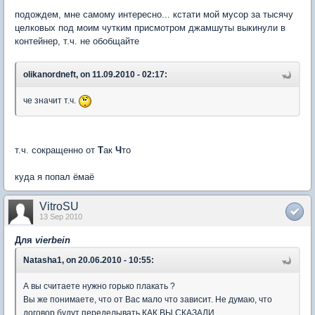
подождем, мне самому интересно... кстати мой мусор за тысячу
целковых под моим чутким присмотром джамшуты выкинули в
контейнер, т.ч. не обобщайте
olikanordneft, on 11.09.2010 - 02:17:
че значит т.ч.
т.ч. сокращенно от
Т
ак
Ч
то
куда я попал ёмаё
VitroSU
13 Sep 2010
Для
vierbein
Natasha1, on 20.06.2010 - 10:55:
А вы считаете нужно горько плакать ?
Вы же понимаете, что от Вас мало что зависит. Не думаю, что
договор будут переделывать КАК ВЫ СКАЗАЛИ.