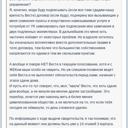
управления?
Я, конечно, когда буду подписывать (если все-таки сдадим нашу
крепость Весте) договор (если буду), подчеркну все вызывающие у
меня сомнения пункты и искуственно навязываемые услуги и
потребую от УК завизировать при подписании мои замечания в
двух подлинных экземплярах. В дальнейшем это меня хоть
частично избавит от некоторых проблем. Но в идеале хотелось
бы изначально коллективно внести дополнительные правки в
тело договора, тем более что большинство собственников
напрягаются по одним и тем же скользским пунктам.
А вообще я говорю НЕТ Весте в текущем голосовании, хотя и с
ЖЕКом каши особо не сварить. Но уж слишком посвински ведет
себя Веста и не выполняет обязательств перед нами, начиная с
этапа сдачи дома.
И пусть кто-то тут говорит, что, мол, "хвала" Весте, что хоть сдали
дом вообще, а не кинули как многие другие застройщики. Это
перебор, хочется уже наконец жить в более-менее
цивилизованном обществе, а не молиться на то, что если тебя
сегодня не обманули, то день сложился удачно.
По информации о ходе выдачи свидетельств, я так понимаю, что
на данный момент они должны быть уже у 14 этажей 3 корпуса.