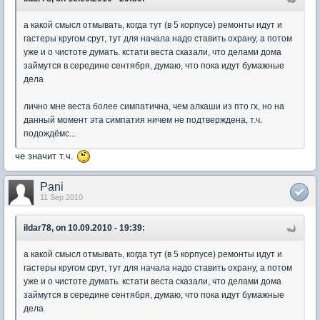
а какой смысл отмывать, когда тут (в 5 корпусе) ремонты идут и
гастеры кругом срут, тут для начала надо ставить охрану, а потом
уже и о чистоте думать. кстати веста сказали, что делами дома
займутся в середине сентября, думаю, что пока идут бумажные
дела
лично мне веста более симпатична, чем алкаши из пто гх, но на
данный момент эта симпатия ничем не подтверждена, т.ч.
подождёмс...
че значит т.ч.
Pani
11 Sep 2010
ildar78, on 10.09.2010 - 19:39:
а какой смысл отмывать, когда тут (в 5 корпусе) ремонты идут и
гастеры кругом срут, тут для начала надо ставить охрану, а потом
уже и о чистоте думать. кстати веста сказали, что делами дома
займутся в середине сентября, думаю, что пока идут бумажные
дела