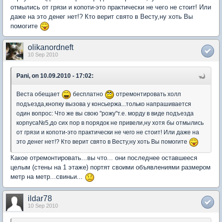
отмылись от грязи и копоти-это практически не чего не стоит! Или
даже на это денег нет!? Кто верит свято в Весту,ну хоть Вы
помогите
olikanordneft
10 Sep 2010
Pani, on 10.09.2010 - 17:02:
Веста обещает
бесплатно
отремонтировать холл
подъезда,кнопку вызова у консьержа...только напрашивается
один вопрос: Что же вы свою "рожу"т.е. морду в виде подъезда
корпуса№5,до сих пор в порядок не привели,ну хотя бы отмылись
от грязи и копоти-это практически не чего не стоит! Или даже на
это денег нет!? Кто верит свято в Весту,ну хоть Вы помогите
Какое отремонтировать...вы что... они последнее оставшееся
целым (стены на 1 этаже) портят своими объявлениями размером
метр на метр...свиньи...
ildar78
10 Sep 2010