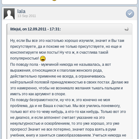
lala
13 Sep 2011
litlejul, on 12.09.2011 - 17:31:
Ну, если Вы все это настолько хорошо изучили, значит и Вы там
присутствуете, да и похоже не только присутствуете, но еще и
конспектируете мои посты! Ну что ж, я счастлива такой
популярностью!
По поводу пола - мужчиной никогда не называлась, а вот
выражения, относящиеся к глаголам женского рода,
действительно применяю не всегда, а ограничиваюсь
нейтральной половой принадлежностью в своих постах. Делаю же
это намеренно, чтобы не возникало желания тыкать пальцем и
иметь это как аргумент в споре.
По поводу безграмотности, ну что ж, это конечно не моя
проблема, да и не Ваша к счастью. Мы все учились понемногу,
только вот кто-то чему нибудь, а кто-то как нибудь. Только вот это
не диагноз, и если аппонент считает указание на это
некультурностью и оскорблением, то это уже хорошо, это уже
прогресс! Значит не все потеряно, значит пора взять в руки
учебник, книгу и заняться самообразованием. Учиться никогда не