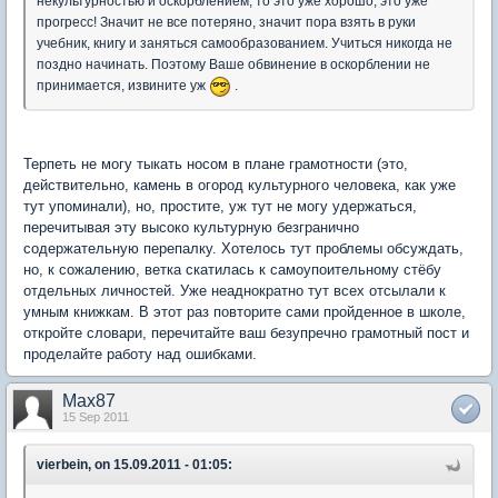
некультурностью и оскорблением, то это уже хорошо, это уже
прогресс! Значит не все потеряно, значит пора взять в руки
учебник, книгу и заняться самообразованием. Учиться никогда не
поздно начинать. Поэтому Ваше обвинение в оскорблении не
принимается, извините уж
.
Терпеть не могу тыкать носом в плане грамотности (это,
действительно, камень в огород культурного человека, как уже
тут упоминали), но, простите, уж тут не могу удержаться,
перечитывая эту высоко культурную безгранично
содержательную перепалку. Хотелось тут проблемы обсуждать,
но, к сожалению, ветка скатилась к самоупоительному стёбу
отдельных личностей. Уже неаднократно тут всех отсылали к
умным книжкам. В этот раз повторите сами пройденное в школе,
откройте словари, перечитайте ваш безупречно грамотный пост и
проделайте работу над ошибками.
Max87
15 Sep 2011
vierbein, on 15.09.2011 - 01:05: