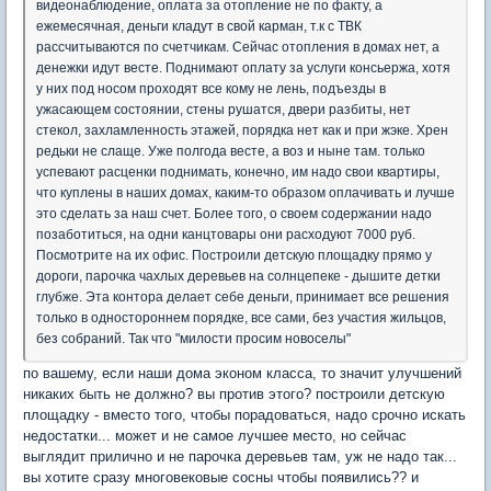
видеонаблюдение, оплата за отопление не по факту, а
ежемесячная, деньги кладут в свой карман, т.к с ТВК
рассчитываются по счетчикам. Сейчас отопления в домах нет, а
денежки идут весте. Поднимают оплату за услуги консьержа, хотя
у них под носом проходят все кому не лень, подъезды в
ужасающем состоянии, стены рушатся, двери разбиты, нет
стекол, захламленность этажей, порядка нет как и при жэке. Хрен
редьки не слаще. Уже полгода весте, а воз и ныне там. только
успевают расценки поднимать, конечно, им надо свои квартиры,
что куплены в наших домах, каким-то образом оплачивать и лучше
это сделать за наш счет. Более того, о своем содержании надо
позаботиться, на одни канцтовары они расходуют 7000 руб.
Посмотрите на их офис. Построили детскую площадку прямо у
дороги, парочка чахлых деревьев на солнцепеке - дышите детки
глубже. Эта контора делает себе деньги, принимает все решения
только в одностороннем порядке, все сами, без участия жильцов,
без собраний. Так что "милости просим новоселы"
по вашему, если наши дома эконом класса, то значит улучшений
никаких быть не должно? вы против этого? построили детскую
площадку - вместо того, чтобы порадоваться, надо срочно искать
недостатки... может и не самое лучшее место, но сейчас
выглядит прилично и не парочка деревьев там, уж не надо так...
вы хотите сразу многовековые сосны чтобы появились?? и