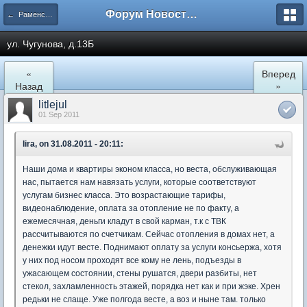
Форум Новостройки
← Раменское
ул. Чугунова, д.13Б
«
Вперед
Назад
»
litlejul
01 Sep 2011
lira, on 31.08.2011 - 20:11:
Наши дома и квартиры эконом класса, но веста, обслуживающая
нас, пытается нам навязать услуги, которые соответствуют
услугам бизнес класса. Это возрастающие тарифы,
видеонаблюдение, оплата за отопление не по факту, а
ежемесячная, деньги кладут в свой карман, т.к с ТВК
рассчитываются по счетчикам. Сейчас отопления в домах нет, а
денежки идут весте. Поднимают оплату за услуги консьержа, хотя
у них под носом проходят все кому не лень, подъезды в
ужасающем состоянии, стены рушатся, двери разбиты, нет
стекол, захламленность этажей, порядка нет как и при жэке. Хрен
редьки не слаще. Уже полгода весте, а воз и ныне там. только