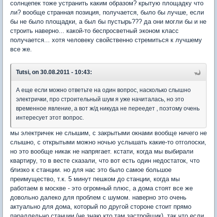
солнцепек тоже устранить каким образом? крытую площадку что
ли? вообще странная позиция, получается, было бы лучше, если
бы не было площадки, а был бы пустырь??? да они могли бы и не
строить наверно... какой-то беспросветный эконом класс
получается... хотя человеку свойственно стремиться к лучшему
все же.
Tutsi, on 30.08.2011 - 10:43:
А еще если можно ответьте на один вопрос, насколько слышно
электрички, про строительный шум я уже начиталась, но это
временное явление, а вот ж/д никуда не переедет , поэтому очень
интересует этот вопрос.
мы электричек не слышим, с закрытыми окнами вообще ничего не
слышно, с открытыми можно ночью услышать какие-то отголоски,
но это вообще никак не напрягает. кстати, когда мы выбирали
квартиру, то в весте сказали, что вот есть один недостаток, что
близко к станции. но для нас это было самое большое
преимущество, т.к. 5 минут пешком до станции, когда мы
работаем в москве - это огромный плюс, а дома стоят все же
довольно далеко для проблем с шумом. наверно это очень
актуально для дома, который по другой стороне стоит прямо
параллельно станции (не знаю кто там застройщик). так что если