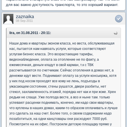
для вас важно доступность транспорта, то это хороший вариант.
zaznaika
08 Sep 2011
lira, on 31.08.2011 - 20:11:
Наши дома и квартиры эконом класса, но веста, обслуживающая
нас, пытается нам навязать услуги, которые соответствуют
услугам бизнес класса. Это возрастающие тарифы,
видеонаблюдение, оплата за отопление не по факту, а
ежемесячная, деньги кладут в свой карман, т.к с ТВК
рассчитываются по счетчикам. Сейчас отопления в домах нет, а
денежки идут весте. Поднимают оплату за услуги консьержа, хотя
у них под носом проходят все кому не лень, подъезды в
ужасающем состоянии, стены рушатся, двери разбиты, нет
стекол, захламленность этажей, порядка нет как и при жэке. Хрен
редьки не слаще. Уже полгода весте, а воз и ныне там. только
успевают расценки поднимать, конечно, им надо свои квартиры,
что куплены в наших домах, каким-то образом оплачивать и лучше
это сделать за наш счет. Более того, о своем содержании надо
позаботиться, на одни канцтовары они расходуют 7000 руб.
Посмотрите на их офис. Построили детскую площадку прямо у