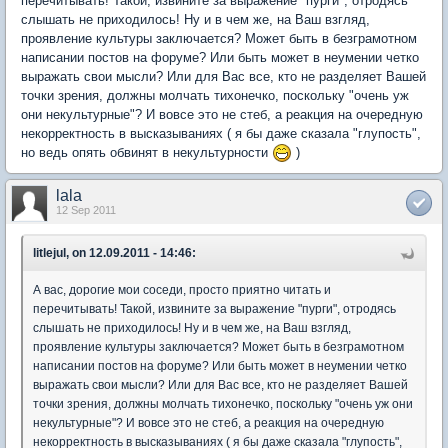
перечитывать! Такой, извините за выражение "пурги", отродясь
слышать не приходилось! Ну и в чем же, на Ваш взгляд,
проявление культуры заключается? Может быть в безграмотном
написании постов на форуме? Или быть может в неумении четко
выражать свои мысли? Или для Вас все, кто не разделяет Вашей
точки зрения, должны молчать тихонечко, поскольку "очень уж
они некультурные"? И вовсе это не стеб, а реакция на очередную
некорректность в высказываниях ( я бы даже сказала "глупость",
но ведь опять обвинят в некультурности
)
lala
12 Sep 2011
litlejul, on 12.09.2011 - 14:46:
А вас, дорогие мои соседи, просто приятно читать и
перечитывать! Такой, извините за выражение "пурги", отродясь
слышать не приходилось! Ну и в чем же, на Ваш взгляд,
проявление культуры заключается? Может быть в безграмотном
написании постов на форуме? Или быть может в неумении четко
выражать свои мысли? Или для Вас все, кто не разделяет Вашей
точки зрения, должны молчать тихонечко, поскольку "очень уж они
некультурные"? И вовсе это не стеб, а реакция на очередную
некорректность в высказываниях ( я бы даже сказала "глупость",