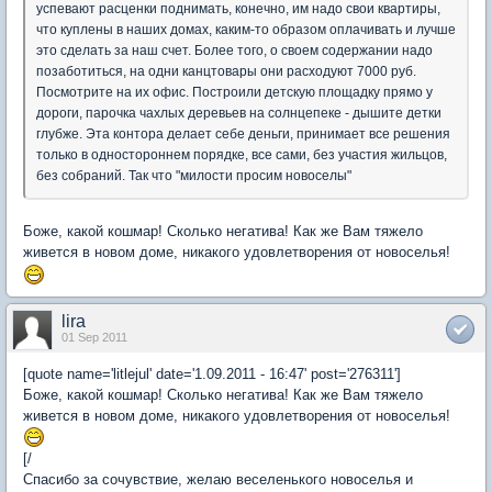
успевают расценки поднимать, конечно, им надо свои квартиры,
что куплены в наших домах, каким-то образом оплачивать и лучше
это сделать за наш счет. Более того, о своем содержании надо
позаботиться, на одни канцтовары они расходуют 7000 руб.
Посмотрите на их офис. Построили детскую площадку прямо у
дороги, парочка чахлых деревьев на солнцепеке - дышите детки
глубже. Эта контора делает себе деньги, принимает все решения
только в одностороннем порядке, все сами, без участия жильцов,
без собраний. Так что "милости просим новоселы"
Боже, какой кошмар! Сколько негатива! Как же Вам тяжело
живется в новом доме, никакого удовлетворения от новоселья!
lira
01 Sep 2011
[quote name='litlejul' date='1.09.2011 - 16:47' post='276311']
Боже, какой кошмар! Сколько негатива! Как же Вам тяжело
живется в новом доме, никакого удовлетворения от новоселья!
[/
Спасибо за сочувствие, желаю веселенького новоселья и