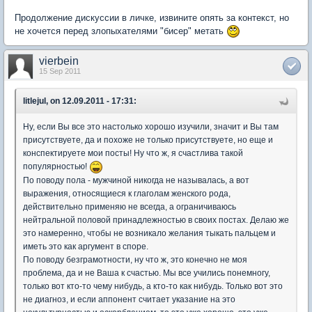
Продолжение дискуссии в личке, извините опять за контекст, но
не хочется перед злопыхателями "бисер" метать
vierbein
15 Sep 2011
litlejul, on 12.09.2011 - 17:31:
Ну, если Вы все это настолько хорошо изучили, значит и Вы там
присутствуете, да и похоже не только присутствуете, но еще и
конспектируете мои посты! Ну что ж, я счастлива такой
популярностью!
По поводу пола - мужчиной никогда не называлась, а вот
выражения, относящиеся к глаголам женского рода,
действительно применяю не всегда, а ограничиваюсь
нейтральной половой принадлежностью в своих постах. Делаю же
это намеренно, чтобы не возникало желания тыкать пальцем и
иметь это как аргумент в споре.
По поводу безграмотности, ну что ж, это конечно не моя
проблема, да и не Ваша к счастью. Мы все учились понемногу,
только вот кто-то чему нибудь, а кто-то как нибудь. Только вот это
не диагноз, и если аппонент считает указание на это