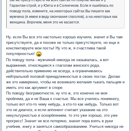
Вы же присутствуете на всех сайтах по покупке жилья и у
Гарантии-строй, и у Юита и в Солнечном. Если я ошиблась по
поводу пола, извините, на некоторых сайтах Вы пишите как
мужчина (я имею в виду окончания глаголов), а на некоторых как
женщина. Впрочем, меня это не касается.
Ну, если Вы все это настолько хорошо изучили, значит и Вы там
присутствуете, да и похоже не только присутствуете, но еще и
конспектируете мои посты! Ну что ж, я счастлива такой
популярностью!
По поводу пола - мужчиной никогда не называлась, а вот
выражения, относящиеся к глаголам женского рода,
действительно применяю не всегда, а ограничиваюсь
нейтральной половой принадлежностью в своих постах. Делаю
же это намеренно, чтобы не возникало желания тыкать пальцем и
иметь это как аргумент в споре.
По поводу безграмотности, ну что ж, это конечно не моя
проблема, да и не Ваша к счастью. Мы все учились понемногу,
только вот кто-то чему нибудь, а кто-то как нибудь. Только вот
это не диагноз, и если аппонент считает указание на это
некультурностью и оскорблением, то это уже хорошо, это уже
прогресс! Значит не все потеряно, значит пора взять в руки
учебник, книгу и заняться самообразованием. Учиться никогда не