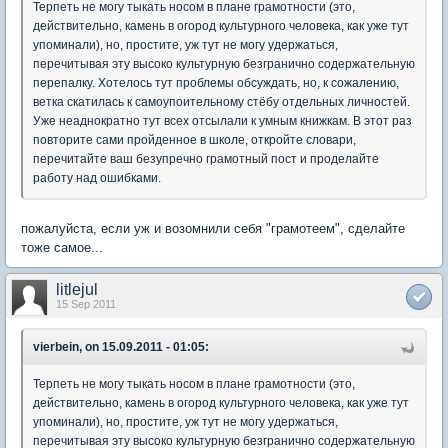
Терпеть не могу тыкать носом в плане грамотности (это,
действительно, камень в огород культурного человека, как уже тут
упоминали), но, простите, уж тут не могу удержаться,
перечитывая эту высоко культурную безгранично содержательную
перепалку. Хотелось тут проблемы обсуждать, но, к сожалению,
ветка скатилась к самоупоительному стёбу отдельных личностей.
Уже неаднократно тут всех отсылали к умным книжкам. В этот раз
повторите сами пройденное в школе, откройте словари,
перечитайте ваш безупречно грамотный пост и проделайте
работу над ошибками.
пожалуйста, если уж и возомнили себя "грамотеем", сделайте
тоже самое...
litlejul
15 Sep 2011
vierbein, on 15.09.2011 - 01:05:
Терпеть не могу тыкать носом в плане грамотности (это,
действительно, камень в огород культурного человека, как уже тут
упоминали), но, простите, уж тут не могу удержаться,
перечитывая эту высоко культурную безгранично содержательную