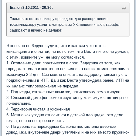
lira, on 3.10.2011 - 20:36:
Только что по телевизору президент дал распоряжение
госжилнадзору усилить контроль за УК, мошенничают, тарифы
задирают и ничего не делают.
Я конечно не берусь судить, что и как там у кого-то с
квитанциями и оплатой, но вот с тем, что Веста ничего не делает,
с этим, извините уж, не могу согласиться.
1. Отопление дали практически в срок. Задержка от того, как
город дал тепло и как тепло появилось в наших домах составила
максимум 2-3 дня. Сие можно списать на задержку, связанную с
подключениями в ИТП. Да и как Веста утверждала ранее, ИТП на
их баланс тепловодоканал не передал.
2. Подъезды, изгаженные нами же, потихонечку ремонтируют.
3. Сломаный домофон ремонтируется ну максимум с пятницы по
понедельник.
4. Территория чистая и ухоженная
5. Можно как угодно относиться к детской площадке, это дело
вкуса, но она построена и есть.
6. На дверях на переходные балконы поставлены дверные
доводчики, внутренние двери утеплены и на них вместо пружинок