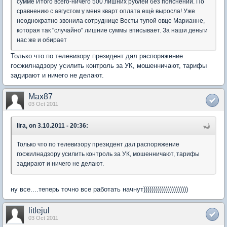
сумме Итого всего-ничего 500 лишних рублей без пояснений. По
сравнению с августом у меня кварт оплата ещё выросла! Уже
неоднократно звонила сотруднице Весты тупой овце Марианне,
которая так "случайно" лишние суммы вписывает. За наши деньги
нас же и обирает
Только что по телевизору президент дал распоряжение
госжилнадзору усилить контроль за УК, мошенничают, тарифы
задирают и ничего не делают.
Max87
03 Oct 2011
lira, on 3.10.2011 - 20:36:
Только что по телевизору президент дал распоряжение
госжилнадзору усилить контроль за УК, мошенничают, тарифы
задирают и ничего не делают.
ну все....теперь точно все работать начнут))))))))))))))))))))))
litlejul
03 Oct 2011