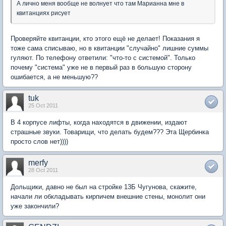
А лично меня вообще не волнует что там Марианна мне в
квитанциях рисует
Проверяйте квитанции, кто этого ещё не делает! Показания я
тоже сама списываю, но в квитанции "случайно" лишние суммы
гуляют. По телефону ответили: "что-то с системой". Только
почему "система" уже не в первый раз в большую сторону
ошибается, а не меньшую??
tuk
25 Oct 2011
В 4 корпусе лифты, когда находятся в движении, издают
страшные звуки. Товарищи, что делать будем??? Эта Щербинка
просто слов нет))))
merfy
28 Oct 2011
Дольщики, давно не был на стройке 13Б Чугунова, скажите,
начали ли обкладывать кирпичем внешние стены, монолит они
уже закончили?