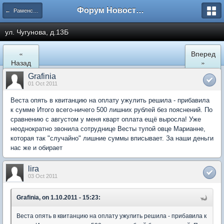
Форум Новостройки
← Раменское
ул. Чугунова, д.13Б
«
Вперед
Назад
»
Grafinia
01 Oct 2011
Веста опять в квитанцию на оплату ужулить решила - прибавила
к сумме Итого всего-ничего 500 лишних рублей без пояснений. По
сравнению с августом у меня кварт оплата ещё выросла! Уже
неоднократно звонила сотруднице Весты тупой овце Марианне,
которая так "случайно" лишние суммы вписывает. За наши деньги
нас же и обирает
lira
03 Oct 2011
Grafinia, on 1.10.2011 - 15:23:
Веста опять в квитанцию на оплату ужулить решила - прибавила к