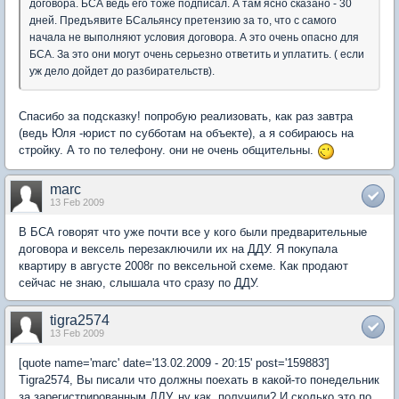
договора. БСА ведь его тоже подписал. А там ясно сказано - 30
дней. Предъявите БСальянсу претензию за то, что с самого
начала не выполняют условия договора. А это очень опасно для
БСА. За это они могут очень серьезно ответить и уплатить. ( если
уж дело дойдет до разбирательств).
Спасибо за подсказку! попробую реализовать, как раз завтра
(ведь Юля -юрист по субботам на объекте), а я собираюсь на
стройку. А то по телефону. они не очень общительны.
marc
13 Feb 2009
В БСА говорят что уже почти все у кого были предварительные
договора и вексель перезаключили их на ДДУ. Я покупала
квартиру в августе 2008г по вексельной схеме. Как продают
сейчас не знаю, слышала что сразу по ДДУ.
tigra2574
13 Feb 2009
[quote name='marc' date='13.02.2009 - 20:15' post='159883']
Tigra2574, Вы писали что должны поехать в какой-то понедельник
за зарегистрированным ДДУ, ну как, получили? И сколько это по