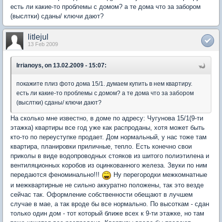
есть ли какие-то проблемы с домом? а те дома что за забором
(выслтки) сданы/ ключи дают?
litlejul
13 Feb 2009
Irrianoys, on 13.02.2009 - 15:07:
покажите плиз фото дома 15/1. думаем купить в нем квартиру.
есть ли какие-то проблемы с домом? а те дома что за забором
(выслтки) сданы/ ключи дают?
На сколько мне известно, в доме по адресу: Чугунова 15/1(9-ти
этажка) квартиры все год уже как распроданы, хотя может быть
кто-то по переуступке продает. Дом нормальный, у нас тоже там
квартира, планировки приличные, тепло. Есть конечно свои
приколы в виде водопроводных стояков из шитого полиэтилена и
вентиляционных коробов из оцинкованного железа. Звуки по ним
передаются феноминально!!!
Ну перегородки межкомнатные
и межквартирные не сильно аккуратно положены, так это везде
сейчас так. Оформление собственности обещают в лучшем
случае в мае, а так вроде бы все нормально. По высоткам - сдан
только один дом - тот который ближе всех к 9-ти этажке, но там