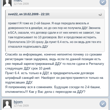
marc
12 Feb 2009
svet22, on 10.02.2009 - 22:10:
привет! Я тоже из 2-ой башни. Я еще передала вексель и
доверенности в декабре, но до сих пор не получила ДДУ. Звонила
в БСА, сказали, что договор сдали и от них ничего не зависит, так
там подписывают по 10 договоров. Вот и продолжаю истерить.
Проплатила 10+16 сразу. Да пункт 6.4 есть. но он ведь для тех кто
отказался подписывать ДДУ
Спасибо за информацию, конечно непонятно почему со сроками
регистрации такая задержка, ведь если по данной позиции есть
уже первый зарегистрированный ДДУ то после сдачи в Регпалату
следующих ДДУ срок 10 дней.
Пункт 6.4. есть только в ДДУ, в предварительном договоре
штрафный санкций нет. Наоборот он распространяется только на
подписавших ДДУ.
Я попрежнему вся в сомнениях. Будущие соседи по 2-й башни,
откликнитесь!!! Как у Вас дела с переходом на ДДУ?
bjorn
12 Feb 2009