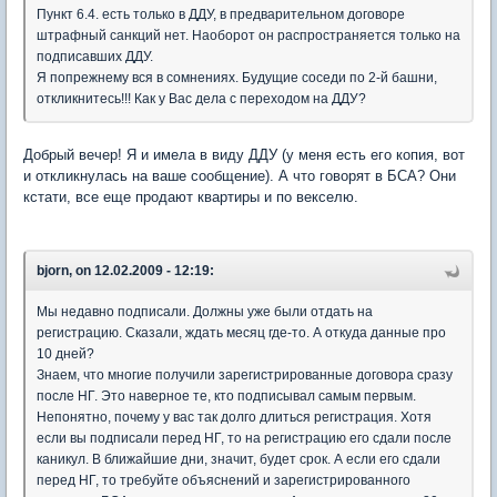
Пункт 6.4. есть только в ДДУ, в предварительном договоре
штрафный санкций нет. Наоборот он распространяется только на
подписавших ДДУ.
Я попрежнему вся в сомнениях. Будущие соседи по 2-й башни,
откликнитесь!!! Как у Вас дела с переходом на ДДУ?
Добрый вечер! Я и имела в виду ДДУ (у меня есть его копия, вот
и откликнулась на ваше сообщение). А что говорят в БСА? Они
кстати, все еще продают квартиры и по векселю.
bjorn, on 12.02.2009 - 12:19:
Мы недавно подписали. Должны уже были отдать на
регистрацию. Сказали, ждать месяц где-то. А откуда данные про
10 дней?
Знаем, что многие получили зарегистрированные договора сразу
после НГ. Это наверное те, кто подписывал самым первым.
Непонятно, почему у вас так долго длиться регистрация. Хотя
если вы подписали перед НГ, то на регистрацию его сдали после
каникул. В ближайшие дни, значит, будет срок. А если его сдали
перед НГ, то требуйте объяснений и зарегистрированного