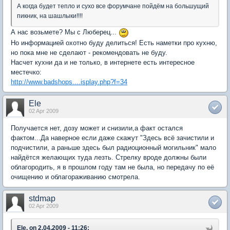
А когда будет тепло и сухо все форумчане пойдём на большущий
пикник, на шашлыки!!!!
А нас возьмете? Мы с Люберец...
Но информацией охотно буду делиться! Есть наметки про кухню,
но пока мне не сделают - рекомендовать не буду.
Насчет кухни да и не только, в интернете есть интересное
местечко:
http://www.badshops....isplay.php?f=34
Ele
02 Apr 2009
Получается нет, дозу может и снизили,а факт остался
фактом...Да наверное если даже скажут "Здесь всё зачистили и
подчистили, а раньше здесь был радиоционный могильник" мало
найдётся желающих туда лезть. Стрелку вроде должны были
облагородить, я в прошлом году там не была, но передачу по её
очищению и облагораживанию смотрела.
stdmap
02 Apr 2009
Ele, on 2.04.2009 - 11:26: