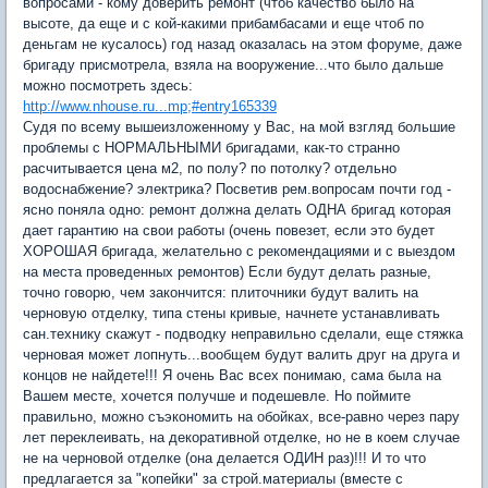
вопросами - кому доверить ремонт (чтоб качество было на
высоте, да еще и с кой-какими прибамбасами и еще чтоб по
деньгам не кусалось) год назад оказалась на этом форуме, даже
бригаду присмотрела, взяла на вооружение...что было дальше
можно посмотреть здесь:
http://www.nhouse.ru...mp;#entry165339
Судя по всему вышеизложенному у Вас, на мой взгляд большие
проблемы с НОРМАЛЬНЫМИ бригадами, как-то странно
расчитывается цена м2, по полу? по потолку? отдельно
водоснабжение? электрика? Посветив рем.вопросам почти год -
ясно поняла одно: ремонт должна делать ОДНА бригад которая
дает гарантию на свои работы (очень повезет, если это будет
ХОРОШАЯ бригада, желательно с рекомендациями и с выездом
на места проведенных ремонтов) Если будут делать разные,
точно говорю, чем закончится: плиточники будут валить на
черновую отделку, типа стены кривые, начнете устанавливать
сан.технику скажут - подводку неправильно сделали, еще стяжка
черновая может лопнуть...вообщем будут валить друг на друга и
концов не найдете!!! Я очень Вас всех понимаю, сама была на
Вашем месте, хочется получше и подешевле. Но поймите
правильно, можно съэкономить на обойках, все-равно через пару
лет переклеивать, на декоративной отделке, но не в коем случае
не на черновой отделке (она делается ОДИН раз)!!! И то что
предлагается за "копейки" за строй.материалы (вместе с