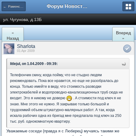
Форум Новостройки
← Раменское
ул. Чугунова, д.13Б
«
Вперед
Назад
»
Sharlota
01 Apr 2009
litlejul, on 1.04.2009 - 09:39:
Телефончик скину, когда пойму, что не стыдно людям
рекомендовать. Пока все нравится, но еще не разобралась до
конца. Только имейте в виду, что стоимость разводки
электрокабелей и водопроводно-канализационных труб сюда не
входит. Это я никому не доверю
. А стоимости под ключ я не
знаю. Мне этого не нужно. Я закрываю только большой и
трудоемкий объем штукатурно-малярных работ. А так, когда
искала рабочих одна из бригад мне предлагала под ключ за 250
тыс. руб. однокомнатную квартиру.
Уважаемые соседи (правда я с Люберец) мучаясь такими же