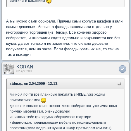
вмятины и царапины
А мы кухню сами собирали. Причем сами корпуса шкафов взяли
самые дешевые - белые, а фасады заказывали отдельно у
иногородних торговцев (из Пензы). Все конечно здорово
собирается, и шкафчики ходят идеально и закрывается все без
шума, да вот только я не заметила, что сильно дешевле
получается, чем на заказ. Если фасады брать их же, то так на
так и выходит
KORAN
02 Apr 2009
stdmap, on 2.04.2009 - 12:13:
лично я почти все планирую покупать в ИКЕЕ. уже ходим
присматриваемся
дешево и вполне качественно. легко собирается. уже имел опыт
покупки мебели там. очень доволен!
и никаких тебе криворуких сборщиков в квартире.
к фирмочкам, предлагающим мебель по индивидуальным
проектам (типа подгонят кухню и шкаф к размерам комнаты),