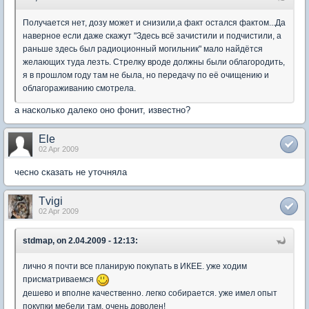
Получается нет, дозу может и снизили,а факт остался фактом...Да
наверное если даже скажут "Здесь всё зачистили и подчистили, а
раньше здесь был радиоционный могильник" мало найдётся
желающих туда лезть. Стрелку вроде должны были облагородить,
я в прошлом году там не была, но передачу по её очищению и
облагораживанию смотрела.
а насколько далеко оно фонит, известно?
Ele
02 Apr 2009
чесно сказать не уточняла
Tvigi
02 Apr 2009
stdmap, on 2.04.2009 - 12:13:
лично я почти все планирую покупать в ИКЕЕ. уже ходим
присматриваемся
дешево и вполне качественно. легко собирается. уже имел опыт
покупки мебели там. очень доволен!