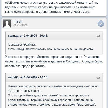
обойками может и вся штукатурка с шпаклевкой отвалится)- не
ведитесь, чтоб потом жалеть не пришлось!!! Если возникнут
какие-либо вопросы, с удовольствием помогу, чем смогу.
Lusik
02 Apr 2009
stdmap, on 1.04.2009 - 16:42:
господа старожилы,
а кто-нибудь может сказать, что было на месте наших домов?
У вас все в порядке. Макарка через вас ездил со ст. Раменское
через текстильный комбинат и дальше в Холодово. Склады были,
лесопилка вроде работала.
rama00, on 1.04.2009 - 16:14:
Потом склады закрыли, все с них вывезли, помещения снесли, но
что то осталось в почве.
Это история была довольно громкой, пришлось проводить
рекультивацию - верхний слой почвы срезали и отправили на
захоронения, потом этому месту дали еще время "выстояться",