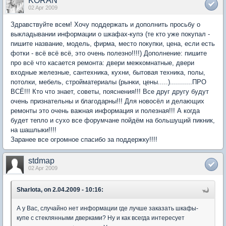
KORAN
02 Apr 2009
Здравствуйте всем! Хочу поддержать и дополнить просьбу о
выкладывании информации о шкафах-купэ (те кто уже покупал -
пишите название, модель, фирма, место покупки, цена, если есть
фотки - всё всё всё, это очень полезно!!!!) Дополнение: пишите
про всё что касается ремонта: двери межкомнатные, двери
входные железные, сантехника, кухни, бытовая техника, полы,
потолки, мебель, стройматериалы (рынки, цены.....)...........ПРО
ВСЁ!!! Кто что знает, советы, пояснения!!! Все друг другу будут
очень признательны и благодарны!!! Для новосёл и делающих
ремонты это очень важная информация и полезная!!! А когда
будет тепло и сухо все форумчане пойдём на большущий пикник,
на шашлыки!!!!
Заранее все огромное спасибо за поддержку!!!!
stdmap
02 Apr 2009
Sharlota, on 2.04.2009 - 10:16:
А у Вас, случайно нет информации где лучше заказать шкафы-
купе с стеклянными дверками? Ну и как всегда интересует