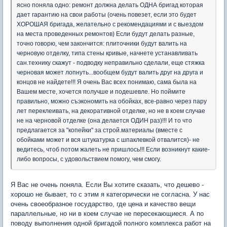
ясно поняла одно: ремонт должна делать ОДНА бригад которая
дает гарантию на свои работы (очень повезет, если это будет
ХОРОШАЯ бригада, желательно с рекомендациями и с выездом
на места проведенных ремонтов) Если будут делать разные,
точно говорю, чем закончится: плиточники будут валить на
черновую отделку, типа стены кривые, начнете устанавливать
сан.технику скажут - подводку неправильно сделали, еще стяжка
черновая может лопнуть...вообщем будут валить друг на друга и
концов не найдете!!! Я очень Вас всех понимаю, сама была на
Вашем месте, хочется получше и подешевле. Но поймите
правильно, можно съэкономить на обойках, все-равно через пару
лет переклеивать, на декоративной отделке, но не в коем случае
не на черновой отделке (она делается ОДИН раз)!!! И то что
предлагается за "копейки" за строй.материалы (вместе с
обойками может и вся штукатурка с шпаклевкой отвалится)- не
ведитесь, чтоб потом жалеть не пришлось!!! Если возникнут какие-
либо вопросы, с удовольствием помогу, чем смогу.
Я Вас не очень поняла. Если Вы хотите сказать, что дешево -
хорошо не бывает, то с этим я категорически не согласна. У нас
очень своеобразное государство, где цена и качество вещи
параллельные, но ни в коем случае не пересекающиеся. А по
поводу выполнения одной бригадой полного комплекса работ на