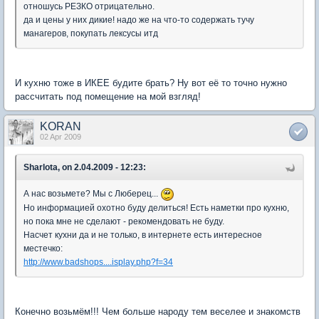
отношусь РЕЗКО отрицательно.
да и цены у них дикие! надо же на что-то содержать тучу
манагеров, покупать лексусы итд
И кухню тоже в ИКЕЕ будите брать? Ну вот её то точно нужно
рассчитать под помещение на мой взгляд!
KORAN
02 Apr 2009
Sharlota, on 2.04.2009 - 12:23:
А нас возьмете? Мы с Люберец...
Но информацией охотно буду делиться! Есть наметки про кухню,
но пока мне не сделают - рекомендовать не буду.
Насчет кухни да и не только, в интернете есть интересное
местечко:
http://www.badshops....isplay.php?f=34
Конечно возьмём!!! Чем больше народу тем веселее и знакомств