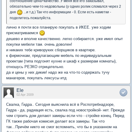
соотношение цена+качество. У меня все кто заказывал,
обязательно чем-то недовольны (у одних ролик сломался через 2
дня
...и т.д.) Так что информации - 0. Если есть наметки -
поделитесь пожалуйста.
лично я почти все планирую покупать в ИКЕЕ. уже ходим
присматриваемся
дешево и вполне качественно. легко собирается. уже имел опыт
покупки мебели там. очень доволен!
и никаких тебе криворуких сборщиков в квартире.
к фирмочкам, предлагающим мебель по индивидуальным
проектам (типа подгонят кухню и шкаф к размерам комнаты),
отношусь РЕЗКО отрицательно.
да и цены у них дикие! надо же на что-то содержать тучу
манагеров, покупать лексусы итд
Ele
02 Apr 2009
Свалка, Гидра.. Сегодня выяснила всё в Роспотребнадзоре,
Гидра - да, радиация есть, свалка под новостройкой- нет. Прежде
чем строить дом делают замеры если что - стройке конец. Перед
ГК также рабочая комисия делает все замеры. Так что
так...Причём никто не смог вспомнить, что бы в указанном на