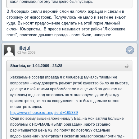
как я понимаю, потому там долго был пустырь.
В Люберцах сняли верхний слой на полях аэрации и свезли в
сторонку от новостроек. Получилось не мало и везти не знают
куда. Выносят предложение сделать на этой горке лыжный
склон. Юмористы.. В прессе называют этот район "Любрецкие
поля", приезжие думают правда - поля были, наверное.
litlejul
02 Apr 2009
Sharlota, on 1.04.2009 - 23:28:
Уважаемые соседи (правда я с Люберец) мучаясь такими же
вопросами - кому доверить ремонт (чтоб качество было на высоте,
да еще и с кой-какими прибамбасами и еще чтоб по деньгам не
кусалось) год назад оказалась на этом форуме, даже бригаду
присмотрела, взяла на вооружение...что было дальше можно
посмотреть здесь:
http://www.nhouse.ru...mp;#entry165339
Судя по всему вышеизложенному у Вас, на мой взгляд большие
проблемы с НОРМАЛЬНЫМИ бригадами, как-то странно
расчитывается цена м2, по полу? по потолку? отдельно
водоснабжение? электрика? Посветив рем.вопросам почти год -