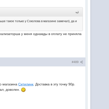
ьше такое только у Соколова в магазине замечал), да и
 реализаторша у меня однажды в оплату не приняла
#489
го магазина
Ситилинк
. Доставка в эту точку 90р.
ал, доволен.