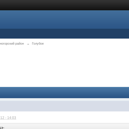
ногорский район
→
Голубое
12 - 14:03
52: