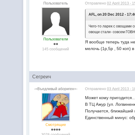
Пользователь
Отправлено
02 April 2013 - 1
AFL, on 20 Dec 2012 - 17:4
Чего-то ларек с овощами с
овощи стали- совсем ГОВН
Пользователи
Я вообще теперь туда не
мелочь (1р,5р , 50 коп) 
145 сообщений
Сегреич
-=Въедливый абориген=-
Отправлено
03 April 2013 - 1
Может кому пригодится..
В ТЦ Ажур (ул. Логвинен
Получается, ближайший 
Единственный минус: об
Смотрящие
3076 сообщений