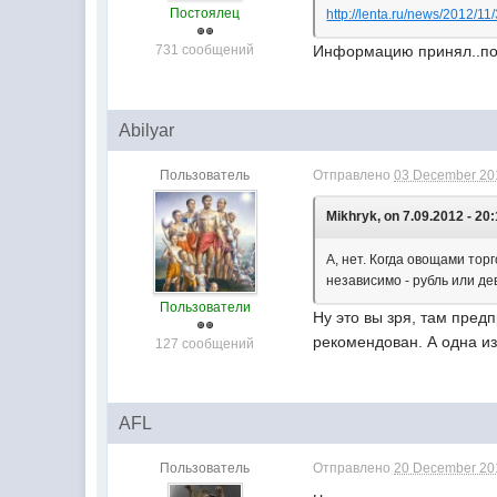
Постоялец
http://lenta.ru/news/2012/11/
731 сообщений
Информацию принял..пор
Abilyar
Пользователь
Отправлено
03 December 201
Mikhryk, on 7.09.2012 - 20:
А, нет. Когда овощами тор
независимо - рубль или де
Пользователи
Ну это вы зря, там пред
рекомендован. А одна из
127 сообщений
AFL
Пользователь
Отправлено
20 December 201