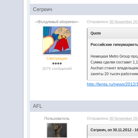
Сегреич
-=Въедливый абориген=-
Отправлено
30 November 201
Quote
Российские гипермаркеты
Немецкая Metro Group про
Смотрящие
Сумма сделки составит 1,
Auchan станет владельцем 
3076 сообщений
заняты 20 тысяч работнико
http://lenta.ru/news/2012/1
AFL
Пользователь
Отправлено
30 November 201
Сегреич, on 30.11.2012 - 1