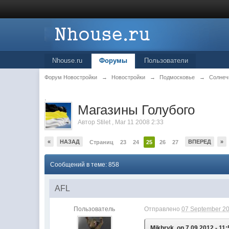
Nhouse.ru
Форумы
Пользователи
Форум Новостройки
→
Новостройки
→
Подмосковье
→
Солнеч
.
Магазины Голубого
Автор
Stilet
,
Mar 11 2008 2:33
«
НАЗАД
ВПЕРЕД
»
Страниц
23
24
25
26
27
Сообщений в теме: 858
AFL
Пользователь
Отправлено
07 September 20
Mikhryk, on 7.09.2012 - 11: