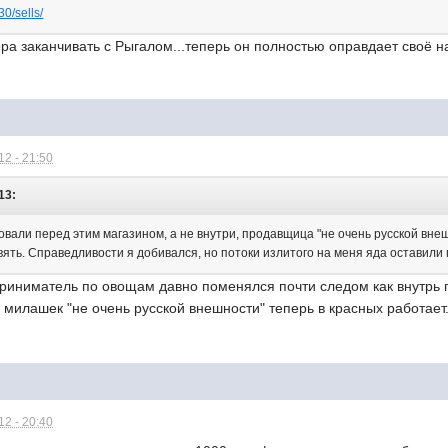
30/sells/
а заканчивать с Рыгалом...теперь он полностью оправдает своё н
2 - 21:50
13:
говали перед этим магазином, а не внутри, продавщица "не очень русской внеш
вять. Справедливости я добивался, но потоки излитого на меня яда оставили г
приниматель по овощам давно поменялся почти следом как внутрь 
 милашек "не очень русской внешности" теперь в красных работает
2 - 20:40