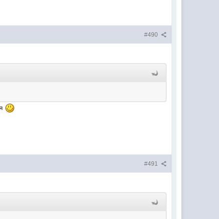
#490
ая
#491