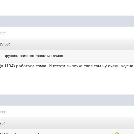
8:25
15:58:
за крупного компьютерного магазина
(к.1104) работала точка. И кстати выпечка своя там ну очень вкусн
9:06
25: