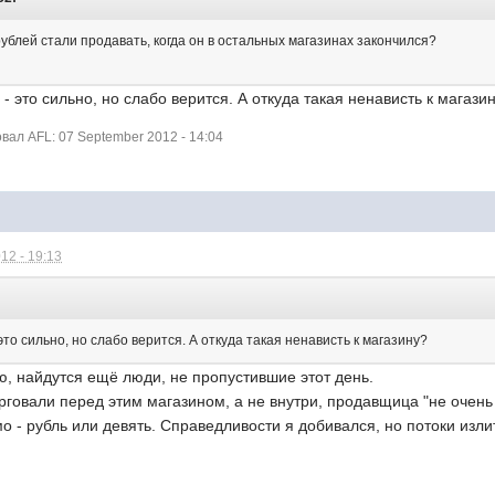
рублей стали продавать, когда он в остальных магазинах закончился?
 - это сильно, но слабо верится. А откуда такая ненависть к магази
ал AFL: 07 September 2012 - 14:04
12 - 19:13
 это сильно, но слабо верится. А откуда такая ненависть к магазину?
аю, найдутся ещё люди, не пропустившие этот день.
орговали перед этим магазином, а не внутри, продавщица "не очен
мо - рубль или девять. Справедливости я добивался, но потоки изли