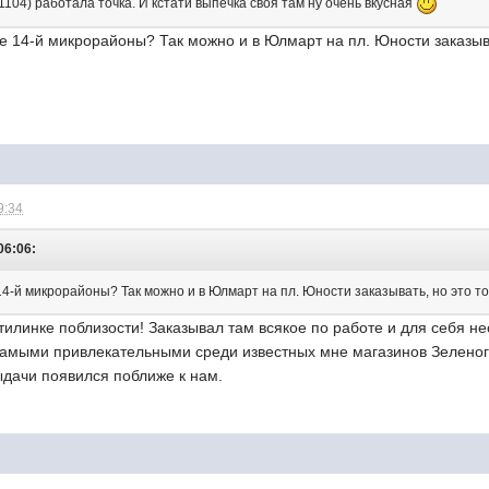
.1104) работала точка. И кстати выпечка своя там ну очень вкусная
 где 14-й микрорайоны? Так можно и в Юлмарт на пл. Юности заказыв
9:34
06:06:
де 14-й микрорайоны? Так можно и в Юлмарт на пл. Юности заказывать, но это т
илинке поблизости! Заказывал там всякое по работе и для себя неск
и самыми привлекательными среди известных мне магазинов Зелено
выдачи появился поближе к нам.