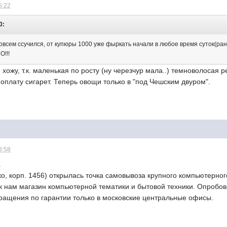
5:22
0:
овсем ссучился, от купюры 1000 уже фыркать начали в любое время суток(ран
О!!!
 хожу, т.к. маленькая по росту (ну черезчур мала..) темноволосая
в оплату сигарет. Теперь овощи только в "под Чешским двуром".
8:58
.
ко, корп. 1456) открылась точка самовывоза крупного компьютерно
к нам магазин компьютерной тематики и бытовой техники. Опробов
ращения по гарантии только в московские центральные офисы.