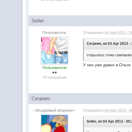
Seller
Пользователь
Отправлено
04 April 2013 - 0
Сегреич, on 03 Apr 2013 - 
открылась точка самовыво
У них уже давно в Ольге 
Пользователи
79 сообщений
Сегреич
-=Въедливый абориген=-
Отправлено
04 April 2013 - 0
Seller, on 04 Apr 2013 - 05: