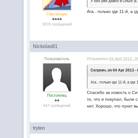
У них уже давно в Ольге (к
Ага...только где 11-й, а
Смотрящие
3076 сообщений
Nickolas81
Пользователь
Отправлено
04 April 2013 - 0
Сегреич, on 04 Apr 2013 - 
Ага...только где 11-й, а г
Спасибо за новость о Сит
Постоялец
то, что я покупал, был
447 сообщений
нет. Хорошо, что пункт 
tryten