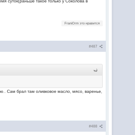
мя суток(раньше такое только у Соколова в
FraniOrm это нравится
#487
ую.. Сам брал там оливковое масло, мясо, варенье,
#488