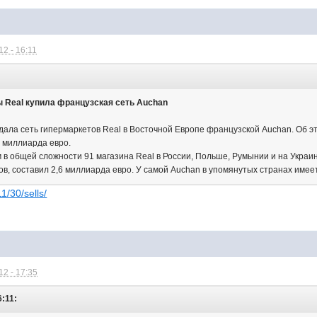
2 - 16:11
 Real купила французская сеть Auchan
дала сеть гипермаркетов Real в Восточной Европе французской Auchan. Об э
1 миллиарда евро.
в общей сложности 91 магазина Real в России, Польше, Румынии и на Украине
в, составил 2,6 миллиарда евро. У самой Auchan в упомянутых странах имеет
1/30/sells/
2 - 17:35
6:11: