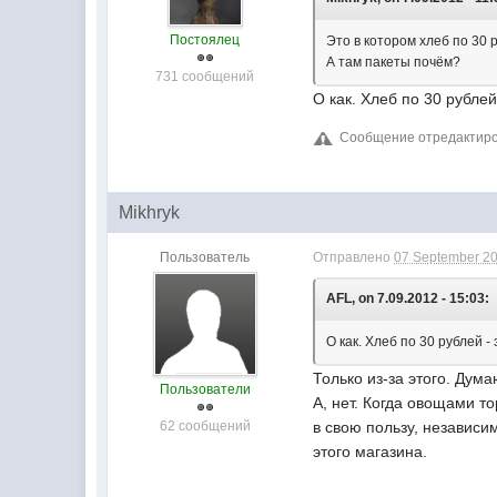
Постоялец
Это в котором хлеб по 30 
А там пакеты почём?
731 сообщений
О как. Хлеб по 30 рублей
Сообщение отредактиров
Mikhryk
Пользователь
Отправлено
07 September 20
AFL, on 7.09.2012 - 15:03:
О как. Хлеб по 30 рублей -
Только из-за этого. Дум
Пользователи
А, нет. Когда овощами т
62 сообщений
в свою пользу, независи
этого магазина.