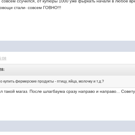
 совсем ссучился, от купюры 1000 уже фыркать начали в любое вре
 овощи стали- совсем ГОВНО!!!
5:08
28:
о купить фермерские продукты - птицу, яйца, молочку и т.д.?
л такой магаз. После шлагбаума сразу направо и направо... Совет