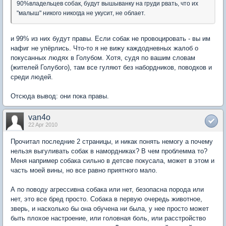
90%владельцев собак, будут вышыванку на груди рвать, что их
"малыш" никого никогда не укусит, не облает.
и 99% из них будут правы. Если собак не провоцировать - вы им
нафиг не упёрлись. Что-то я не вижу каждодневных жалоб о
покусанных людях в Голубом. Хотя, судя по вашим словам
(жителей Голубого), там все гуляют без набордников, поводков и
среди людей.
Отсюда вывод: они пока правы.
van4o
22 Apr 2010
Прочитал последние 2 страницы, и никак понять немогу а почему
нельзя выгуливать собак в намордниках? В чем проблемма то?
Меня например собака сильно в детсве покусала, может в этом и
часть моей вины, но все равно приятного мало.
А по поводу агрессивна собака или нет, безопасна порода или
нет, это все бред просто. Собака в первую очередь животное,
зверь, и насколько бы она обучена ни была, у нее просто может
быть плохое настроение, или головная боль, или расстройство