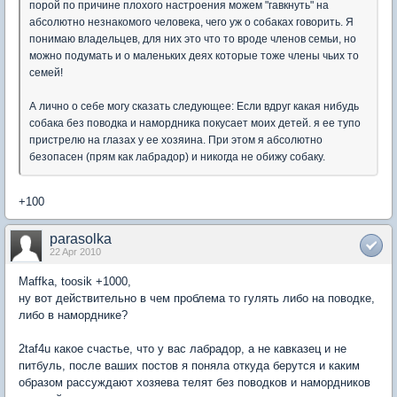
порой по причине плохого настроения можем "гавкнуть" на
абсолютно незнакомого человека, чего уж о собаках говорить. Я
понимаю владельцев, для них это что то вроде членов семьи, но
можно подумать и о маленьких деях которые тоже члены чьих то
семей!
А лично о себе могу сказать следующее: Если вдруг какая нибудь
собака без поводка и намордника покусает моих детей. я ее тупо
пристрелю на глазах у ее хозяина. При этом я абсолютно
безопасен (прям как лабрадор) и никогда не обижу собаку.
+100
parasolka
22 Apr 2010
Maffka, toosik +1000,
ну вот действительно в чем проблема то гулять либо на поводке,
либо в наморднике?
2taf4u какое счастье, что у вас лабрадор, а не кавказец и не
питбуль, после ваших постов я поняла откуда берутся и каким
образом рассуждают хозяева телят без поводков и намордников