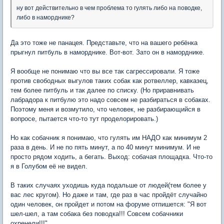
ну вот действительно в чем проблема то гулять либо на поводке,
либо в наморднике?
Да это тоже не панацея. Представьте, что на вашего ребёнка
прыгнул питбуль в наморднике. Вот-вот. Зато он в наморднике.
Я вообще не понимаю что вы все так сагрессировали. Я тоже
против свободных выгулов таких собак как ротвеллер, кавказец,
тем более питбуль и так далее по списку. (Но приравнивать
лабрадора к питбулю это надо совсем не разбираться в собаках.
Поэтому меня и возмутило, что человек, не разбирающийся в
вопросе, пытается что-то тут проделорировать.)
Но как собачник я понимаю, что гулять им НАДО как минимум 2
раза в день. И не по пять минут, а по 40 минут минимум. И не
просто рядом ходить, а бегать. Выход: собачая площадка. Что-то
я в Голубом её не видел.
В таких случаях уходишь куда подальше от людей(тем более у
вас лес кругом). Но даже и там, где раз в час пройдёт случайно
один человек, он пройдет и потом на форуме отпишется: "Я вот
шел-шел, а там собака без поводка!!! Совсем собачники
охренели!!!"