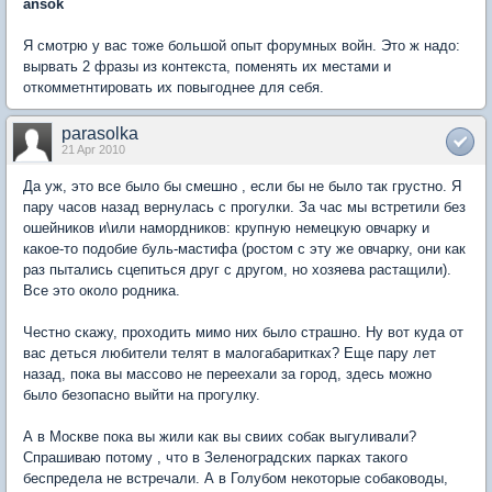
ansok
Я смотрю у вас тоже большой опыт форумных войн. Это ж надо:
вырвать 2 фразы из контекста, поменять их местами и
откомметнтировать их повыгоднее для себя.
parasolka
21 Apr 2010
Да уж, это все было бы смешно , если бы не было так грустно. Я
пару часов назад вернулась с прогулки. За час мы встретили без
ошейников и\или намордников: крупную немецкую овчарку и
какое-то подобие буль-мастифа (ростом с эту же овчарку, они как
раз пытались сцепиться друг с другом, но хозяева растащили).
Все это около родника.
Честно скажу, проходить мимо них было страшно. Ну вот куда от
вас деться любители телят в малогабаритках? Еще пару лет
назад, пока вы массово не переехали за город, здесь можно
было безопасно выйти на прогулку.
А в Москве пока вы жили как вы свиих собак выгуливали?
Спрашиваю потому , что в Зеленоградских парках такого
беспредела не встречали. А в Голубом некоторые собаководы,