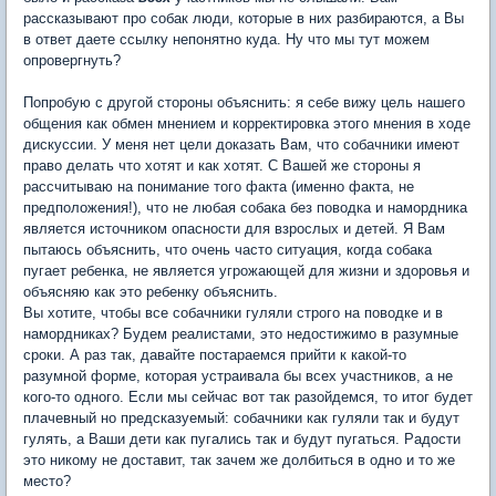
рассказывают про собак люди, которые в них разбираются, а Вы
в ответ даете ссылку непонятно куда. Ну что мы тут можем
опровергнуть?
Попробую с другой стороны объяснить: я себе вижу цель нашего
общения как обмен мнением и корректировка этого мнения в ходе
дискуссии. У меня нет цели доказать Вам, что собачники имеют
право делать что хотят и как хотят. С Вашей же стороны я
рассчитываю на понимание того факта (именно факта, не
предположения!), что не любая собака без поводка и намордника
является источником опасности для взрослых и детей. Я Вам
пытаюсь объяснить, что очень часто ситуация, когда собака
пугает ребенка, не является угрожающей для жизни и здоровья и
объясняю как это ребенку объяснить.
Вы хотите, чтобы все собачники гуляли строго на поводке и в
намордниках? Будем реалистами, это недостижимо в разумные
сроки. А раз так, давайте постараемся прийти к какой-то
разумной форме, которая устраивала бы всех участников, а не
кого-то одного. Если мы сейчас вот так разойдемся, то итог будет
плачевный но предсказуемый: собачники как гуляли так и будут
гулять, а Ваши дети как пугались так и будут пугаться. Радости
это никому не доставит, так зачем же долбиться в одно и то же
место?