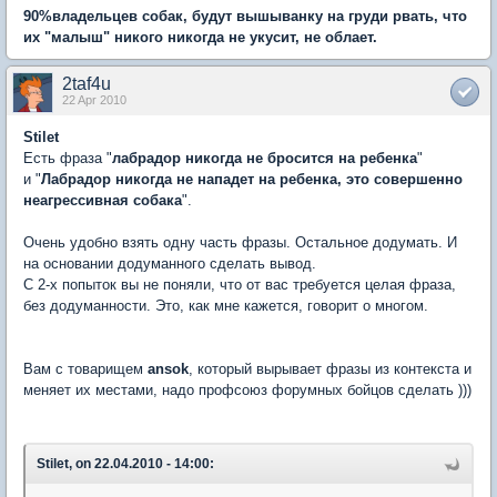
90%владельцев собак, будут вышыванку на груди рвать, что
их "малыш" никого никогда не укусит, не облает.
2taf4u
22 Apr 2010
Stilet
Есть фраза "
лабрадор никогда не бросится на ребенка
"
и "
Лабрадор никогда не нападет на ребенка, это совершенно
неагрессивная собака
".
Очень удобно взять одну часть фразы. Остальное додумать. И
на основании додуманного сделать вывод.
С 2-х попыток вы не поняли, что от вас требуется целая фраза,
без додуманности. Это, как мне кажется, говорит о многом.
Вам с товарищем
ansok
, который вырывает фразы из контекста и
меняет их местами, надо профсоюз форумных бойцов сделать )))
Stilet, on 22.04.2010 - 14:00: