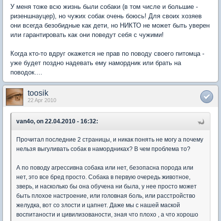
У меня тоже всю жизнь были собаки (в том числе и большие -
ризеншнауцер), но чужих собак очень боюсь! Для своих хозяев
они всегда безобидные как дети, но НИКТО не может быть уверен
или гарантировать как они поведут себя с чужими!
Когда кто-то вдруг окажется не прав по поводу своего питомца -
уже будет поздно надевать ему намордник или брать на
поводок....
toosik
22 Apr 2010
van4o, on 22.04.2010 - 16:32:
Прочитал последние 2 страницы, и никак понять не могу а почему
нельзя выгуливать собак в намордниках? В чем проблема то?
А по поводу агрессивна собака или нет, безопасна порода или
нет, это все бред просто. Собака в первую очередь животное,
зверь, и насколько бы она обучена ни была, у нее просто может
быть плохое настроение, или головная боль, или расстройство
желудка, вот со злости и цапнет. Даже мы с нашей маской
воспитаности и цивилизованости, зная что плохо , а что хорошо