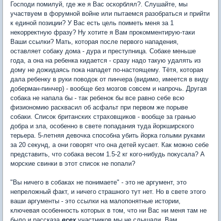
Господи помилуй, где же я Вас оскорблял?. Слушайте, мы
участвуем в форумной войне или пытаемся разобраться и прийти
к единой позиции? У Вас есть цель поиметь меня за 1
некорректную фразу? Ну хотите я Вам прокомментирую-таки
Ваши ссылки? Мать, которая после первого нападения,
оставляет собаку дома - дура и преступница. Собаке меньше
года, а она на ребенка кидается - сразу надо такую удалять из
дому не дожидаясь пока нападет по-настоящему. Тётя, которая
дала ребенку в руки поводок от пинчера (видимо, имеется в виду
доберман-пинчер) - вообще без мозгов совсем и напрочь. Другая
собака не напала бы - так ребенок бы все равно себе всю
физиономию расквасил об асфальт при первом же порыве
собаки. Список британских страховщиков - вообще за гранью
добра и зла, особенно в свете попадания туда йоркширского
терьера. 5-летняя девочка способна убить йорка голыми руками
за 20 секунд, а они говорят что она детей кусает. Как можно себе
представить, что собака весом 1.5-2 кг кого-нибудь покусала? А
морские свинки в этот список не попали?
"Вы ничего в собаках не понимаете" - это не аргумент, это
непреложный факт, и ничего страшного тут нет. Но в свете этого
ваши аргументы - это ссылки на малопонятные истории,
ключевая особенность которых в том, что ни Вас ни меня там не
было и рассказа
всех
участников мы не слышали. Вам