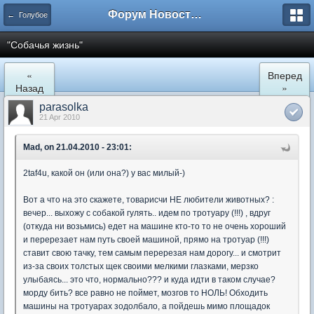
Форум Новостройки
← Голубое
"Собачья жизнь"
«
Вперед
Назад
»
parasolka
21 Apr 2010
Mad, on 21.04.2010 - 23:01:
2taf4u, какой он (или она?) у вас милый-)
Вот а что на это скажете, товарисчи НЕ любители животных? :
вечер... выхожу с собакой гулять.. идем по тротуару (!!!) , вдруг
(откуда ни возьмись) едет на машине кто-то то не очень хороший
и перерезает нам путь своей машиной, прямо на тротуар (!!!)
ставит свою тачку, тем самым перерезая нам дорогу... и смотрит
из-за своих толстых щек своими мелкими глазками, мерзко
улыбаясь... это что, нормально??? и куда идти в таком случае?
морду бить? все равно не поймет, мозгов то НОЛЬ! Обходить
машины на тротуарах зодолбало, а пойдешь мимо площадок