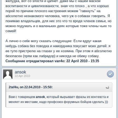
желудка, вот со злости и цапнет. Даже мы с нашей маской
воспитаности и цивилизованости, зная что плохо , а что хорошо
порой по причине плохого настроения можем "гавкнуть" на
абсолютно незнакомого человека, чего уж о собаках говорить. Я
понимаю владельцев, для них это что то вроде членов семьи, но
можно подумать и о маленьких деях которые тоже члены чьих то
семей!
А лично о себе могу сказать следующее: Если вдруг какая
нибудь собака без поводка и намордника покусает моих детей. я
ее тупо пристрелю на глазах у ее хозяина. При этом я абсолютно
безопасен (прям как лабрадор) и никогда не обижу собаку.
Сообщение отредактировал van4o: 22 April 2010 - 15:35
ansok
22 Apr 2010
2taf4u, on 22.04.2010 - 15:50:
Вам с товарищем
ansok
, который вырывает фразы из контекста и
меняет их местами, надо профсоюз форумных бойцов сделать )))