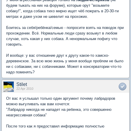
будем тыкать на них на форуме), которые орут "возьмите
собаку!", когда собака тихо мирно ищет чёб пожрать в 20-30-ти
метрах и даже ухом не шевелит на прохожих.
Боитесь за себя/ребёнка/семью - попросите взять на поводок при
прохождении. Всё. Нормальные люди сразу возьмут в любом
случае, хоть какая у них собака. А ненормальным пофигу что
говорить.
И вообще: у вас отношение друг к другу какое-то хамско-
деревенское. За всю мою жизнь у меня вообще проблем не было
ни с собаками, ни с собачниками. Может в консерватории что-то
надо поменять?
Stilet
22 Apr 2010
От вас я услышал только один аргумент почему лабрадоров
можно выгуливать как вам хочется:
"Лабрадор никогда не нападет на ребенка, это совершенно
неагрессивная собака"
После того как я предоставил информацию полностью