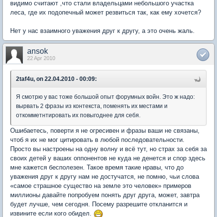
видимо считают ,что стали владельцами небольшого участка
леса, где их подопечный может резвиться так, как ему хочется?
Нет у нас взаимного уважения друг к другу, а это очень жаль.
ansok
22 Apr 2010
2taf4u, on 22.04.2010 - 00:09:
Я смотрю у вас тоже большой опыт форумных войн. Это ж надо:
вырвать 2 фразы из контекста, поменять их местами и
откомметнтировать их повыгоднее для себя.
Ошибаетесь, поверти я не огресивен и фразы ваши не связаны,
чтоб я их не мог цитировать в любой последовательности.
Просто вы настроены на одну волну и всё тут, но страх за себя за
своих детей у ваших оппонентов не куда не денется и спор здесь
мне кажется бесполезен. Такое время такие нравы, что до
уважения друг к другу нам не достучатся, не помню, чьи слова
«самое страшное существо на земле это человек» примеров
миллионы давайте попробуем понять друг друга, может, завтра
будет лучше, чем сегодня. Посему разрешите откланится и
извините если кого обидел.