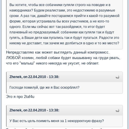
Вы хотите, чтобы все собачники гуляли строго на поводке и в
намордниках? Будем реалистами, это недостижимо в разумные
сроки. А раз так, давайте постараемся прийти к какой-то разумной
форме, которая устраивала бы всех участников, а не кого-то
одного. Если мы сейчас вот так разойдемся, то итог будет
плачевный но предсказуемый: собачники как гуляли так и будут
гулять, а Ваши дети как пугались так и будут пугаться. Радости это
никому не доставит, так зачем же долбиться в одно и то же место?
Непредставляю как может выглядеть данный компромисс.
ЛЮБОЙ хозяин, любой собаки будет вышыванку на груди рвать,
что его "малыш" никого никогда не укусит, не облает.
Zhenek, on 22.04.2010 - 13:38:
Господи помилуй, где же я Вас оскорблял?
Это я про 2taf4u
Zhenek, on 22.04.2010 - 13:38:
У Вас есть цель поиметь меня за 1 некорректную фразу?