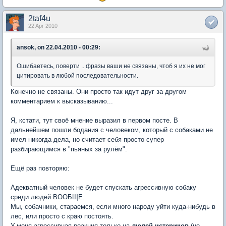
2taf4u
22 Apr 2010
ansok, on 22.04.2010 - 00:29:
Ошибаетесь, поверти .. фразы ваши не связаны, чтоб я их не мог
цитировать в любой последовательности.
Конечно не связаны. Они просто так идут друг за другом
комментарием к высказыванию...
Я, кстати, тут своё мнение выразил в первом посте. В
дальнейшем пошли бодания с человеком, который с собаками не
имел никогда дела, но считает себя просто супер
разбирающимся в "пьяных за рулём".
Ещё раз повторяю:
Адекватный человек не будет спускать агрессивную собаку
среди людей ВООБЩЕ.
Мы, собачники, стараемся, если много народу уйти куда-нибудь в
лес, или просто с краю постоять.
У меня агрессивная реакция только на
людей-истериков
(не